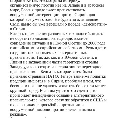
стороны Китая. Несмотря на истерику,
организованную против нее на Западе и в арабском
мире, Россия продолжает препятствовать
вооруженной интервенции против Сирии, для
которой все уже готово. Не будь этого, западные
СМИ давно бы уже верещали о победе «демократии»
в Сирии.
Касаясь применения различных технологий, нельзя
не обратить внимания на еще одно важное
совпадение ситуации в Южной Осетии до 2008 года
с ливийскими и сирийскими событиями. Речь идет о
создании так называемых альтернативных
правительств. Так же, как и в Южной Осетии, в
Ливии на захваченной части территории страны
Западу удалось создать альтернативное переходное
правительство в Бенгази, которое затем было
признано странами НАТО. Теперь такие же попытки
предпринимаются и в Сирии, проблема в том, что
боевикам пока не удалось захватить более или менее
крупный город. Если им удастся это сделать, то
произойдет немедленное создание альтернативного
правительс-тва, которое сразу же обратится к США и
их союзникам с просьбой о признании и
вооруженной помощи против «нелегитимного
режима».