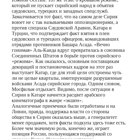
который не пускает сирийский народ в объятия
саудовских, турецких и западных спецслужб.
Замалчивается тот факт, что на самом деле Сирия
воюет не с так называемыми оппозиционерами, а
против спецназа Саудовской Аравии, Катара и
Турции, что подтверждает факт взятия в плен
саудовских и турецких офицеров, командовавших
отрядами противников Башара Асада. «Вечно
гонимая» Аль-Каида вдруг превратилась в союзника
Соединенных Штатов в борьбе против сирийского
«режима». Как оказалось, основным поставщикам
декораций и постановочных кадров на этот раз
выступает Катар, где для этой цели отстроены чуть
ли не целые кварталы, имитирующие разрушенные
войсками Асада сирийские города. Одним словом,
Мосфильм отдыхает. Видимо, после ситуации в
Сирии в Катаре начнется расцвет арабского
кинематографа в жанре «экшен».
Аналогичные приемчики были отработаны и на
Ливии, правда, поддержка власти со стороны
общества в Сирии оказалась выше, а генералитет
менее продажен, хотя факты подкупа здесь тоже есть.
Более чем значимую роль, конечно же, играет
позиция России, пользующаяся поддержкой со