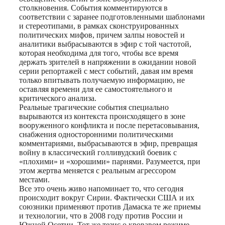
столкновения. События комментируются в
соответствии с заранее подготовленными шаблонами
и стереотипами, в рамках сконструированных
политических мифов, причем залпы новостей и
аналитики выбрасываются в эфир с той частотой,
которая необходима для того, чтобы все время
держать зрителей в напряжении в ожидании новой
серии репортажей с мест событий, давая им время
только впитывать получаемую информацию, не
оставляя времени для ее самостоятельного и
критического анализа.
Реальные трагические события специально
вырываются из контекста происходящего в зоне
вооруженного конфликта и после перетасовывания,
снабжения односторонними политическими
комментариями, выбрасываются в эфир, превращая
войну в классический голливудский боевик с
«плохими» и «хорошими» парнями. Разумеется, при
этом жертва меняется с реальным агрессором
местами.
Все это очень живо напоминает то, что сегодня
происходит вокруг Сирии. Фактически США и их
союзники применяют против Дамаска те же приемы
и технологии, что в 2008 году против России и
Южной Осетии. Тот же тезис о кровавом режиме,