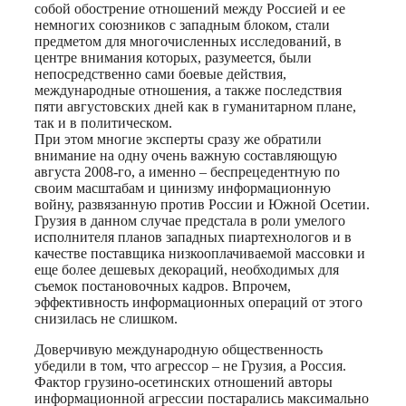
собой обострение отношений между Россией и ее
немногих союзников с западным блоком, стали
предметом для многочисленных исследований, в
центре внимания которых, разумеется, были
непосредственно сами боевые действия,
международные отношения, а также последствия
пяти августовских дней как в гуманитарном плане,
так и в политическом.
При этом многие эксперты сразу же обратили
внимание на одну очень важную составляющую
августа 2008-го, а именно – беспрецедентную по
своим масштабам и цинизму информационную
войну, развязанную против России и Южной Осетии.
Грузия в данном случае предстала в роли умелого
исполнителя планов западных пиартехнологов и в
качестве поставщика низкооплачиваемой массовки и
еще более дешевых декораций, необходимых для
съемок постановочных кадров. Впрочем,
эффективность информационных операций от этого
снизилась не слишком.
Доверчивую международную общественность
убедили в том, что агрессор – не Грузия, а Россия.
Фактор грузино-осетинских отношений авторы
информационной агрессии постарались максимально