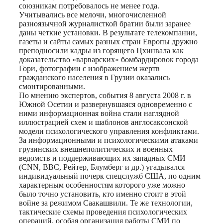
союзникам потребовалось не менее года.
Учитывались все мелочи, многочисленной
разноязычной журналисткой братии были заранее
даны четкие установки. В результате телекомпании,
газеты и сайты самых разных стран Европы дружно
преподносили кадры из горящего Цхинвала как
доказательство «варварских» бомбардировок города
Гори, фотографии с изображением жертв
гражданского населения в Грузии оказались
смонтированными.
По мнению экспертов, события 8 августа 2008 г. в
Южной Осетии и развернувшаяся одновременно с
ними информационная война стали наглядной
иллюстрацией схем и шаблонов англосаксонской
модели психологического управления конфликтами.
За информационными и психологическими атаками
грузинских внешнеполитических и военных
ведомств и поддерживающих их западных СМИ
(CNN, BBC, Рейтер, Блумберг и др.) угадывался
индивидуальный почерк спецслужб США, по одним
характерным особенностям которого уже можно
было точно установить, кто именно стоит в этой
войне за режимом Саакашвили. Те же технологии,
тактические схемы проведения психологических
операций, особая организация работы СМИ по