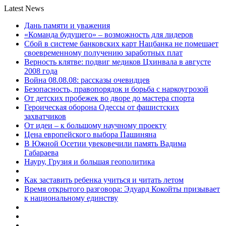
Latest News
Дань памяти и уважения
«Команда будущего» – возможность для лидеров
Сбой в системе банковских карт Нацбанка не помешает
своевременному получению заработных плат
Верность клятве: подвиг медиков Цхинвала в августе
2008 года
Война 08.08.08: рассказы очевидцев
Безопасность, правопорядок и борьба с наркоугрозой
От детских пробежек во дворе до мастера спорта
Героическая оборона Одессы от фашистских
захватчиков
От идеи – к большому научному проекту
Цена европейского выбора Пашиняна
В Южной Осетии увековечили память Вадима
Габараева
Науру, Грузия и большая геополитика
Как заставить ребенка учиться и читать летом
Время открытого разговора: Эдуард Кокойты призывает
к национальному единству