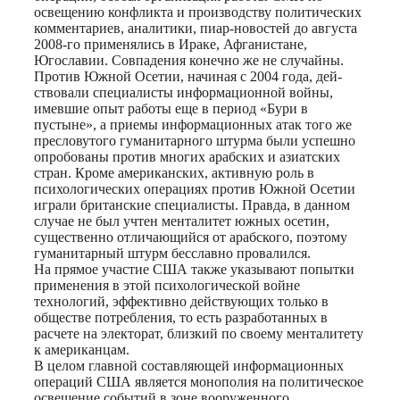
освещению конфликта и производству политических
комментариев, аналитики, пиар-новостей до августа
2008-го применялись в Ираке, Афганистане,
Югославии. Совпадения конечно же не случайны.
Против Южной Осетии, начиная с 2004 года, дей-
ствовали специалисты информационной войны,
имевшие опыт работы еще в период «Бури в
пустыне», а приемы информационных атак того же
пресловутого гуманитарного штурма были успешно
опробованы против многих арабских и азиатских
стран. Кроме американских, активную роль в
психологических операциях против Южной Осетии
играли британские специалисты. Правда, в данном
случае не был учтен менталитет южных осетин,
существенно отличающийся от арабского, поэтому
гуманитарный штурм бесславно провалился.
На прямое участие США также указывают попытки
применения в этой психологической войне
технологий, эффективно действующих только в
обществе потребления, то есть разработанных в
расчете на электорат, близкий по своему менталитету
к американцам.
В целом главной составляющей информационных
операций США является монополия на политическое
освещение событий в зоне вооруженного