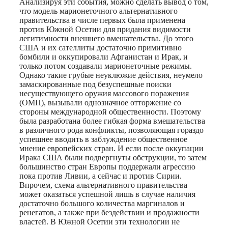
Анализируя эти события, можно сделать вывод о том,
что модель марионеточного альтернативного
правительства в числе первых была применена
против Южной Осетии для придания видимости
легитимности внешнего вмешательства. До этого
США и их сателлиты достаточно примитивно
бомбили и оккупировали Афганистан и Ирак, и
только потом создавали марионеточные режимы.
Однако такие грубые неуклюжие действия, неумело
замаскированные под безуспешные поиски
несуществующего оружия массового поражения
(ОМП), вызывали однозначное отторжение со
стороны международной общественности. Поэтому
была разработана более гибкая форма вмешательства
в различного рода конфликты, позволяющая гораздо
успешнее вводить в заблуждение общественное
мнение европейских стран. И если после оккупации
Ирака США были подвергнуты обструкции, то затем
большинство стран Европы поддержали агрессию
пока против Ливии, а сейчас и против Сирии.
Впрочем, схема альтернативного правительства
может оказаться успешной лишь в случае наличия
достаточно большого количества маргиналов и
ренегатов, а также при бездействии и продажности
властей. В Южной Осетии эти технологии не