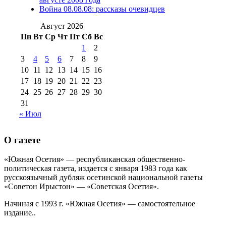
№98+99 11 июля
Война 08.08.08: рассказы очевидцев
№99 4 августа
2017 г
(9)
№99 4 августа 2015 г
(6)
2016 г
(12)
№99 16
Август 2026
№99 8 июля 2014 г
(9)
Пн
Вт
Ср
Чт
Пт
Сб
Вс
№99+100 10
августа 2012 г
(11)
1
2
августа 2013 г
(12)
3
4
5
6
7
8
9
10
11
12
13
14
15
16
17
18
19
20
21
22
23
24
25
26
27
28
29
30
31
« Июл
О газете
«Южная Осетия» — республиканская общественно-
политическая газета, издается с января 1983 года как
русскоязычный дубляж осетинской национальной газеты
«Советон Ирыстон» — «Советская Осетия».
Начиная с 1993 г. «Южная Осетия» — самостоятельное
издание..