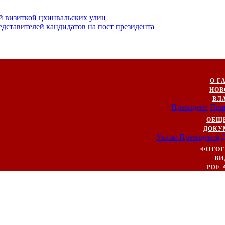
й визиткой цхинвальских улиц
ставителей кандидатов на пост президента
О Г
НОВ
ВЛ
Президент
Пра
ОБЩ
ДОКУ
Указы Президента
ФОТОГ
ВИ
PDF-