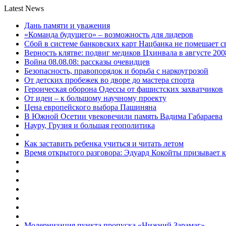
Latest News
Дань памяти и уважения
«Команда будущего» – возможность для лидеров
Сбой в системе банковских карт Нацбанка не помешает 
Верность клятве: подвиг медиков Цхинвала в августе 200
Война 08.08.08: рассказы очевидцев
Безопасность, правопорядок и борьба с наркоугрозой
От детских пробежек во дворе до мастера спорта
Героическая оборона Одессы от фашистских захватчиков
От идеи – к большому научному проекту
Цена европейского выбора Пашиняна
В Южной Осетии увековечили память Вадима Габараева
Науру, Грузия и большая геополитика
Как заставить ребенка учиться и читать летом
Время открытого разговора: Эдуард Кокойты призывает 
Модернизация пункта пропуска «Нижний Зарамаг»