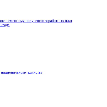
своевременному получению заработных плат
8 года
к национальному единству