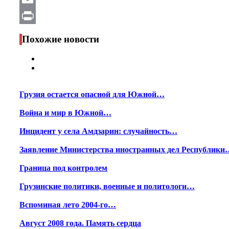
Email
Print
Похожие новости
Грузия остается опасной для Южной…
Война и мир в Южной…
Инцидент у села Амдзарин: случайность…
Заявление Министерства иностранных дел Республики
Граница под контролем
Грузинские политики, военные и политологи…
Вспоминая лето 2004-го…
Август 2008 года. Память сердца