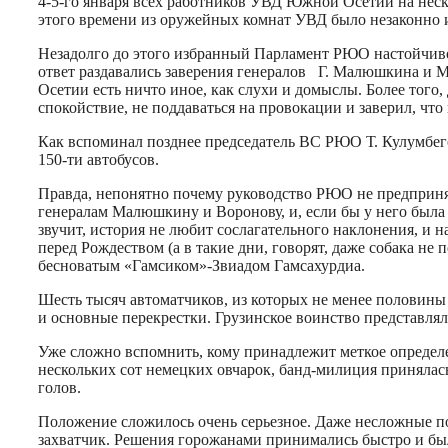
4-5-го января всех работников УВД Южной Осетии на неск
этого времени из оружейных комнат УВД было незаконно и
Незадолго до этого избранный Парламент РЮО настойчиво 
ответ раздавались заверения генералов Г. Малюшкина и М
Осетии есть ничто иное, как слухи и домыслы. Более того
спокойствие, не поддаваться на провокации и заверил, ч
Как вспоминал позднее председатель ВС РЮО Т. Кулумбегов
150-ти автобусов.
Правда, непонятно почему руководство РЮО не предпринял
генералам Малюшкину и Воронову, и, если бы у него была 
звучит, история не любит сослагательного наклонения, и 
перед Рождеством (а в такие дни, говорят, даже собака не
бесноватым «Гамсиком»-Звиадом Гамсахурдиа.
Шесть тысяч автоматчиков, из которых не менее половин
и основные перекрестки. Грузинское воинство представля
Уже сложно вспомнить, кому принадлежит меткое определен
нескольких сот немецких овчарок, банд-милиция принялась 
голов.
Положение сложилось очень серьезное. Даже несложные п
захватчик. Решения горожанами принимались быстро и был