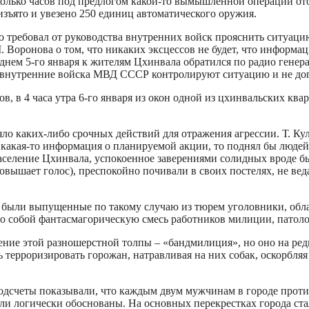
олько часов под предлогом какой-то вымышленной операции ото
зъято и увезено 250 единиц автоматического оружия.
требовал от руководства внутренних войск прояснить ситуацию
. Воронова о том, что никаких эксцессов не будет, что инфор
, днем 5-го января к жителям Цхинвала обратился по радио гене
то внутренние войска МВД СССР контролируют ситуацию и не доп
, в 4 часа утра 6-го января из окон одной из цхинвальских квар
о каких-либо срочных действий для отражения агрессии. Т. Кул
какая-то информация о планируемой акции, то поднял бы людей и
население Цхинвала, успокоенное заверениями солидных вроде бы
 повышает голос), преспокойно почивали в своих постелях, не ве
ы были выпущенные по такому случаю из тюрем уголовники, обла
ло собой фантасмагорическую смесь работников милиции, патоло
ие этой разношерстной толпы – «бандмилиция», но оно на редко
терроризировать горожан, натравливая на них собак, оскорбляя 
одсчеты показывали, что каждым двум мужчинам в городе прот
и логически обоснованы. На основных перекрестках города ста