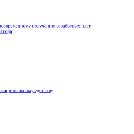
своевременному получению заработных плат
8 года
к национальному единству