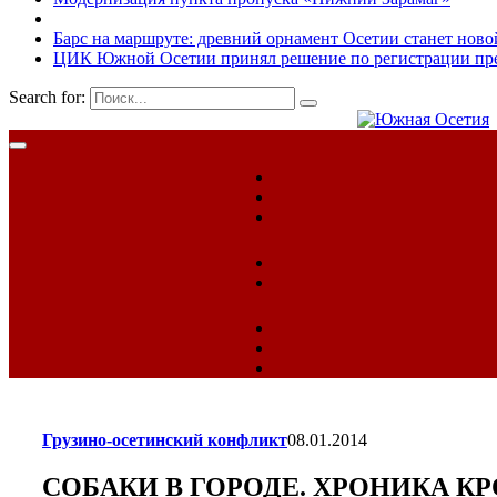
Барс на маршруте: древний орнамент Осетии станет ново
ЦИК Южной Осетии принял решение по регистрации пред
Search for:
Грузино-осетинский конфликт
08.01.2014
СОБАКИ В ГОРОДЕ. ХРОНИКА К