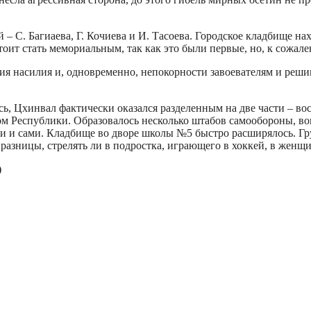
– С. Багиаева, Г. Кочиева и И. Тасоева. Городское кладбище на
ит стать мемориальным, так как это были первые, но, к сожале
насилия и, одновременно, непокорности завоевателям и решимо
сь, Цхинвал фактически оказался разделенным на две части – в
 Республики. Образовалось несколько штабов самообороны, во
ери и сами. Кладбище во дворе школы №5 быстро расширялось. Г
 разницы, стрелять ли в подростка, играющего в хоккей, в женщ
)