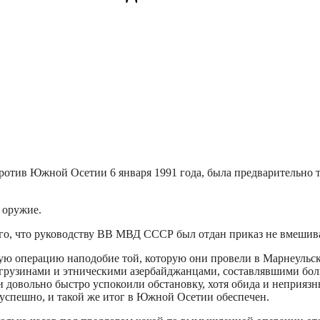
ротив Южной Осетии 6 января 1991 года, была предварительно т
 оружие.
ого, что руководству ВВ МВД СССР был отдан приказ не вмешива
ю операцию наподобие той, которую они провели в Марнеульском
грузинами и этническими азербайджанцами, составлявшими боль
овольно быстро успокоили обстановку, хотя обида и неприязнь 
успешно, и такой же итог в Южной Осетии обеспечен.