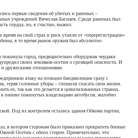
вились первые сведения об убитых и раненых –
нных учреждений Вячеслав Багиаев. Среди раненых был
ть сердца, но, к счастью, выжил.
время на свой страх и риск утаили от «перерегистрации»
абины, в то время рынок оружия был абсолютно
о покинула город, предварительно оборудовав чердаки
дупредил своих земляков-осетин о грозящей опасности. И
ми и дружескими отношениями.
редприняли атаку на позиции бандмилиции сразу с
ак, теряя головные уборы – спешили спасать свои жизни.
ь ее, так как это делается в цивилизованных странах,
 в панике покинутых владельцами автобусов, жалобно
ской. Под их контролем остались здания Обкома партии,
каз, в котором сторонам было приказано прекратить боевые
 Южной Осетии с обеих сторон. Примечательно, что
производила никакого впечатления на высшее руководство