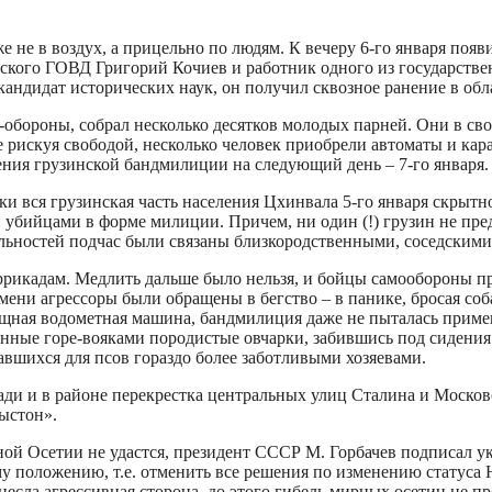
е не в воздух, а прицельно по людям. К вечеру 6-го января поя
кого ГОВД Григорий Кочиев и работник одного из государстве
дидат исторических наук, он получил сквозное ранение в облас
ороны, собрал несколько десятков молодых парней. Они в свое 
 рискуя свободой, несколько человек приобрели автоматы и кар
ния грузинской бандмилиции на следующий день – 7-го января.
ки вся грузинская часть населения Цхинвала 5-го января скрытн
 убийцами в форме милиции. Причем, ни один (!) грузин не пре
нальностей подчас были связаны близкородственными, соседски
аррикадам. Медлить дальше было нельзя, и бойцы самообороны п
мени агрессоры были обращены в бегство – в панике, бросая соб
ая водометная машина, бандмилиция даже не пыталась применит
нные горе-вояками породистые овчарки, забившись под сидения
авшихся для псов гораздо более заботливыми хозяевами.
ади и в районе перекрестка центральных улиц Сталина и Москов
ыстон».
жной Осетии не удастся, президент СССР М. Горбачев подписал у
ому положению, т.е. отменить все решения по изменению статуса
онесла агрессивная сторона, до этого гибель мирных осетин не 