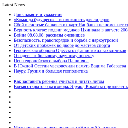
Latest News
Дань памяти и уважения
«Команда будущего» – возможность для лидеров
Сбой в системе банковских карт Нацбанка не помешает 
Верность клятве: подвиг медиков Цхинвала в августе 200
Война 08.08.08: рассказы очевидцев
Безопасность, правопорядок и борьба с наркоугрозой
От детских пробежек во дворе до мастера спорта
Героическая оборона Одессы от фашистских захватчиков
От идеи – к большому научному проекту
Цена европейского выбора Пашиняна
В Южной Осетии увековечили память Вадима Габараева
Науру, Грузия и большая геополитика
Как заставить ребенка учиться и читать летом
Время открытого разговора: Эдуард Кокойты призывает 
Модернизация пункта пропуска «Нижний Зарамаг»