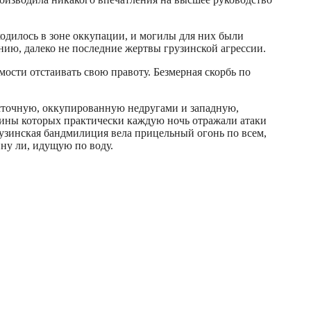
ходилось в зоне оккупации, и могилы для них были
нию, далеко не последние жертвы грузинской агрессии.
сти отстаивать свою правоту. Безмерная скорбь по
осточную, оккупированную недругами и западную,
ины которых практически каждую ночь отражали атаки
рузинская бандмилиция вела прицельный огонь по всем,
ину ли, идущую по воду.