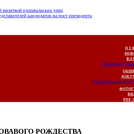
й визиткой цхинвальских улиц
ставителей кандидатов на пост президента
О Г
НОВ
ВЛ
Президент
Пра
ОБЩ
ДОКУ
Указы Президента
ФОТОГ
ВИ
PDF-
РОВАВОГО РОЖДЕСТВА