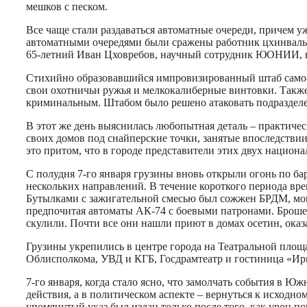
мешков с песком.
Все чаще стали раздаваться автоматные очереди, причем уж
автоматными очередями были сражены работник цхинвальс
65-летний Иван Цховребов, научный сотрудник ЮОНИИ, кан
Стихийно образовавшийся импровизированный штаб само-об
свои охотничьи ружья и мелкокалиберные винтовки. Также
криминальным. Штабом было решено атаковать подразделе
В этот же день выяснилась любопытная деталь – практичес
своих домов под снайперские точки, занятые впоследствии
это притом, что в городе представители этих двух нацио
С полудня 7-го января грузины вновь открыли огонь по б
нескольких направлений. В течение короткого периода вре
Бутылками с зажигательной смесью был сожжен БРДМ, мощн
предпочитая автоматы АК-74 с боевыми патронами. Броше
скулили. Почти все они нашли приют в домах осетин, оказ
Грузины укрепились в центре города на Театральной площ
Облисполкома, УВД и КГБ, Госдрамтеатр и гостиница «Ир
7-го января, когда стало ясно, что замолчать события в Ю
действия, а в политическом аспекте – вернуться к исходн
упомянутый указ был издан только после того, как урон п