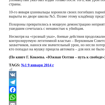
страны.
10-го января цхинвальцы хоронили своих погибших парней 
вырыты во дворе школы №5. Позже этому кладбищу предсто
Похороны превратились в мощную демонстрацию неприятия 
ушедшим сочеталась с ненавистью к убийцам.
Несмотря на «грозный указ», боевые действия продолжали
контролируемую легитимной властью – Верховным Советом
захватчиков, нанося им значительный урон, но несли пот
кто попадал на мушку прицела автомата – для них не было
(По книге Г. Кокоева. «Южная Осетия – путь к свободе»
TAGS:
№1 9 января 2014 г
VK
Telegram
Facebook
WhatsApp