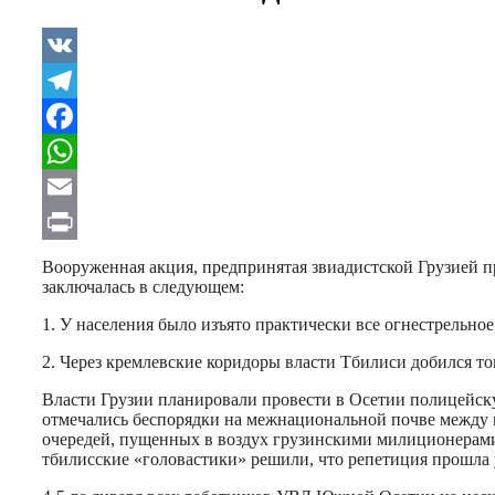
VK
Telegram
Facebook
WhatsApp
Email
Print
Вооруженная акция, предпринятая звиадистской Грузией п
заключалась в следующем:
1. У населения было изъято практически все огнестрельное
2. Через кремлевские коридоры власти Тбилиси добился т
Власти Грузии планировали провести в Осетии полицейску
отмечались беспорядки на межнациональной почве между 
очередей, пущенных в воздух грузинскими милиционерами д
тбилисские «головастики» решили, что репетиция прошла 