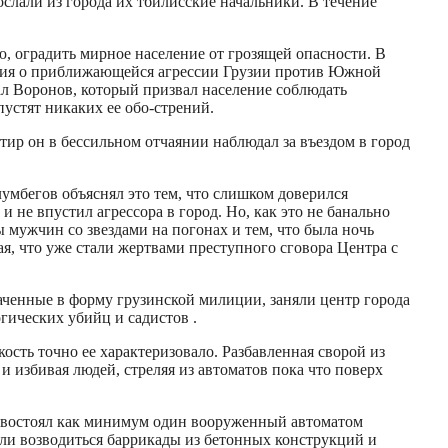
слали из города их тбилисские начальники. В течение
, оградить мирное население от грозящей опасности. В
мация о приближающейся агрессии Грузии против Южной
рал Воронов, который призвал население соблюдать
устят никаких ее обо-стрений.
тир он в бессильном отчаянии наблюдал за въездом в город
умбегов объяснял это тем, что слишком доверился
 не впустил агрессора в город. Но, как это не банально
 мужчин со звездами на погонах и тем, что была ночь
дая, что уже стали жертвами преступного сговора Центра с
ченные в форму грузинской милиции, заняли центр города
гических убийц и садистов .
сть точно ее характеризовало. Разбавленная сворой из
и избивая людей, стреляя из автоматов пока что поверх
ивостоял как минимум один вооруженный автоматом
ли возводиться баррикады из бетонных конструкций и