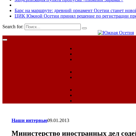
Барс на маршруте: древний орнамент Осетии станет ново
ЦИК Южной Осетии принял решение по регистрации пред
Search for:
Наши интервью
09.01.2013
Министерство иностранных дел соде