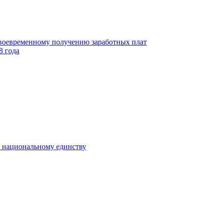
своевременному получению заработных плат
8 года
к национальному единству