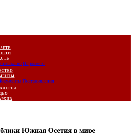
АЗЕТЕ
ОСТИ
АСТЬ
вительство
Парламент
ЕСТВО
МЕНТЫ
Документы
Постановления
АЛЕРЕЯ
ДЕО
АРХИВ
ублики Южная Осетия в мире