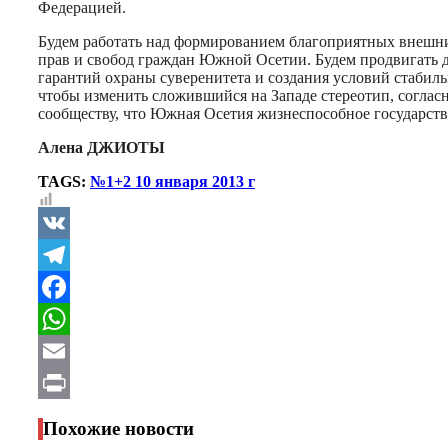
Федерацией.
Будем работать над формированием благоприятных внешних
прав и свобод граждан Южной Осетии. Будем продвигать 
гарантий охраны суверенитета и создания условий стаби
чтобы изменить сложившийся на Западе стереотип, соглас
сообществу, что Южная Осетия жизнеспособное государство
Алена ДЖИОТЫ
TAGS:
№1+2 10 января 2013 г
VK
Telegram
Facebook
WhatsApp
Email
Print
Похожие новости