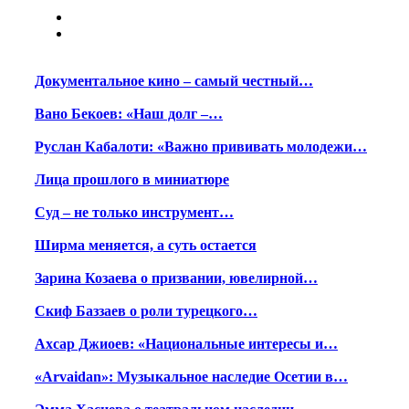
Документальное кино – самый честный…
Вано Бекоев: «Наш долг –…
Руслан Кабалоти: «Важно прививать молодежи…
Лица прошлого в миниатюре
Суд – не только инструмент…
Ширма меняется, а суть остается
Зарина Козаева о призвании, ювелирной…
Скиф Баззаев о роли турецкого…
Ахсар Джиоев: «Национальные интересы и…
«Arvaidan»: Музыкальное наследие Осетии в…