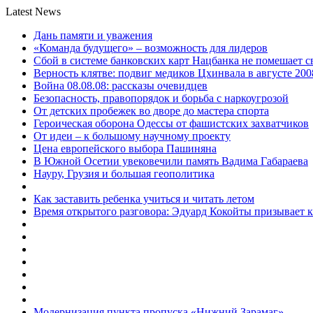
Latest News
Дань памяти и уважения
«Команда будущего» – возможность для лидеров
Сбой в системе банковских карт Нацбанка не помешает 
Верность клятве: подвиг медиков Цхинвала в августе 200
Война 08.08.08: рассказы очевидцев
Безопасность, правопорядок и борьба с наркоугрозой
От детских пробежек во дворе до мастера спорта
Героическая оборона Одессы от фашистских захватчиков
От идеи – к большому научному проекту
Цена европейского выбора Пашиняна
В Южной Осетии увековечили память Вадима Габараева
Науру, Грузия и большая геополитика
Как заставить ребенка учиться и читать летом
Время открытого разговора: Эдуард Кокойты призывает 
Модернизация пункта пропуска «Нижний Зарамаг»