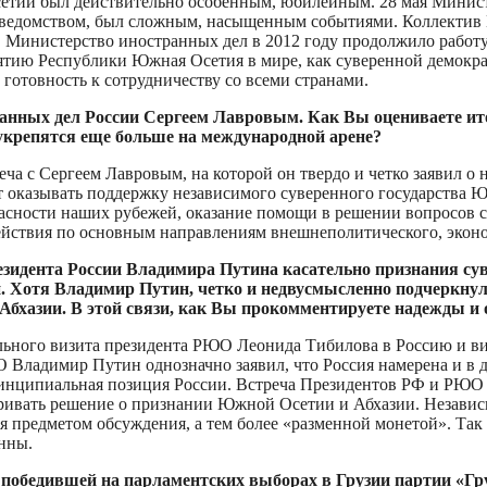
етии был действительно особенным, юбилейным. 28 мая Минист
м ведомством, был сложным, насыщенным событиями. Коллектив 
я. Министерство иностранных дел в 2012 году продолжило раб
тию Республики Южная Осетия в мире, как суверенной демокра
 готовность к сотрудничеству со всеми странами.
анных дел России Сергеем Лавровым. Как Вы оцениваете итоги
крепятся еще больше на международной арене?
треча с Сергеем Лавровым, на которой он твердо и четко заявил 
оказывать поддержку независимого суверенного государства Юж
пасности наших рубежей, оказание помощи в решении вопросов с
йствия по основным направлениям внешнеполитического, эконом
резидента России Владимира Путина касательно признания су
. Хотя Владимир Путин, четко и недвусмысленно подчеркнул,
Абхазии. В этой связи, как Вы прокомментируете надежды и
ьного визита президента РЮО Леонида Тибилова в Россию и вид
О Владимир Путин однозначно заявил, что Россия намерена и 
инципиальная позиция России. Встреча Президентов РФ и РЮО со
матривать решение о признании Южной Осетии и Абхазии. Незав
ся предметом обсуждения, а тем более «разменной монетой». Та
нны.
 победившей на парламентских выборах в Грузии партии «Гр