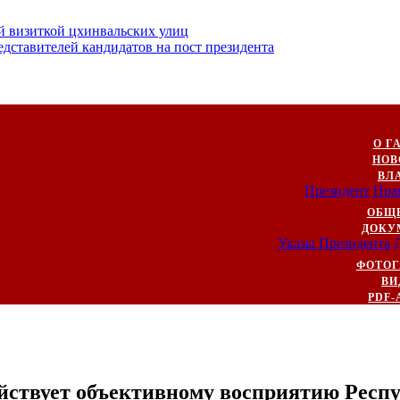
й визиткой цхинвальских улиц
ставителей кандидатов на пост президента
О Г
НОВ
ВЛ
Президент
Пра
ОБЩ
ДОКУ
Указы Президента
ФОТОГ
ВИ
PDF-
йствует объективному восприятию Респ