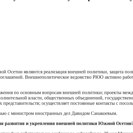
 Осетии являются реализация внешней политики, защита полит
оглашений. Внешнеполитическое ведомство РЮО активно работае
ожения по основным вопросам внешней политики; проекты межд
олнительной власти, общественных объединений, государственн
 представительств; осуществляет постоянные контакты с посольс
ервью с министром иностранных дел Давидом Санакоевым.
ения развития и укрепления внешней политики Южной Осетии