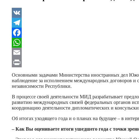
VK
Telegram
Facebook
WhatsApp
Email
Print
Основными задачами Министерства иностранных дел Южной
наблюдение за исполнением международных договоров и с
независимости Республики.
В процессе своей деятельности МИД разрабатывает предл
развитию международных связей федеральных органов исп
координацию деятельности дипломатических и консульских
Об итогах уходящего года и о планах на будущее – в инт
– Как Вы оцениваете итоги ушедшего года с точки зр