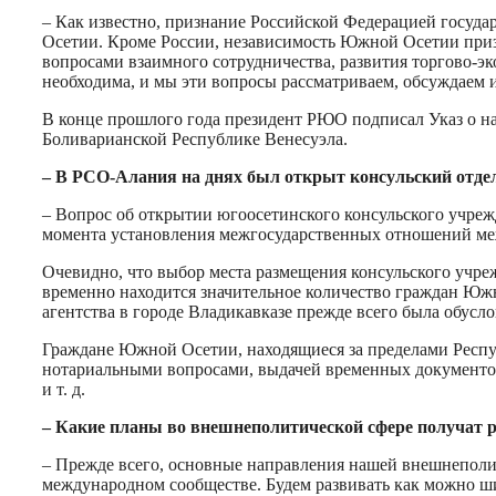
– Как известно, признание Российской Федерацией госу
Осетии. Кроме России, независимость Южной Осетии призн
вопросами взаимного сотрудничества, развития торгово-э
необходима, и мы эти вопросы рассматриваем, обсуждаем 
В конце прошлого года президент РЮО подписал Указ о 
Боливарианской Республике Венесуэла.
– В РСО-Алания на днях был открыт консульский отде
– Вопрос об открытии югоосетинского консульского учрежд
момента установления межгосударственных отношений м
Очевидно, что выбор места размещения консульского учре
временно находится значительное количество граждан Южн
агентства в городе Владикавказе прежде всего была обус
Граждане Южной Осетии, находящиеся за пределами Респуб
нотариальными вопросами, выдачей временных документов
и т. д.
– Какие планы во внешнеполитической сфере получат р
– Прежде всего, основные направления нашей внешнеполи
международном сообществе. Будем развивать как можно ш