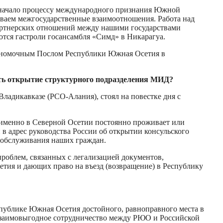
 начало процессу международного признания Южной
иваем межгосударственные взаимоотношения. Работа над
партнерских отношений между нашими государствами
ются гастроли госансамбля «Симд» в Никарагуа.
олномочным Послом Республики Южная Осетия в
ть открытие структурного подразделения МИД?
ладикавказе (РСО-Алания), стоял на повестке дня с
и именно в Северной Осетии постоянно проживает или
в адрес руководства России об открытии консульского
о обслуживания наших граждан.
роблем, связанных с легализацией документов,
ия и дающих право на въезд (возвращение) в Республику
публике Южная Осетия достойного, равноправного места в
 взаимовыгодное сотрудничество между РЮО и Российской