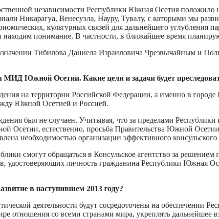
дарственной независимости Республики Южная Осетия положило
али Никарагуа, Венесуэла, Науру, Тувалу, с которыми мы разв
кономических, культурных связей для дальнейшего углубления 
и находим понимание. В частности, в ближайшее время планиру
назначении Тибилова Даниела Израиловича Чрезвычайным и П
л МИД Южной Осетии. Какие цели и задачи будет преследова
ения на территории Российской Федерации, а именно в городе В
ежду Южной Осетией и Россией.
ждения был не случаен. Учитывая, что за пределами Республик
ой Осетии, естественно, просьба Правительства Южной Осетии 
ловлена необходимостью организации эффективного консульског
лики смогут обращаться в Консульское агентство за решением п
, удостоверяющих личность гражданина Республики Южная Осет
азвитие в наступившем 2013 году?
тической деятельности будут сосредоточены на обеспечении Рес
ире отношения со всеми странами мира, укреплять дальнейшее