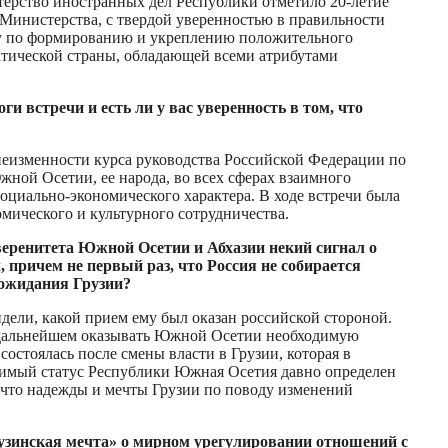
ерство иностранных дел Республики отметило 20-летие
Министерства, с твердой уверенностью в правильности
оту по формированию и укреплению положительного
тической страны, обладающей всеми атрибутами
 встречи и есть ли у вас уверенность в том, что
о неизменности курса руководства Российской Федерации по
ной Осетии, ее народа, во всех сферах взаимного
оциально-экономического характера. В ходе встречи была
ического и культурного сотрудничества.
веренитета Южной Осетии и Абхазии некий сигнал о
 причем не первый раз, что Россия не собирается
 ожидания Грузии?
ели, какой прием ему был оказан российской стороной.
в дальнейшем оказывать Южной Осетии необходимую
стоялась после смены власти в Грузии, которая в
исимый статус Республики Южная Осетия давно определен
к что надежды и мечты Грузии по поводу изменений
узинская мечта» о мирном урегулировании отношений с