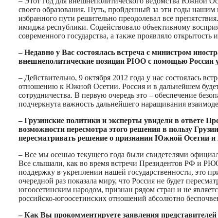
– Этот год для внешнеполитического ведомства Южной Ос
своего образования. Путь, пройденный за эти годы наши
избранного пути решительно преодолевал все препятстви
имиджа республики. Содействовало объективному восприя
современного государства, а также проявляло открытость и
– Недавно у Вас состоялась встреча с министром иностр
внешнеполитические позиции РЮО с помощью России у
– Действительно, 9 октября 2012 года у нас состоялась вс
отношению к Южной Осетии. Россия и в дальнейшем будет 
сотрудничества. В первую очередь это – обеспечение безо
подчеркнута важность дальнейшего наращивания взаимоде
– Грузинские политики и эксперты увидели в ответе П
возможности пересмотра этого решения в пользу Грузии
пересматривать решение о признании Южной Осетии и 
– Все мы осенью текущего года были свидетелями официал
Все слышали, как во время встречи Президентов РФ и РЮ
поддержку в укреплении нашей государственности, это пр
очередной раз показала миру, что Россия не будет перес
югоосетинским народом, признан рядом стран и не являет
российско-югоосетинских отношений абсолютно беспочве
– Как Вы прокомментируете заявления представителей