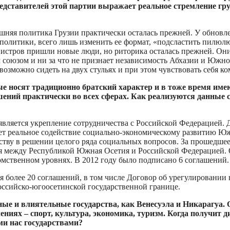
ставителей этой партии выражает реальное стремление гру
шняя политика Грузии практически осталась прежней. У обновле
 политики, всего лишь изменить ее формат, «подсластить пилюл
стров пришли новые люди, но риторика осталась прежней. Они, 
союзом и ни за что не признает независимость Абхазии и Южно
возможно сидеть на двух стульях и при этом чувствовать себя к
е носят традиционно братский характер и в тоже время име
шений практически во всех сферах. Как реализуются данные 
ляется укрепление сотрудничества с Российской Федерацией. 
ает реальное содействие социально-экономическому развитию Ю
тву в решении целого ряда социальных вопросов. За прошедшее 
я между Республикой Южная Осетия и Российской Федерацией. 
мственном уровнях. В 2012 году было подписано 6 соглашений.
я более 20 соглашений, в том числе Договор об урегулировании
ссийско-югоосетинской государственной границе.
ные и влиятельные государства, как Венесуэла и Никарагуа.
ениях – спорт, культура, экономика, туризм. Когда получит
и нас государствами?