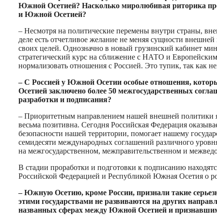
Южной Осетией? Насколько миролюбивая риторика пред
и Южной Осетией?
– Несмотря на политические перемены внутри страны, вне
деле есть отчетливое желание не меняя сущности внешней
своих целей. Однозначно в новый грузинский кабинет мини
стратегический курс на сближение с НАТО и Европейским 
нормализовать отношения с Россией. Это тупик, так как не
– С Россией у Южной Осетии особые отношения, которы
Осетией заключено более 50 межгосударственных согла
разработки и подписания?
– Приоритетным направлением нашей внешней политики яв
весьма позитивна. Сегодня Российская Федерация оказыв
безопасности нашей территории, помогает нашему государс
семидесяти международных соглашений различного уровн
на межгосударственном, межправительственном и межведо
В стадии проработки и подготовки к подписанию находятс
Российской Федерацией и Республикой Южная Осетия о ро
– Южную Осетию, кроме России, признали такие серьез
этими государствами не развиваются на других направл
названных сферах между Южной Осетией и признавшим