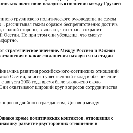
зинских политиков наладить отношения между Грузией
нного грузинского политического руководства на самом
ю», рассчитывая таким образом беспрепятственно достичь
с одной стороны, заявляют, что страна сохранит
й Осетии. Но при этом они убеждены, что смогут
омфортно.
ют стратегическое значение. Между Россией и Южной
соглашения и какие соглашения находятся на стадии
Динамика развития российско-юго-осетинских отношений
жной Осетии, вносит существенный вклад в обеспечение
с августа 2008 года время было заключено около
Они охватывают широкий круг вопросов сотрудничества
 вопросов двойного гражданства, Договор между
 Однако кроме политических контактов, отношения с
 динамику развитие двусторонних отношений в