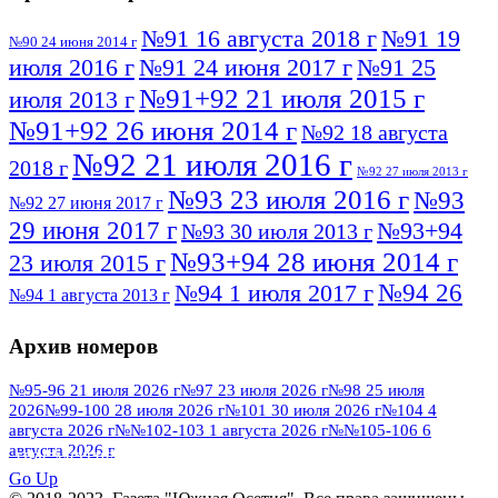
№91 16 августа 2018 г
№91 19
№90 24 июня 2014 г
июля 2016 г
№91 24 июня 2017 г
№91 25
№91+92 21 июля 2015 г
июля 2013 г
№91+92 26 июня 2014 г
№92 18 августа
№92 21 июля 2016 г
2018 г
№92 27 июля 2013 г
№93 23 июля 2016 г
№93
№92 27 июня 2017 г
29 июня 2017 г
№93+94
№93 30 июля 2013 г
№93+94 28 июня 2014 г
23 июля 2015 г
№94 26
№94 1 июля 2017 г
№94 1 августа 2013 г
июля 2016 г
№95 4 июля 2017 г
№95 1 июля 2014 г
Архив номеров
№95 7 августа 2012 г
№95 25 июля 2015 г
№95 28 июля 2016 г
№95+96 3 августа
№95-96 21 июля 2026 г
№97 23 июля 2026 г
№98 25 июля
2026
№99-100 28 июля 2026 г
№101 30 июля 2026 г
№104 4
№96 9 августа
2013 г
№96 6 июля 2017 г
августа 2026 г
№№102-103 1 августа 2026 г
№№105-106 6
2012 г
№96+97 3 июля 2014 г
августа 2026 г
№96 28 июля 2015 г
ПОСМОТРЕТЬ ВСЕ
№96+97 30 июля 2016 г
№97
Go Up
№97 6 августа 2013 г