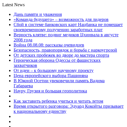
Latest News
Дань памяти и уважения
«Команда будущего» – возможность для лидеров
Сбой в системе банковских карт Нацбанка не помешает
своевременному получению заработных плат
Верность клятве: подвиг медиков Цхинвала в августе
2008 года
Война 08.08.08: рассказы очевидцев
Безопасность, правопорядок и борьба с наркоугрозой
От детских пробежек во дворе до мастера спорта
Героическая оборона Одессы от фашистских
захватчиков
От идеи – к большому научному проекту
Цена европейского выбора Пашиняна
В Южной Осетии увековечили память Вадима
Габараева
Науру, Грузия и большая геополитика
Как заставить ребенка учиться и читать летом
Время открытого разговора: Эдуард Кокойты призывает
к национальному единству