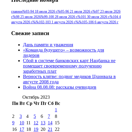
№96 9 августа 2012
июля 2017 г
(11)
г
(13)
№96+97 3
№96 28 июля 2015 г
(9)
главное
№93-94 18 июля 2026 г
№95-96 21 июля 2026 г
№97 23 июля 2026
г
№98 25 июля 2026
№99-100 28 июля 2026 г
№101 30 июля 2026 г
№104 4
№96+97 30 июля
июля 2014 г
(10)
августа 2026 г
№№102-103 1 августа 2026 г
№№105-106 6 августа 2026 г
2016 г
(13)
№97 8
№97 6 августа 2013 г
(6)
Свежие записи
№97 11 августа
июля 2017 г
(13)
Дань памяти и уважения
2012 г
(15)
№97 30 июля 2015 г
«Команда будущего» – возможность для
(15)
лидеров
№98 1 августа 2015 г
(10)
№98 2
Сбой в системе банковских карт Нацбанка не
августа 2016 г
(10)
№98 5 июля 2014 г
(10)
помешает своевременному получению
№98 14
заработных плат
№98 8 августа 2013 г
(9)
Верность клятве: подвиг медиков Цхинвала в
августа 2012 г
(14)
августе 2008 года
№98+99 11 июля
Война 08.08.08: рассказы очевидцев
№99 4 августа
2017 г
(9)
№99 4 августа 2015 г
(6)
2016 г
(12)
№99 16
Октябрь 2023
№99 8 июля 2014 г
(9)
Пн
Вт
Ср
Чт
Пт
Сб
Вс
№99+100 10
августа 2012 г
(11)
1
августа 2013 г
(12)
2
3
4
5
6
7
8
9
10
11
12
13
14
15
16
17
18
19
20
21
22