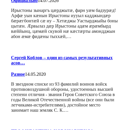
Официально
14.07.2026
Ирыстоны зынаргъ цæрджытæ, фарн уæм бадзурæд!
Арфæ уын кæнын Ирыстоны иууыл кадджындæр
бæрæгбонтæй сæ иу – Хетæджы Уастырджыйы боны
цытæн. Æрвылаз дæр Ирыстоны адæм æрæмбырд
вæййынц, цæмæй скувой нæ кæстæрты амондджын
абон æмæ фидæны тыххæй,…
Сергей Коблов – один из самых результативных
асов…
Разное
14.05.2020
В звездном списке из 93 фамилий воинов войск
противовоздушной обо­роны, удостоенных высшей
степени отличия - звания Героя Советского Союза в
годы Великой Отечественной войны (все они были
летчиками-истребителями), достойное место
занимает наш земляк С. К.…