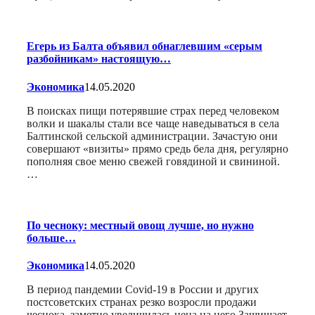
Егерь из Балта объявил обнаглевшим «серым
разбойникам» настоящую…
Экономика
14.05.2020
В поисках пищи потерявшие страх перед человеком
волки и шакалы стали все чаще наведываться в села
Балтинской сельской администрации. Зачастую они
совершают «визиты» прямо средь бела дня, регулярно
пополняя свое меню свежей говядиной и свининой.
…
По чесноку: местный овощ лучше, но нужно
больше…
Экономика
14.05.2020
В период пандемии Covid-19 в России и других
постсоветских странах резко возросли продажи
чеснока, заметно увеличилась цена на него Защищает