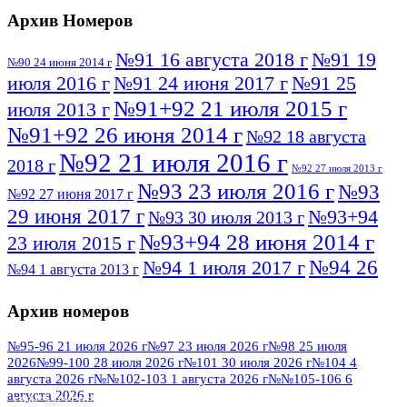
Архив Номеров
№91 16 августа 2018 г
№91 19
№90 24 июня 2014 г
июля 2016 г
№91 24 июня 2017 г
№91 25
№91+92 21 июля 2015 г
июля 2013 г
№91+92 26 июня 2014 г
№92 18 августа
№92 21 июля 2016 г
2018 г
№92 27 июля 2013 г
№93 23 июля 2016 г
№93
№92 27 июня 2017 г
29 июня 2017 г
№93+94
№93 30 июля 2013 г
№93+94 28 июня 2014 г
23 июля 2015 г
№94 26
№94 1 июля 2017 г
№94 1 августа 2013 г
июля 2016 г
№95 4 июля 2017 г
№95 1 июля 2014 г
Архив номеров
№95 7 августа 2012 г
№95 25 июля 2015 г
№95 28 июля 2016 г
№95+96 3 августа
№95-96 21 июля 2026 г
№97 23 июля 2026 г
№98 25 июля
2026
№99-100 28 июля 2026 г
№101 30 июля 2026 г
№104 4
№96 9 августа
2013 г
№96 6 июля 2017 г
августа 2026 г
№№102-103 1 августа 2026 г
№№105-106 6
2012 г
№96+97 3 июля 2014 г
августа 2026 г
№96 28 июля 2015 г
ПОСМОТРЕТЬ ВСЕ