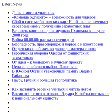
Latest News
Дань памяти и уважения
«Команда будущего» – возможность для лидеров
Сбой в системе банковских карт Нацбанка не помешает
своевременному получению заработных плат
Верность клятве: подвиг медиков Цхинвала в августе
2008 года
Война 08.08.08: рассказы очевидцев
Безопасность, правопорядок и борьба с наркоугрозой
От детских пробежек во дворе до мастера спорта
Героическая оборона Одессы от фашистских
захватчиков
От идеи – к большому научному проекту
Цена европейского выбора Пашиняна
В Южной Осетии увековечили память Вадима
Габараева
Науру, Грузия и большая геополитика
Как заставить ребенка учиться и читать летом
Время открытого разговора: Эдуард Кокойты призывает
к национальному единству