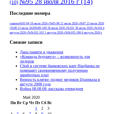
№95 28 июля 2016 г
(14)
(10)
№95+96 3 августа 2013 г
(11)
№96 6
Последние номера
№96 9 августа 2012
июля 2017 г
(11)
г
(13)
№96+97 3
№96 28 июля 2015 г
(9)
главное
№93-94 18 июля 2026 г
№95-96 21 июля 2026 г
№97 23 июля 2026
г
№98 25 июля 2026
№99-100 28 июля 2026 г
№101 30 июля 2026 г
№104 4
№96+97 30 июля
июля 2014 г
(10)
августа 2026 г
№№102-103 1 августа 2026 г
№№105-106 6 августа 2026 г
2016 г
(13)
№97 8
№97 6 августа 2013 г
(6)
Свежие записи
№97 11 августа
июля 2017 г
(13)
Дань памяти и уважения
2012 г
(15)
№97 30 июля 2015 г
«Команда будущего» – возможность для
(15)
лидеров
№98 1 августа 2015 г
(10)
№98 2
Сбой в системе банковских карт Нацбанка не
августа 2016 г
(10)
№98 5 июля 2014 г
(10)
помешает своевременному получению
№98 14
заработных плат
№98 8 августа 2013 г
(9)
Верность клятве: подвиг медиков Цхинвала в
августа 2012 г
(14)
августе 2008 года
№98+99 11 июля
Война 08.08.08: рассказы очевидцев
№99 4 августа
2017 г
(9)
№99 4 августа 2015 г
(6)
2016 г
(12)
№99 16
Май 2020
№99 8 июля 2014 г
(9)
Пн
Вт
Ср
Чт
Пт
Сб
Вс
№99+100 10
августа 2012 г
(11)
1
2
3
августа 2013 г
(12)
4
5
6
7
8
9
10