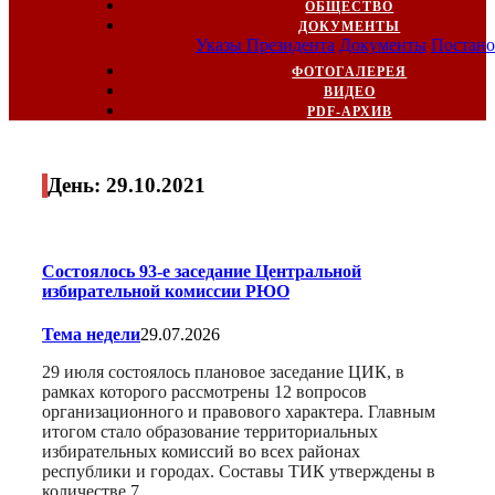
ОБЩЕСТВО
ДОКУМЕНТЫ
Указы Президента
Документы
Постано
ФОТОГАЛЕРЕЯ
ВИДЕО
PDF-АРХИВ
День:
29.10.2021
Состоялось 93-е заседание Центральной
избирательной комиссии РЮО
Тема недели
29.07.2026
29 июля состоялось плановое заседание ЦИК, в
рамках которого рассмотрены 12 вопросов
организационного и правового характера. Главным
итогом стало образование территориальных
избирательных комиссий во всех районах
республики и городах. Составы ТИК утверждены в
количестве 7…