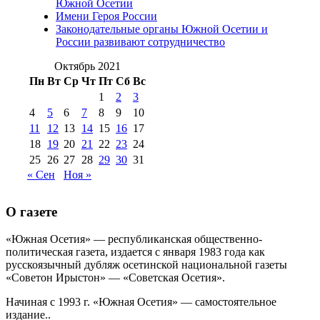
№98 14
Южной Осетии
№98 8 августа 2013 г
(9)
Имени Героя России
августа 2012 г
(14)
Законодательные органы Южной Осетии и
№98+99 11 июля
России развивают сотрудничество
№99 4 августа
2017 г
(9)
№99 4 августа 2015 г
(6)
2016 г
(12)
№99 16
Октябрь 2021
№99 8 июля 2014 г
(9)
Пн
Вт
Ср
Чт
Пт
Сб
Вс
№99+100 10
августа 2012 г
(11)
1
2
3
августа 2013 г
(12)
4
5
6
7
8
9
10
11
12
13
14
15
16
17
18
19
20
21
22
23
24
25
26
27
28
29
30
31
« Сен
Ноя »
О газете
«Южная Осетия» — республиканская общественно-
политическая газета, издается с января 1983 года как
русскоязычный дубляж осетинской национальной газеты
«Советон Ирыстон» — «Советская Осетия».
Начиная с 1993 г. «Южная Осетия» — самостоятельное
издание..