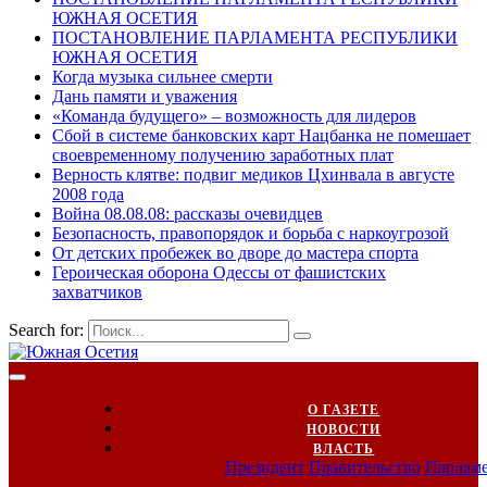
ЮЖНАЯ ОСЕТИЯ
ПОСТАНОВЛЕНИЕ ПАРЛАМЕНТА РЕСПУБЛИКИ
ЮЖНАЯ ОСЕТИЯ
Когда музыка сильнее смерти
Дань памяти и уважения
«Команда будущего» – возможность для лидеров
Сбой в системе банковских карт Нацбанка не помешает
своевременному получению заработных плат
Верность клятве: подвиг медиков Цхинвала в августе
2008 года
Война 08.08.08: рассказы очевидцев
Безопасность, правопорядок и борьба с наркоугрозой
От детских пробежек во дворе до мастера спорта
Героическая оборона Одессы от фашистских
захватчиков
Search for:
О ГАЗЕТЕ
НОВОСТИ
ВЛАСТЬ
Президент
Правительство
Парлам