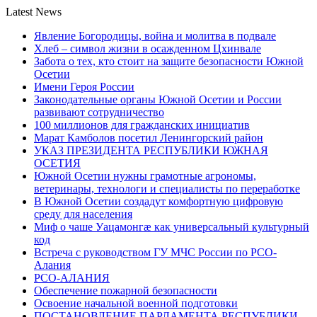
Latest News
Явление Богородицы, война и молитва в подвале
Хлеб – символ жизни в осажденном Цхинвале
Забота о тех, кто стоит на защите безопасности Южной
Осетии
Имени Героя России
Законодательные органы Южной Осетии и России
развивают сотрудничество
100 миллионов для гражданских инициатив
Марат Камболов посетил Ленингорский район
УКАЗ ПРЕЗИДЕНТА РЕСПУБЛИКИ ЮЖНАЯ
ОСЕТИЯ
Южной Осетии нужны грамотные агрономы,
ветеринары, технологи и специалисты по переработке
В Южной Осетии создадут комфортную цифровую
среду для населения
Миф о чаше Уацамонгæ как универсальный культурный
код
Встреча с руководством ГУ МЧС России по РСО-
Алания
РСО-АЛАНИЯ
Обеспечение пожарной безопасности
Освоение начальной военной подготовки
ПОСТАНОВЛЕНИЕ ПАРЛАМЕНТА РЕСПУБЛИКИ