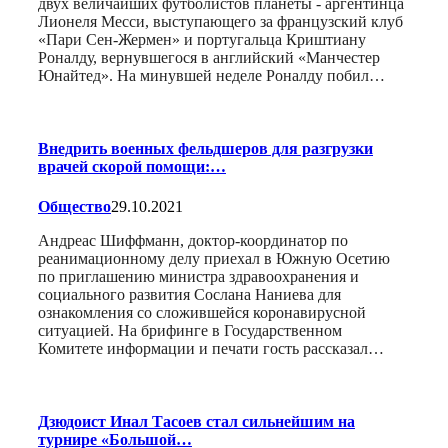
двух величайших футболистов планеты - аргентинца
Лионеля Месси, выступающего за французский клуб
«Пари Сен-Жермен» и португальца Криштиану
Роналду, вернувшегося в английский «Манчестер
Юнайтед». На минувшей неделе Роналду побил…
Внедрить военных фельдшеров для разгрузки
врачей скорой помощи:…
Общество
29.10.2021
Андреас Шиффманн, доктор-координатор по
реанимационному делу приехал в Южную Осетию
по приглашению министра здравоохранения и
социального развития Сослана Наниева для
ознакомления со сложившейся коронавирусной
ситуацией. На брифинге в Государственном
Комитете информации и печати гость рассказал…
Дзюдоист Инал Тасоев стал сильнейшим на
турнире «Большой…