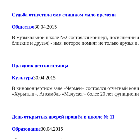
Судьба отпустила ему слишком мало времени
Общество
30.04.2015
В музыкальной школе №2 состоялся концерт, посвященный 7
близкие и друзья) - имя, которое помнят не только друзья 
Праздник детского танца
Культура
30.04.2015
В киноконцертном зале «Чермен» состоялся отчетный конц
«Хурытын». Ансамбль «Малусæг» более 20 лет функциониру
День открытых дверей прошёл в школе № 11
Образование
30.04.2015