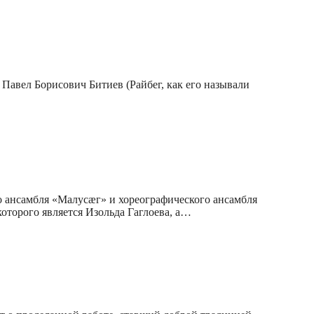
Павел Борисович Битиев (Райбег, как его называли
о ансамбля «Малусæг» и хореографического ансамбля
торого является Изольда Гаглоева, а…