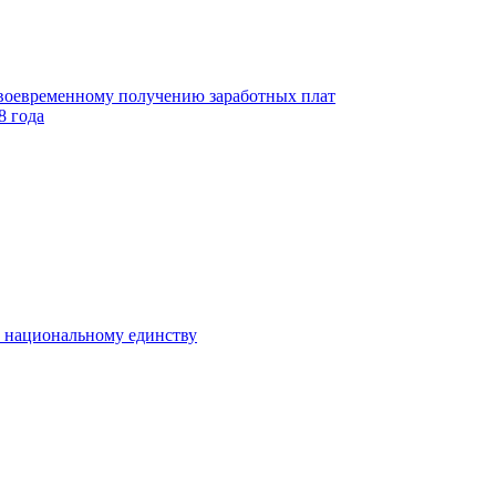
своевременному получению заработных плат
8 года
к национальному единству