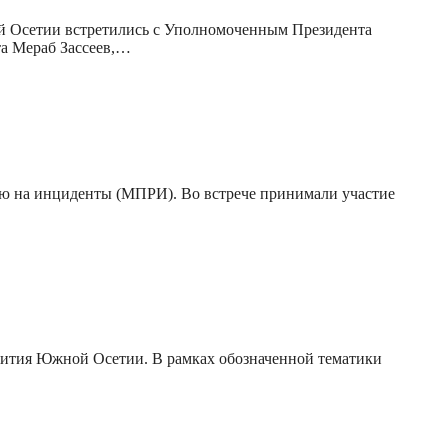
й Осетии встретились с Уполномоченным Президента
та Мераб Зассеев,…
ию на инциденты (МПРИ). Во встрече принимали участие
звития Южной Осетии. В рамках обозначенной тематики