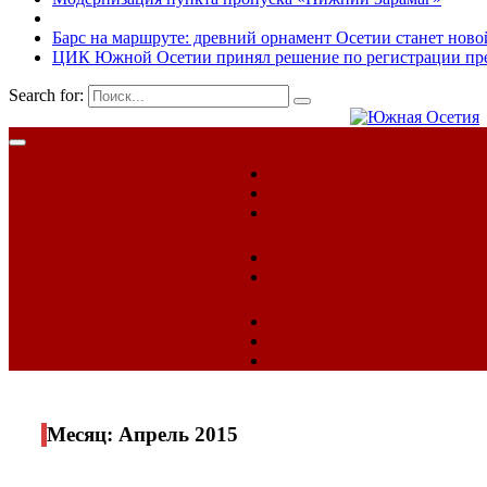
Барс на маршруте: древний орнамент Осетии станет ново
ЦИК Южной Осетии принял решение по регистрации пред
Search for:
Месяц:
Апрель 2015