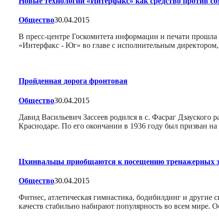
Новые технологии «Интерфакс» как средство против с
Общество
30.04.2015
В пресс-центре Госкомитета информации и печати прошла
«Интерфакс - Юг» во главе с исполнительным директором
Пройденная дорога фронтовая
Общество
30.04.2015
Давид Васильевич Зассеев родился в с. Фасраг Дзауского 
Краснодаре. По его окончании в 1936 году был призван 
Цхинвальцы приобщаются к посещению тренажерных 
Общество
30.04.2015
Фитнес, атлетическая гимнастика, бодибилдинг и другие
качеств стабильно набирают популярность во всем мире. 