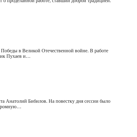
т о проделанной работе, ставший доброй традицией.
 Победы в Великой Отечественной войне. В работе
Эрик Пухаев и…
нта Анатолий Бибилов. На повестку дня сессии было
 огромную…