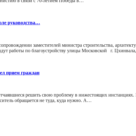
мнистию в связи с 70-летием Победы в…
роле руководства…
опровождении заместителей министра строительства, архитект
идут работы по благоустройству улицы Московской г. Цхинвала
ел прием граждан
отчаявшиеся решить свою проблему в нижестоящих инстанциях. 
ситель обращается не туда, куда нужно. А…