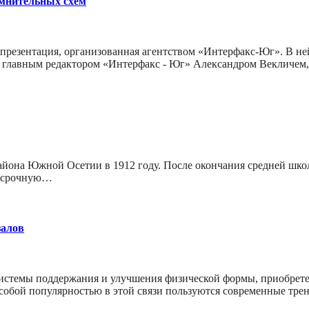
омнительных схем
 презентация, организованная агентством «Интерфакс-Юг». В н
, главным редактором «Интерфакс - Юг» Александром Векличем,
района Южной Осетии в 1912 году. После окончания средней шко
на срочную…
залов
 системы поддержания и улучшения физической формы, приобрет
Особой популярностью в этой связи пользуются современные тре