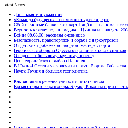
Latest News
Дань памяти и уважения
«Команда будущего» – возможность для лидеров
Сбой в системе банковских карт Нацбанка не помешает 
Верность клятве: подвиг медиков Цхинвала в августе 200
Война 08.08.08: рассказы очевидцев
Безопасность, правопорядок и борьба с наркоугрозой
От детских пробежек во дворе до мастера спорта
Героическая оборона Одессы от фашистских захватчиков
От идеи – к большому научному проекту
Цена европейского выбора Пашиняна
В Южной Осетии увековечили память Вадима Габараева
Науру, Грузия и большая геополитика
Как заставить ребенка учиться и читать летом
Время открытого разговора: Эдуард Кокойты призывает 
Модернизация пункта пропуска «Нижний Зарамаг»