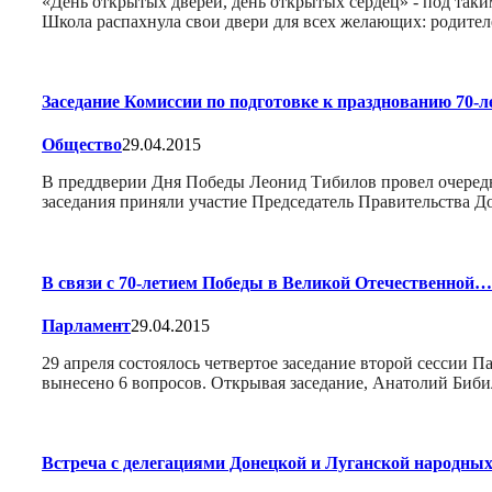
«День открытых дверей, день открытых сердец» - под так
Школа распахнула свои двери для всех желающих: родите
Заседание Комиссии по подготовке к празднованию 70-
Общество
29.04.2015
В преддверии Дня Победы Леонид Тибилов провел очередн
заседания приняли участие Председатель Правительства 
В связи с 70-летием Победы в Великой Отечественной…
Парламент
29.04.2015
29 апреля состоялось четвертое заседание второй сессии 
вынесено 6 вопросов. Открывая заседание, Анатолий Биб
Встреча с делегациями Донецкой и Луганской народных