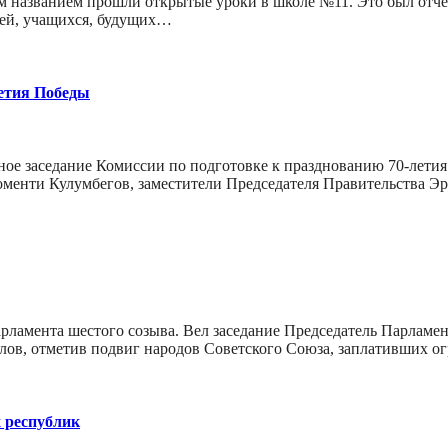
им названием прошли открытые уроки в школе №11. Это был отчё
лей, учащихся, будущих…
летия Победы
ое заседание Комиссии по подготовке к празднованию 70-летия
Доменти Кулумбегов, заместители Председателя Правительства 
Парламента шестого созыва. Вел заседание Председатель Парламе
илов, отметив подвиг народов Советского Союза, заплативших
 республик