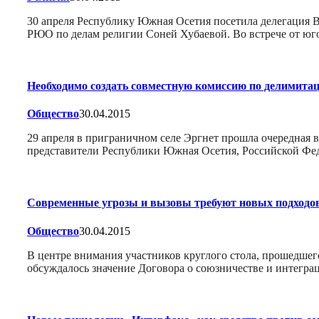
30 апреля Республику Южная Осетия посетила делегация
РЮО по делам религии Соней Хубаевой. Во встрече от юг
Необходимо создать совместную комиссию по делимита
Общество
30.04.2015
29 апреля в приграничном селе Эргнет прошла очередная
представители Республики Южная Осетия, Российской Фе
Современные угрозы и вызовы требуют новых подходо
Общество
30.04.2015
В центре внимания участников круглого стола, прошедшег
обсуждалось значение Договора о союзничестве и интегра