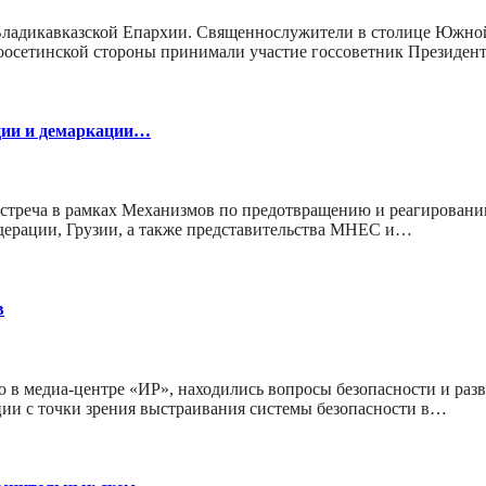
 Владикавказской Епархии. Священнослужители в столице Южно
оосетинской стороны принимали участие госсоветник Президен
ции и демаркации…
 встреча в рамках Механизмов по предотвращению и реагирован
дерации, Грузии, а также представительства МНЕС и…
в
о в медиа-центре «ИР», находились вопросы безопасности и ра
ции с точки зрения выстраивания системы безопасности в…