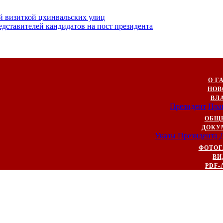
й визиткой цхинвальских улиц
ставителей кандидатов на пост президента
О Г
НОВ
ВЛ
Президент
Пра
ОБЩ
ДОКУ
Указы Президента
ФОТОГ
ВИ
PDF-