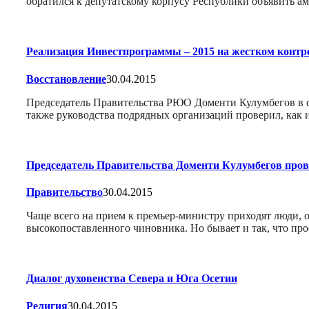
обратился к депутатскому корпусу Республики объявить а
Реализация Инвестпрограммы – 2015 на жестком конт
Восстановление
30.04.2015
Председатель Правительства РЮО Доменти Кулумбегов в с
также руководства подрядных организаций проверил, как 
Председатель Правительства Доменти Кулумбегов пров
Правительство
30.04.2015
Чаще всего на прием к премьер-министру приходят люди, 
высокопоставленного чиновника. Но бывает и так, что про
Диалог духовенства Севера и Юга Осетии
Религия
30.04.2015