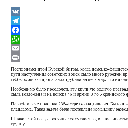
VK
Telegram
Facebook
WhatsApp
Email
Print
После знаменитой Курской битвы, когда немецко-фашистс
пути наступления советских войск было много рубежей вр
геббельсовская пропаганда трубила на весь мир, что ни о
Необходимо было преодолеть эту крупную водную преграду
была возложена и на войска 46-й армии 3-го Украинского
Первой к реке подошла 236-я стрелковая дивизия. Было пр
плацдарма. Такая задача была поставлена командиру разве
Шпаковский всегда восхищался смелостью, выносливостью,
группу.