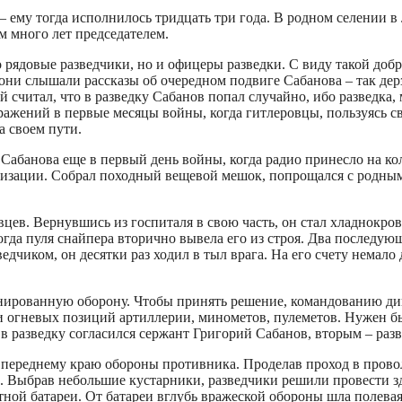
– ему тогда исполнилось тридцать три года. В родном селении 
ем много лет председателем.
ко рядовые разведчики, но и офицеры разведки. С виду такой д
они слышали рассказы об очередном подвиге Сабанова – так дер
 считал, что в разведку Сабанов попал случайно, ибо разведка,
оражений в первые месяцы войны, когда гитлеровцы, пользуясь 
а своем пути.
у Сабанова еще в первый день войны, когда радио принесло на 
лизации. Собрал походный вещевой мешок, попрощался с родным
цев. Вернувшись из госпиталя в свою часть, он стал хладнокров
когда пуля снайпера вторично вывела его из строя. Два последу
ведчиком, он десятки раз ходил в тыл врага. На его счету немал
онированную оборону. Чтобы принять решение, командованию д
и огневых позиций артиллерии, минометов, пулеметов. Нужен бы
в разведку согласился сержант Григорий Сабанов, вторым – раз
переднему краю обороны противника. Проделав проход в провол
о. Выбрав небольшие кустарники, разведчики решили провести зд
ой батареи. От батареи вглубь вражеской обороны шла полевая 