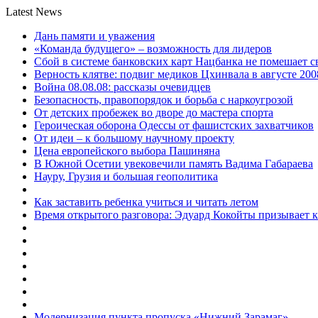
Latest News
Дань памяти и уважения
«Команда будущего» – возможность для лидеров
Сбой в системе банковских карт Нацбанка не помешает 
Верность клятве: подвиг медиков Цхинвала в августе 200
Война 08.08.08: рассказы очевидцев
Безопасность, правопорядок и борьба с наркоугрозой
От детских пробежек во дворе до мастера спорта
Героическая оборона Одессы от фашистских захватчиков
От идеи – к большому научному проекту
Цена европейского выбора Пашиняна
В Южной Осетии увековечили память Вадима Габараева
Науру, Грузия и большая геополитика
Как заставить ребенка учиться и читать летом
Время открытого разговора: Эдуард Кокойты призывает 
Модернизация пункта пропуска «Нижний Зарамаг»