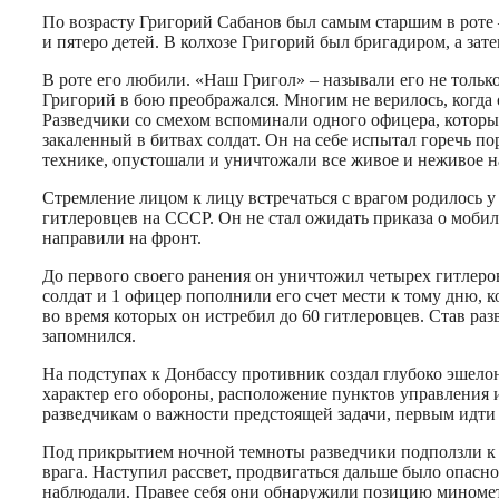
По возрасту Григорий Сабанов был самым старшим в роте 
и пятеро детей. В колхозе Григорий был бригадиром, а зат
В роте его любили. «Наш Григол» – называли его не толь
Григорий в бою преображался. Многим не верилось, когда 
Разведчики со смехом вспоминали одного офицера, который
закаленный в битвах солдат. Он на себе испытал горечь п
технике, опустошали и уничтожали все живое и неживое н
Стремление лицом к лицу встречаться с врагом родилось 
гитлеровцев на СССР. Он не стал ожидать приказа о моби
направили на фронт.
До первого своего ранения он уничтожил четырех гитлеров
солдат и 1 офицер пополнили его счет мести к тому дню, 
во время которых он истребил до 60 гитлеровцев. Став раз
запомнился.
На подступах к Донбассу противник создал глубоко эшел
характер его обороны, расположение пунктов управления 
разведчикам о важности предстоящей задачи, первым идти 
Под прикрытием ночной темноты разведчики подползли к 
врага. Наступил рассвет, продвигаться дальше было опасн
наблюдали. Правее себя они обнаружили позицию минометн