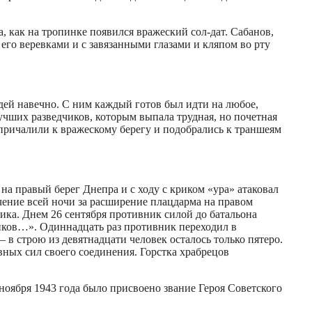
 как на тропинке появился вражеский сол-дат. Сабанов,
 его веревками и с завязанными глазами и кляпом во рту
дей навечно. С ним каждый готов был идти на любое,
лучших разведчиков, которым выпала трудная, но почетная
причалили к вражескому берегу и подобрались к траншеям
 на правый берег Днепра и с ходу с криком «ура» атаковал
ечение всей ночи за расширение плацдарма на правом
ика. Днем 26 сентября противник силой до батальона
дчиков…». Одиннадцать раз противник переходил в
 в строю из девятнадцати человек осталось только пятеро.
вных сил своего соединения. Горстка храбрецов
оября 1943 года было присвоено звание Героя Советского