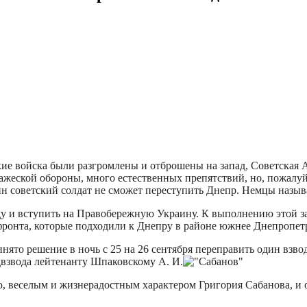
кие войска были разгромлены и отброшены на запад, Советская
ажеской обороны, много естественных препятствий, но, пожалуй
дин советский солдат не сможет переступить Днепр. Немцы назы
 и вступить на Правобережную Украину. К выполнению этой зад
 фронта, которые подходили к Днепру в районе южнее Днепропет
инято решение в ночь с 25 на 26 сентября переправить один взво
двзвода лейтенанту Шпаковскому А. И.
 веселым и жизнерадостным характером Григория Сабанова, и о