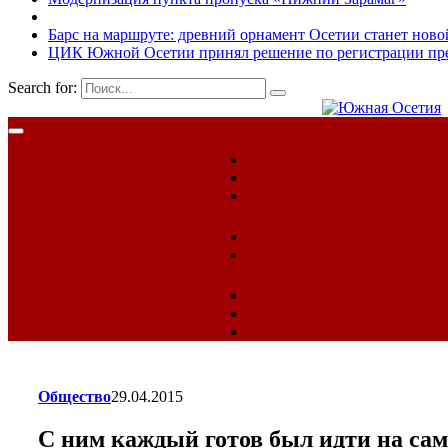
Барс на маршруте: древний орнамент Осетии станет ново
ЦИК Южной Осетии принял решение по регистрации пред
Search for:
Общество
29.04.2015
С ним каждый готов был идти на сам