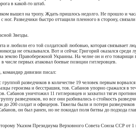
рога в какой-то штаб.
ом вышел на тропу. Ждать пришлось недолго. Не прошло и часа,
 с ног. Разведчики быстро оттащили пленного в сторону, связали
асной Звезды.
та и любили его той солдатской любовью, которая связывает лю
никогда не отказывался. Вот и сейчас Григорий оказался среди 
 на землю Правобережной Украины. На челне он и его товарищи 
 в числе первых атаковал боевые позиции гитлеровцев.
, командир дивизии писал:
 с группой разведчиков в количестве 19 человек первым ворвался
азцы героизма и бесстрашия, тов. Сабанов упорно сражался в т
ов. Сабанов уничтожил 11 гитлеровцев и захватил тягач противн
 группу разведчиков, но все они разбивались о стойкость разве
 до 200 солдат и офицеров. Тяжелы были и потери разведчиков –
абанов, он был ранен, но не покидал поля битвы до подхода гла
оторому Указом Президиума Верховного Совета Союза ССР от 1 н