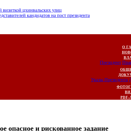
й визиткой цхинвальских улиц
ставителей кандидатов на пост президента
О Г
НОВ
ВЛ
Президент
Пра
ОБЩ
ДОКУ
Указы Президента
ФОТОГ
ВИ
PDF-
ое опасное и рискованное задание