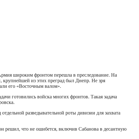
 Армия широким фронтом перешла в преследование. На
, крупнейшей из этих преград был Днепр. Не зря
вали его «Восточным валом».
ачи готовились войска многих фронтов. Такая задача
ровска.
д отдельной разведывательной роты дивизии для захвата
н решил, что не ошибется, включив Сабанова в десантную