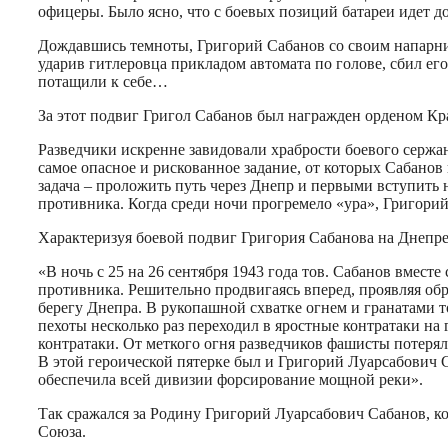
офицеры. Было ясно, что с боевых позиций батареи идет до
Дождавшись темноты, Григорий Сабанов со своим напарник
ударив гитлеровца прикладом автомата по голове, сбил его
потащили к себе…
За этот подвиг Григол Сабанов был награжден орденом Кр
Разведчики искренне завидовали храбрости боевого сержан
самое опасное и рискованное задание, от которых Сабанов 
задача – проложить путь через Днепр и первыми вступить
противника. Когда среди ночи прогремело «ура», Григорий
Характеризуя боевой подвиг Григория Сабанова на Днепре
«В ночь с 25 на 26 сентября 1943 года тов. Сабанов вместе
противника. Решительно продвигаясь вперед, проявляя обр
берегу Днепра. В рукопашной схватке огнем и гранатами т
пехоты несколько раз переходил в яростные контратаки на
контратаки. От меткого огня разведчиков фашисты потеряли
В этой героической пятерке был и Григорий Луарсабович С
обеспечила всей дивизии форсирование мощной реки».
Так сражался за Родину Григорий Луарсабович Сабанов, к
Союза.