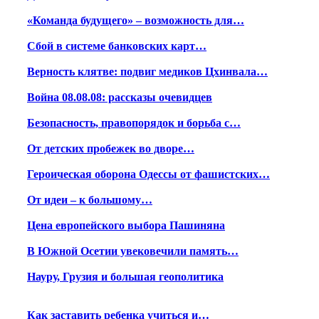
«Команда будущего» – возможность для…
Сбой в системе банковских карт…
Верность клятве: подвиг медиков Цхинвала…
Война 08.08.08: рассказы очевидцев
Безопасность, правопорядок и борьба с…
От детских пробежек во дворе…
Героическая оборона Одессы от фашистских…
От идеи – к большому…
Цена европейского выбора Пашиняна
В Южной Осетии увековечили память…
Науру, Грузия и большая геополитика
Как заставить ребенка учиться и…