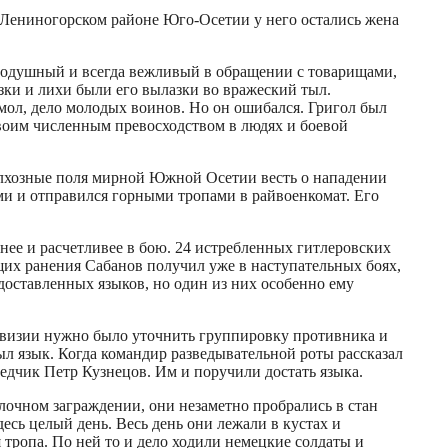
в Лениногорском районе Юго-Осетии у него остались жена
обродушный и всегда вежливый в обращении с товарищами,
зки и лихи были его вылазки во вражеский тыл.
 мол, дело молодых воинов. Но он ошибался. Григол был
своим численным превосходством в людях и боевой
колхозные поля мирной Южной Осетии весть о нападении
и и отправился горными тропами в райвоенкомат. Его
нее и расчетливее в бою. 24 истребленных гитлеровских
ющих ранения Сабанов получил уже в наступательных боях,
о доставленных языков, но один из них особенно ему
ивизии нужно было уточнить группировку противника и
л язык. Когда командир разведывательной роты рассказал
ведчик Петр Кузнецов. Им и поручили достать языка.
очном заграждении, они незаметно пробрались в стан
есь целый день. Весь день они лежали в кустах и
тропа. По ней то и дело ходили немецкие солдаты и