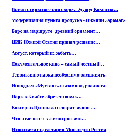
Время открытого разговора: Эдуард Кокойты…
Модернизация пункта пропуска «Нижний Зарамаг»
Барс на маршруте: древний орнамент…
ЦИК Южной Осетии принял решение…
Август, который не забыть…
Документальное кино – самый честный…
Территорию парка необходимо расширять
Ипподром «Мустанг» глазами журналиста
Парк в Квайсе обретет новую…
Боксер из Цхинвала оспорит звание…
Что изменится в жизни россиян…
Итоги визита делегации Минэнерго России