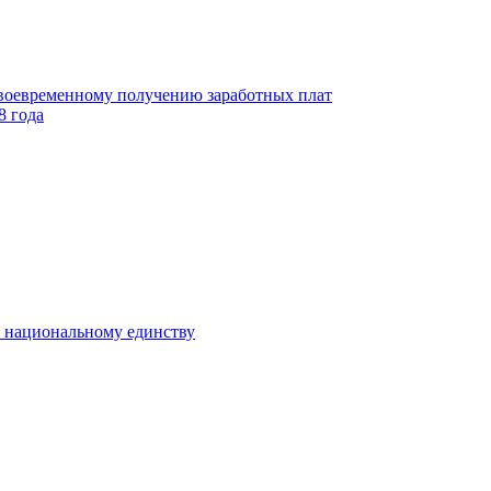
своевременному получению заработных плат
8 года
к национальному единству