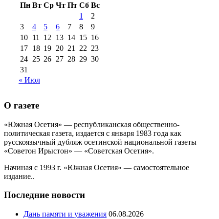
Пн
Вт
Ср
Чт
Пт
Сб
Вс
№99+100 10
августа 2012 г
(11)
1
2
августа 2013 г
(12)
3
4
5
6
7
8
9
10
11
12
13
14
15
16
17
18
19
20
21
22
23
24
25
26
27
28
29
30
31
« Июл
О газете
«Южная Осетия» — республиканская общественно-
политическая газета, издается с января 1983 года как
русскоязычный дубляж осетинской национальной газеты
«Советон Ирыстон» — «Советская Осетия».
Начиная с 1993 г. «Южная Осетия» — самостоятельное
издание..
Последние новости
Дань памяти и уважения
06.08.2026