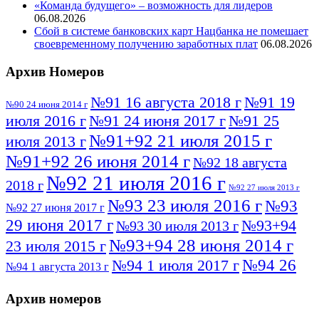
«Команда будущего» – возможность для лидеров
06.08.2026
Сбой в системе банковских карт Нацбанка не помешает
своевременному получению заработных плат
06.08.2026
Архив Номеров
№91 16 августа 2018 г
№91 19
№90 24 июня 2014 г
июля 2016 г
№91 24 июня 2017 г
№91 25
№91+92 21 июля 2015 г
июля 2013 г
№91+92 26 июня 2014 г
№92 18 августа
№92 21 июля 2016 г
2018 г
№92 27 июля 2013 г
№93 23 июля 2016 г
№93
№92 27 июня 2017 г
29 июня 2017 г
№93+94
№93 30 июля 2013 г
№93+94 28 июня 2014 г
23 июля 2015 г
№94 26
№94 1 июля 2017 г
№94 1 августа 2013 г
июля 2016 г
№95 4 июля 2017 г
№95 1 июля 2014 г
Архив номеров
№95 7 августа 2012 г
№95 25 июля 2015 г