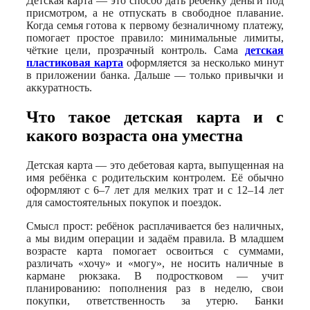
Детская карта — это способ дать ребёнку деньги под
присмотром, а не отпускать в свободное плавание.
Когда семья готова к первому безналичному платежу,
помогает простое правило: минимальные лимиты,
чёткие цели, прозрачный контроль. Сама
детская
пластиковая карта
оформляется за несколько минут
в приложении банка. Дальше — только привычки и
аккуратность.
Что такое детская карта и с
какого возраста она уместна
Детская карта — это дебетовая карта, выпущенная на
имя ребёнка с родительским контролем. Её обычно
оформляют с 6–7 лет для мелких трат и с 12–14 лет
для самостоятельных покупок и поездок.
Смысл прост: ребёнок расплачивается без наличных,
а мы видим операции и задаём правила. В младшем
возрасте карта помогает освоиться с суммами,
различать «хочу» и «могу», не носить наличные в
кармане рюкзака. В подростковом — учит
планированию: пополнения раз в неделю, свои
покупки, ответственность за утерю. Банки