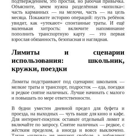
подтверждением, это простая, но рабочая привычка.
Объясните, зачем нужна разделённая «копилка»:
часть карманных — на мелочи, часть — на цель
месяца. Покажите историю операций: пусть ребёнок
увидит, как «утекают» спонтанные траты. И ещё
маленькая хитрость: включите напоминание
пополнить транспортную карту — это первая
взрослая обязанность, безопасная и наглядная.
Лимиты и сценарии
использования: школьник,
кружки, поездки
Лимиты подстраивают под сценарии: школьник —
мелкие траты и транспорт, подросток — еда, поездки
и редкое снятие наличных. Лучше начинать с малого
и повышать по мере ответственности.
В будни уместен дневной предел для буфета и
проезда, на выходных — чуть выше для кино и кафе.
Для интернет-покупок оставьте отдельный лимит и
включайте по запросу. Снятие наличных — редкое, с
жёстким пределом, а иногда и вовсе выключено.
Такие «шлюзы» не мешают свободе, а добавляют