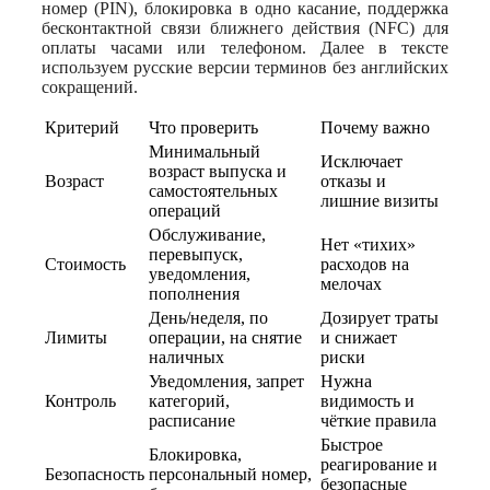
номер (PIN), блокировка в одно касание, поддержка
бесконтактной связи ближнего действия (NFC) для
оплаты часами или телефоном. Далее в тексте
используем русские версии терминов без английских
сокращений.
Критерий
Что проверить
Почему важно
Минимальный
Исключает
возраст выпуска и
Возраст
отказы и
самостоятельных
лишние визиты
операций
Обслуживание,
Нет «тихих»
перевыпуск,
Стоимость
расходов на
уведомления,
мелочах
пополнения
День/неделя, по
Дозирует траты
Лимиты
операции, на снятие
и снижает
наличных
риски
Уведомления, запрет
Нужна
Контроль
категорий,
видимость и
расписание
чёткие правила
Быстрое
Блокировка,
реагирование и
Безопасность
персональный номер,
безопасные