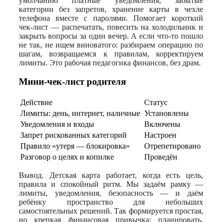
умолчанию платные уведомления, забытые
категории без запретов, хранение карты в чехле
телефона вместе с паролями. Помогает короткий
чек‑лист — распечатать, повесить на холодильник и
закрыть вопросы за один вечер. А если что-то пошло
не так, не ищем виноватого: разбираем операцию по
шагам, возвращаемся к правилам, корректируем
лимиты. Это рабочая педагогика финансов, без драм.
Мини‑чек‑лист родителя
Действие
Статус
Лимиты: день, интернет, наличные
Установлены
Уведомления и входы
Включены
Запрет рискованных категорий
Настроен
Правило «утеря — блокировка»
Отрепетировано
Разговор о целях и копилке
Проведён
Вывод. Детская карта работает, когда есть цель,
правила и спокойный ритм. Мы задаём рамку —
лимиты, уведомления, безопасность — и даём
ребёнку пространство для небольших
самостоятельных решений. Так формируется простая,
но крепкая финансовая привычка: планировать,