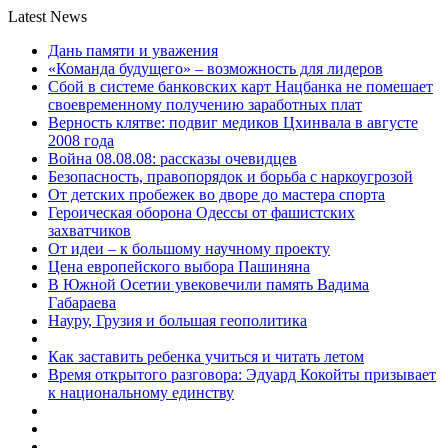
Latest News
Дань памяти и уважения
«Команда будущего» – возможность для лидеров
Сбой в системе банковских карт Нацбанка не помешает
своевременному получению заработных плат
Верность клятве: подвиг медиков Цхинвала в августе
2008 года
Война 08.08.08: рассказы очевидцев
Безопасность, правопорядок и борьба с наркоугрозой
От детских пробежек во дворе до мастера спорта
Героическая оборона Одессы от фашистских
захватчиков
От идеи – к большому научному проекту
Цена европейского выбора Пашиняна
В Южной Осетии увековечили память Вадима
Габараева
Науру, Грузия и большая геополитика
Как заставить ребенка учиться и читать летом
Время открытого разговора: Эдуард Кокойты призывает
к национальному единству