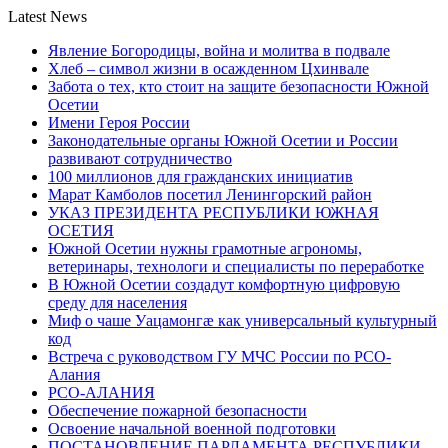
Latest News
Явление Богородицы, война и молитва в подвале
Хлеб – символ жизни в осажденном Цхинвале
Забота о тех, кто стоит на защите безопасности Южной
Осетии
Имени Героя России
Законодательные органы Южной Осетии и России
развивают сотрудничество
100 миллионов для гражданских инициатив
Марат Камболов посетил Ленингорский район
УКАЗ ПРЕЗИДЕНТА РЕСПУБЛИКИ ЮЖНАЯ
ОСЕТИЯ
Южной Осетии нужны грамотные агрономы,
ветеринары, технологи и специалисты по переработке
В Южной Осетии создадут комфортную цифровую
среду для населения
Миф о чаше Уацамонгæ как универсальный культурный
код
Встреча с руководством ГУ МЧС России по РСО-
Алания
РСО-АЛАНИЯ
Обеспечение пожарной безопасности
Освоение начальной военной подготовки
ПОСТАНОВЛЕНИЕ ПАРЛАМЕНТА РЕСПУБЛИКИ