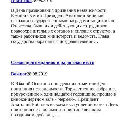
Политика
28.08.2019
В День празднования признания независимости
Южной Осетии Президент Анатолий Бибилов
наградил государственными наградами защитников
Отечества, бывших и действующих сотрудников
правоохранительных органов и силовых структур, а
также работников министерств и ведомств. Глава
государства обратился с поздравительной…
Самая долгожданная и радостная весть
Важное
28.08.2019
В Южной Осетии в понедельник отметили День
признания независимости. Торжественное собрание,
приуроченное к одиннадцатой годовщине, прошло в
киноконцертном зале « Чермен». Президент
Анатолий Бибилов в своем выступлении назвал День
признания независимости поистине великим
праздником, добавив,…