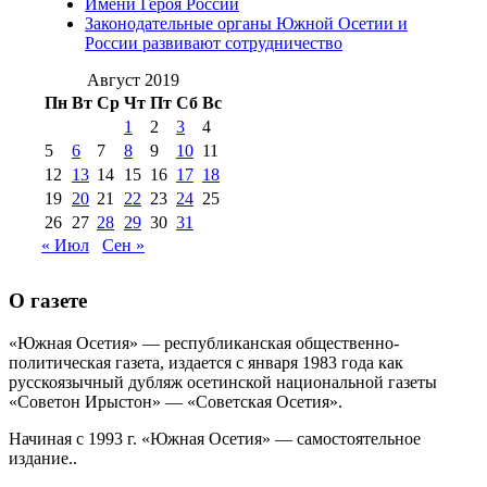
Имени Героя России
августа 2012 г
(14)
Законодательные органы Южной Осетии и
№98+99 11 июля
России развивают сотрудничество
№99 4 августа
2017 г
(9)
№99 4 августа 2015 г
(6)
2016 г
(12)
№99 16
Август 2019
№99 8 июля 2014 г
(9)
Пн
Вт
Ср
Чт
Пт
Сб
Вс
№99+100 10
августа 2012 г
(11)
1
2
3
4
августа 2013 г
(12)
5
6
7
8
9
10
11
12
13
14
15
16
17
18
19
20
21
22
23
24
25
26
27
28
29
30
31
« Июл
Сен »
О газете
«Южная Осетия» — республиканская общественно-
политическая газета, издается с января 1983 года как
русскоязычный дубляж осетинской национальной газеты
«Советон Ирыстон» — «Советская Осетия».
Начиная с 1993 г. «Южная Осетия» — самостоятельное
издание..