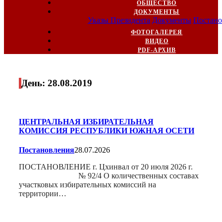
ОБЩЕСТВО
ДОКУМЕНТЫ
Указы Президента
Документы
Постано
ФОТОГАЛЕРЕЯ
ВИДЕО
PDF-АРХИВ
День:
28.08.2019
ЦЕНТРАЛЬНАЯ ИЗБИРАТЕЛЬНАЯ
КОМИССИЯ РЕСПУБЛИКИ ЮЖНАЯ ОСЕТИ
Постановления
28.07.2026
ПОСТАНОВЛЕНИЕ г. Цхинвал от 20 июля 2026 г.
№ 92/4 О количественных составах
участковых избирательных комиссий на
территории…