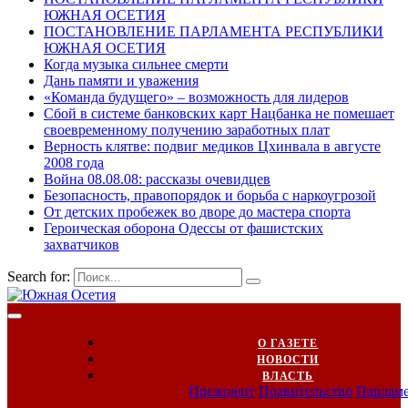
ЮЖНАЯ ОСЕТИЯ
ПОСТАНОВЛЕНИЕ ПАРЛАМЕНТА РЕСПУБЛИКИ
ЮЖНАЯ ОСЕТИЯ
Когда музыка сильнее смерти
Дань памяти и уважения
«Команда будущего» – возможность для лидеров
Сбой в системе банковских карт Нацбанка не помешает
своевременному получению заработных плат
Верность клятве: подвиг медиков Цхинвала в августе
2008 года
Война 08.08.08: рассказы очевидцев
Безопасность, правопорядок и борьба с наркоугрозой
От детских пробежек во дворе до мастера спорта
Героическая оборона Одессы от фашистских
захватчиков
Search for:
О ГАЗЕТЕ
НОВОСТИ
ВЛАСТЬ
Президент
Правительство
Парлам