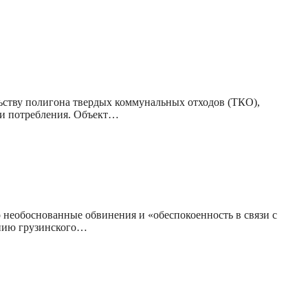
ьству полигона твердых коммунальных отходов (ТКО),
 и потребления. Объект…
о необоснованные обвинения и «обеспокоенность в связи с
ению грузинского…