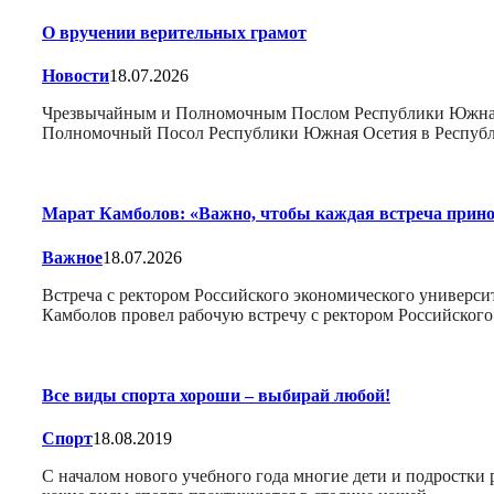
О вручении верительных грамот
Новости
18.07.2026
Чрезвычайным и Полномочным Послом Республики Южная О
Полномочный Посол Республики Южная Осетия в Республ
Марат Камболов: «Важно, чтобы каждая встреча прин
Важное
18.07.2026
Встреча с ректором Российского экономического универ
Камболов провел рабочую встречу с ректором Российског
Все виды спорта хороши – выбирай любой!
Спорт
18.08.2019
С началом нового учебного года многие дети и подростки 