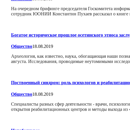
На очередном брифинге председателя Госкомитета информа
сотрудник ЮОНИИ Константин Пухаев рассказал о книге 
Богатое историческое прошлое осетинского этноса зас
Общество
18.08.2019
Археология, как известно, наука, обогащающая наши поз
августа. Исследования, проводимые неутомимыми исследов
Поствоенный синдром: роль психологов и реабилитаци
Общество
18.08.2019
Специалисты разных сфер деятельности - врачи, психологи
открытия реабилитационных центров и методы выхода из 