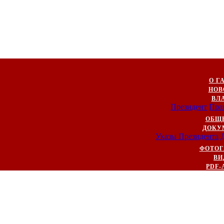
О Г
НОВ
ВЛ
Президент
Пра
ОБЩ
ДОКУ
Указы Президента
ФОТОГ
ВИ
PDF-