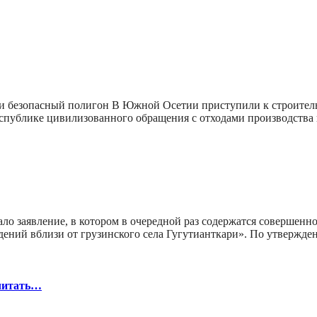
ки безопасный полигон В Южной Осетии приступили к строител
еспублике цивилизованного обращения с отходами производства
ло заявление, в котором в очередной раз содержатся совершенн
дений вблизи от грузинского села Гугутианткари». По утвержд
 читать…