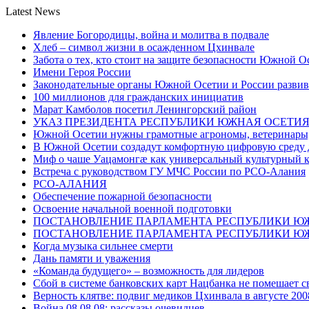
Latest News
Явление Богородицы, война и молитва в подвале
Хлеб – символ жизни в осажденном Цхинвале
Забота о тех, кто стоит на защите безопасности Южной О
Имени Героя России
Законодательные органы Южной Осетии и России развив
100 миллионов для гражданских инициатив
Марат Камболов посетил Ленингорский район
УКАЗ ПРЕЗИДЕНТА РЕСПУБЛИКИ ЮЖНАЯ ОСЕТИ
Южной Осетии нужны грамотные агрономы, ветеринары, 
В Южной Осетии создадут комфортную цифровую среду 
Миф о чаше Уацамонгæ как универсальный культурный 
Встреча с руководством ГУ МЧС России по РСО-Алания
РСО-АЛАНИЯ
Обеспечение пожарной безопасности
Освоение начальной военной подготовки
ПОСТАНОВЛЕНИЕ ПАРЛАМЕНТА РЕСПУБЛИКИ Ю
ПОСТАНОВЛЕНИЕ ПАРЛАМЕНТА РЕСПУБЛИКИ Ю
Когда музыка сильнее смерти
Дань памяти и уважения
«Команда будущего» – возможность для лидеров
Сбой в системе банковских карт Нацбанка не помешает 
Верность клятве: подвиг медиков Цхинвала в августе 200
Война 08.08.08: рассказы очевидцев