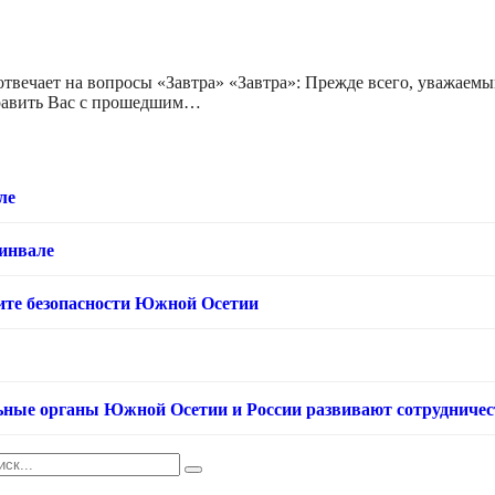
ечает на вопросы «Завтра» «Завтра»: Прежде всего, уважаемый 
дравить Вас с прошедшим…
ле
хинвале
ащите безопасности Южной Осетии
ьные органы Южной Осетии и России развивают сотрудничес