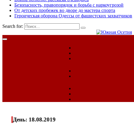
Безопасность, правопорядок и борьба с наркоугрозой
От детских пробежек во дворе до мастера спорта
Героическая оборона Одессы от фашистских захватчиков
Search for:
День:
18.08.2019