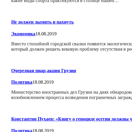
какие виды спорта практикуются в столице нашей…
Не должен дымить и пахнуть
Экономика
18.08.2019
Вместо стихийной городской свалки появится экологичес
который должен решить вековую проблему отсутствия в р
Очередная пиар-акция Грузии
Политика
18.08.2019
Министерство иностранных дел Грузии на днях обнародова
возобновлением процесса возведения пограничных заграж
Константин Пухаев: «Книгу о геноциде осетин должны
Политика
18.08.2019