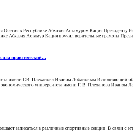
сетия в Республике Абхазия Астамуром Кация Президенту Ре
ике Абхазия Астамур Кация вручил верительные грамоты През
осила практический…
ситета имени Г.В. Плеханова Иваном Лобановым Исполняющий о
о экономического университета имени Г. В. Плеханова Иваном 
решают записаться в различные спортивные секции. В связи с эт