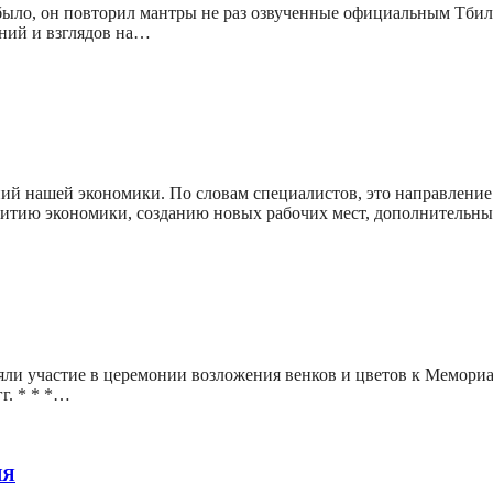
ыло, он повторил мантры не раз озвученные официальным Тбили
ений и взглядов на…
ий нашей экономики. По словам специалистов, это направление
азвитию экономики, созданию новых рабочих мест, дополнитель
и участие в церемонии возложения венков и цветов к Мемориа
г. * * *…
ИЯ