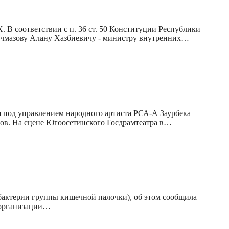
тствии с п. 36 ст. 50 Конституции Республики
Гучмазову Алану Хазбиевичу - министру внутренних…
 под управлением народного артиста РСА-А Заурбека
ров. На сцене Югоосетинского Госдрамтеатра в…
бактерии группы кишечной палочки), об этом сообщила
ы организации…