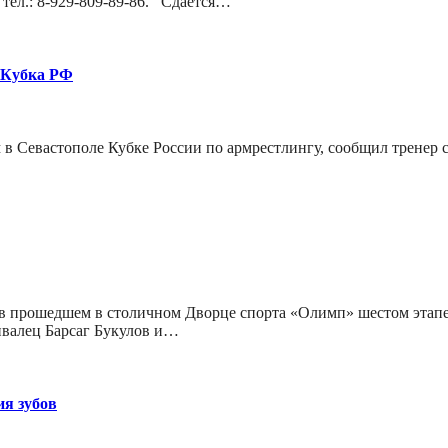
 тел.: 8-929-809-89-86. Сдается…
 Кубка РФ
в Севастополе Кубке России по армрестлингу, сообщил тренер сп
 в прошедшем в столичном Дворце спорта «Олимп» шестом этапе 
нвалец Барсаг Букулов и…
я зубов