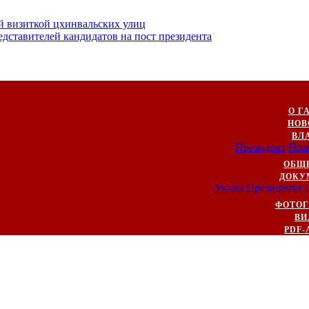
й визиткой цхинвальских улиц
ставителей кандидатов на пост президента
О Г
НОВ
ВЛ
Президент
Пра
ОБЩ
ДОКУ
Указы Президента
ФОТОГ
ВИ
PDF-