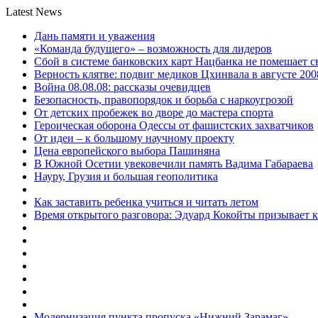
Latest News
Дань памяти и уважения
«Команда будущего» – возможность для лидеров
Сбой в системе банковских карт Нацбанка не помешает 
Верность клятве: подвиг медиков Цхинвала в августе 200
Война 08.08.08: рассказы очевидцев
Безопасность, правопорядок и борьба с наркоугрозой
От детских пробежек во дворе до мастера спорта
Героическая оборона Одессы от фашистских захватчиков
От идеи – к большому научному проекту
Цена европейского выбора Пашиняна
В Южной Осетии увековечили память Вадима Габараева
Науру, Грузия и большая геополитика
Как заставить ребенка учиться и читать летом
Время открытого разговора: Эдуард Кокойты призывает 
Модернизация пункта пропуска «Нижний Зарамаг»