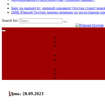
Барс на маршруте: древний орнамент Осетии станет ново
ЦИК Южной Осетии принял решение по регистрации пред
Search for:
День:
28.09.2023