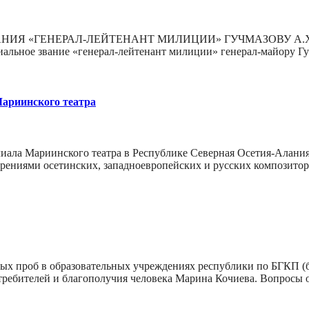
ГЕНЕРАЛ-ЛЕЙТЕНАНТ МИЛИЦИИ» ГУЧМАЗОВУ А.Х. В соотве
иальное звание «генерал-лейтенант милиции» генерал-майору 
Мариинского театра
иала Мариинского театра в Республике Северная Осетия-Алания
орениями осетинских, западноевропейских и русских композито
ых проб в образовательных учреждениях республики по БГКП (
потребителей и благополучия человека Марина Кочиева. Вопрос