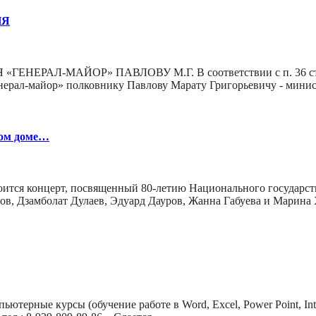
ИЯ
АЛ-МАЙОР» ПАВЛОВУ М.Г. В соответствии с п. 36 ст. 5
генерал-майор» полковнику Павлову Марату Григорьевичу - ми
ком доме…
оится концерт, посвященный 80-летию Национального государст
ов, Дзамболат Дулаев, Эдуард Дауров, Жанна Габуева и Марина
ютерные курсы (обучение работе в Word, Excel, Power Point, Int