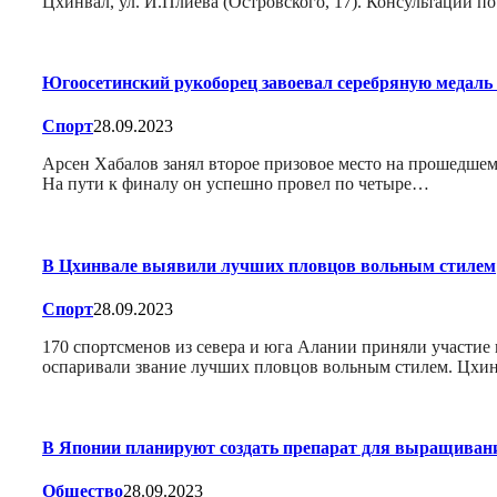
Цхинвал, ул. И.Плиева (Островского, 17). Консультации по
Югоосетинский рукоборец завоевал серебряную медаль
Спорт
28.09.2023
Арсен Хабалов занял второе призовое место на прошедшем 
На пути к финалу он успешно провел по четыре…
В Цхинвале выявили лучших пловцов вольным стилем
Спорт
28.09.2023
170 спортсменов из севера и юга Алании приняли участие
оспаривали звание лучших пловцов вольным стилем. Цхи
В Японии планируют создать препарат для выращивани
Общество
28.09.2023