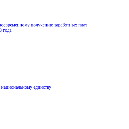
своевременному получению заработных плат
8 года
к национальному единству