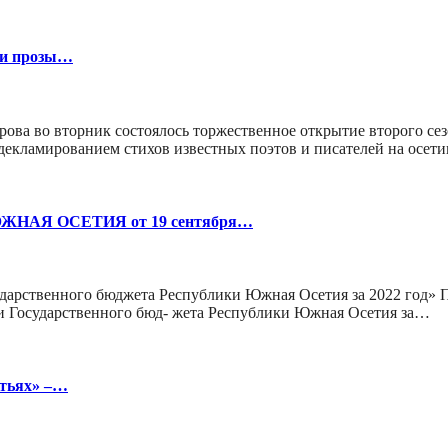
и и прозы…
рова во вторник состоялось торжественное открытие второго сез
 декламированием стихов известных поэтов и писателей на осе
АЯ ОСЕТИЯ от 19 сентября…
арственного бюджета Республики Южная Осетия за 2022 год» П
 Государственного бюд- жета Республики Южная Осетия за…
атьях» –…