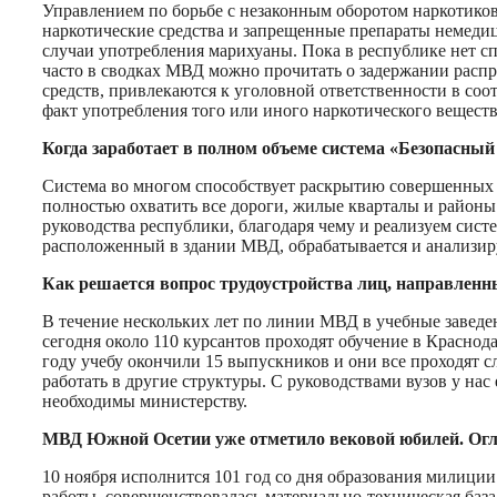
Управлением по борьбе с незаконным оборотом наркотиков
наркотические средства и запрещенные препараты немедици
случаи употребления марихуаны. Пока в республике нет с
часто в сводках МВД можно прочитать о задержании распр
средств, привлекаются к уголовной ответственности в соот
факт употребления того или иного наркотического веществ
Когда заработает в полном объеме система «Безопасный
Система во многом способствует раскрытию совершенных 
полностью охватить все дороги, жилые кварталы и районы
руководства республики, благодаря чему и реализуем сист
расположенный в здании МВД, обрабатывается и анализиру
Как решается вопрос трудоустройства лиц, направленн
В течение нескольких лет по линии МВД в учебные заведе
сегодня около 110 курсантов проходят обучение в Краснод
году учебу окончили 15 выпускников и они все проходят сл
работать в другие структуры. С руководствами вузов у на
необходимы министерству.
МВД Южной Осетии уже отметило вековой юбилей. Огляды
10 ноября исполнится 101 год со дня образования милици
работы, совершенствовалась материально-техническая база