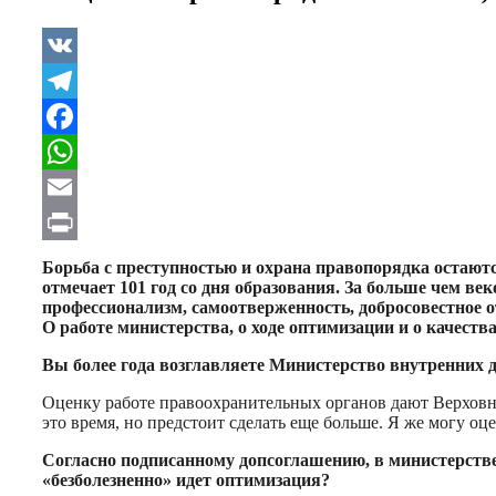
VK
Telegram
Facebook
WhatsApp
Email
Print
Борьба с преступностью и охрана правопорядка остают
отмечает 101 год со дня образования. За больше чем в
профессионализм, самоотверженность, добросовестное 
О работе министерства, о ходе оптимизации и о качес
Вы более года возглавляете Министерство внутренних 
Оценку работе правоохранительных органов дают Верховны
это время, но предстоит сделать еще больше. Я же могу оц
Согласно подписанному допсоглашению, в министерств
«безболезненно» идет оптимизация?