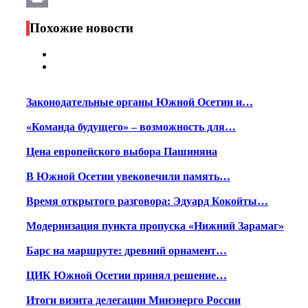
Print
Похожие новости
Законодательные органы Южной Осетии и…
«Команда будущего» – возможность для…
Цена европейского выбора Пашиняна
В Южной Осетии увековечили память…
Время открытого разговора: Эдуард Кокойты…
Модернизация пункта пропуска «Нижний Зарамаг»
Барс на маршруте: древний орнамент…
ЦИК Южной Осетии принял решение…
Итоги визита делегации Минэнерго России