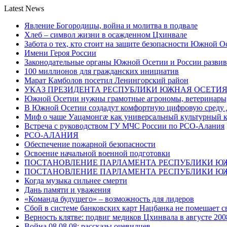
Latest News
Явление Богородицы, война и молитва в подвале
Хлеб – символ жизни в осажденном Цхинвале
Забота о тех, кто стоит на защите безопасности Южной О
Имени Героя России
Законодательные органы Южной Осетии и России развив
100 миллионов для гражданских инициатив
Марат Камболов посетил Ленингорский район
УКАЗ ПРЕЗИДЕНТА РЕСПУБЛИКИ ЮЖНАЯ ОСЕТИ
Южной Осетии нужны грамотные агрономы, ветеринары, 
В Южной Осетии создадут комфортную цифровую среду 
Миф о чаше Уацамонгæ как универсальный культурный 
Встреча с руководством ГУ МЧС России по РСО-Алания
РСО-АЛАНИЯ
Обеспечение пожарной безопасности
Освоение начальной военной подготовки
ПОСТАНОВЛЕНИЕ ПАРЛАМЕНТА РЕСПУБЛИКИ Ю
ПОСТАНОВЛЕНИЕ ПАРЛАМЕНТА РЕСПУБЛИКИ Ю
Когда музыка сильнее смерти
Дань памяти и уважения
«Команда будущего» – возможность для лидеров
Сбой в системе банковских карт Нацбанка не помешает 
Верность клятве: подвиг медиков Цхинвала в августе 200
Война 08.08.08: рассказы очевидцев