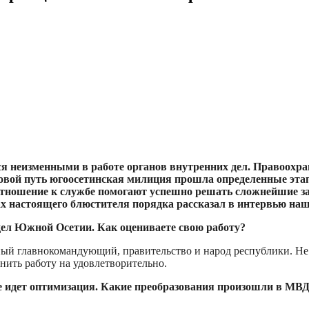
ся неизменными в работе органов внутренних дел. Правоохр
ековой путь югоосетинская милиция прошла определенные этап
отношение к службе помогают успешно решать сложнейшие зад
твах настоящего блюстителя порядка рассказал в интервью 
дел Южной Осетии. Как оцениваете свою работу?
й главнокомандующий, правительство и народ республики. Не бу
енить работу на удовлетворительно.
е идет оптимизация. Какие преобразования произошли в МВД