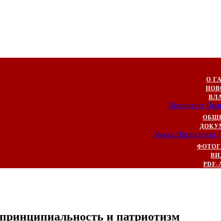
О Г
НОВ
ВЛ
Президент
Пра
ОБЩ
ДОКУ
Указы Президента
ФОТОГ
ВИ
PDF-
 принципиальность и патриотизм