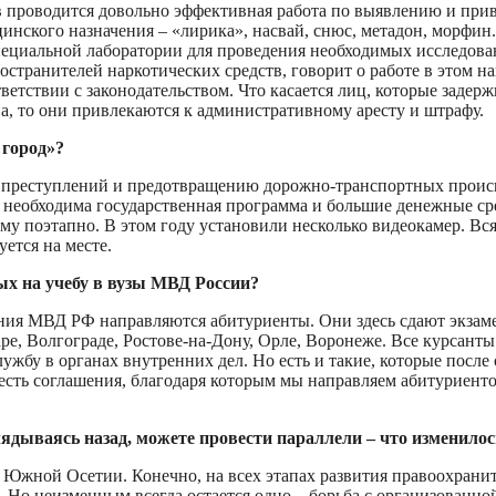
 проводится довольно эффективная работа по выявлению и прив
нского назначения – «лирика», насвай, снюс, метадон, морфин.
пециальной лаборатории для проведения необходимых исследован
остранителей наркотических средств, говорит о работе в этом 
ветствии с законодательством. Что касается лиц, которые задер
а, то они привлекаются к административному аресту и штрафу.
 город»?
преступлений и предотвращению дорожно-транспортных происше
 необходима государственная программа и большие денежные сре
ему поэтапно. В этом году установили несколько видеокамер. Вс
ется на месте.
ых на учебу в вузы МВД России?
ния МВД РФ направляются абитуриенты. Они здесь сдают экзамен
аре, Волгограде, Ростове-на-Дону, Орле, Воронеже. Все курсант
ужбу в органах внутренних дел. Но есть и такие, которые после
с есть соглашения, благодаря которым мы направляем абитуриент
ваясь назад, можете провести параллели – что изменилось, 
и Южной Осетии. Конечно, на всех этапах развития правоохран
. Но неизменным всегда остается одно – борьба с организованн