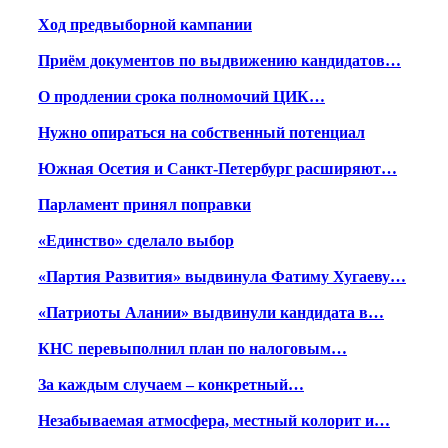
Ход предвыборной кампании
Приём документов по выдвижению кандидатов…
О продлении срока полномочий ЦИК…
Нужно опираться на собственный потенциал
Южная Осетия и Санкт-Петербург расширяют…
Парламент принял поправки
«Единство» сделало выбор
«Партия Развития» выдвинула Фатиму Хугаеву…
«Патриоты Алании» выдвинули кандидата в…
КНС перевыполнил план по налоговым…
За каждым случаем – конкретный…
Незабываемая атмосфера, местный колорит и…