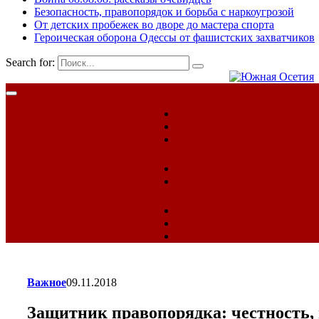
Безопасность, правопорядок и борьба с наркоугрозой
От детских пробежек во дворе до мастера спорта
Героическая оборона Одессы от фашистских захватчиков
Search for:
Важное
09.11.2018
Защитник правопорядка: честность,