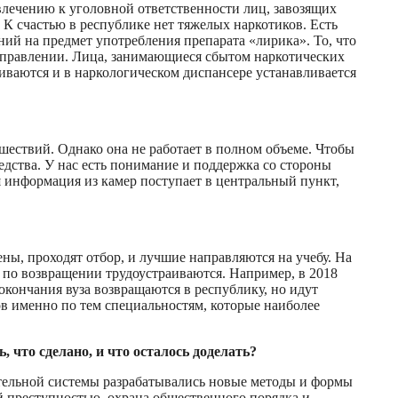
лечению к уголовной ответственности лиц, завозящих
 К счастью в республике нет тяжелых наркотиков. Есть
ий на предмет употребления препарата «лирика». То, что
направлении. Лица, занимающиеся сбытом наркотических
живаются и в наркологическом диспансере устанавливается
ствий. Однако она не работает в полном объеме. Чтобы
дства. У нас есть понимание и поддержка со стороны
я информация из камер поступает в центральный пункт,
ы, проходят отбор, и лучшие направляются на учебу. На
ы по возвращении трудоустраиваются. Например, в 2018
 окончания вуза возвращаются в республику, но идут
ов именно по тем специальностям, которые наиболее
что сделано, и что осталось доделать?
ительной системы разрабатывались новые методы и формы
ой преступностью, охрана общественного порядка и