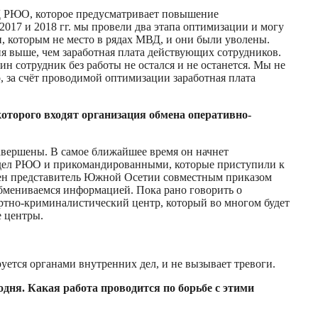
 РЮО, которое предусматривает повышение
2017 и 2018 гг. мы провели два этапа оптимизации и могу
, которым не место в рядах МВД, и они были уволены.
я выше, чем заработная плата действующих сотрудников.
н сотрудник без работы не остался и не останется. Мы не
о, за счёт проводимой оптимизации заработная плата
оторого входят организация обмена оперативно-
авершены. В самое ближайшее время он начнет
 дел РЮО и прикомандированными, которые приступили к
ачен представитель Южной Осетии совместным приказом
обмениваемся информацией. Пока рано говорить о
ертно-криминалистический центр, который во многом будет
е центры.
уется органами внутренних дел, и не вызывает тревоги.
дня. Какая работа проводится по борьбе с этими