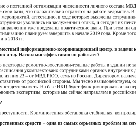
е о поэтапной оптимизации численности личного состава МВД
ской базы, что положительно отразится на работе ведомства. В 
д мероприятий, аттестацию, в ходе которых выявлены сотрудники
отрудники уволились на заслуженный отдых, и сегодня их пенси
направлении уже проделаны практические шаги. При этом ни оди
Оптимизацию планируем завершить в начале 2019 года. Кроме тог
 в 2018 гг.
вместный информационно-координационный центр, в задачи к
в и т.д. Насколько эффективно он работает?
 некоторые ремонтно-восстанови-тельные работы в здании не з
 расписания укомплектовано сотрудниками органов внутренних
ов, из них 23 – от МВД РЮО, семь из России. Директором назн
ставитель от российской стороны. Мы тесно взаимодействуем, 
чнет деятельность. На базе ИКЦ будет функционировать и эксп
водить экспертизы, которые мы сейчас направляем в российски
?
т преступности. Криминогенная обстановка стабильная, контролир
твенных средств – одна из самых серьезных проблем на сего