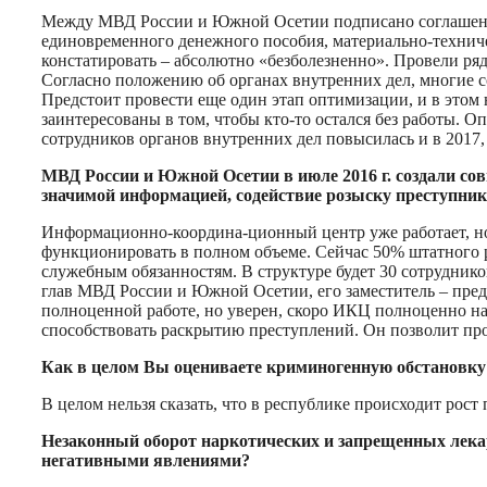
Между МВД России и Южной Осетии подписано соглашени
единовременного денежного пособия, материально-техниче-
констатировать – абсолютно «безболезненно». Провели ря
Согласно положению об органах внутренних дел, многие с
Предстоит провести еще один этап оптимизации, и в этом 
заинтересованы в том, чтобы кто-то остался без работы. 
сотрудников органов внутренних дел повысилась и в 2017, и
МВД России и Южной Осетии в июле 2016 г. создали со
значимой информацией, содействие розыску преступнико
Информационно-координа-ционный центр уже работает, но
функционировать в полном объеме. Сейчас 50% штатного
служебным обязанностям. В структуре будет 30 сотрудник
глав МВД России и Южной Осетии, его заместитель – пред
полноценной работе, но уверен, скоро ИКЦ полноценно на
способствовать раскрытию преступлений. Он позволит про
Как в целом Вы оцениваете криминогенную обстановку
В целом нельзя сказать, что в республике происходит рос
Незаконный оборот наркотических и запрещенных лекарс
негативными явлениями?