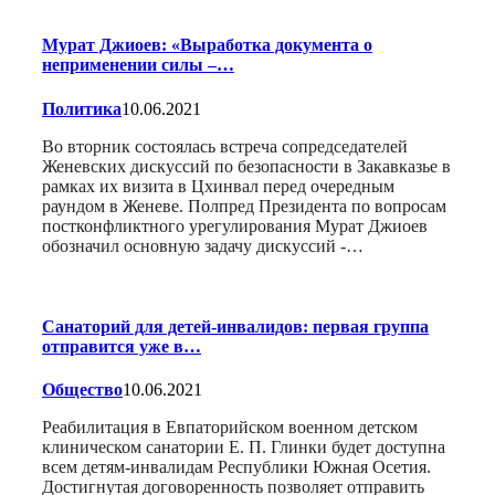
Мурат Джиоев: «Выработка документа о
неприменении силы –…
Политика
10.06.2021
Во вторник состоялась встреча сопредседателей
Женевских дискуссий по безопасности в Закавказье в
рамках их визита в Цхинвал перед очередным
раундом в Женеве. Полпред Президента по вопросам
постконфликтного урегулирования Мурат Джиоев
обозначил основную задачу дискуссий -…
Санаторий для детей-инвалидов: первая группа
отправится уже в…
Общество
10.06.2021
Реабилитация в Евпаторийском военном детском
клиническом санатории Е. П. Глинки будет доступна
всем детям-инвалидам Республики Южная Осетия.
Достигнутая договоренность позволяет отправить