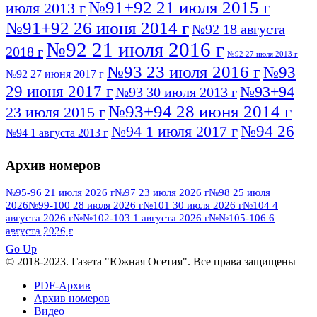
№91+92 21 июля 2015 г
июля 2013 г
№91+92 26 июня 2014 г
№92 18 августа
№92 21 июля 2016 г
2018 г
№92 27 июля 2013 г
№93 23 июля 2016 г
№93
№92 27 июня 2017 г
29 июня 2017 г
№93+94
№93 30 июля 2013 г
№93+94 28 июня 2014 г
23 июля 2015 г
№94 26
№94 1 июля 2017 г
№94 1 августа 2013 г
июля 2016 г
№95 4 июля 2017 г
№95 1 июля 2014 г
Архив номеров
№95 7 августа 2012 г
№95 25 июля 2015 г
№95 28 июля 2016 г
№95+96 3 августа
№95-96 21 июля 2026 г
№97 23 июля 2026 г
№98 25 июля
2026
№99-100 28 июля 2026 г
№101 30 июля 2026 г
№104 4
№96 9 августа
2013 г
№96 6 июля 2017 г
августа 2026 г
№№102-103 1 августа 2026 г
№№105-106 6
2012 г
№96+97 3 июля 2014 г
августа 2026 г
№96 28 июля 2015 г
ПОСМОТРЕТЬ ВСЕ
№96+97 30 июля 2016 г
№97
Go Up
№97 6 августа 2013 г
© 2018-2023. Газета "Южная Осетия". Все права защищены
№97 11 августа 2012 г
8 июля 2017 г
PDF-Архив
№97 30 июля 2015 г
№98 1 августа 2015 г
Архив номеров
Видео
№98 2 августа 2016 г
№98 5 июля 2014 г
№98 8