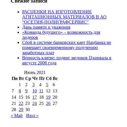
Свежие записи
№97 11 августа
июля 2017 г
(13)
РАСЦЕНКИ НА ИЗГОТОВЛЕНИЕ
2012 г
(15)
№97 30 июля 2015 г
АГИТАЦИОННЫХ МАТЕРИАЛОВ В АО
(15)
“ОСЕТИЯ-ПОЛИГРАФСЕРВИС”
№98 1 августа 2015 г
(10)
№98 2
Дань памяти и уважения
августа 2016 г
(10)
№98 5 июля 2014 г
(10)
«Команда будущего» – возможность для
№98 14
лидеров
№98 8 августа 2013 г
(9)
Сбой в системе банковских карт Нацбанка не
августа 2012 г
(14)
помешает своевременному получению
№98+99 11 июля
заработных плат
№99 4 августа
2017 г
(9)
№99 4 августа 2015 г
(6)
Верность клятве: подвиг медиков Цхинвала в
2016 г
(12)
№99 16
августе 2008 года
№99 8 июля 2014 г
(9)
№99+100 10
августа 2012 г
(11)
Июнь 2021
августа 2013 г
(12)
Пн
Вт
Ср
Чт
Пт
Сб
Вс
1
2
3
4
5
6
7
8
9
10
11
12
13
14
15
16
17
18
19
20
21
22
23
24
25
26
27
28
29
30
« Май
Июл »