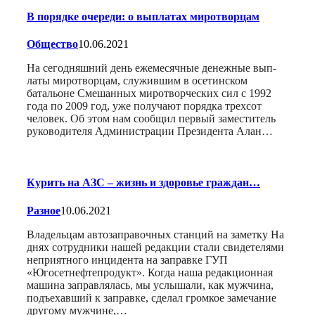
В порядке очереди: о выплатах миротворцам
Общество
10.06.2021
На сегодняшний день ежемесячные денежные вып-
латы миротворцам, служившим в осетинском
батальоне Смешанных миротворческих сил с 1992
года по 2009 год, уже получают порядка трехсот
человек. Об этом нам сообщил первый заместитель
руководителя Администрации Президента Алан…
Курить на АЗС – жизнь и здоровье граждан…
Разное
10.06.2021
Владельцам автозаправочных станций на заметку На
днях сотрудники нашей редакции стали свидетелями
неприятного инцидента на заправке ГУП
«Югосетнефтепродукт». Когда наша редакционная
машина заправлялась, мы услышали, как мужчина,
подъехавший к заправке, сделал громкое замечание
другому мужчине,…