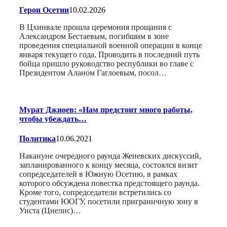
Герои Осетии
10.02.2026
В Цхинвале прошла церемония прощания с
Александром Бестаевым, погибшим в зоне
проведения специальной военной операции в конце
января текущего года. Проводить в последний путь
бойца пришло руководство республики во главе с
Президентом Аланом Гаглоевым, посол…
Мурат Джиоев: «Нам предстоит много работы,
чтобы убеждать…
Политика
10.06.2021
Накануне очередного раунда Женевских дискуссий,
запланированного к концу месяца, состоялся визит
сопредседателей в Южную Осетию, в рамках
которого обсуждена повестка предстоящего раунда.
Кроме того, сопредседатели встретились со
студентами ЮОГУ, посетили приграничную зону в
Уиста (Цнелис)…