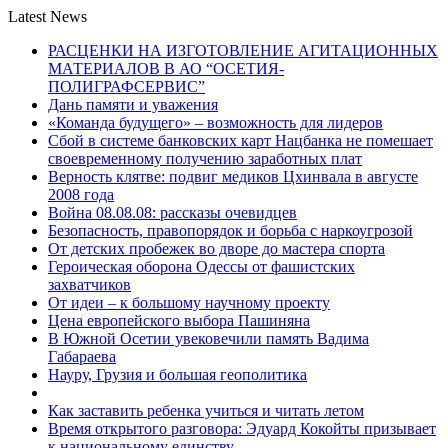
Latest News
РАСЦЕНКИ НА ИЗГОТОВЛЕНИЕ АГИТАЦИОННЫХ
МАТЕРИАЛОВ В АО “ОСЕТИЯ-
ПОЛИГРАФСЕРВИС”
Дань памяти и уважения
«Команда будущего» – возможность для лидеров
Сбой в системе банковских карт Нацбанка не помешает
своевременному получению заработных плат
Верность клятве: подвиг медиков Цхинвала в августе
2008 года
Война 08.08.08: рассказы очевидцев
Безопасность, правопорядок и борьба с наркоугрозой
От детских пробежек во дворе до мастера спорта
Героическая оборона Одессы от фашистских
захватчиков
От идеи – к большому научному проекту
Цена европейского выбора Пашиняна
В Южной Осетии увековечили память Вадима
Габараева
Науру, Грузия и большая геополитика
Как заставить ребенка учиться и читать летом
Время открытого разговора: Эдуард Кокойты призывает
к национальному единству