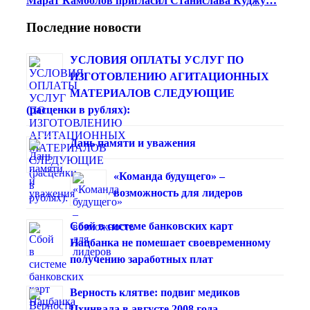
Марат Камболов пригласил Станислава Куджу…
Последние новости
УСЛОВИЯ ОПЛАТЫ УСЛУГ ПО
ИЗГОТОВЛЕНИЮ АГИТАЦИОННЫХ
МАТЕРИАЛОВ СЛЕДУЮЩИЕ
(расценки в рублях):
Дань памяти и уважения
«Команда будущего» –
возможность для лидеров
Сбой в системе банковских карт
Нацбанка не помешает своевременному
получению заработных плат
Верность клятве: подвиг медиков
Цхинвала в августе 2008 года