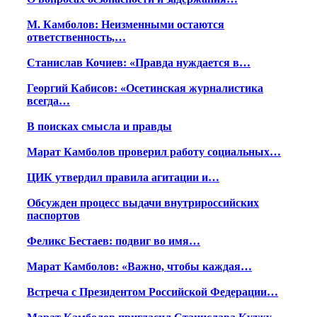
М. Камболов: Неизменными остаются
ответственность,…
Станислав Кочиев: «Правда нуждается в…
Георгий Кабисов: «Осетинская журналистика
всегда…
В поисках смысла и правды
Марат Камболов проверил работу социальных…
ЦИК утвердил правила агитации и…
Обсужден процесс выдачи внутрироссийских
паспортов
Феликс Бестаев: подвиг во имя…
Марат Камболов: «Важно, чтобы каждая…
Встреча с Президентом Российской Федерации…