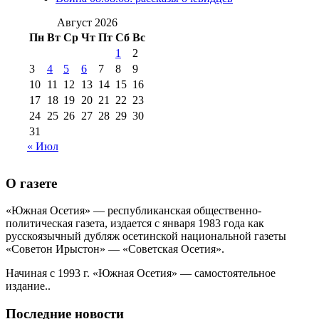
№99 4 августа
2017 г
(9)
№99 4 августа 2015 г
(6)
2016 г
(12)
№99 16
Август 2026
№99 8 июля 2014 г
(9)
Пн
Вт
Ср
Чт
Пт
Сб
Вс
№99+100 10
августа 2012 г
(11)
1
2
августа 2013 г
(12)
3
4
5
6
7
8
9
10
11
12
13
14
15
16
17
18
19
20
21
22
23
24
25
26
27
28
29
30
31
« Июл
О газете
«Южная Осетия» — республиканская общественно-
политическая газета, издается с января 1983 года как
русскоязычный дубляж осетинской национальной газеты
«Советон Ирыстон» — «Советская Осетия».
Начиная с 1993 г. «Южная Осетия» — самостоятельное
издание..
Последние новости