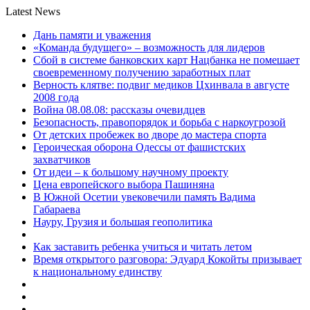
Latest News
Дань памяти и уважения
«Команда будущего» – возможность для лидеров
Сбой в системе банковских карт Нацбанка не помешает
своевременному получению заработных плат
Верность клятве: подвиг медиков Цхинвала в августе
2008 года
Война 08.08.08: рассказы очевидцев
Безопасность, правопорядок и борьба с наркоугрозой
От детских пробежек во дворе до мастера спорта
Героическая оборона Одессы от фашистских
захватчиков
От идеи – к большому научному проекту
Цена европейского выбора Пашиняна
В Южной Осетии увековечили память Вадима
Габараева
Науру, Грузия и большая геополитика
Как заставить ребенка учиться и читать летом
Время открытого разговора: Эдуард Кокойты призывает
к национальному единству