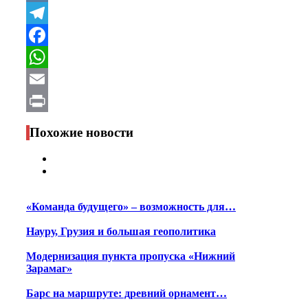
VK
Telegram
Facebook
WhatsApp
Email
Print
Похожие новости
«Команда будущего» – возможность для…
Науру, Грузия и большая геополитика
Модернизация пункта пропуска «Нижний
Зарамаг»
Барс на маршруте: древний орнамент…