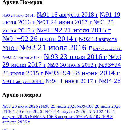
Архив Номеров
№91 16 августа 2018 г
№91 19
№90 24 июня 2014 г
июля 2016 г
№91 24 июня 2017 г
№91 25
№91+92 21 июля 2015 г
июля 2013 г
№91+92 26 июня 2014 г
№92 18 августа
№92 21 июля 2016 г
2018 г
№92 27 июля 2013 г
№93 23 июля 2016 г
№93
№92 27 июня 2017 г
29 июня 2017 г
№93+94
№93 30 июля 2013 г
№93+94 28 июня 2014 г
23 июля 2015 г
№94 26
№94 1 июля 2017 г
№94 1 августа 2013 г
июля 2016 г
№95 4 июля 2017 г
№95 1 июля 2014 г
Архив номеров
№95 7 августа 2012 г
№95 25 июля 2015 г
№95 28 июля 2016 г
№95+96 3 августа
№97 23 июля 2026 г
№98 25 июля 2026
№99-100 28 июля 2026
г
№101 30 июля 2026 г
№104 4 августа 2026 г
№№102-103 1
№96 9 августа
2013 г
№96 6 июля 2017 г
августа 2026 г
№№105-106 6 августа 2026 г
№№107-108 8
2012 г
№96+97 3 июля 2014 г
августа 2026 г
№96 28 июля 2015 г
ПОСМОТРЕТЬ ВСЕ
Go Up