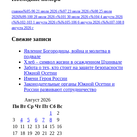
№96 9 августа 2012
июля 2017 г
(11)
г
(13)
№96+97 3
№96 28 июля 2015 г
(9)
главное
№95-96 21 июля 2026 г
№97 23 июля 2026 г
№98 25 июля
2026
№99-100 28 июля 2026 г
№101 30 июля 2026 г
№104 4 августа 2026
№96+97 30 июля
июля 2014 г
(10)
г
№№102-103 1 августа 2026 г
№№105-106 6 августа 2026 г
№№107-108 8
2016 г
(13)
№97 8
августа 2026 г
№97 6 августа 2013 г
(6)
№97 11 августа
июля 2017 г
(13)
Свежие записи
2012 г
(15)
№97 30 июля 2015 г
Явление Богородицы, война и молитва в
(15)
подвале
№98 1 августа 2015 г
(10)
№98 2
Хлеб – символ жизни в осажденном Цхинвале
августа 2016 г
(10)
№98 5 июля 2014 г
(10)
Забота о тех, кто стоит на защите безопасности
№98 14
Южной Осетии
№98 8 августа 2013 г
(9)
Имени Героя России
августа 2012 г
(14)
Законодательные органы Южной Осетии и
№98+99 11 июля
России развивают сотрудничество
№99 4 августа
2017 г
(9)
№99 4 августа 2015 г
(6)
2016 г
(12)
№99 16
Август 2026
№99 8 июля 2014 г
(9)
Пн
Вт
Ср
Чт
Пт
Сб
Вс
№99+100 10
августа 2012 г
(11)
1
2
августа 2013 г
(12)
3
4
5
6
7
8
9
10
11
12
13
14
15
16
17
18
19
20
21
22
23