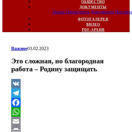
ОБЩЕСТВО
ДОКУМЕНТЫ
Указы Президента
Документы
Постано
ФОТОГАЛЕРЕЯ
ВИДЕО
PDF-АРХИВ
Важное
03.02.2023
Это сложная, но благородная
работа – Родину защищать
VK
Telegram
Facebook
WhatsApp
Email