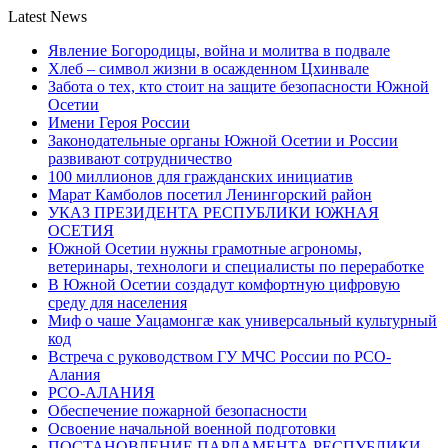
Latest News
Явление Богородицы, война и молитва в подвале
Хлеб – символ жизни в осажденном Цхинвале
Забота о тех, кто стоит на защите безопасности Южной
Осетии
Имени Героя России
Законодательные органы Южной Осетии и России
развивают сотрудничество
100 миллионов для гражданских инициатив
Марат Камболов посетил Ленингорский район
УКАЗ ПРЕЗИДЕНТА РЕСПУБЛИКИ ЮЖНАЯ
ОСЕТИЯ
Южной Осетии нужны грамотные агрономы,
ветеринары, технологи и специалисты по переработке
В Южной Осетии создадут комфортную цифровую
среду для населения
Миф о чаше Уацамонгæ как универсальный культурный
код
Встреча с руководством ГУ МЧС России по РСО-
Алания
РСО-АЛАНИЯ
Обеспечение пожарной безопасности
Освоение начальной военной подготовки
ПОСТАНОВЛЕНИЕ ПАРЛАМЕНТА РЕСПУБЛИКИ