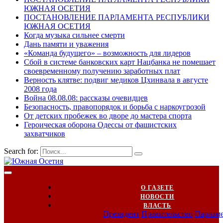
ЮЖНАЯ ОСЕТИЯ
ПОСТАНОВЛЕНИЕ ПАРЛАМЕНТА РЕСПУБЛИКИ
ЮЖНАЯ ОСЕТИЯ
Когда музыка сильнее смерти
Дань памяти и уважения
«Команда будущего» – возможность для лидеров
Сбой в системе банковских карт Нацбанка не помешает
своевременному получению заработных плат
Верность клятве: подвиг медиков Цхинвала в августе
2008 года
Война 08.08.08: рассказы очевидцев
Безопасность, правопорядок и борьба с наркоугрозой
От детских пробежек во дворе до мастера спорта
Героическая оборона Одессы от фашистских
захватчиков
Search for:
О ГАЗЕТЕ
НОВОСТИ
ВЛАСТЬ
Президент
Правительство
Парлам