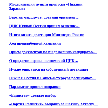
Модернизация пункта пропуска «Нижний
Зарамаг»
Барс на маршруте: древний орнамент…
ЦИК Южной Осетии принял решение…
Итоги визита делегации Минэнерго России
Ход предвыборной кампании
Приём документов по выдвижению кандидатов…
О продлении срока полномочий ЦИК…
Нужно опираться на собственный потенциал
Южная Осетия и Санкт-Петербург расширяют…
Парламент принял поправки
«Единство» сделало выбор
«Партия Развития» выдвинула Фатиму Хугаеву…