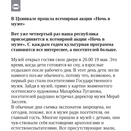
Email
Print
В Цхинвале прошла всемирная акция «Ночь в
музее»
Вот уже четвертый раз наша республика
присоединяется к всемирной акции «Ночь в
музее». С каждым годом культурная программа
становится все интереснее, а посетителей больше.
Музей открыл гостям свои двери в 20.00 19 мая. Это
время, когда дети готовятся ко сну, а взрослые
отдыхают после рабочего дня. В этот день дети легли
намного поз-же обычного, потому что, возможно, в
первый раз стали посетителями Государственного
музея. Зайдя в музей, прямо у картин знаменитого
осетинского художника Махарбека Туганова,
посетителей радушно встречал директор музея Мераб
Зассеев.
В обычные дни съемка экспонатов запрещена, но
сегодня, похоже, все в музее ради посетителя, он
главный гость. Многие пришли в музей с детьми, они
чув-ствовали себя настоящими археологами и
естествоиспытателями. Все присутствующие знали,