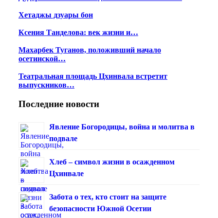
Хетаджы дзуары бон
Ксения Танделова: век жизни и…
Махарбек Туганов, положивший начало
осетинской…
Театральная площадь Цхинвала встретит
выпускников…
Последние новости
Явление Богородицы, война и молитва в
подвале
Хлеб – символ жизни в осажденном
Цхинвале
Забота о тех, кто стоит на защите
безопасности Южной Осетии