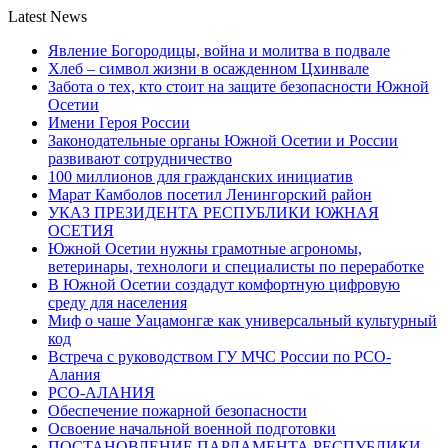
Latest News
Явление Богородицы, война и молитва в подвале
Хлеб – символ жизни в осажденном Цхинвале
Забота о тех, кто стоит на защите безопасности Южной
Осетии
Имени Героя России
Законодательные органы Южной Осетии и России
развивают сотрудничество
100 миллионов для гражданских инициатив
Марат Камболов посетил Ленингорский район
УКАЗ ПРЕЗИДЕНТА РЕСПУБЛИКИ ЮЖНАЯ
ОСЕТИЯ
Южной Осетии нужны грамотные агрономы,
ветеринары, технологи и специалисты по переработке
В Южной Осетии создадут комфортную цифровую
среду для населения
Миф о чаше Уацамонгæ как универсальный культурный
код
Встреча с руководством ГУ МЧС России по РСО-
Алания
РСО-АЛАНИЯ
Обеспечение пожарной безопасности
Освоение начальной военной подготовки
ПОСТАНОВЛЕНИЕ ПАРЛАМЕНТА РЕСПУБЛИКИ