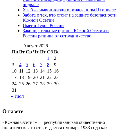
(15)
подвале
№98 1 августа 2015 г
(10)
№98 2
Хлеб – символ жизни в осажденном Цхинвале
августа 2016 г
(10)
№98 5 июля 2014 г
(10)
Забота о тех, кто стоит на защите безопасности
№98 14
Южной Осетии
№98 8 августа 2013 г
(9)
Имени Героя России
августа 2012 г
(14)
Законодательные органы Южной Осетии и
№98+99 11 июля
России развивают сотрудничество
№99 4 августа
2017 г
(9)
№99 4 августа 2015 г
(6)
2016 г
(12)
№99 16
Август 2026
№99 8 июля 2014 г
(9)
Пн
Вт
Ср
Чт
Пт
Сб
Вс
№99+100 10
августа 2012 г
(11)
1
2
августа 2013 г
(12)
3
4
5
6
7
8
9
10
11
12
13
14
15
16
17
18
19
20
21
22
23
24
25
26
27
28
29
30
31
« Июл
О газете
«Южная Осетия» — республиканская общественно-
политическая газета, издается с января 1983 года как