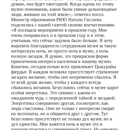
думаю, она будет ежегодной. Когда идешь по этому
музею понимаешь, какие были умные дальновидные
люди, жившие на этой земле»,- отметил посол.
Министр образования РЮО Натали Гассиева
поделилась с нашей газетой своими впечатлениями.
«Я посещала мероприятие в прошлом году. Мне
очень понравилось и в прошлом году и в этом,
учитывая, что сейчас задумок было больше. Я хочу
выразить благодарность сотрудникам музея за такую
интересную ночь, не просто ночь в музее, а ночь
полную загадок. Я думаю, это прекрасная форма
привлечения интереса населения к нашему музею.
Конечно, сегодня ночью всех привлекает Цыкурайы
фæрдыг. В каждом человеке присутствует стремление
загадать желание, чтобы оно непременно сбылось. Я
от всей души желаю, чтобы у каждого всегда
сбывались желания. Безусловно, сейчас в музее царит
особая энергетика. Это связано с каким-то
ожиданием чуда, с определенной тайной и загадкой.
Энергетика совершенно другая, посмотрите, как
люди счастливы. Они не только с интересом сморят
на экспонаты, но и общаются друг с другом. Тут
безусловно присутствует не только дух музея, но и
дух единства. Мне кажется ночь в музее это и
хорошая практика и современный тренд. Но неважно