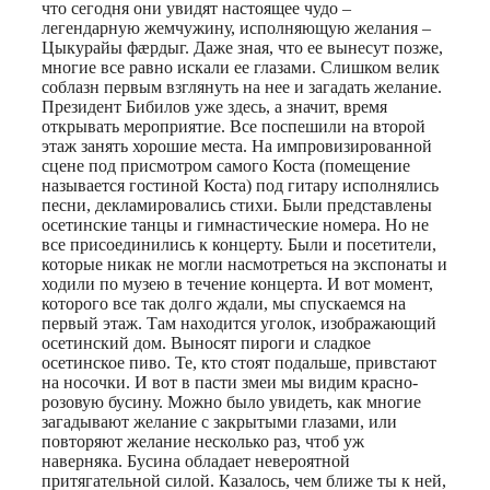
что сегодня они увидят настоящее чудо –
легендарную жемчужину, исполняющую желания –
Цыкурайы фæрдыг. Даже зная, что ее вынесут позже,
многие все равно искали ее глазами. Слишком велик
соблазн первым взглянуть на нее и загадать желание.
Президент Бибилов уже здесь, а значит, время
открывать мероприятие. Все поспешили на второй
этаж занять хорошие места. На импровизированной
сцене под присмотром самого Коста (помещение
называется гостиной Коста) под гитару исполнялись
песни, декламировались стихи. Были представлены
осетинские танцы и гимнастические номера. Но не
все присоединились к концерту. Были и посетители,
которые никак не могли насмотреться на экспонаты и
ходили по музею в течение концерта. И вот момент,
которого все так долго ждали, мы спускаемся на
первый этаж. Там находится уголок, изображающий
осетинский дом. Выносят пироги и сладкое
осетинское пиво. Те, кто стоят подальше, привстают
на носочки. И вот в пасти змеи мы видим красно-
розовую бусину. Можно было увидеть, как многие
загадывают желание с закрытыми глазами, или
повторяют желание несколько раз, чтоб уж
наверняка. Бусина обладает невероятной
притягательной силой. Казалось, чем ближе ты к ней,