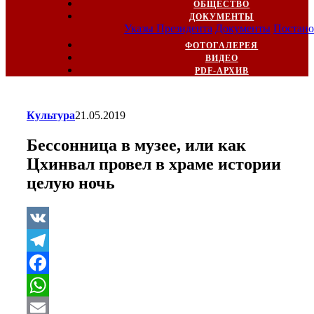
ОБЩЕСТВО
ДОКУМЕНТЫ
Указы Президента
Документы
Постано
ФОТОГАЛЕРЕЯ
ВИДЕО
PDF-АРХИВ
Культура
21.05.2019
Бессонница в музее, или как
Цхинвал провел в храме истории
целую ночь
VK
Telegram
Facebook
WhatsApp