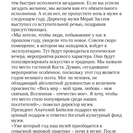
тем быстрее исполнится загаданное. Если вы успели
загадать желание, мы желаем вам его обязательного
исполнения. А если нет, не пропустите ночь в музее в
следующем году. Директор музея Мераб Зассеев
выступил со вступительной речью, поздравив
присутствующих.
«Мы хотели, чтобы люди, побывавшие у нас в
прошлом году, увидели что-то новое. Совсем скоро
помещение, в котором мы находимся, войдет в
эксплуатацию. Тут будут проводиться поэтические
вечера, мероприятия разного характера. Они будут
популяризировать искусство и традиции. Мы назвали
это место гостиной Коста. Думаю, сегодняшнее
мероприятие особенное, поскольку этот год является
годом великого поэта. Мог ли человек, не
обладающий абсолютной духовностью и величием
произнести: «Весь мир – мой храм, любовь – моя
святыня, Вселенная – отечество мое». Я хочу, чтобы
это место стало популярным среди наших
посетителей»,- пожелал директор музея.
Президент Анатолий Бибилов подарил музею
ценный подарок и отметил богатый культурный фонд
музея.
«Уже который год наш музей приобщается к
серьезной мировой практике – ночи в музее. После