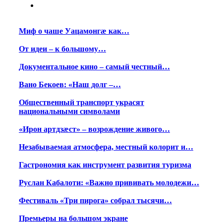
Миф о чаше Уацамонгæ как…
От идеи – к большому…
Документальное кино – самый честный…
Вано Бекоев: «Наш долг –…
Общественный транспорт украсят
национальными символами
«Ирон артдзæст» – возрождение живого…
Незабываемая атмосфера, местный колорит и…
Гастрономия как инструмент развития туризма
Руслан Кабалоти: «Важно прививать молодежи…
Фестиваль «Три пирога» собрал тысячи…
Премьеры на большом экране