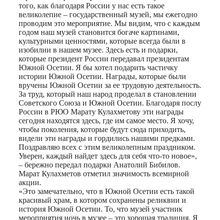
того, как благодаря России у нас есть такое
великолепие – государственный музей, мы ежегодно
проводим это мероприятие. Мы видим, что с каждым
годом наш музей становится богаче картинами,
культурными ценностями, которые всегда были в
изобилии в нашем музее. Здесь есть и подарки,
которые президент России передавал президентам
Южной Осетии. Я бы хотел подарить частичку
истории Южной Осетии. Награды, которые были
вручены Южной Осетии за ее трудовую деятельность.
За труд, который наш народ проделал в становлении
Советского Союза и Южной Осетии. Благодаря послу
России в РЮО Марату Кулахметову эти награды
сегодня находятся здесь, где им самое место. Я хочу,
чтобы поколения, которые будут сюда приходить,
видели эти награды и гордились нашими предками.
Поздравляю всех с этим великолепным праздником.
Уверен, каждый найдет здесь для себя что-то новое»,
– бережно передал подарки Анатолий Бибилов.
Марат Кулахметов отметил значимость всемирной
акции.
«Это замечательно, что в Южной Осетии есть такой
красивый храм, в котором сохранены реликвии и
история Южной Осетии. То, что музей участник
мероприятия ночь в музее – это хорошая традиция. Я