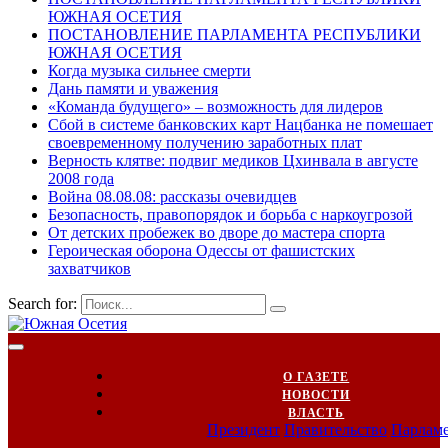
ЮЖНАЯ ОСЕТИЯ
ПОСТАНОВЛЕНИЕ ПАРЛАМЕНТА РЕСПУБЛИКИ
ЮЖНАЯ ОСЕТИЯ
Когда музыка сильнее смерти
Дань памяти и уважения
«Команда будущего» – возможность для лидеров
Сбой в системе банковских карт Нацбанка не помешает
своевременному получению заработных плат
Верность клятве: подвиг медиков Цхинвала в августе
2008 года
Война 08.08.08: рассказы очевидцев
Безопасность, правопорядок и борьба с наркоугрозой
От детских пробежек во дворе до мастера спорта
Героическая оборона Одессы от фашистских
захватчиков
Search for:
О ГАЗЕТЕ
НОВОСТИ
ВЛАСТЬ
Президент
Правительство
Парлам