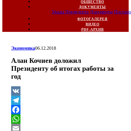
ОБЩЕСТВО
ДОКУМЕНТЫ
Указы Президента
Документы
Постано
ФОТОГАЛЕРЕЯ
ВИДЕО
PDF-АРХИВ
Экономика
06.12.2018
Алан Кочиев доложил
Президенту об итогах работы за
год
VK
Telegram
Facebook
WhatsApp