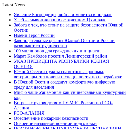
Latest News
Явление Богородицы, война и молитва в подвале
Хлеб – символ жизни в осажденном Цхинвале
Забота о тех, кто стоит на защите безопасности Южной
Осетии
Имени Героя России
Законодательные органы Южной Осетии и России
развивают сотрудничество
100 миллионов для гражданских инициатив
Марат Камболов посетил Ленингорский район
УКАЗ ПРЕЗИДЕНТА РЕСПУБЛИКИ ЮЖНАЯ
ОСЕТИЯ
Южной Осетии нужны грамотные агрономы,
ветеринары, технологи и специалисты по переработке
В Южной Осетии создадут комфортную цифровую
среду для населения
Миф о чаше Уацамонгæ как универсальный культурный
код
Встреча с руководством ГУ МЧС России по РСО-
Алания
РСО-АЛАНИЯ
Обеспечение пожарной безопасности
Освоение начальной военной подготовки
ПОСТАНОВЛЕНИЕ ПАРЛАМЕНТА РЕСПУБЛИКИ