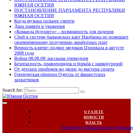
ЮЖНАЯ ОСЕТИЯ
ПОСТАНОВЛЕНИЕ ПАРЛАМЕНТА РЕСПУБЛИКИ
ЮЖНАЯ ОСЕТИЯ
Когда музыка сильнее смерти
Дань памяти и уважения
«Команда будущего» – возможность для лидеров
Сбой в системе банковских карт Нацбанка не помешает
своевременному получению заработных плат
Верность клятве: подвиг медиков Цхинвала в августе
2008 года
Война 08.08.08: рассказы очевидцев
Безопасность, правопорядок и борьба с наркоугрозой
От детских пробежек во дворе до мастера спорта
Героическая оборона Одессы от фашистских
захватчиков
Search for:
О ГАЗЕТЕ
НОВОСТИ
ВЛАСТЬ
Президент
Правительство
Парлам