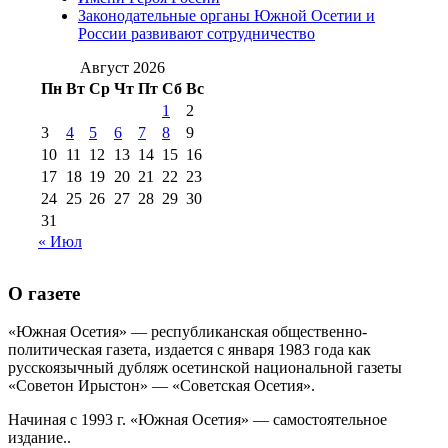
августа 2012 г
(14)
Законодательные органы Южной Осетии и
№98+99 11 июля
России развивают сотрудничество
№99 4 августа
2017 г
(9)
№99 4 августа 2015 г
(6)
2016 г
(12)
№99 16
Август 2026
№99 8 июля 2014 г
(9)
Пн
Вт
Ср
Чт
Пт
Сб
Вс
№99+100 10
августа 2012 г
(11)
1
2
августа 2013 г
(12)
3
4
5
6
7
8
9
10
11
12
13
14
15
16
17
18
19
20
21
22
23
24
25
26
27
28
29
30
31
« Июл
О газете
«Южная Осетия» — республиканская общественно-
политическая газета, издается с января 1983 года как
русскоязычный дубляж осетинской национальной газеты
«Советон Ирыстон» — «Советская Осетия».
Начиная с 1993 г. «Южная Осетия» — самостоятельное
издание..