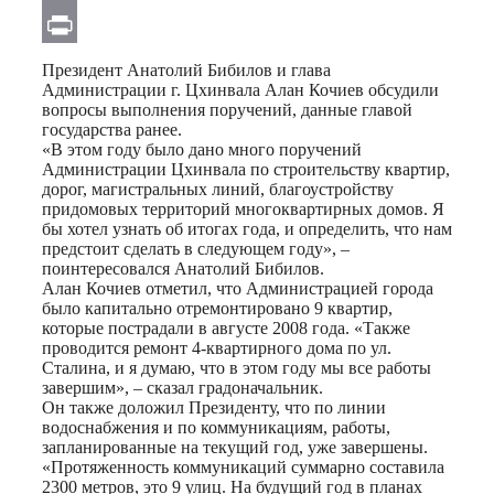
Email
Print
Президент Анатолий Бибилов и глава
Администрации г. Цхинвала Алан Кочиев обсудили
вопросы выполнения поручений, данные главой
государства ранее.
«В этом году было дано много поручений
Администрации Цхинвала по строительству квартир,
дорог, магистральных линий, благоустройству
придомовых территорий многоквартирных домов. Я
бы хотел узнать об итогах года, и определить, что нам
предстоит сделать в следующем году», –
поинтересовался Анатолий Бибилов.
Алан Кочиев отметил, что Администрацией города
было капитально отремонтировано 9 квартир,
которые пострадали в августе 2008 года. «Также
проводится ремонт 4-квартирного дома по ул.
Сталина, и я думаю, что в этом году мы все работы
завершим», – сказал градоначальник.
Он также доложил Президенту, что по линии
водоснабжения и по коммуникациям, работы,
запланированные на текущий год, уже завершены.
«Протяженность коммуникаций суммарно составила
2300 метров, это 9 улиц. На будущий год в планах