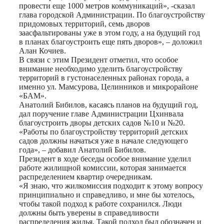
провести еще 1000 метров коммуникаций», -сказал
глава городской Администрации. По благоустройству
придомовых территорий, семь дворов
заасфальтированы уже в этом году, а на будущий год
в планах благоустроить еще пять дворов», – доложил
Алан Кочиев.
В связи с этим Президент отметил, что особое
внимание необходимо уделить благоустройству
территорий в густонаселенных районах города, а
именно ул. Мамсурова, Целинников и микрорайоне
«БАМ».
Анатолий Бибилов, касаясь планов на будущий год,
дал поручение главе Администрации Цхинвала
благоустроить дворы детских садов №10 и №20.
«Работы по благоустройству территорий детских
садов должны начаться уже в начале следующего
года», – добавил Анатолий Бибилов.
Президент в ходе беседы особое внимание уделил
работе жилищной комиссии, которая занимается
распределением квартир очередникам.
«Я знаю, что жилкомиссия подходит к этому вопросу
принципиально и справедливо, и мне бы хотелось,
чтобы такой подход к работе сохранился. Люди
должны быть уверены в справедливости
распределения жилья. Такой подход был обозначен и