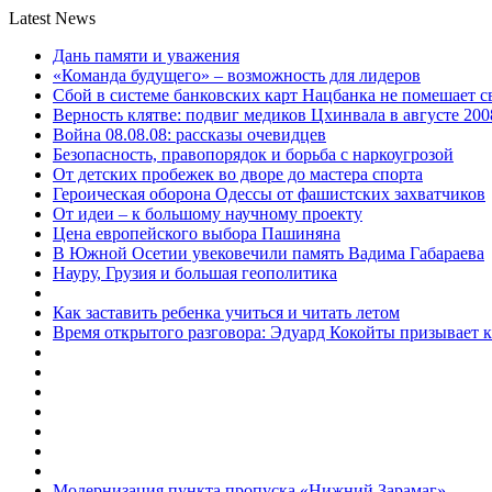
Latest News
Дань памяти и уважения
«Команда будущего» – возможность для лидеров
Сбой в системе банковских карт Нацбанка не помешает 
Верность клятве: подвиг медиков Цхинвала в августе 200
Война 08.08.08: рассказы очевидцев
Безопасность, правопорядок и борьба с наркоугрозой
От детских пробежек во дворе до мастера спорта
Героическая оборона Одессы от фашистских захватчиков
От идеи – к большому научному проекту
Цена европейского выбора Пашиняна
В Южной Осетии увековечили память Вадима Габараева
Науру, Грузия и большая геополитика
Как заставить ребенка учиться и читать летом
Время открытого разговора: Эдуард Кокойты призывает 
Модернизация пункта пропуска «Нижний Зарамаг»