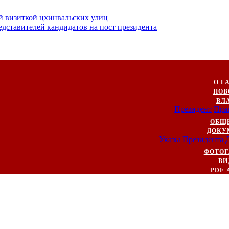
й визиткой цхинвальских улиц
ставителей кандидатов на пост президента
О Г
НОВ
ВЛ
Президент
Пра
ОБЩ
ДОКУ
Указы Президента
ФОТОГ
ВИ
PDF-