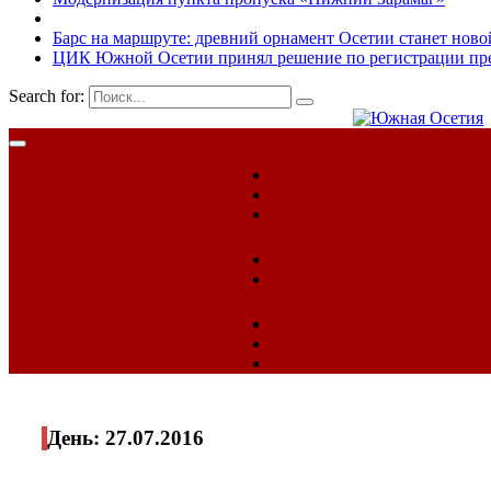
Барс на маршруте: древний орнамент Осетии станет ново
ЦИК Южной Осетии принял решение по регистрации пред
Search for:
День:
27.07.2016