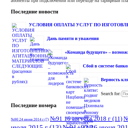
абоненты при подключении или переходе на тарифный пл
Последние новости
УСЛОВИЯ ОПЛАТЫ УСЛУГ ПО ИЗГОТОВЛЕ
Дань памяти и уважения
«Команда будущего» – возмож
Сбой в системе банк
Верность кля
Search for:
Последние номера
№91 16 августа 2018 г
(11)
№
№90 24 июня 2014 г
(7)
июля 2015 г
(13)
№91+92 26 июня 201