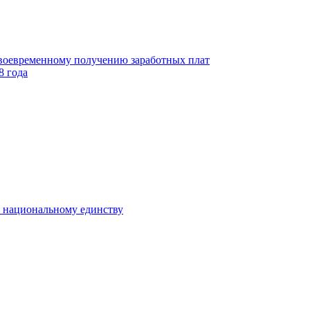
своевременному получению заработных плат
8 года
к национальному единству