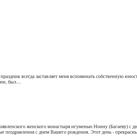
раздник всегда заставляет меня вспоминать собственную юност
изни, был…
явленского женского монастыря игуменью Нонну (Багаеву) с дне
е поздравления с днем Вашего рождения. Этот день - прекрас