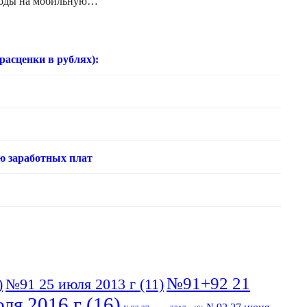
сходы на мобильную…
нки в рублях):
ю заработных плат
№91+92 21
)
№91 25 июля 2013 г
(11)
ля 2016 г
(16)