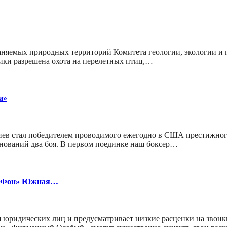
аняемых природных территорий Комитета геологии, экологии и 
ики разрешена охота на перелетных птиц,…
и»
иев стал победителем проводимого ежегодно в США престижного
внований два боя. В первом поединке наш боксер…
гаФон» Южная…
 юридических лиц и предусматривает низкие расценки на звон