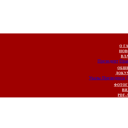
О Г
НОВ
ВЛ
Президент
Пра
ОБЩ
ДОКУ
Указы Президента
ФОТОГ
ВИ
PDF-