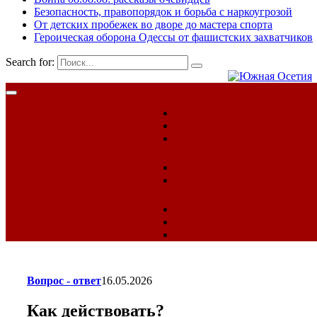
Безопасность, правопорядок и борьба с наркоугрозой
От детских пробежек во дворе до мастера спорта
Героическая оборона Одессы от фашистских захватчиков
Search for:
Вопрос - ответ
16.05.2026
Как действовать?