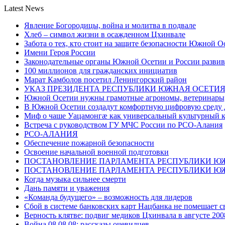
Latest News
Явление Богородицы, война и молитва в подвале
Хлеб – символ жизни в осажденном Цхинвале
Забота о тех, кто стоит на защите безопасности Южной О
Имени Героя России
Законодательные органы Южной Осетии и России развив
100 миллионов для гражданских инициатив
Марат Камболов посетил Ленингорский район
УКАЗ ПРЕЗИДЕНТА РЕСПУБЛИКИ ЮЖНАЯ ОСЕТИ
Южной Осетии нужны грамотные агрономы, ветеринары, 
В Южной Осетии создадут комфортную цифровую среду 
Миф о чаше Уацамонгæ как универсальный культурный 
Встреча с руководством ГУ МЧС России по РСО-Алания
РСО-АЛАНИЯ
Обеспечение пожарной безопасности
Освоение начальной военной подготовки
ПОСТАНОВЛЕНИЕ ПАРЛАМЕНТА РЕСПУБЛИКИ Ю
ПОСТАНОВЛЕНИЕ ПАРЛАМЕНТА РЕСПУБЛИКИ Ю
Когда музыка сильнее смерти
Дань памяти и уважения
«Команда будущего» – возможность для лидеров
Сбой в системе банковских карт Нацбанка не помешает 
Верность клятве: подвиг медиков Цхинвала в августе 200
Война 08.08.08: рассказы очевидцев