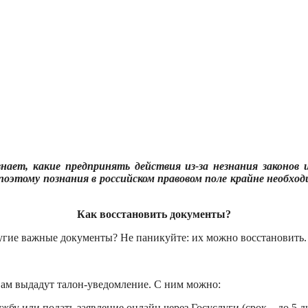
знает, какие предпринять действия из-за незнания законов
тому познания в российском правовом поле крайне необхо
Как восстановить документы?
ругие важные документы? Не паникуйте: их можно восстановить.
Вам выдадут талон-уведомление. С ним можно:
у или подать заявление онлайн через Госуслуги (срок – до 5 д