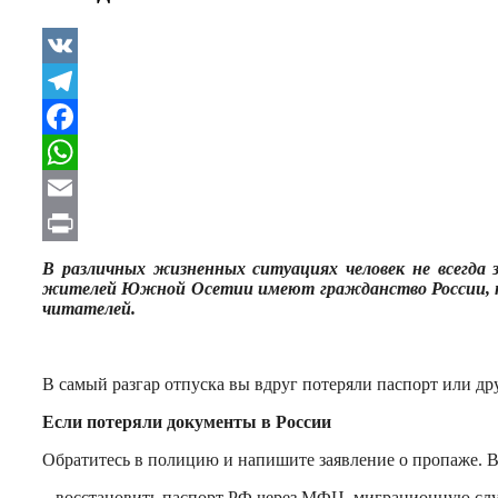
VK
Telegram
Facebook
WhatsApp
Email
Print
В различных жизненных ситуациях человек не всегда 
жителей Южной Осетии имеют гражданство России, поэ
читателей.
В самый разгар отпуска вы вдруг потеряли паспорт или д
Если потеряли документы в России
Обратитесь в полицию и напишите заявление о пропаже. 
– восстановить паспорт РФ через МФЦ, миграционную служб