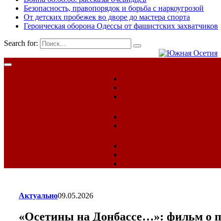
Безопасность, правопорядок и борьба с наркоугрозой
От детских пробежек во дворе до мастера спорта
Героическая оборона Одессы от фашистских захватчиков
Search for:
Актуально
09.05.2026
«Осетины на Донбассе…»: фильм о п