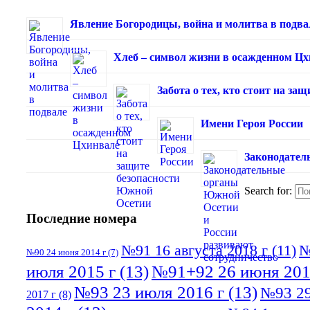
Явление Богородицы, война и молитва в подва
Хлеб – символ жизни в осажденном Ц
Забота о тех, кто стоит на з
Имени Героя России
Законодател
Search for:
Последние номера
№91 16 августа 2018 г
(11)
№
№90 24 июня 2014 г
(7)
июля 2015 г
(13)
№91+92 26 июня 201
№93 23 июля 2016 г
(13)
№93 29
2017 г
(8)