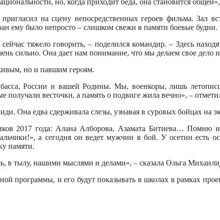
иональности, но, когда приходит беда, она становится общей», 
пригласил на сцену непосредственных героев фильма. Зал вс
ран ему было непросто – слишком свежи в памяти боевые будни.
ейчас тяжело говорить, – поделился командир. – Здесь находя
ень сильно. Она дает нам понимание, что мы делаем свое дело н
живым, но и павшим героям.
басса, России и вашей Родины. Мы, военкоры, лишь летопис
ые получали весточки, а память о подвиге жила вечно», – отмет
ди. Она едва сдерживала слезы, узнавая в суровых бойцах на э
иков 2017 года: Алана Алборова, Азамата Битиева… Помню и
альчики!», а сегодня он ведет мужчин в бой. У осетин есть 
ку памяти.
сь, в тылу, нашими мыслями и делами», – сказала Ольга Михаили
ьной программы, и его будут показывать в школах в рамках прое