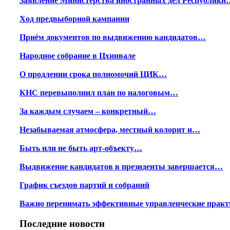
Заявление Министерства иностранных дел Республики
Ход предвыборной кампании
Приём документов по выдвижению кандидатов…
Народное собрание в Цхинвале
О продлении срока полномочий ЦИК…
КНС перевыполнил план по налоговым…
За каждым случаем – конкретный…
Незабываемая атмосфера, местный колорит и…
Быть или не быть арт-объекту…
Выдвижение кандидатов в президенты завершается…
График съездов партий и собраний
Важно перенимать эффективные управленческие практ
Последние новости