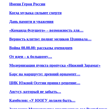
Имени Героя России
Когда музыка сильнее смерти
Дань памяти и уважения
«Команда будущего» – возможность для…
Верность клятве: подвиг медиков Цхинвала…
Война 08.08.08: рассказы очевидцев
От идеи – к большому…
Модернизация пункта пропуска «Нижний Зарамаг»
Барс на маршруте: древний орнамент…
ЦИК Южной Осетии принял решение…
Август, который не забыть…
Камболов: «У ЮОГУ должен быть…