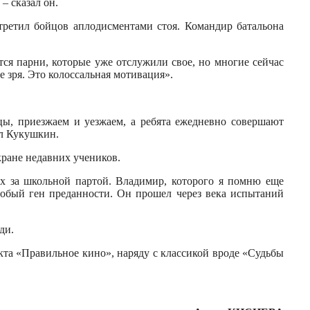
– сказал он.
третил бойцов аплодисментами стоя. Командир батальона
тся парни, которые уже отслужили свое, но многие сейчас
е зря. Это колоссальная мотивация».
цы, приезжаем и уезжаем, а ребята ежедневно совершают
ил Кукушкин.
кране недавних учеников.
х за школьной партой. Владимир, которого я помню еще
особый ген преданности. Он прошел через века испытаний
ди.
кта «Правильное кино», наряду с классикой вроде «Судьбы