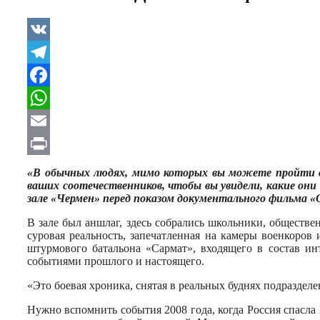
VK
Telegram
Facebook
WhatsApp
Email
Print
«В обычных людях, мимо которых вы можете пройти в 
ваших соотечественников, чтобы вы увидели, какие они
зале «Чермен» перед показом документального фильма 
В зале был аншлаг, здесь собрались школьники, обществе
суровая реальность, запечатленная на камеры военкоро
штурмового батальона «Сармат», входящего в состав и
событиями прошлого и настоящего.
«Это боевая хроника, снятая в реальных буднях подразде
Нужно вспомнить события 2008 года, когда Россия спасла