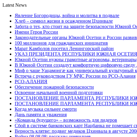
Latest News
Явление Богородицы, война и молитва в подвале
Хлеб – символ жизни в осажденном Цхинвале
Забота о тех, кто стоит на защите безопасности Южной О
Имени Героя России
Законодательные органы Южной Осетии и России развив
100 миллионов для гражданских инициатив
Марат Камболов посетил Ленингорский район
УКАЗ ПРЕЗИДЕНТА РЕСПУБЛИКИ ЮЖНАЯ ОСЕТИ
Южной Осетии нужны грамотные агрономы, ветеринары, 
В Южной Осетии создадут комфортную цифровую среду 
Миф о чаше Уацамонгæ как универсальный культурный 
Встреча с руководством ГУ МЧС России по РСО-Алания
РСО-АЛАНИЯ
Обеспечение пожарной безопасности
Освоение начальной военной подготовки
ПОСТАНОВЛЕНИЕ ПАРЛАМЕНТА РЕСПУБЛИКИ Ю
ПОСТАНОВЛЕНИЕ ПАРЛАМЕНТА РЕСПУБЛИКИ Ю
Когда музыка сильнее смерти
Дань памяти и уважения
«Команда будущего» – возможность для лидеров
Сбой в системе банковских карт Нацбанка не помешает 
Верность клятве: подвиг медиков Цхинвала в августе 200
Война 08.08.08: рассказы очевидцев