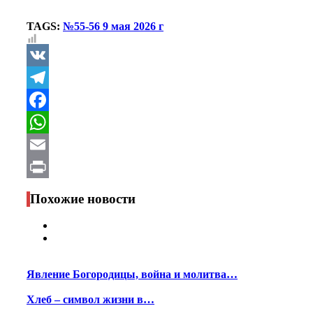
TAGS:
№55-56 9 мая 2026 г
VK
Telegram
Facebook
WhatsApp
Email
Print
Похожие новости
Явление Богородицы, война и молитва…
Хлеб – символ жизни в…