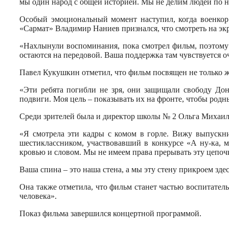
мы один народ с общей историей. Мы не делим людей по нац
Особый эмоциональный момент наступил, когда военкор 
«Сармат» Владимир Наниев признался, что смотреть на эк
«Нахлынули воспоминания, пока смотрел фильм, поэтому с
остаются на передовой. Ваша поддержка там чувствуется оч
Павел Кукушкин отметил, что фильм посвящен не только 
«Эти ребята погибли не зря, они защищали свободу Дон
подвиги. Моя цель – показывать их на фронте, чтобы родн
Среди зрителей была и директор школы № 2 Ольга Михаили
«Я смотрела эти кадры с комом в горле. Вижу выпускн
шестиклассником, участвовавший в конкурсе «А ну-ка, м
кровью и словом. Мы не имеем права прерывать эту цепоч
Ваша спина – это наша стена, а мы эту стену прикроем зде
Она также отметила, что фильм станет частью воспитател
человека».
Показ фильма завершился концертной программой.