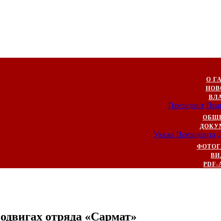
О Г
НОВ
ВЛ
Президент
Пра
ОБЩ
ДОКУ
Указы Президента
ФОТОГ
ВИ
PDF-
одвигах отряда «Сармат»