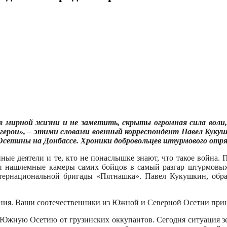
мирной жизни и не заметить, скрыты огромная сила воли,
 герои», – этими словами военный корреспондент Павел Кук
«Осетины на Донбассе. Хроники добровольцев штурмового отр
нные деятели и те, кто не понаслышке знают, что такое война. 
в и нашлемные камеры самих бойцов в самый разгар штурмовых
нтернациональной бригады «Пятнашка». Павел Кукушкин, обра
ления. Ваши соотечественники из Южной и Северной Осетии приш
 Южную Осетию от грузинских оккупантов. Сегодня ситуация зерк