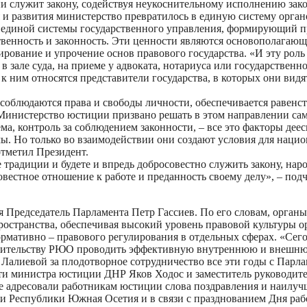
ии служит закону, содействуя неукоснительному исполнению за
я и развития министерство превратилось в единую систему орг
 единой системы государственного управления, формирующий пр
енность и законность. Эти ценности являются основополагающим
ование и упрочение основ правового государства. «И эту роль н
 в зале суда, на приеме у адвоката, нотариуса или государстве
 к ним относятся представители государства, в которых они вид
 соблюдаются права и свободы личности, обеспечивается равенст
. Министерство юстиции призвано решать в этом направлении са
а, контроль за соблюдением законности, – все это факторы деес
ы. Но только во взаимодействии они создают условия для нацио
отметил Президент.
адиции и будете и впредь добросовестно служить закону, народ
совестное отношение к работе и преданность своему делу», – по
я Председатель Парламента Петр Гассиев. По его словам, орга
остранства, обеспечивая высокий уровень правовой культуры ор
ормативно – правового регулирования в отдельных сферах. «Сег
вительству РЮО проводить эффективную внутреннюю и внешнюю 
 Лалиевой за плодотворное сотрудничество все эти годы с Парл
ти министра юстиции ДНР Яков Ходос и заместитель руководит
же адресовали работникам юстиции слова поздравления и наилу
ости Республики Южная Осетия и в связи с празднованием Дня р