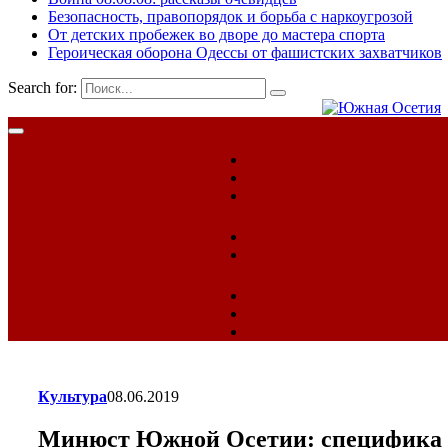
Безопасность, правопорядок и борьба с наркоугрозой
От детских пробежек во дворе до мастера спорта
Героическая оборона Одессы от фашистских захватчиков
Search for:
Культура
08.06.2019
Минюст Южной Осетии: специфика р