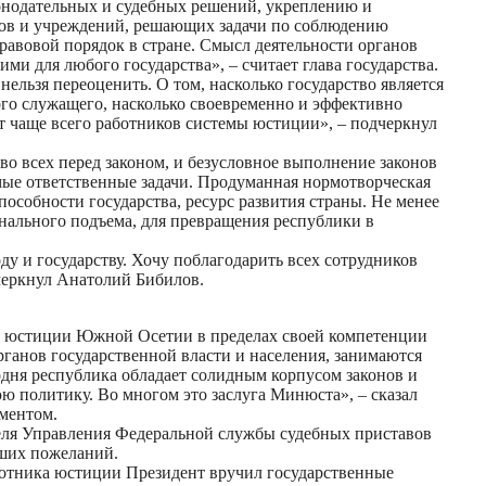
конодательных и судебных решений, укреплению и
анов и учреждений, решающих задачи по соблюдению
авовой порядок в стране. Смысл деятельности органов
и для любого государства», – считает глава государства.
ельзя переоценить. О том, насколько государство является
нного служащего, насколько своевременно и эффективно
ят чаще всего работников системы юстиции», – подчеркнул
во всех перед законом, и безусловное выполнение законов
мые ответственные задачи. Продуманная нормотворческая
пособности государства, ресурс развития страны. Не менее
нального подъема, для превращения республики в
у и государству. Хочу поблагодарить всех сотрудников
дчеркнул Анатолий Бибилов.
ны юстиции Южной Осетии в пределах своей компетенции
ганов государственной власти и населения, занимаются
одня республика обладает солидным корпусом законов и
политику. Во многом это заслуга Минюста», – сказал
аментом.
еля Управления Федеральной службы судебных приставов
чших пожеланий.
аботника юстиции Президент вручил государственные