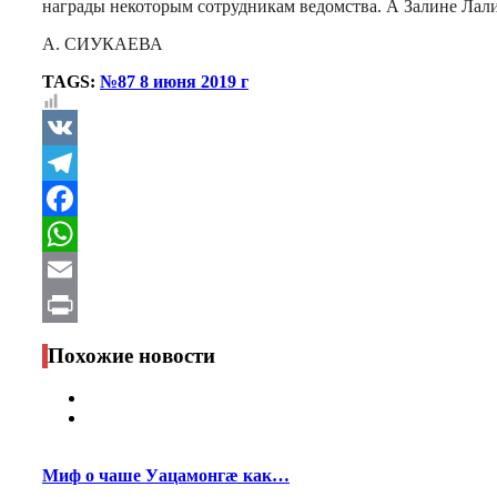
награды некоторым сотрудникам ведомства. А Залине Лали
А. СИУКАЕВА
TAGS:
№87 8 июня 2019 г
VK
Telegram
Facebook
WhatsApp
Email
Print
Похожие новости
Миф о чаше Уацамонгæ как…