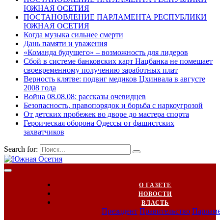
ЮЖНАЯ ОСЕТИЯ
ПОСТАНОВЛЕНИЕ ПАРЛАМЕНТА РЕСПУБЛИКИ
ЮЖНАЯ ОСЕТИЯ
Когда музыка сильнее смерти
Дань памяти и уважения
«Команда будущего» – возможность для лидеров
Сбой в системе банковских карт Нацбанка не помешает
своевременному получению заработных плат
Верность клятве: подвиг медиков Цхинвала в августе
2008 года
Война 08.08.08: рассказы очевидцев
Безопасность, правопорядок и борьба с наркоугрозой
От детских пробежек во дворе до мастера спорта
Героическая оборона Одессы от фашистских
захватчиков
Search for:
О ГАЗЕТЕ
НОВОСТИ
ВЛАСТЬ
Президент
Правительство
Парлам