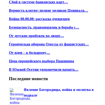
Сбой в системе банковских карт…
Верность клятве: подвиг медиков Цхинвала…
Война 08.08.08: рассказы очевидцев
Безопасность, правопорядок и борьба с…
От детских пробежек во дворе…
Героическая оборона Одессы от фашистских…
От идеи – к большому…
Цена европейского выбора Пашиняна
В Южной Осетии увековечили память…
Последние новости
Явление Богородицы, война и молитва в
подвале