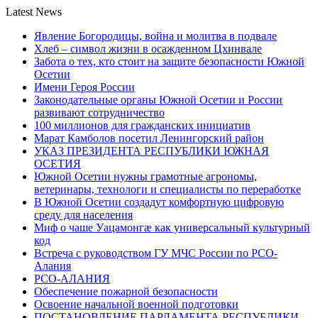
Latest News
Явление Богородицы, война и молитва в подвале
Хлеб – символ жизни в осажденном Цхинвале
Забота о тех, кто стоит на защите безопасности Южной
Осетии
Имени Героя России
Законодательные органы Южной Осетии и России
развивают сотрудничество
100 миллионов для гражданских инициатив
Марат Камболов посетил Ленингорский район
УКАЗ ПРЕЗИДЕНТА РЕСПУБЛИКИ ЮЖНАЯ
ОСЕТИЯ
Южной Осетии нужны грамотные агрономы,
ветеринары, технологи и специалисты по переработке
В Южной Осетии создадут комфортную цифровую
среду для населения
Миф о чаше Уацамонгæ как универсальный культурный
код
Встреча с руководством ГУ МЧС России по РСО-
Алания
РСО-АЛАНИЯ
Обеспечение пожарной безопасности
Освоение начальной военной подготовки
ПОСТАНОВЛЕНИЕ ПАРЛАМЕНТА РЕСПУБЛИКИ