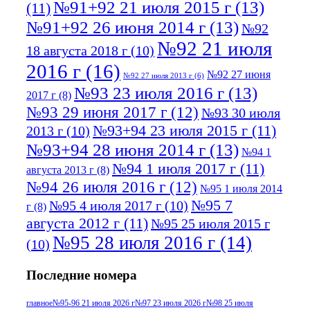
№91+92 21 июля 2015 г
(13)
(11)
№91+92 26 июня 2014 г
(13)
№92
№92 21 июля
18 августа 2018 г
(10)
2016 г
(16)
№92 27 июня
№92 27 июля 2013 г
(6)
№93 23 июля 2016 г
(13)
2017 г
(8)
№93 29 июня 2017 г
(12)
№93 30 июля
№93+94 23 июля 2015 г
(11)
2013 г
(10)
№93+94 28 июня 2014 г
(13)
№94 1
№94 1 июля 2017 г
(11)
августа 2013 г
(8)
№94 26 июля 2016 г
(12)
№95 1 июля 2014
№95 7
№95 4 июля 2017 г
(10)
г
(8)
августа 2012 г
(11)
№95 25 июля 2015 г
№95 28 июля 2016 г
(14)
(10)
№95+96 3 августа 2013 г
(11)
№96 6
Последние номера
№96 9 августа 2012
июля 2017 г
(11)
г
(13)
№96+97 3
№96 28 июля 2015 г
(9)
главное
№95-96 21 июля 2026 г
№97 23 июля 2026 г
№98 25 июля