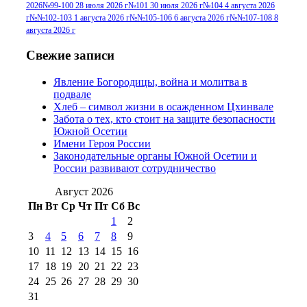
2026
№99-100 28 июля 2026 г
№101 30 июля 2026 г
№104 4 августа 2026
№96+97 30 июля
июля 2014 г
(10)
г
№№102-103 1 августа 2026 г
№№105-106 6 августа 2026 г
№№107-108 8
2016 г
(13)
№97 8
августа 2026 г
№97 6 августа 2013 г
(6)
№97 11 августа
июля 2017 г
(13)
Свежие записи
2012 г
(15)
№97 30 июля 2015 г
Явление Богородицы, война и молитва в
(15)
подвале
№98 1 августа 2015 г
(10)
№98 2
Хлеб – символ жизни в осажденном Цхинвале
августа 2016 г
(10)
№98 5 июля 2014 г
(10)
Забота о тех, кто стоит на защите безопасности
№98 14
Южной Осетии
№98 8 августа 2013 г
(9)
Имени Героя России
августа 2012 г
(14)
Законодательные органы Южной Осетии и
№98+99 11 июля
России развивают сотрудничество
№99 4 августа
2017 г
(9)
№99 4 августа 2015 г
(6)
2016 г
(12)
№99 16
Август 2026
№99 8 июля 2014 г
(9)
Пн
Вт
Ср
Чт
Пт
Сб
Вс
№99+100 10
августа 2012 г
(11)
1
2
августа 2013 г
(12)
3
4
5
6
7
8
9
10
11
12
13
14
15
16
17
18
19
20
21
22
23
24
25
26
27
28
29
30
31