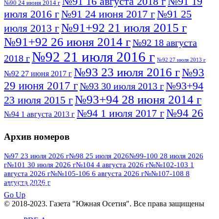
№91 16 августа 2018 г
№91 19
№90 24 июня 2014 г
июля 2016 г
№91 24 июня 2017 г
№91 25
№91+92 21 июля 2015 г
июля 2013 г
№91+92 26 июня 2014 г
№92 18 августа
№92 21 июля 2016 г
2018 г
№92 27 июля 2013 г
№93 23 июля 2016 г
№93
№92 27 июня 2017 г
29 июня 2017 г
№93+94
№93 30 июля 2013 г
№93+94 28 июня 2014 г
23 июля 2015 г
№94 26
№94 1 июля 2017 г
№94 1 августа 2013 г
июля 2016 г
№95 4 июля 2017 г
№95 1 июля 2014 г
Архив номеров
№95 7 августа 2012 г
№95 25 июля 2015 г
№95 28 июля 2016 г
№95+96 3 августа
№97 23 июля 2026 г
№98 25 июля 2026
№99-100 28 июля 2026
г
№101 30 июля 2026 г
№104 4 августа 2026 г
№№102-103 1
№96 9 августа
2013 г
№96 6 июля 2017 г
августа 2026 г
№№105-106 6 августа 2026 г
№№107-108 8
2012 г
№96+97 3 июля 2014 г
августа 2026 г
№96 28 июля 2015 г
ПОСМОТРЕТЬ ВСЕ
№96+97 30 июля 2016 г
№97
Go Up
№97 6 августа 2013 г
© 2018-2023. Газета "Южная Осетия". Все права защищены
№97 11 августа 2012 г
8 июля 2017 г