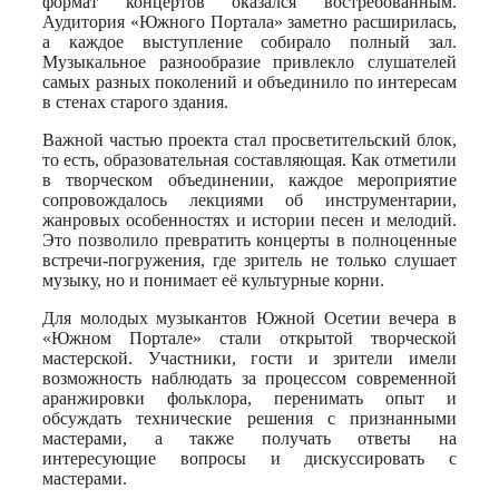
формат концертов оказался востребованным.
Аудитория «Южного Портала» заметно расширилась,
а каждое выступление собирало полный зал.
Музыкальное разнообразие привлекло слушателей
самых разных поколений и объединило по интересам
в стенах старого здания.
Важной частью проекта стал просветительский блок,
то есть, образовательная составляющая. Как отметили
в творческом объединении, каждое мероприятие
сопровождалось лекциями об инструментарии,
жанровых особенностях и истории песен и мелодий.
Это позволило превратить концерты в полноценные
встречи-погружения, где зритель не только слушает
музыку, но и понимает её культурные корни.
Для молодых музыкантов Южной Осетии вечера в
«Южном Портале» стали открытой творческой
мастерской. Участники, гости и зрители имели
возможность наблюдать за процессом современной
аранжировки фольклора, перенимать опыт и
обсуждать технические решения с признанными
мастерами, а также получать ответы на
интересующие вопросы и дискуссировать с
мастерами.