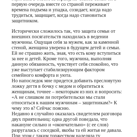
первую очередь вместе со страной переживает
времена подъема и упадка, созидает, когда надо
трудиться, защищает, когда надо становиться
защитником.
Исторически сложилось так, что защита семьи от
внешних посягательств находилась в ведении
мужчины. Ощущая себя за мужем, как за каменной
стеной, женщина уверена в будущем детей и семьи.
Ей не страшно жить, зная, что есть кому вступиться
за нее и детей. Кроме того, мужчина, выполняя
данную обязанность, чувствует себя спокойно, что
уже выступает стабилизирующим фактором
семейного комфорта и уюта.
Но напоследок мне придется добавить пресловутую
ложку дегтя в бочку с медом и обратиться к
женщинам, точнее – некоторым из них и вопросить:
«А не слишком ли потребительски мы стали
относиться к нашим мужчинам – защитникам?» К
чему это я? Сейчас поясню.
Недавно я случайно оказалась свидетелем разговора
двух приятельниц: одна другой поведала, что
накануне сильно и «окончательно» (с ее слов)
разругалась с соседкой, якобы та ей житья не давала.
При этом с таким торжеством наделяла ту