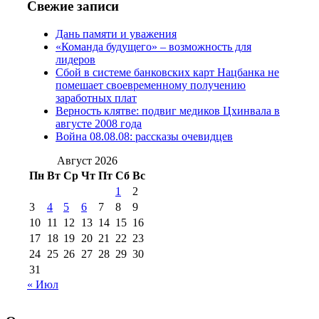
Свежие записи
№97 11 августа
июля 2017 г
(13)
Дань памяти и уважения
2012 г
(15)
№97 30 июля 2015 г
«Команда будущего» – возможность для
(15)
лидеров
№98 1 августа 2015 г
(10)
№98 2
Сбой в системе банковских карт Нацбанка не
августа 2016 г
(10)
№98 5 июля 2014 г
(10)
помешает своевременному получению
№98 14
заработных плат
№98 8 августа 2013 г
(9)
Верность клятве: подвиг медиков Цхинвала в
августа 2012 г
(14)
августе 2008 года
№98+99 11 июля
Война 08.08.08: рассказы очевидцев
№99 4 августа
2017 г
(9)
№99 4 августа 2015 г
(6)
2016 г
(12)
№99 16
Август 2026
№99 8 июля 2014 г
(9)
Пн
Вт
Ср
Чт
Пт
Сб
Вс
№99+100 10
августа 2012 г
(11)
1
2
августа 2013 г
(12)
3
4
5
6
7
8
9
10
11
12
13
14
15
16
17
18
19
20
21
22
23
24
25
26
27
28
29
30
31
« Июл