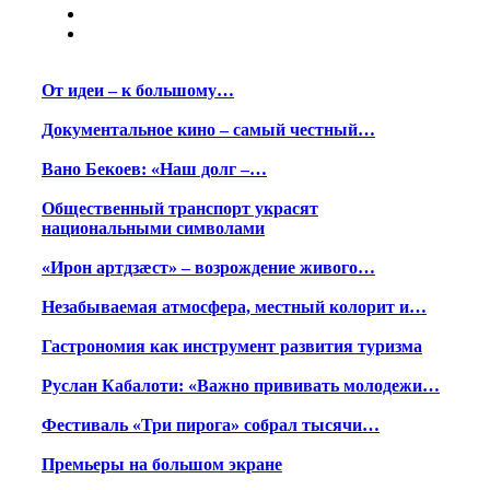
От идеи – к большому…
Документальное кино – самый честный…
Вано Бекоев: «Наш долг –…
Общественный транспорт украсят
национальными символами
«Ирон артдзæст» – возрождение живого…
Незабываемая атмосфера, местный колорит и…
Гастрономия как инструмент развития туризма
Руслан Кабалоти: «Важно прививать молодежи…
Фестиваль «Три пирога» собрал тысячи…
Премьеры на большом экране