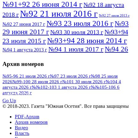
№91+92 26 июня 2014 г
№92 18 августа
№92 21 июля 2016 г
2018 г
№92 27 июля 2013 г
№93 23 июля 2016 г
№93
№92 27 июня 2017 г
29 июня 2017 г
№93+94
№93 30 июля 2013 г
№93+94 28 июня 2014 г
23 июля 2015 г
№94 26
№94 1 июля 2017 г
№94 1 августа 2013 г
июля 2016 г
№95 4 июля 2017 г
№95 1 июля 2014 г
Архив номеров
№95 7 августа 2012 г
№95 25 июля 2015 г
№95 28 июля 2016 г
№95+96 3 августа
№95-96 21 июля 2026 г
№97 23 июля 2026 г
№98 25 июля
2026
№99-100 28 июля 2026 г
№101 30 июля 2026 г
№104 4
№96 9 августа
2013 г
№96 6 июля 2017 г
августа 2026 г
№№102-103 1 августа 2026 г
№№105-106 6
2012 г
№96+97 3 июля 2014 г
августа 2026 г
№96 28 июля 2015 г
ПОСМОТРЕТЬ ВСЕ
№96+97 30 июля 2016 г
№97
Go Up
№97 6 августа 2013 г
© 2018-2023. Газета "Южная Осетия". Все права защищены
№97 11 августа 2012 г
8 июля 2017 г
PDF-Архив
№97 30 июля 2015 г
№98 1 августа 2015 г
Архив номеров
Видео
№98 2 августа 2016 г
№98 5 июля 2014 г
№98 8
Власть
№98 14 августа 2012 г