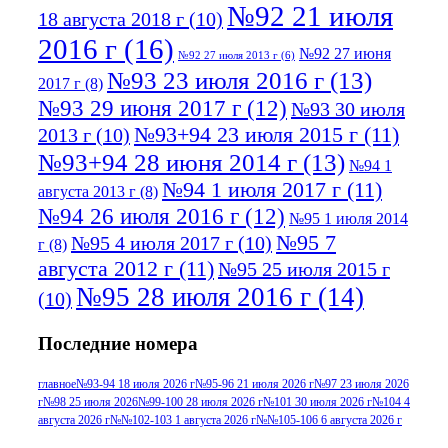
№92 21 июля
18 августа 2018 г
(10)
2016 г
(16)
№92 27 июня
№92 27 июля 2013 г
(6)
№93 23 июля 2016 г
(13)
2017 г
(8)
№93 29 июня 2017 г
(12)
№93 30 июля
№93+94 23 июля 2015 г
(11)
2013 г
(10)
№93+94 28 июня 2014 г
(13)
№94 1
№94 1 июля 2017 г
(11)
августа 2013 г
(8)
№94 26 июля 2016 г
(12)
№95 1 июля 2014
№95 7
№95 4 июля 2017 г
(10)
г
(8)
августа 2012 г
(11)
№95 25 июля 2015 г
№95 28 июля 2016 г
(14)
(10)
№95+96 3 августа 2013 г
(11)
№96 6
Последние номера
№96 9 августа 2012
июля 2017 г
(11)
г
(13)
№96+97 3
№96 28 июля 2015 г
(9)
главное
№93-94 18 июля 2026 г
№95-96 21 июля 2026 г
№97 23 июля 2026
г
№98 25 июля 2026
№99-100 28 июля 2026 г
№101 30 июля 2026 г
№104 4
№96+97 30 июля
июля 2014 г
(10)
августа 2026 г
№№102-103 1 августа 2026 г
№№105-106 6 августа 2026 г
2016 г
(13)
№97 8
№97 6 августа 2013 г
(6)