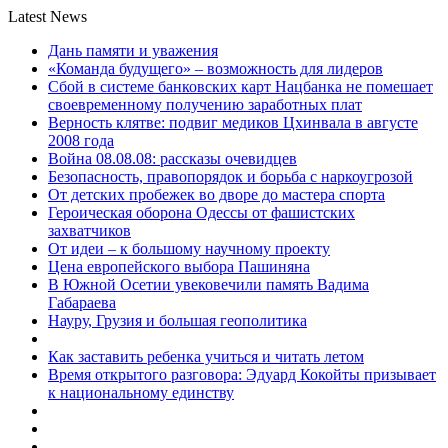
Latest News
Дань памяти и уважения
«Команда будущего» – возможность для лидеров
Сбой в системе банковских карт Нацбанка не помешает
своевременному получению заработных плат
Верность клятве: подвиг медиков Цхинвала в августе
2008 года
Война 08.08.08: рассказы очевидцев
Безопасность, правопорядок и борьба с наркоугрозой
От детских пробежек во дворе до мастера спорта
Героическая оборона Одессы от фашистских
захватчиков
От идеи – к большому научному проекту
Цена европейского выбора Пашиняна
В Южной Осетии увековечили память Вадима
Габараева
Науру, Грузия и большая геополитика
Как заставить ребенка учиться и читать летом
Время открытого разговора: Эдуард Кокойты призывает
к национальному единству