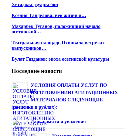
Хетаджы дзуары бон
Ксения Танделова: век жизни и…
Махарбек Туганов, положивший начало
осетинской…
Театральная площадь Цхинвала встретит
выпускников…
Булат Газданов: эпоха осетинской культуры
Последние новости
УСЛОВИЯ ОПЛАТЫ УСЛУГ ПО
ИЗГОТОВЛЕНИЮ АГИТАЦИОННЫХ
МАТЕРИАЛОВ СЛЕДУЮЩИЕ
(расценки в рублях):
Дань памяти и уважения