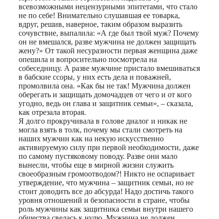
всевозможными нецензурными эпитетами, что стало
не по себе! Внимательно слушавшая ее товарка,
вдруг, решив, наверное, таким образом выразить
сочувствие, выпалила: «А где был твой муж? Почему
он не вмешался, разве мужчина не должен защищать
жену?» От такой несуразности первая женщина даже
опешила и вопросительно посмотрела на
собеседницу. А разве мужчине пристало вмешиваться
в бабские ссоры, у них есть дела и поважней,
промолвила она. «Как бы не так! Мужчина должен
оберегать и защищать домочадцев от чего и от кого
угодно, ведь он глава и защитник семьи», – сказала,
как отрезала вторая.
Я долго прокручивала в голове диалог и никак не
могла взять в толк, почему мы стали смотреть на
наших мужчин как на некую искусственно
активируемую силу при первой необходимости, даже
по самому пустяковому поводу. Разве они мало
вынесли, чтобы еще в мирной жизни служить
своеобразным громоотводом?! Никто не оспаривает
утверждение, что мужчина – защитник семьи, но не
стоит доводить все до абсурда! Надо достичь такого
уровня отношений и безопасности в стране, чтобы
роль мужчины как защитника семьи внутри нашего
общества свелась к нулю. Мужчина не должен