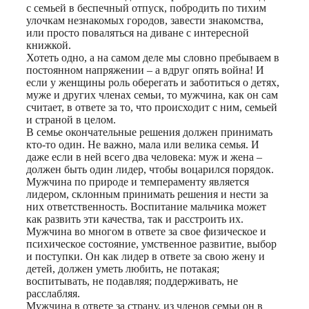
с семьей в беспечный отпуск, побродить по тихим
улочкам незнакомых городов, завести знакомства,
или просто поваляться на диване с интересной
книжкой.
Хотеть одно, а на самом деле мы словно пребываем в
постоянном напряжении – а вдруг опять война! И
если у женщины роль оберегать и заботиться о детях,
муже и других членах семьи, то мужчина, как он сам
считает, в ответе за то, что происходит с ним, семьей
и страной в целом.
В семье окончательные решения должен принимать
кто-то один. Не важно, мала или велика семья. И
даже если в ней всего два человека: муж и жена –
должен быть один лидер, чтобы воцарился порядок.
Мужчина по природе и темпераменту является
лидером, склонным принимать решения и нести за
них ответственность. Воспитание мальчика может
как развить эти качества, так и расстроить их.
Мужчина во многом в ответе за свое физическое и
психическое состояние, умственное развитие, выбор
и поступки. Он как лидер в ответе за свою жену и
детей, должен уметь любить, не потакая;
воспитывать, не подавляя; поддерживать, не
расслабляя.
Мужчина в ответе за страну, из членов семьи он в