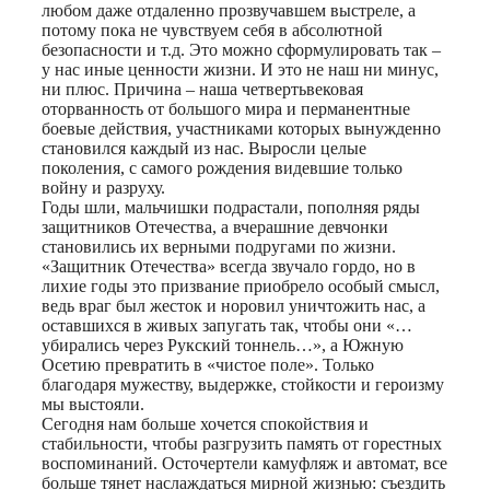
любом даже отдаленно прозвучавшем выстреле, а
потому пока не чувствуем себя в абсолютной
безопасности и т.д. Это можно сформулировать так –
у нас иные ценности жизни. И это не наш ни минус,
ни плюс. Причина – наша четвертьвековая
оторванность от большого мира и перманентные
боевые действия, участниками которых вынужденно
становился каждый из нас. Выросли целые
поколения, с самого рождения видевшие только
войну и разруху.
Годы шли, мальчишки подрастали, пополняя ряды
защитников Отечества, а вчерашние девчонки
становились их верными подругами по жизни.
«Защитник Отечества» всегда звучало гордо, но в
лихие годы это призвание приобрело особый смысл,
ведь враг был жесток и норовил уничтожить нас, а
оставшихся в живых запугать так, чтобы они «…
убирались через Рукский тоннель…», а Южную
Осетию превратить в «чистое поле». Только
благодаря мужеству, выдержке, стойкости и героизму
мы выстояли.
Сегодня нам больше хочется спокойствия и
стабильности, чтобы разгрузить память от горестных
воспоминаний. Осточертели камуфляж и автомат, все
больше тянет наслаждаться мирной жизнью: съездить