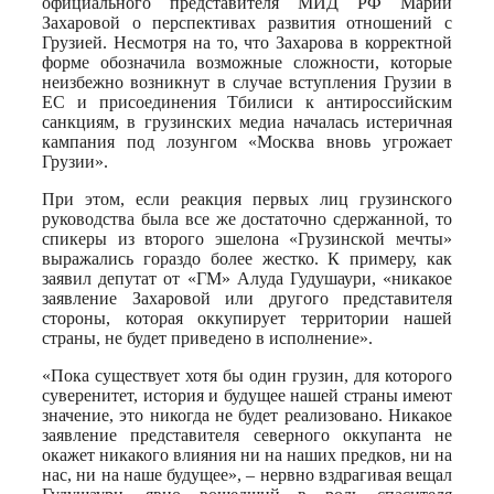
официального представителя МИД РФ Марии
Захаровой о перспективах развития отношений с
Грузией. Несмотря на то, что Захарова в корректной
форме обозначила возможные сложности, которые
неизбежно возникнут в случае вступления Грузии в
ЕС и присоединения Тбилиси к антироссийским
санкциям, в грузинских медиа началась истеричная
кампания под лозунгом «Москва вновь угрожает
Грузии».
При этом, если реакция первых лиц грузинского
руководства была все же достаточно сдержанной, то
спикеры из второго эшелона «Грузинской мечты»
выражались гораздо более жестко. К примеру, как
заявил депутат от «ГМ» Алуда Гудушаури, «никакое
заявление Захаровой или другого представителя
стороны, которая оккупирует территории нашей
страны, не будет приведено в исполнение».
«Пока существует хотя бы один грузин, для которого
суверенитет, история и будущее нашей страны имеют
значение, это никогда не будет реализовано. Никакое
заявление представителя северного оккупанта не
окажет никакого влияния ни на наших предков, ни на
нас, ни на наше будущее», – нервно вздрагивая вещал