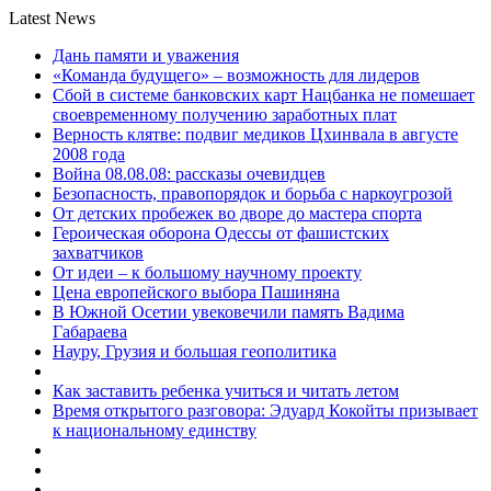
Latest News
Дань памяти и уважения
«Команда будущего» – возможность для лидеров
Сбой в системе банковских карт Нацбанка не помешает
своевременному получению заработных плат
Верность клятве: подвиг медиков Цхинвала в августе
2008 года
Война 08.08.08: рассказы очевидцев
Безопасность, правопорядок и борьба с наркоугрозой
От детских пробежек во дворе до мастера спорта
Героическая оборона Одессы от фашистских
захватчиков
От идеи – к большому научному проекту
Цена европейского выбора Пашиняна
В Южной Осетии увековечили память Вадима
Габараева
Науру, Грузия и большая геополитика
Как заставить ребенка учиться и читать летом
Время открытого разговора: Эдуард Кокойты призывает
к национальному единству