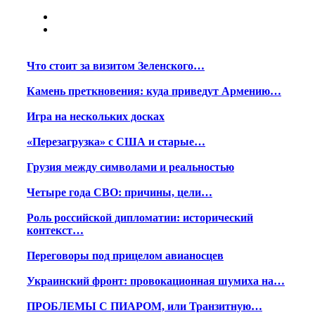
Что стоит за визитом Зеленского…
Камень преткновения: куда приведут Армению…
Игра на нескольких досках
«Перезагрузка» с США и старые…
Грузия между символами и реальностью
Четыре года СВО: причины, цели…
Роль российской дипломатии: исторический
контекст…
Переговоры под прицелом авианосцев
Украинский фронт: провокационная шумиха на…
ПРОБЛЕМЫ С ПИАРОМ, или Транзитную…