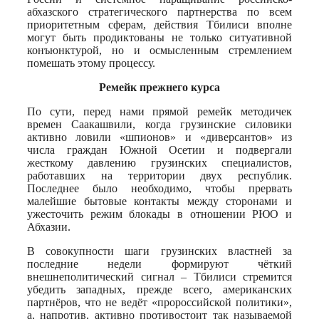
абхазского стратегического партнерства по всем
приоритетным сферам, действия Тбилиси вполне
могут быть продиктованы не только ситуативной
конъюнктурой, но и осмысленным стремлением
помешать этому процессу.
Ремейк прежнего курса
По сути, перед нами прямой ремейк методичек
времен Саакашвили, когда грузинские силовики
активно ловили «шпионов» и «диверсантов» из
числа граждан Южной Осетии и подвергали
жесткому давлению грузинских специалистов,
работавших на территории двух республик.
Последнее было необходимо, чтобы прервать
малейшие бытовые контакты между сторонами и
ужесточить режим блокады в отношении РЮО и
Абхазии.
В совокупности шаги грузинских властней за
последние недели формируют чёткий
внешнеполитический сигнал – Тбилиси стремится
убедить западных, прежде всего, американских
партнёров, что не ведёт «пророссийской политики»,
а, напротив, активно противостоит так называемой