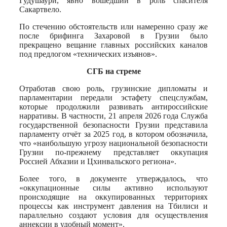
Гудушаури, явно вошедший в роль спасителя
Сакартвело.
По стечению обстоятельств или намеренно сразу же
после брифинга Захаровой в Грузии было
прекращено вещание главных российских каналов
под предлогом «технических изъянов».
СГБ на стреме
Отработав свою роль, грузинские дипломаты и
парламентарии передали эстафету спецслужбам,
которые продолжили развивать антироссийские
нарративы. В частности, 21 апреля 2026 года Служба
государственной безопасности Грузии представила
парламенту отчёт за 2025 год, в котором обозначила,
что «наибольшую угрозу национальной безопасности
Грузии по-прежнему представляет оккупация
Россией Абхазии и Цхинвальского региона».
Более того, в документе утверждалось, что
«оккупационные силы активно используют
происходящие на оккупированных территориях
процессы как инструмент давления на Тбилиси и
параллельно создают условия для осуществления
аннексии в удобный момент».