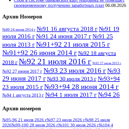
Сбой в системе банковских карт Нацбанка не помешает
своевременному получению заработных плат
06.08.2026
Архив Номеров
№91 16 августа 2018 г
№91 19
№90 24 июня 2014 г
июля 2016 г
№91 24 июня 2017 г
№91 25
№91+92 21 июля 2015 г
июля 2013 г
№91+92 26 июня 2014 г
№92 18 августа
№92 21 июля 2016 г
2018 г
№92 27 июля 2013 г
№93 23 июля 2016 г
№93
№92 27 июня 2017 г
29 июня 2017 г
№93+94
№93 30 июля 2013 г
№93+94 28 июня 2014 г
23 июля 2015 г
№94 26
№94 1 июля 2017 г
№94 1 августа 2013 г
июля 2016 г
№95 4 июля 2017 г
№95 1 июля 2014 г
Архив номеров
№95 7 августа 2012 г
№95 25 июля 2015 г
№95 28 июля 2016 г
№95+96 3 августа
№95-96 21 июля 2026 г
№97 23 июля 2026 г
№98 25 июля
2026
№99-100 28 июля 2026 г
№101 30 июля 2026 г
№104 4
№96 9 августа
2013 г
№96 6 июля 2017 г