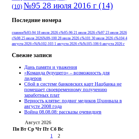
№95 28 июля 2016 г
(14)
(10)
№95+96 3 августа 2013 г
(11)
№96 6
Последние номера
№96 9 августа 2012
июля 2017 г
(11)
г
(13)
№96+97 3
№96 28 июля 2015 г
(9)
главное
№93-94 18 июля 2026 г
№95-96 21 июля 2026 г
№97 23 июля 2026
г
№98 25 июля 2026
№99-100 28 июля 2026 г
№101 30 июля 2026 г
№104 4
№96+97 30 июля
июля 2014 г
(10)
августа 2026 г
№№102-103 1 августа 2026 г
№№105-106 6 августа 2026 г
2016 г
(13)
№97 8
№97 6 августа 2013 г
(6)
Свежие записи
№97 11 августа
июля 2017 г
(13)
Дань памяти и уважения
2012 г
(15)
№97 30 июля 2015 г
«Команда будущего» – возможность для
(15)
лидеров
№98 1 августа 2015 г
(10)
№98 2
Сбой в системе банковских карт Нацбанка не
августа 2016 г
(10)
№98 5 июля 2014 г
(10)
помешает своевременному получению
№98 14
заработных плат
№98 8 августа 2013 г
(9)
Верность клятве: подвиг медиков Цхинвала в
августа 2012 г
(14)
августе 2008 года
№98+99 11 июля
Война 08.08.08: рассказы очевидцев
№99 4 августа
2017 г
(9)
№99 4 августа 2015 г
(6)
2016 г
(12)
№99 16
Август 2026
№99 8 июля 2014 г
(9)
Пн
Вт
Ср
Чт
Пт
Сб
Вс
№99+100 10
августа 2012 г
(11)
1
2