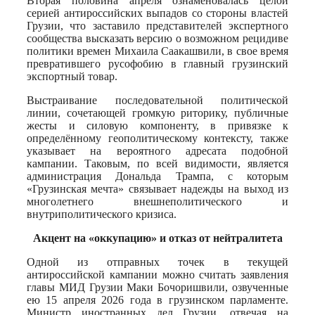
Вторая половина апреля ознаменовалась целой
серией антироссийских выпадов со стороны властей
Грузии, что заставило представителей экспертного
сообщества высказать версию о возможном рецидиве
политики времен Михаила Саакашвили, в свое время
превратившего русофобию в главный грузинский
экспортный товар.
Выстраивание последовательной политической
линии, сочетающей громкую риторику, публичные
жесты и силовую компоненту, в привязке к
определённому геополитическому контексту, также
указывает на вероятного адресата подобной
кампании. Таковым, по всей видимости, является
администрация Дональда Трампа, с которым
«Грузинская мечта» связывает надежды на выход из
многолетнего внешнеполитического и
внутриполитического кризиса.
Акцент на «оккупацию» и отказ от нейтралитета
Одной из отправных точек в текущей
антироссийской кампании можно считать заявления
главы МИД Грузии Маки Бочоришвили, озвученные
ею 15 апреля 2026 года в грузинском парламенте.
Министр иностранных дел Грузии, отвечая на