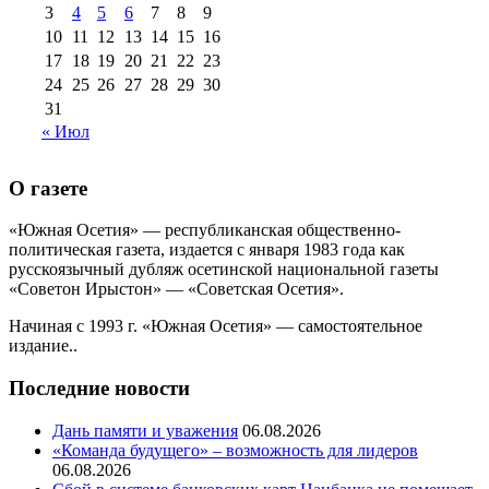
августа 2013 г
(12)
3
4
5
6
7
8
9
10
11
12
13
14
15
16
17
18
19
20
21
22
23
24
25
26
27
28
29
30
31
« Июл
О газете
«Южная Осетия» — республиканская общественно-
политическая газета, издается с января 1983 года как
русскоязычный дубляж осетинской национальной газеты
«Советон Ирыстон» — «Советская Осетия».
Начиная с 1993 г. «Южная Осетия» — самостоятельное
издание..
Последние новости
Дань памяти и уважения
06.08.2026
«Команда будущего» – возможность для лидеров
06.08.2026