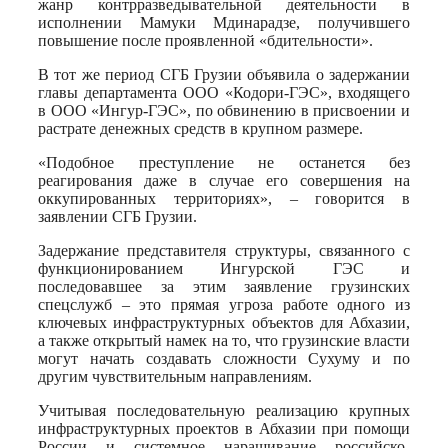
жанр контрразведывательной деятельности в
исполнении Мамуки Мдинарадзе, получившего
повышение после проявленной «бдительности».
В тот же период СГБ Грузии объявила о задержании
главы департамента ООО «Кодори-ГЭС», входящего
в ООО «Ингур-ГЭС», по обвинению в присвоении и
растрате денежных средств в крупном размере.
«Подобное преступление не останется без
реагирования даже в случае его совершения на
оккупированных территориях», – говорится в
заявлении СГБ Грузии.
Задержание представителя структуры, связанного с
функционированием Ингурской ГЭС и
последовавшее за этим заявление грузинских
спецслужб – это прямая угроза работе одного из
ключевых инфраструктурных объектов для Абхазии,
а также открытый намек на то, что грузинские власти
могут начать создавать сложности Сухуму и по
другим чувствительным направлениям.
Учитывая последовательную реализацию крупных
инфраструктурных проектов в Абхазии при помощи
России и системное наращивание российско-