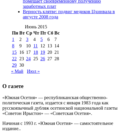
августа 2012 г
(14)
помешает своевременному получению
№98+99 11 июля
заработных плат
№99 4 августа
2017 г
(9)
№99 4 августа 2015 г
(6)
Верность клятве: подвиг медиков Цхинвала в
2016 г
(12)
№99 16
августе 2008 года
№99 8 июля 2014 г
(9)
№99+100 10
августа 2012 г
(11)
Июнь 2015
августа 2013 г
(12)
Пн
Вт
Ср
Чт
Пт
Сб
Вс
1
2
3
4
5
6
7
8
9
10
11
12
13
14
15
16
17
18
19
20
21
22
23
24
25
26
27
28
29
30
« Май
Июл »
О газете
«Южная Осетия» — республиканская общественно-
политическая газета, издается с января 1983 года как
русскоязычный дубляж осетинской национальной газеты
«Советон Ирыстон» — «Советская Осетия».
Начиная с 1993 г. «Южная Осетия» — самостоятельное
издание..