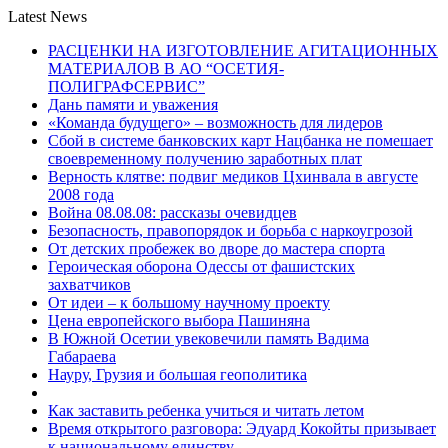
Latest News
РАСЦЕНКИ НА ИЗГОТОВЛЕНИЕ АГИТАЦИОННЫХ
МАТЕРИАЛОВ В АО “ОСЕТИЯ-
ПОЛИГРАФСЕРВИС”
Дань памяти и уважения
«Команда будущего» – возможность для лидеров
Сбой в системе банковских карт Нацбанка не помешает
своевременному получению заработных плат
Верность клятве: подвиг медиков Цхинвала в августе
2008 года
Война 08.08.08: рассказы очевидцев
Безопасность, правопорядок и борьба с наркоугрозой
От детских пробежек во дворе до мастера спорта
Героическая оборона Одессы от фашистских
захватчиков
От идеи – к большому научному проекту
Цена европейского выбора Пашиняна
В Южной Осетии увековечили память Вадима
Габараева
Науру, Грузия и большая геополитика
Как заставить ребенка учиться и читать летом
Время открытого разговора: Эдуард Кокойты призывает
к национальному единству