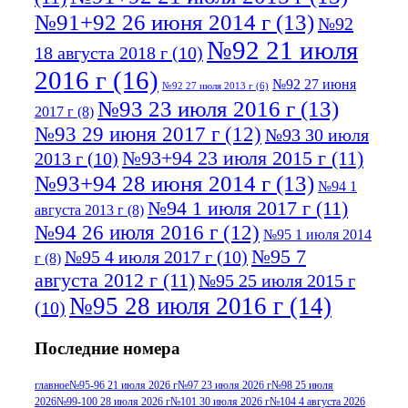
№91+92 26 июня 2014 г
(13)
№92
№92 21 июля
18 августа 2018 г
(10)
2016 г
(16)
№92 27 июня
№92 27 июля 2013 г
(6)
№93 23 июля 2016 г
(13)
2017 г
(8)
№93 29 июня 2017 г
(12)
№93 30 июля
№93+94 23 июля 2015 г
(11)
2013 г
(10)
№93+94 28 июня 2014 г
(13)
№94 1
№94 1 июля 2017 г
(11)
августа 2013 г
(8)
№94 26 июля 2016 г
(12)
№95 1 июля 2014
№95 7
№95 4 июля 2017 г
(10)
г
(8)
августа 2012 г
(11)
№95 25 июля 2015 г
№95 28 июля 2016 г
(14)
(10)
№95+96 3 августа 2013 г
(11)
№96 6
Последние номера
№96 9 августа 2012
июля 2017 г
(11)
г
(13)
№96+97 3
№96 28 июля 2015 г
(9)
главное
№95-96 21 июля 2026 г
№97 23 июля 2026 г
№98 25 июля
2026
№99-100 28 июля 2026 г
№101 30 июля 2026 г
№104 4 августа 2026