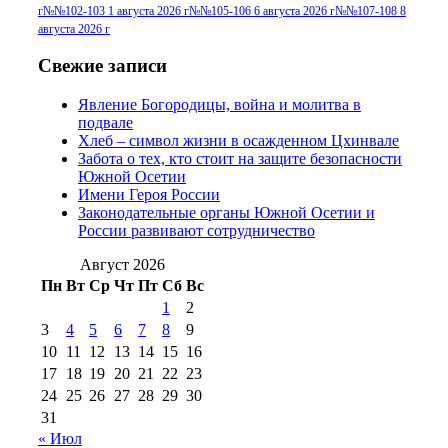
№96+97 30 июля
июля 2014 г
(10)
г
№№102-103 1 августа 2026 г
№№105-106 6 августа 2026 г
№№107-108 8
2016 г
(13)
№97 8
августа 2026 г
№97 6 августа 2013 г
(6)
№97 11 августа
июля 2017 г
(13)
Свежие записи
2012 г
(15)
№97 30 июля 2015 г
Явление Богородицы, война и молитва в
(15)
подвале
№98 1 августа 2015 г
(10)
№98 2
Хлеб – символ жизни в осажденном Цхинвале
августа 2016 г
(10)
№98 5 июля 2014 г
(10)
Забота о тех, кто стоит на защите безопасности
№98 14
Южной Осетии
№98 8 августа 2013 г
(9)
Имени Героя России
августа 2012 г
(14)
Законодательные органы Южной Осетии и
№98+99 11 июля
России развивают сотрудничество
№99 4 августа
2017 г
(9)
№99 4 августа 2015 г
(6)
2016 г
(12)
№99 16
Август 2026
№99 8 июля 2014 г
(9)
Пн
Вт
Ср
Чт
Пт
Сб
Вс
№99+100 10
августа 2012 г
(11)
1
2
августа 2013 г
(12)
3
4
5
6
7
8
9
10
11
12
13
14
15
16
17
18
19
20
21
22
23
24
25
26
27
28
29
30
31
« Июл