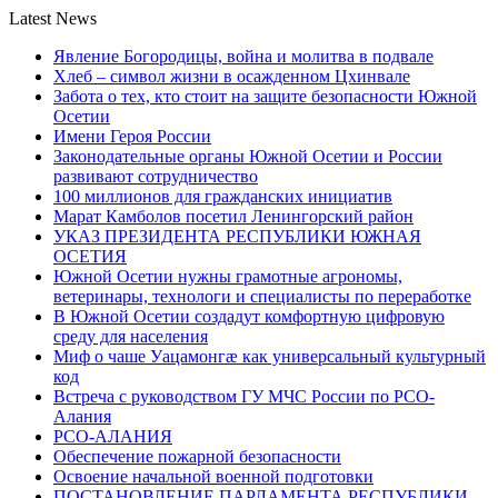
Latest News
Явление Богородицы, война и молитва в подвале
Хлеб – символ жизни в осажденном Цхинвале
Забота о тех, кто стоит на защите безопасности Южной
Осетии
Имени Героя России
Законодательные органы Южной Осетии и России
развивают сотрудничество
100 миллионов для гражданских инициатив
Марат Камболов посетил Ленингорский район
УКАЗ ПРЕЗИДЕНТА РЕСПУБЛИКИ ЮЖНАЯ
ОСЕТИЯ
Южной Осетии нужны грамотные агрономы,
ветеринары, технологи и специалисты по переработке
В Южной Осетии создадут комфортную цифровую
среду для населения
Миф о чаше Уацамонгæ как универсальный культурный
код
Встреча с руководством ГУ МЧС России по РСО-
Алания
РСО-АЛАНИЯ
Обеспечение пожарной безопасности
Освоение начальной военной подготовки
ПОСТАНОВЛЕНИЕ ПАРЛАМЕНТА РЕСПУБЛИКИ