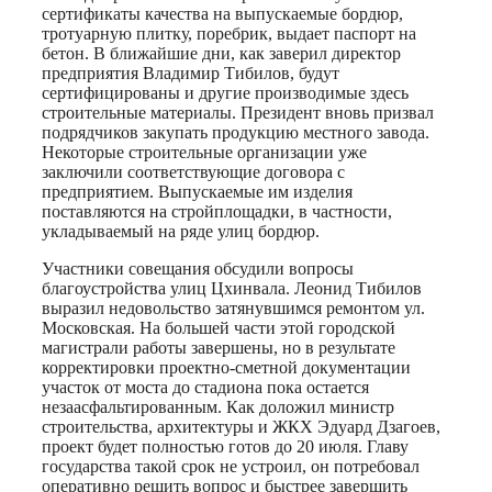
сертификаты качества на выпускаемые бордюр,
тротуарную плитку, поребрик, выдает паспорт на
бетон. В ближайшие дни, как заверил директор
предприятия Владимир Тибилов, будут
сертифицированы и другие производимые здесь
строительные материалы. Президент вновь призвал
подрядчиков закупать продукцию местного завода.
Некоторые строительные организации уже
заключили соответствующие договора с
предприятием. Выпускаемые им изделия
поставляются на стройплощадки, в частности,
укладываемый на ряде улиц бордюр.
Участники совещания обсудили вопросы
благоустройства улиц Цхинвала. Леонид Тибилов
выразил недовольство затянувшимся ремонтом ул.
Московская. На большей части этой городской
магистрали работы завершены, но в результате
корректировки проектно-сметной документации
участок от моста до стадиона пока остается
незаасфальтированным. Как доложил министр
строительства, архитектуры и ЖКХ Эдуард Дзагоев,
проект будет полностью готов до 20 июля. Главу
государства такой срок не устроил, он потребовал
оперативно решить вопрос и быстрее завершить