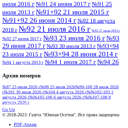
июля 2016 г
№91 24 июня 2017 г
№91 25
№91+92 21 июля 2015 г
июля 2013 г
№91+92 26 июня 2014 г
№92 18 августа
№92 21 июля 2016 г
2018 г
№92 27 июля 2013 г
№93 23 июля 2016 г
№93
№92 27 июня 2017 г
29 июня 2017 г
№93+94
№93 30 июля 2013 г
№93+94 28 июня 2014 г
23 июля 2015 г
№94 26
№94 1 июля 2017 г
№94 1 августа 2013 г
июля 2016 г
№95 4 июля 2017 г
№95 1 июля 2014 г
Архив номеров
№95 7 августа 2012 г
№95 25 июля 2015 г
№95 28 июля 2016 г
№95+96 3 августа
№97 23 июля 2026 г
№98 25 июля 2026
№99-100 28 июля 2026
г
№101 30 июля 2026 г
№104 4 августа 2026 г
№№102-103 1
№96 9 августа
2013 г
№96 6 июля 2017 г
августа 2026 г
№№105-106 6 августа 2026 г
№№107-108 8
2012 г
№96+97 3 июля 2014 г
августа 2026 г
№96 28 июля 2015 г
ПОСМОТРЕТЬ ВСЕ
№96+97 30 июля 2016 г
№97
Go Up
№97 6 августа 2013 г
© 2018-2023. Газета "Южная Осетия". Все права защищены
№97 11 августа 2012 г
8 июля 2017 г
PDF-Архив