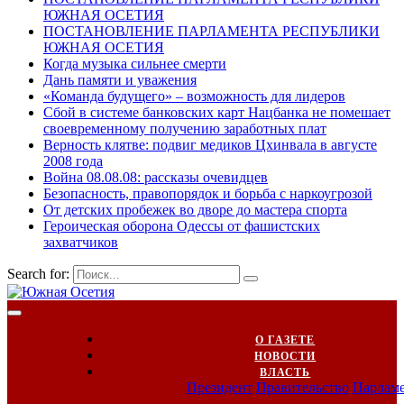
ЮЖНАЯ ОСЕТИЯ
ПОСТАНОВЛЕНИЕ ПАРЛАМЕНТА РЕСПУБЛИКИ
ЮЖНАЯ ОСЕТИЯ
Когда музыка сильнее смерти
Дань памяти и уважения
«Команда будущего» – возможность для лидеров
Сбой в системе банковских карт Нацбанка не помешает
своевременному получению заработных плат
Верность клятве: подвиг медиков Цхинвала в августе
2008 года
Война 08.08.08: рассказы очевидцев
Безопасность, правопорядок и борьба с наркоугрозой
От детских пробежек во дворе до мастера спорта
Героическая оборона Одессы от фашистских
захватчиков
Search for:
О ГАЗЕТЕ
НОВОСТИ
ВЛАСТЬ
Президент
Правительство
Парлам