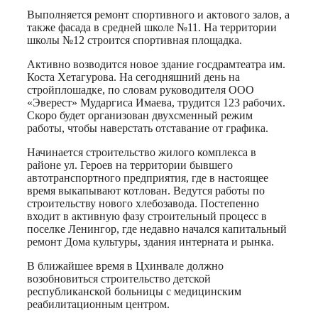
Выполняется ремонт спортивного и актового залов, а
также фасада в средней школе №11. На территории
школы №12 строится спортивная площадка.
Активно возводится новое здание госдрамтеатра им.
Коста Хетагурова. На сегодняшний день на
стройплошадке, по словам руководителя ООО
«Эверест» Мударгиса Имаева, трудится 123 рабочих.
Скоро будет организован двухсменный режим
работы, чтобы наверстать отставание от графика.
Начинается строительство жилого комплекса в
районе ул. Героев на территории бывшего
автотранспортного предприятия, где в настоящее
время выкапывают котлован. Ведутся работы по
строительству нового хлебозавода. Постепенно
входит в активную фазу строительный процесс в
поселке Ленингор, где недавно начался капитальный
ремонт Дома культуры, здания интерната и рынка.
В ближайшее время в Цхинвале должно
возобновиться строительство детской
республиканской больницы с медицинским
реабилитационным центром.