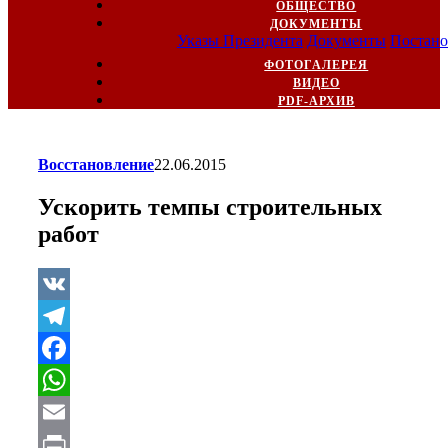
ОБЩЕСТВО
ДОКУМЕНТЫ
Указы Президента
Документы
Постано
ФОТОГАЛЕРЕЯ
ВИДЕО
PDF-АРХИВ
Восстановление
22.06.2015
Ускорить темпы строительных
работ
VK
Telegram
Facebook
WhatsApp
Email