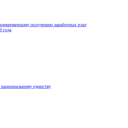
своевременному получению заработных плат
8 года
к национальному единству