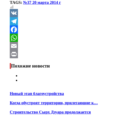
TAGS:
№37 20 марта 2014 г
VK
Telegram
Facebook
WhatsApp
Email
Print
Похожие новости
Новый этап благоустройства
Когда обустроят территории, прилегающие к…
Строительство Сырх Дзуара продолжается