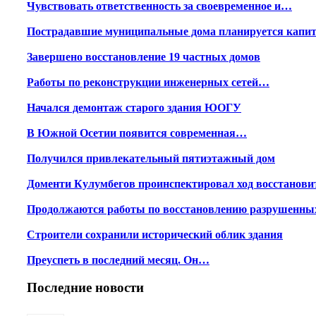
Чувствовать ответственность за своевременное и…
Пострадавшие муниципальные дома планируется капи
Завершено восстановление 19 частных домов
Работы по реконструкции инженерных сетей…
Начался демонтаж старого здания ЮОГУ
В Южной Осетии появится современная…
Получился привлекательный пятиэтажный дом
Доменти Кулумбегов проинспектировал ход восстанов
Продолжаются работы по восстановлению разрушенн
Строители сохранили исторический облик здания
Преуспеть в последний месяц. Он…
Последние новости