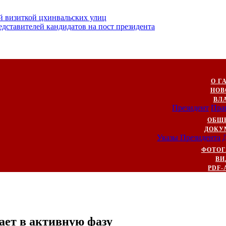
й визиткой цхинвальских улиц
ставителей кандидатов на пост президента
О Г
НОВ
ВЛ
Президент
Пра
ОБЩ
ДОКУ
Указы Президента
ФОТОГ
ВИ
PDF-
ет в активную фазу