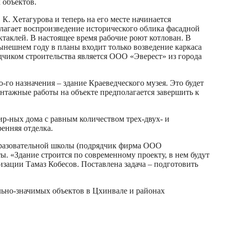
 объектов.
К. Хетагурова и теперь на его месте начинается
лагает воспроизведение исторического облика фасадной
ктаклей. В настоящее время рабочие роют котлован. В
нынешнем году в планы входит только возведение каркаса
дчиком строительства является ООО «Эверест» из города
-го назначения – здание Краеведческого музея. Это будет
нтажные работы на объекте предполагается завершить к
ир-ных дома с равным количеством трех-двух- и
енняя отделка.
образовательной школы (подрядчик фирма ООО
ы. «Здание строится по современному проекту, в нем будут
зации Тамаз Кобесов. Поставлена задача – подготовить
льно-значимых объектов в Цхинвале и районах