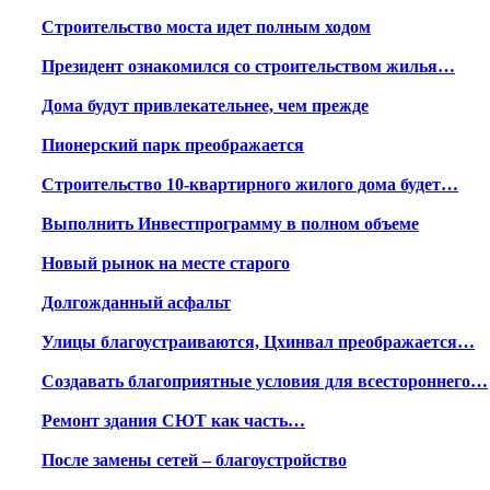
Строительство моста идет полным ходом
Президент ознакомился со строительством жилья…
Дома будут привлекательнее, чем прежде
Пионерский парк преображается
Строительство 10-квартирного жилого дома будет…
Выполнить Инвестпрограмму в полном объеме
Новый рынок на месте старого
Долгожданный асфальт
Улицы благоустраиваются, Цхинвал преображается…
Создавать благоприятные условия для всестороннего…
Ремонт здания СЮТ как часть…
После замены сетей – благоустройство