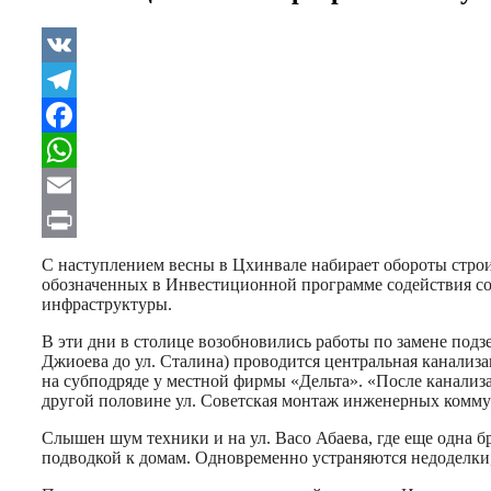
VK
Telegram
Facebook
WhatsApp
Email
Print
С наступлением весны в Цхинвале набирает обороты строи
обозначенных в Инвестиционной программе содействия со
инфраструктуры.
В эти дни в столице возобновились работы по замене подз
Джиоева до ул. Сталина) проводится центральная канализа
на субподряде у местной фирмы «Дельта». «После канализ
другой половине ул. Советская монтаж инженерных комм
Слышен шум техники и на ул. Васо Абаева, где еще одна 
подводкой к домам. Одновременно устраняются недоделк