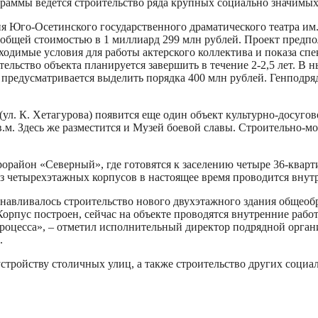
аммы ведется строительство ряда крупных социально значимых
я Юго-Осетинского государственного драматического театра им. 
общей стоимостью в 1 миллиард 299 млн рублей. Проект предпо
ходимые условия для работы актерского коллектива и показа спе
ельство объекта планируется завершить в течение 2-2,5 лет. В 
 предусматривается выделить порядка 400 млн рублей. Генподря
ул. К. Хетагурова) появится еще один объект культурно-досугово
м. Здесь же разместится и Музей боевой славы. Строительно-мо
орайон «Северный», где готовятся к заселению четыре 36-кварт
 четырехэтажных корпусов в настоящее время проводится внутр
танавливалось строительство нового двухэтажного здания обще
орпус построен, сейчас на объекте проводятся внутренние работ
роцесса», – отметил исполнительный директор подрядной органи
.
стройству столичных улиц, а также строительство других социа