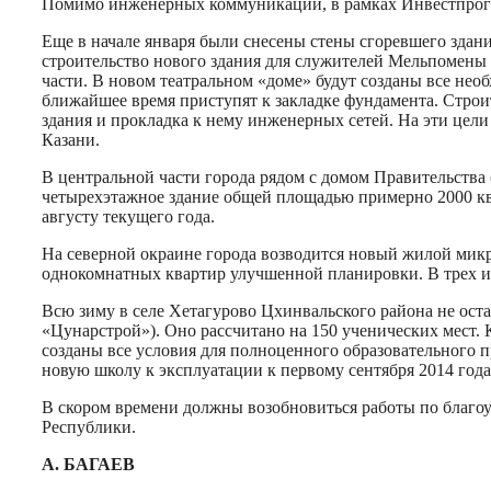
Помимо инженерных коммуникаций, в рамках Инвестпрогр
Еще в начале января были снесены стены сгоревшего здани
строительство нового здания для служителей Мельпомены 
части. В новом театральном «доме» будут созданы все необ
ближайшее время приступят к закладке фундамента. Строит
здания и прокладка к нему инженерных сетей. На эти цели
Казани.
В центральной части города рядом с домом Правительства (
четырехэтажное здание общей площадью примерно 2000 кв.
августу текущего года.
На северной окраине города возводится новый жилой микр
однокомнатных квартир улучшенной планировки. В трех из
Всю зиму в селе Хетагурово Цхинвальского района не ос
«Цунарстрой»). Оно рассчитано на 150 ученических мест. К
созданы все условия для полноценного образовательного п
новую школу к эксплуатации к первому сентября 2014 года
В скором времени должны возобновиться работы по благоу
Республики.
А. БАГАЕВ