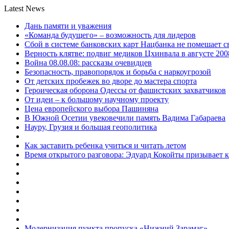
Latest News
Дань памяти и уважения
«Команда будущего» – возможность для лидеров
Сбой в системе банковских карт Нацбанка не помешает 
Верность клятве: подвиг медиков Цхинвала в августе 200
Война 08.08.08: рассказы очевидцев
Безопасность, правопорядок и борьба с наркоугрозой
От детских пробежек во дворе до мастера спорта
Героическая оборона Одессы от фашистских захватчиков
От идеи – к большому научному проекту
Цена европейского выбора Пашиняна
В Южной Осетии увековечили память Вадима Габараева
Науру, Грузия и большая геополитика
Как заставить ребенка учиться и читать летом
Время открытого разговора: Эдуард Кокойты призывает 
Модернизация пункта пропуска «Нижний Зарамаг»