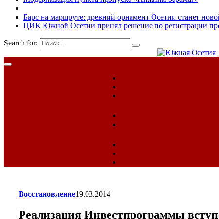
Барс на маршруте: древний орнамент Осетии станет ново
ЦИК Южной Осетии принял решение по регистрации пред
Search for:
Восстановление
19.03.2014
Реализация Инвестпрограммы вступа