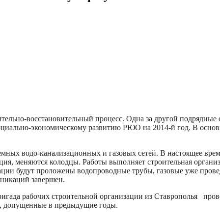
тельно-восстановительный процесс. Одна за другой подрядные 
циально-экономическому развитию РЮО на 2014-й год. В основ
емных водо-канализационных и газовых сетей. В настоящее время
ция, меняются колодцы. Работы выполняет строительная организ
ации будут проложены водопроводные трубы, газовые уже провед
уникаций завершен.
бригада рабочих строительной организации из Ставрополья про
и, допущенные в предыдущие годы.