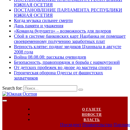
ЮЖНАЯ ОСЕТИЯ
ПОСТАНОВЛЕНИЕ ПАРЛАМЕНТА РЕСПУБЛИКИ
ЮЖНАЯ ОСЕТИЯ
Когда музыка сильнее смерти
Дань памяти и уважения
«Команда будущего» – возможность для лидеров
Сбой в системе банковских карт Нацбанка не помешает
своевременному получению заработных плат
Верность клятве: подвиг медиков Цхинвала в августе
2008 года
Война 08.08.08: рассказы очевидцев
Безопасность, правопорядок и борьба с наркоугрозой
От детских пробежек во дворе до мастера спорта
Героическая оборона Одессы от фашистских
захватчиков
Search for:
О ГАЗЕТЕ
НОВОСТИ
ВЛАСТЬ
Президент
Правительство
Парлам