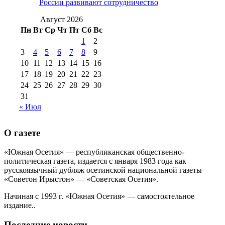
России развивают сотрудничество
№99 4 августа
2017 г
(9)
№99 4 августа 2015 г
(6)
2016 г
(12)
№99 16
Август 2026
№99 8 июля 2014 г
(9)
Пн
Вт
Ср
Чт
Пт
Сб
Вс
№99+100 10
августа 2012 г
(11)
1
2
августа 2013 г
(12)
3
4
5
6
7
8
9
10
11
12
13
14
15
16
17
18
19
20
21
22
23
24
25
26
27
28
29
30
31
« Июл
О газете
«Южная Осетия» — республиканская общественно-
политическая газета, издается с января 1983 года как
русскоязычный дубляж осетинской национальной газеты
«Советон Ирыстон» — «Советская Осетия».
Начиная с 1993 г. «Южная Осетия» — самостоятельное
издание..
Последние новости