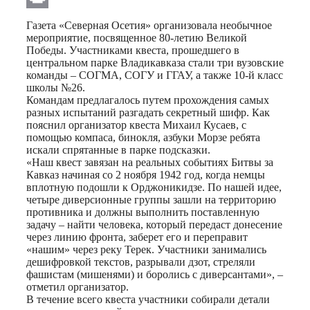
Print
Газета «Северная Осетия» организовала необычное
мероприятие, посвященное 80-летию Великой
Победы. Участниками квеста, прошедшего в
центральном парке Владикавказа стали три вузовские
команды – СОГМА, СОГУ и ГГАУ, а также 10-й класс
школы №26.
Командам предлагалось путем прохождения самых
разных испытаний разгадать секретный шифр. Как
пояснил организатор квеста Михаил Кусаев, с
помощью компаса, бинокля, азбуки Морзе ребята
искали спрятанные в парке подсказки.
«Наш квест завязан на реальных событиях Битвы за
Кавказ начиная со 2 ноября 1942 год, когда немцы
вплотную подошли к Орджоникидзе. По нашей идее,
четыре диверсионные группы зашли на территорию
противника и должны выполнить поставленную
задачу – найти человека, который передаст донесение
через линию фронта, заберет его и переправит
«нашим» через реку Терек. Участники занимались
дешифровкой текстов, разрывали дзот, стреляли
фашистам (мишенями) и боролись с диверсантами», –
отметил организатор.
В течение всего квеста участники собирали детали