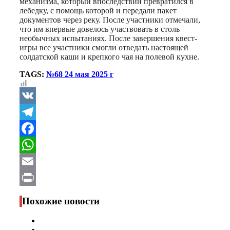
механизма, который впоследствии превратился в
лебедку, с помощь которой и передали пакет
документов через реку. После участники отмечали,
что им впервые довелось участвовать в столь
необычных испытаниях. После завершения квест-
игры все участники смогли отведать настоящей
солдатской каши и крепкого чая на полевой кухне.
TAGS:
№68 24 мая 2025 г
VK
Telegram
Facebook
WhatsApp
Email
Print
Похожие новости