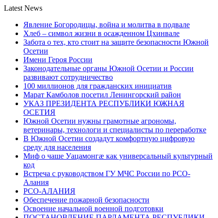
Latest News
Явление Богородицы, война и молитва в подвале
Хлеб – символ жизни в осажденном Цхинвале
Забота о тех, кто стоит на защите безопасности Южной
Осетии
Имени Героя России
Законодательные органы Южной Осетии и России
развивают сотрудничество
100 миллионов для гражданских инициатив
Марат Камболов посетил Ленингорский район
УКАЗ ПРЕЗИДЕНТА РЕСПУБЛИКИ ЮЖНАЯ
ОСЕТИЯ
Южной Осетии нужны грамотные агрономы,
ветеринары, технологи и специалисты по переработке
В Южной Осетии создадут комфортную цифровую
среду для населения
Миф о чаше Уацамонгæ как универсальный культурный
код
Встреча с руководством ГУ МЧС России по РСО-
Алания
РСО-АЛАНИЯ
Обеспечение пожарной безопасности
Освоение начальной военной подготовки
ПОСТАНОВЛЕНИЕ ПАРЛАМЕНТА РЕСПУБЛИКИ