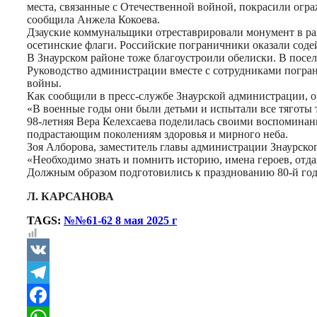
места, связанные с Отечественной войной, покрасили ог
сообщила Анжела Кокоева.
Дзауские коммунальщики отреставрировали монумент в рай
осетинские флаги. Российские пограничники оказали соде
В Знаурском районе тоже благоустроили обелиски. В посе
Руководство администрации вместе с сотрудниками погра
войны.
Как сообщили в пресс-службе Знаурской администрации, о
«В военные годы они были детьми и испытали все тяготы т
98-летняя Вера Келехсаева поделилась своими воспоминани
подрастающим поколениям здоровья и мирного неба.
Зоя Алборова, заместитель главы администрации Знаурско
«Необходимо знать и помнить историю, имена героев, отда
Должным образом подготовились к празднованию 80-й го
Л. КАРСАНОВА
TAGS:
№№61-62 8 мая 2025 г
VK
Telegram