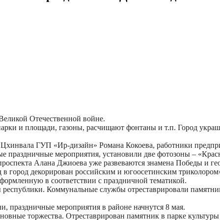
 Великой Отечественной войне.
арки и площади, газоны, расчищают фонтаны и т.п. Город укра
г.Цхинвала ГУП «Ир-дизайн» Романа Кокоева, работники предп
ые праздничные мероприятия, установили две фотозоны – «Красн
проспекта Алана Джиоева уже развеваются знамена Победы и ге
д в город декорирован российским и югоосетинским триколором»
формленную в соответствии с праздничной тематикой.
 республики. Коммунальные службы отреставрировали памятник
, праздничные мероприятия в районе начнутся 8 мая.
новные торжества. Отреставрирован памятник в парке культуры 