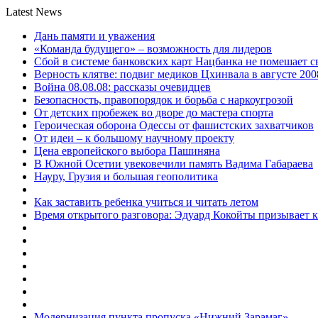
Latest News
Дань памяти и уважения
«Команда будущего» – возможность для лидеров
Сбой в системе банковских карт Нацбанка не помешает 
Верность клятве: подвиг медиков Цхинвала в августе 200
Война 08.08.08: рассказы очевидцев
Безопасность, правопорядок и борьба с наркоугрозой
От детских пробежек во дворе до мастера спорта
Героическая оборона Одессы от фашистских захватчиков
От идеи – к большому научному проекту
Цена европейского выбора Пашиняна
В Южной Осетии увековечили память Вадима Габараева
Науру, Грузия и большая геополитика
Как заставить ребенка учиться и читать летом
Время открытого разговора: Эдуард Кокойты призывает 
Модернизация пункта пропуска «Нижний Зарамаг»