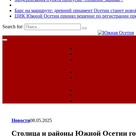
Барс на маршруте: древний орнамент Осетии станет ново
ЦИК Южной Осетии принял решение по регистрации пред
Search for:
Новости
08.05.2025
Столица и районы Южной Осетии го