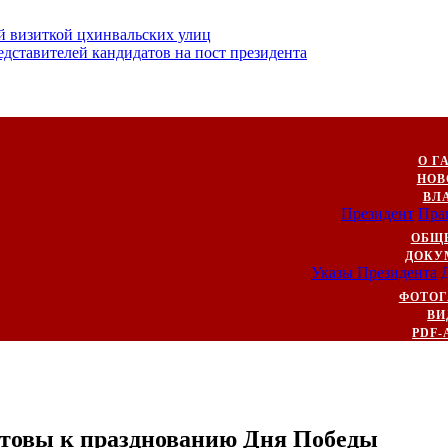
й визиткой цхинвальских улиц
ставителей кандидатов на пост президента
О Г
НОВ
ВЛ
Президент
Пра
ОБЩ
ДОКУ
Указы Президента
ФОТОГ
ВИ
PDF-
товы к празднованию Дня Победы