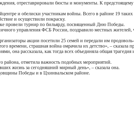
раждения, отреставрировали бюсты и монументы. К предстоящем
центре и обелиски участникам войны. Всего в районе 19 таких
йствие и осуществили покраску.
лке провели турнир по бильярду, посвященный Дню Победы.
ничного управления ФСБ России, поздравило местных жителей, 
рганизаторы акции посетили 25 семей и передали им продоволь-
ого времени, страшная война омрачила их детство», – сказала пр
ями, она рассказала, как тогда всех объединяла общая трагедия
го района, отметила важность подобных мероприятий.
вших жизнь за сегодняшний мирный день», – сказала она.
довщины Победы и в Цхинвальском районе.