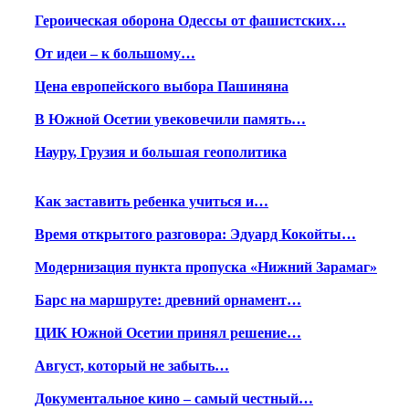
Героическая оборона Одессы от фашистских…
От идеи – к большому…
Цена европейского выбора Пашиняна
В Южной Осетии увековечили память…
Науру, Грузия и большая геополитика
Как заставить ребенка учиться и…
Время открытого разговора: Эдуард Кокойты…
Модернизация пункта пропуска «Нижний Зарамаг»
Барс на маршруте: древний орнамент…
ЦИК Южной Осетии принял решение…
Август, который не забыть…
Документальное кино – самый честный…