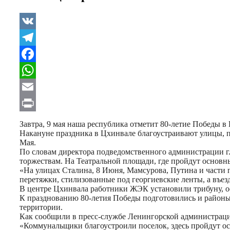
VK
Telegram
Facebook
WhatsApp
Email
Print
Завтра, 9 мая наша республика отметит 80-летие Победы в
Накануне праздника в Цхинвале благоустраивают улицы, п
Мая.
По словам директора подведомственного администрации 
торжествам. На Театральной площади, где пройдут основн
«На улицах Сталина, 8 Июня, Мамсурова, Путина и части 
перетяжки, стилизованные под георгиевские ленты, а въез
В центре Цхинвала работники ЖЭК установили трибуну, о
К празднованию 80-летия Победы подготовились и районы
территории.
Как сообщили в пресс-службе Ленингорской администрации
«Коммунальщики благоустроили поселок, здесь пройдут ос