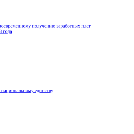
своевременному получению заработных плат
8 года
к национальному единству