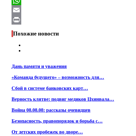
Facebook
WhatsApp
Email
Print
Похожие новости
Дань памяти и уважения
«Команда будущего» – возможность для…
Сбой в системе банковских карт…
Верность клятве: подвиг медиков Цхинвала…
Война 08.08.08: рассказы очевидцев
Безопасность, правопорядок и борьба с…
От детских пробежек во дворе…