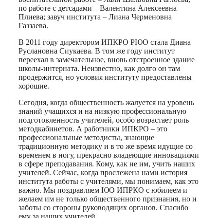
по работе с детсадами – Валентина Алексеевна
Плиева; завуч института – Лиана Черменовна
Газзаева.
В 2011 году директором ИПКРО РЮО стала Диана
Руслановна Сиукаева. В том же году институт
переехал в замечательное, вновь отстроенное здание
школы-интерната. Неизвестно, как долго он там
продержится, но условия институту предоставлены
хорошие.
Сегодня, когда общественность жалуется на уровень
знаний учащихся и на низкую профессиональную
подготовленность учителей, особо возрастает роль
методкабинетов. А работники ИПКРО – это
профессиональные методисты, знающие
традиционную методику и в то же время идущие со
временем в ногу, прекрасно владеющие инновациями
в сфере преподавания. Кому, как не им, учить наших
учителей. Сейчас, когда прослежена нами история
института работы с учителями, мы понимаем, как это
важно. Мы поздравляем ЮО ИПРКО с юбилеем и
желаем им не только общественного признания, но и
заботы со стороны руководящих органов. Спасибо
ему за наших учителей.