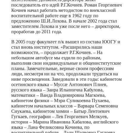
последователь его идей Р.Г.Кочиев. Роман Георгиевич
Кочиев начал работать методистом по внеклассной
воспитательной работе еще в 1962 году по
предложению Ш.И.Лохова. В начале 2002 года стал
заместителем Лохова и уже после него – директором,
проработав до 2011 года.
В 2005 году факультет п/к вышел из состава ЮОГУ и
стал вновь институтом. «Расширились наши
возможности, – продолжает Р.Г.Кочиев. – На
небольшом автобусе мы ездили по районам,
выполняя свои индивидуальные и общеинститутские
планы. Замечательные, верные своим профессиям
люди, несмотря ни на что, продолжали трудиться на
ниве просвещения. Заведовали в эти годы: кабинетом
осетинского языка – Муссæ Антонович Плиев,
русского языка – Заира Ильинична Кабулова,
математики – Ванда Владимировна Магкоева,
кабинетом физики – Мэри Суликоевна Пухаева,
кабинетом начальных классов – Варвара Семеновна
Сиукаева, кабинетом химии – Батыр Лентоевич
Гугкаев, географии – Лев Георгиевич Мелкуев,
истории – Марина Ивановна Хабалова, английского
языка – Лана Феликсовна Кочиева, по
воспитательной работе – Лали Шалвовна Гаглоева,