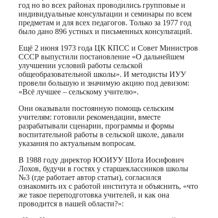
год но во всех районах проводились групповые и
индивидуальные консультации и семинары по всем
предметам и для всех педагогов. Только за 1977 год
было дано 896 устных и письменных консультаций.
Ещё 2 июня 1973 года ЦК КПСС и Совет Министров
СССР выпустили постановление «О дальнейшем
улучшении условий работы сельской
общеобразовательной школы». И методисты ИУУ
провели большую и значимую акцию под девизом:
«Всё лучшее – сельскому учителю».
Они оказывали постоянную помощь сельским
учителям: готовили рекомендации, вместе
разрабатывали сценарии, программы и формы
воспитательной работы в сельской школе, давали
указания по актуальным вопросам.
В 1988 году директор ЮОИУУ Шота Иосифович
Лохов, будучи в гостях у старшеклассников школы
№3 (где работает автор статьи), согласился
ознакомить их с работой института и объяснить, «что
же такое переподготовка учителей, и как она
проводится в нашей области?»: