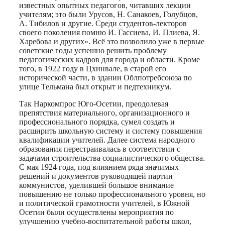
известных опытных педагогов, читавших лекции
учителям; это были Урусов, Н. Санакоев, Голубцов,
А. Тибилов и другие. Среди студентов-лекторов
своего поколения помню И. Гассиева, И. Плиева, Я.
Харебова и других». Всё это позволило уже в первые
советские годы успешно решить проблему
педагогических кадров для города и области. Кроме
того, в 1922 году в Цхинвале, в старой его
исторической части, в здании Облпотребсоюза по
улице Тельмана был открыт и педтехникум.
Так Наркомпрос Юго-Осетии, преодолевая
препятствия материального, организационного и
профессионального порядка, сумел создать и
расширить школьную систему и систему повышения
квалификации учителей. Далее система народного
образования перестраивалась в соответствии с
задачами строительства социалистического общества.
С мая 1924 года, под влиянием ряда значимых
решений и документов руководящей партии
коммунистов, уделившей большое внимание
повышению не только профессионального уровня, но
и политической грамотности учителей, в Южной
Осетии были осуществлены мероприятия по
улучшению учебно-воспитательной работы школ,