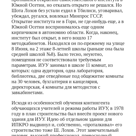
Южной Осетии, но отказать открыто не решался. Но
Шота Лохов без устали ездил в Тбилиси, уговаривал,
убеждал, ругался, вовлекал Минпрос ГССР.
Открытие института не в Гори, не где-нибудь еще, а в
Южной Осетии воспринималось еще одним
кирпичиком в автономию области. Когда, наконец,
институт был открыт, в него вошло 17
методкабинетов. Находился он по-прежнему на улице
8 Июня, на 2 этаже 8-летней школы (раньше она была
средней школой №8). Было тесно, неуютно,
помещения не соответствовали требуемым
параметрам. ИУУ занимал в школе 11 комнат, из
которых: одна аудитория, одна лаборатория,
библиотека, две отведённые под общежитие комнаты
на 30 человек, бухгалтерия и канцелярия,
директорская, 4 комнаты для методистов с
завкабинетами.
Исходя из особенностей обучения контингента
обучающихся учителей и режима работы ИУУ, в 1978
году в план строительства был внесён проект нового
здания для ИУУ. Идею об отдельном здании для
ИПКРО выдвинул и, собственно, «проталкивал» его
строительство тоже Ш. Лохов. Этот замечательный
человек, высокий профессионал, превосходный