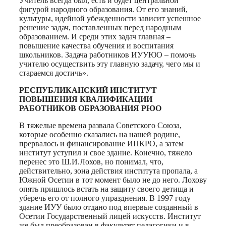
Учитель всегда был, есть и будет центральной
фигурой народного образования. От его знаний,
культуры, идейной убежденности зависит успешное
решение задач, поставленных перед народным
образованием. И среди этих задач главная –
повышение качества обучения и воспитания
школьников. Задача работников ИУУЮО – помочь
учителю осуществить эту главную задачу, чего мы и
стараемся достичь».
РЕСПУБЛИКАНСКИЙ ИНСТИТУТ
ПОВЫШЕНИЯ КВАЛИФИКАЦИИ
РАБОТНИКОВ ОБРАЗОВАНИЯ РЮО
В тяжелые времена развала Советского Союза,
которые особенно сказались на нашей родине,
прервалось и финансирование ИПКРО, а затем
институт уступил и свое здание. Конечно, тяжело
перенес это Ш.И.Лохов, но понимал, что,
действительно, зона действия института пропала, а
Южной Осетии в тот момент было не до него. Лохову
опять пришлось встать на защиту своего детища и
уберечь его от полного упразднения. В 1997 году
здание ИУУ было отдано под впервые созданный в
Осетии Государственный лицей искусств. Институт
же был преобразован в факультет педагогики и в