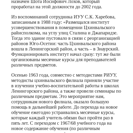
назначен Шота Иосифович Лохов, который
проработал на этой должности до 2002 года.
Из воспоминаний сотрудника ИУУ С.К. Харебова,
записанным в 1988 году: «Размещался институт
усовершенствования в помещении Цхинвальского
райисполкома, на углу улиц Сталина и Джапаридзе.
Тогда это здание пустовало в связи с реорганизацией
районов Юго-Осетии: часть Цхинвальского района
вошла в Ленингорский район, а часть – в Знаурский.
Функционировать институт начал сразу: тут же были
организованы месячные курсы для преподавателей
различных предметов.
Осенью 1963 года, совместно с методистами РИУУ,
методисты цхинвальского филиала приняли участие
в изучении учебно-воспитательной работы в школах
Ленингорского района, а также провели семинары по
различным предметам. Это мероприятие нам,
сотрудникам нового филиала, оказало большую
помощь в дальнейшей работе. До перехода на новое
обучение ежегодно устраивались месячные курсы,
которые каждый учитель обязан был пройти раз в
пять лет. С переходом с 1967/68 учебного года на
новое содержание обучения (по различным