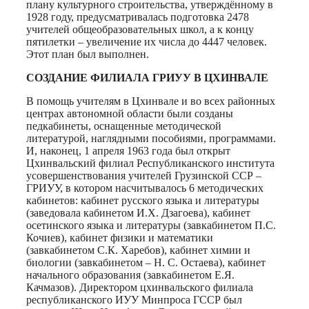
плану культурного строительства, утверждённому в
1928 году, предусматривалась подготовка 2478
учителей общеобразовательных школ, а к концу
пятилетки – увеличение их числа до 4447 человек.
Этот план был выполнен.
СОЗДАНИЕ ФИЛИАЛА ГРИУУ В ЦХИНВАЛЕ
В помощь учителям в Цхинвале и во всех районных
центрах автономной области были созданы
педкабинеты, оснащенные методической
литературой, наглядными пособиями, программами.
И, наконец, 1 апреля 1963 года был открыт
Цхинвальский филиал Республиканского института
усовершенствования учителей Грузинской ССР –
ГРИУУ, в котором насчитывалось 6 методических
кабинетов: кабинет русского языка и литературы
(заведовала кабинетом И.Х. Дзагоева), кабинет
осетинского языка и литературы (завкабинетом П.С.
Кочиев), кабинет физики и математики
(завкабинетом С.К. Харебов), кабинет химии и
биологии (завкабинетом – Н. С. Остаева), кабинет
начального образования (завкабинетом Е.Я.
Качмазов). Директором цхинвальского филиала
республиканского ИУУ Минпроса ГССР был