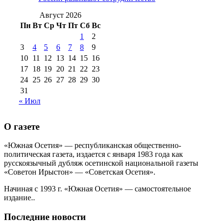
№99 4 августа
2017 г
(9)
№99 4 августа 2015 г
(6)
2016 г
(12)
№99 16
Август 2026
№99 8 июля 2014 г
(9)
Пн
Вт
Ср
Чт
Пт
Сб
Вс
№99+100 10
августа 2012 г
(11)
1
2
августа 2013 г
(12)
3
4
5
6
7
8
9
10
11
12
13
14
15
16
17
18
19
20
21
22
23
24
25
26
27
28
29
30
31
« Июл
О газете
«Южная Осетия» — республиканская общественно-
политическая газета, издается с января 1983 года как
русскоязычный дубляж осетинской национальной газеты
«Советон Ирыстон» — «Советская Осетия».
Начиная с 1993 г. «Южная Осетия» — самостоятельное
издание..
Последние новости