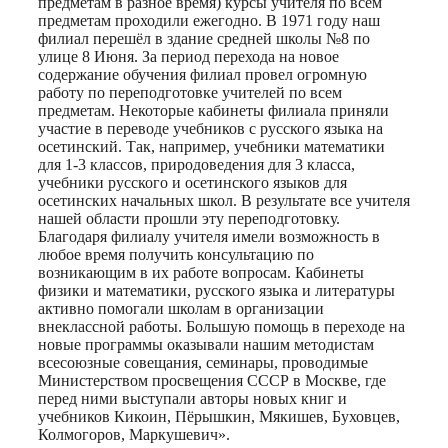
предметам в разное время) курсы учителя по всем
предметам проходили ежегодно. В 1971 году наш
филиал перешёл в здание средней школы №8 по
улице 8 Июня. За период перехода на новое
содержание обучения филиал провел огромную
работу по переподготовке учителей по всем
предметам. Некоторые кабинеты филиала приняли
участие в переводе учебников с русского языка на
осетинский. Так, например, учебники математики
для 1-3 классов, природоведения для 3 класса,
учебники русского и осетинского языков для
осетинских начальных школ. В результате все учителя
нашей области прошли эту переподготовку.
Благодаря филиалу учителя имели возможность в
любое время получить консультацию по
возникающим в их работе вопросам. Кабинеты
физики и математики, русского языка и литературы
активно помогали школам в организации
внеклассной работы. Большую помощь в переходе на
новые программы оказывали нашим методистам
всесоюзные совещания, семинары, проводимые
Министерством просвещения СССР в Москве, где
перед ними выступали авторы новых книг и
учебников Кикоин, Пёрышкин, Мякишев, Буховцев,
Колмогоров, Маркушевич».