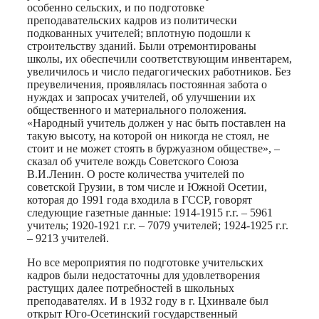
особенно сельских, и по подготовке
преподавательских кадров из политически
подкованных учителей; вплотную подошли к
строительству зданий. Были отремонтированы
школы, их обеспечили соответствующим инвентарем,
увеличилось и число педагогических работников. Без
преувеличения, проявлялась постоянная забота о
нуждах и запросах учителей, об улучшении их
общественного и материального положения.
«Народный учитель должен у нас быть поставлен на
такую высоту, на которой он никогда не стоял, не
стоит и не может стоять в буржуазном обществе», –
сказал об учителе вождь Советского Союза
В.И.Ленин. О росте количества учителей по
советской Грузии, в том числе и Южной Осетии,
которая до 1991 года входила в ГССР, говорят
следующие газетные данные: 1914-1915 г.г. – 5961
учитель; 1920-1921 г.г. – 7079 учителей; 1924-1925 г.г.
– 9213 учителей.
Но все мероприятия по подготовке учительских
кадров были недостаточны для удовлетворения
растущих далее потребностей в школьных
преподавателях. И в 1932 году в г. Цхинвале был
открыт Юго-Осетинский государственный