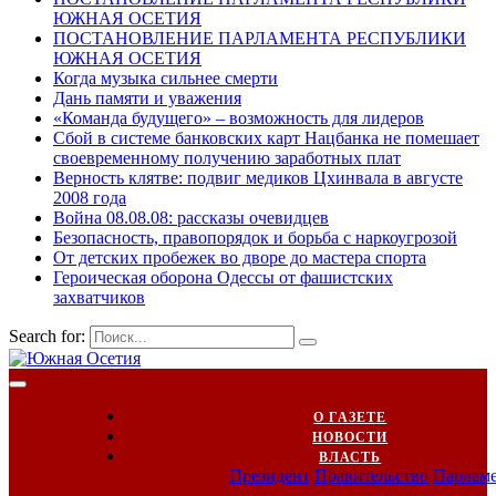
ЮЖНАЯ ОСЕТИЯ
ПОСТАНОВЛЕНИЕ ПАРЛАМЕНТА РЕСПУБЛИКИ
ЮЖНАЯ ОСЕТИЯ
Когда музыка сильнее смерти
Дань памяти и уважения
«Команда будущего» – возможность для лидеров
Сбой в системе банковских карт Нацбанка не помешает
своевременному получению заработных плат
Верность клятве: подвиг медиков Цхинвала в августе
2008 года
Война 08.08.08: рассказы очевидцев
Безопасность, правопорядок и борьба с наркоугрозой
От детских пробежек во дворе до мастера спорта
Героическая оборона Одессы от фашистских
захватчиков
Search for:
О ГАЗЕТЕ
НОВОСТИ
ВЛАСТЬ
Президент
Правительство
Парлам