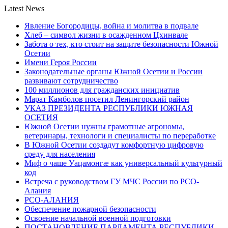
Latest News
Явление Богородицы, война и молитва в подвале
Хлеб – символ жизни в осажденном Цхинвале
Забота о тех, кто стоит на защите безопасности Южной
Осетии
Имени Героя России
Законодательные органы Южной Осетии и России
развивают сотрудничество
100 миллионов для гражданских инициатив
Марат Камболов посетил Ленингорский район
УКАЗ ПРЕЗИДЕНТА РЕСПУБЛИКИ ЮЖНАЯ
ОСЕТИЯ
Южной Осетии нужны грамотные агрономы,
ветеринары, технологи и специалисты по переработке
В Южной Осетии создадут комфортную цифровую
среду для населения
Миф о чаше Уацамонгæ как универсальный культурный
код
Встреча с руководством ГУ МЧС России по РСО-
Алания
РСО-АЛАНИЯ
Обеспечение пожарной безопасности
Освоение начальной военной подготовки
ПОСТАНОВЛЕНИЕ ПАРЛАМЕНТА РЕСПУБЛИКИ