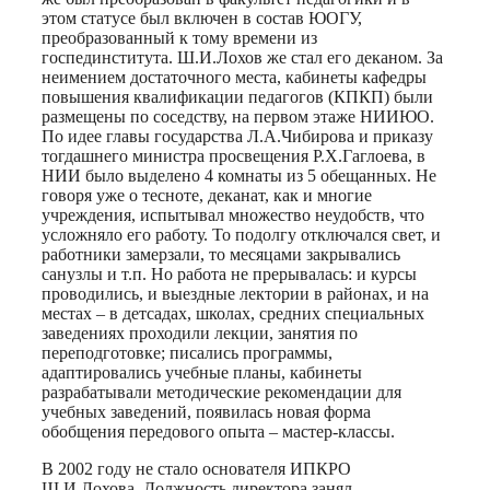
этом статусе был включен в состав ЮОГУ,
преобразованный к тому времени из
госпединститута. Ш.И.Лохов же стал его деканом. За
неимением достаточного места, кабинеты кафедры
повышения квалификации педагогов (КПКП) были
размещены по соседству, на первом этаже НИИЮО.
По идее главы государства Л.А.Чибирова и приказу
тогдашнего министра просвещения Р.Х.Гаглоева, в
НИИ было выделено 4 комнаты из 5 обещанных. Не
говоря уже о тесноте, деканат, как и многие
учреждения, испытывал множество неудобств, что
усложняло его работу. То подолгу отключался свет, и
работники замерзали, то месяцами закрывались
санузлы и т.п. Но работа не прерывалась: и курсы
проводились, и выездные лектории в районах, и на
местах – в детсадах, школах, средних специальных
заведениях проходили лекции, занятия по
переподготовке; писались программы,
адаптировались учебные планы, кабинеты
разрабатывали методические рекомендации для
учебных заведений, появилась новая форма
обобщения передового опыта – мастер-классы.
В 2002 году не стало основателя ИПКРО
Ш.И.Лохова. Должность директора занял