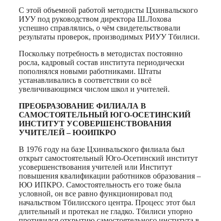
С этой объемной работой методисты Цхинвальского
ИУУ под руководством директора Ш.Лохова
успешно справлялись, о чём свидетельствовали
результаты проверок, производимых РИУУ Тбилиси.
Поскольку потребность в методистах постоянно
росла, кадровый состав института периодически
пополнялся новыми работниками. Штаты
устанавливались в соответствии со всё
увеличивающимся числом школ и учителей.
ПРЕОБРАЗОВАНИЕ ФИЛИАЛА В
САМОСТОЯТЕЛЬНЫЙ ЮГО-ОСЕТИНСКИЙ
ИНСТИТУТ УСОВЕРШЕНСТВОВАНИЯ
УЧИТЕЛЕЙ – ЮОИПКРО
В 1976 году на базе Цхинвальского филиала был
открыт самостоятельный Юго-Осетинский институт
усовершенствования учителей или Институт
повышения квалификации работников образования –
ЮО ИПКРО. Самостоятельность его тоже была
условной, он все равно функционировал под
начальством Тбилисского центра. Процесс этот был
длительный и протекал не гладко. Тбилиси упорно
противился открытию самостоятельного института в