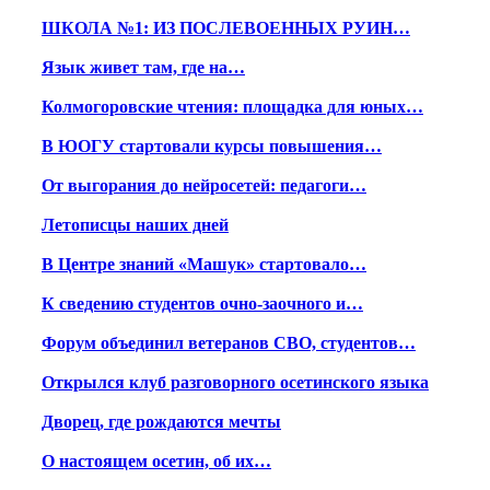
ШКОЛА №1: ИЗ ПОСЛЕВОЕННЫХ РУИН…
Язык живет там, где на…
Колмогоровские чтения: площадка для юных…
В ЮОГУ стартовали курсы повышения…
От выгорания до нейросетей: педагоги…
Летописцы наших дней
В Центре знаний «Машук» стартовало…
К сведению студентов очно-заочного и…
Форум объединил ветеранов СВО, студентов…
Открылся клуб разговорного осетинского языка
Дворец, где рождаются мечты
О настоящем осетин, об их…