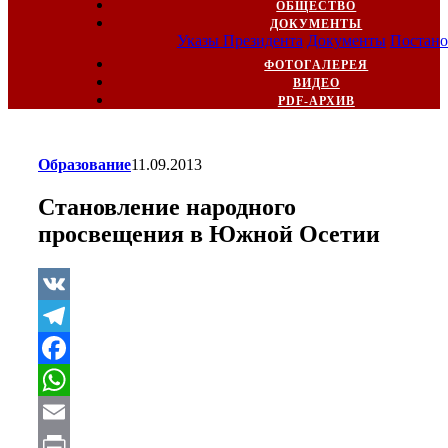
ОБЩЕСТВО
ДОКУМЕНТЫ
Указы Президента
Документы
Постано
ФОТОГАЛЕРЕЯ
ВИДЕО
PDF-АРХИВ
Образование
11.09.2013
Становление народного
просвещения в Южной Осетии
VK
Telegram
Facebook
WhatsApp
Email