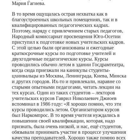
Мария Гагиева.
В то время ощущалась острая нехватка как в
благоустроенных школьных помещениях, так и в
квалифицированных педагогических кадрах.
Поэтому, наряду с привлечением старых педагогов,
Народный комиссариат просвещения Юго-Осетии
приступил к подготовке новых учительских кадров.
С этой целью были организованы и ежегодные
краткосрочные курсы по подготовке учителей и
двухгодичные педагогические курсы. Курсы
проводились обычно летом в здании Госдрамтеатра,
когда сюда приезжали на каникулы студенты-
цхинвальцы из Москвы, Ленинграда, Киева, Минска
и других городов. Их-то и привлекали, наравне со
старыми опытными педагогами, читать лекции на
тех курсах. Один из таких студентов – лекторов
учительских курсов Гаврил Николаевич Джиоев
вспоминал в 1986 году: «Я хорошо помню, что эти
курсы проводились летом. Организатором курсов
был Наркомпрос. В то время учителя нуждались в
повышении своей квалификации, которая, надо
признать, была очень низкой, и нас, ещё студентов,
обязывали принимать участие в процессе улучшения
качества преподавателей. Хорошо также помню всех