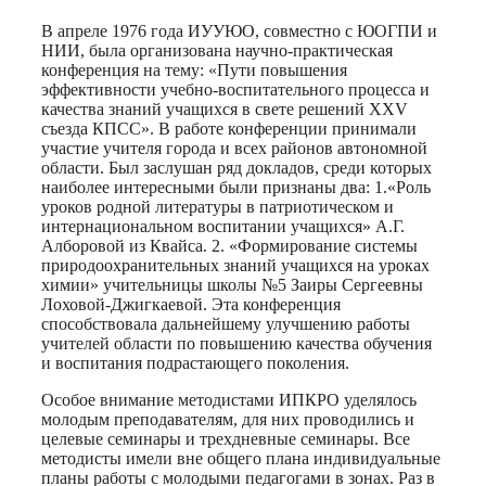
В апреле 1976 года ИУУЮО, совместно с ЮОГПИ и
НИИ, была организована научно-практическая
конференция на тему: «Пути повышения
эффективности учебно-воспитательного процесса и
качества знаний учащихся в свете решений XXV
съезда КПСС». В работе конференции принимали
участие учителя города и всех районов автономной
области. Был заслушан ряд докладов, среди которых
наиболее интересными были признаны два: 1.«Роль
уроков родной литературы в патриотическом и
интернациональном воспитании учащихся» А.Г.
Алборовой из Квайса. 2. «Формирование системы
природоохранительных знаний учащихся на уроках
химии» учительницы школы №5 Заиры Сергеевны
Лоховой-Джигкаевой. Эта конференция
способствовала дальнейшему улучшению работы
учителей области по повышению качества обучения
и воспитания подрастающего поколения.
Особое внимание методистами ИПКРО уделялось
молодым преподавателям, для них проводились и
целевые семинары и трехдневные семинары. Все
методисты имели вне общего плана индивидуальные
планы работы с молодыми педагогами в зонах. Раз в