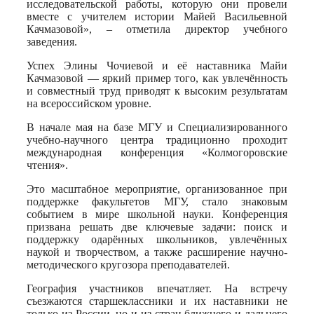
исследовательской работы, которую они провели
вместе с учителем истории Майей Васильевной
Качмазовой», – отметила директор учебного
заведения.
Успех Элины Чочиевой и её наставника Майи
Качмазовой — яркий пример того, как увлечённость
и совместный труд приводят к высоким результатам
на всероссийском уровне.
В начале мая на базе МГУ и Специализированного
учебно-научного центра традиционно проходит
международная конференция «Колмогоровские
чтения».
Это масштабное мероприятие, организованное при
поддержке факультетов МГУ, стало знаковым
событием в мире школьной науки. Конференция
призвана решать две ключевые задачи: поиск и
поддержку одарённых школьников, увлечённых
наукой и творчеством, а также расширение научно-
методического кругозора преподавателей.
География участников впечатляет. На встречу
съезжаются старшеклассники и их наставники не
только из России, но и из стран ближнего и дальнего