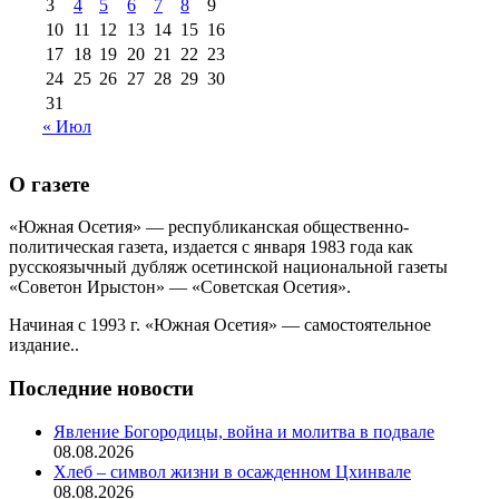
3
4
5
6
7
8
9
10
11
12
13
14
15
16
17
18
19
20
21
22
23
24
25
26
27
28
29
30
31
« Июл
О газете
«Южная Осетия» — республиканская общественно-
политическая газета, издается с января 1983 года как
русскоязычный дубляж осетинской национальной газеты
«Советон Ирыстон» — «Советская Осетия».
Начиная с 1993 г. «Южная Осетия» — самостоятельное
издание..
Последние новости
Явление Богородицы, война и молитва в подвале
08.08.2026
Хлеб – символ жизни в осажденном Цхинвале
08.08.2026