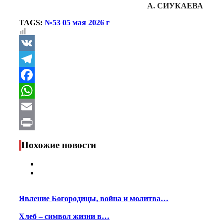
А. СИУКАЕВА
TAGS:
№53 05 мая 2026 г
VK
Telegram
Facebook
WhatsApp
Email
Print
Похожие новости
Явление Богородицы, война и молитва…
Хлеб – символ жизни в…