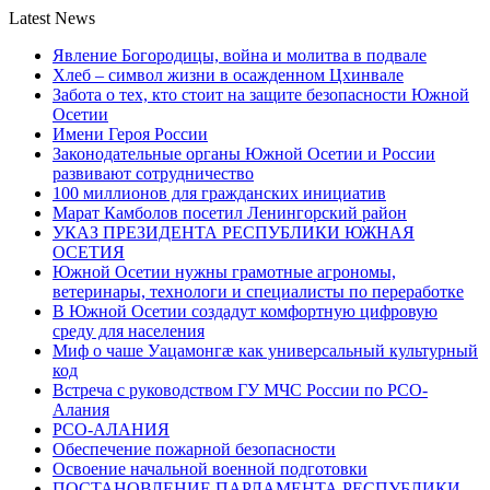
Latest News
Явление Богородицы, война и молитва в подвале
Хлеб – символ жизни в осажденном Цхинвале
Забота о тех, кто стоит на защите безопасности Южной
Осетии
Имени Героя России
Законодательные органы Южной Осетии и России
развивают сотрудничество
100 миллионов для гражданских инициатив
Марат Камболов посетил Ленингорский район
УКАЗ ПРЕЗИДЕНТА РЕСПУБЛИКИ ЮЖНАЯ
ОСЕТИЯ
Южной Осетии нужны грамотные агрономы,
ветеринары, технологи и специалисты по переработке
В Южной Осетии создадут комфортную цифровую
среду для населения
Миф о чаше Уацамонгæ как универсальный культурный
код
Встреча с руководством ГУ МЧС России по РСО-
Алания
РСО-АЛАНИЯ
Обеспечение пожарной безопасности
Освоение начальной военной подготовки
ПОСТАНОВЛЕНИЕ ПАРЛАМЕНТА РЕСПУБЛИКИ