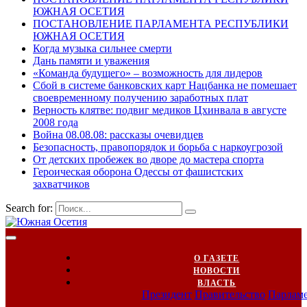
ЮЖНАЯ ОСЕТИЯ
ПОСТАНОВЛЕНИЕ ПАРЛАМЕНТА РЕСПУБЛИКИ
ЮЖНАЯ ОСЕТИЯ
Когда музыка сильнее смерти
Дань памяти и уважения
«Команда будущего» – возможность для лидеров
Сбой в системе банковских карт Нацбанка не помешает
своевременному получению заработных плат
Верность клятве: подвиг медиков Цхинвала в августе
2008 года
Война 08.08.08: рассказы очевидцев
Безопасность, правопорядок и борьба с наркоугрозой
От детских пробежек во дворе до мастера спорта
Героическая оборона Одессы от фашистских
захватчиков
Search for:
О ГАЗЕТЕ
НОВОСТИ
ВЛАСТЬ
Президент
Правительство
Парлам