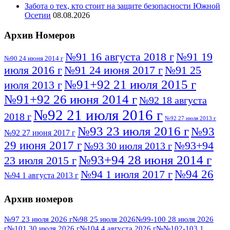
Забота о тех, кто стоит на защите безопасности Южной
Осетии
08.08.2026
Архив Номеров
№91 16 августа 2018 г
№91 19
№90 24 июня 2014 г
июля 2016 г
№91 24 июня 2017 г
№91 25
№91+92 21 июля 2015 г
июля 2013 г
№91+92 26 июня 2014 г
№92 18 августа
№92 21 июля 2016 г
2018 г
№92 27 июля 2013 г
№93 23 июля 2016 г
№93
№92 27 июня 2017 г
29 июня 2017 г
№93+94
№93 30 июля 2013 г
№93+94 28 июня 2014 г
23 июля 2015 г
№94 26
№94 1 июля 2017 г
№94 1 августа 2013 г
июля 2016 г
№95 4 июля 2017 г
№95 1 июля 2014 г
Архив номеров
№95 7 августа 2012 г
№95 25 июля 2015 г
№95 28 июля 2016 г
№95+96 3 августа
№97 23 июля 2026 г
№98 25 июля 2026
№99-100 28 июля 2026
г
№101 30 июля 2026 г
№104 4 августа 2026 г
№№102-103 1