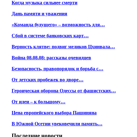
Когда музыка сильнее смерти
Дань памяти и уважения
«Команда будущего» – возможность для…
Сбой в системе банковских карт…
Верность клятве: подвиг медиков Цхинвала…
Война 08.08.08: рассказы очевидцев
Безопасность, правопорядок и борьба с…
От детских пробежек во дворе…
Героическая оборона Одессы от фашистских…
От идеи – к большому…
Цена европейского выбора Пашиняна
В Южной Осетии увековечили память…
Последние новости