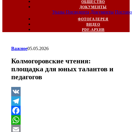
ОБЩЕСТВО
ДОКУМЕНТЫ
Указы Президента
Документы
Постано
ФОТОГАЛЕРЕЯ
ВИДЕО
PDF-АРХИВ
Важное
05.05.2026
Колмогоровские чтения:
площадка для юных талантов и
педагогов
VK
Telegram
Facebook
WhatsApp