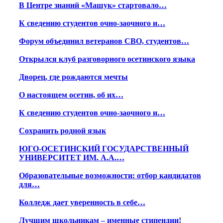
В Центре знаний «Машук» стартовало…
К сведению студентов очно-заочного и…
Форум объединил ветеранов СВО, студентов…
Открылся клуб разговорного осетинского языка
Дворец, где рождаются мечты
О настоящем осетин, об их…
К сведению студентов очно-заочного и…
Сохранить родной язык
ЮГО-ОСЕТИНСКИЙ ГОСУДАРСТВЕННЫЙ
УНИВЕРСИТЕТ ИМ. А.А.…
Образовательные возможности: отбор кандидатов
для…
Колледж дает уверенность в себе…
Лучшим школьникам – именные стипендии!