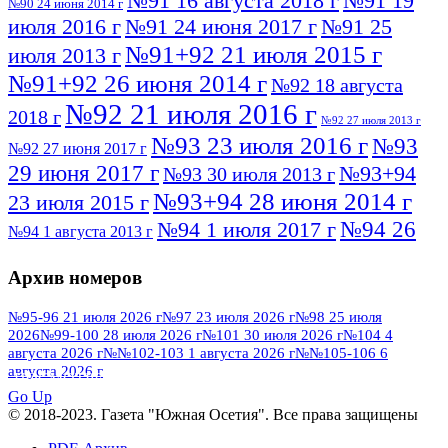
№91 16 августа 2018 г
№91 19
№90 24 июня 2014 г
июля 2016 г
№91 24 июня 2017 г
№91 25
№91+92 21 июля 2015 г
июля 2013 г
№91+92 26 июня 2014 г
№92 18 августа
№92 21 июля 2016 г
2018 г
№92 27 июля 2013 г
№93 23 июля 2016 г
№93
№92 27 июня 2017 г
29 июня 2017 г
№93+94
№93 30 июля 2013 г
№93+94 28 июня 2014 г
23 июля 2015 г
№94 26
№94 1 июля 2017 г
№94 1 августа 2013 г
июля 2016 г
№95 4 июля 2017 г
№95 1 июля 2014 г
Архив номеров
№95 7 августа 2012 г
№95 25 июля 2015 г
№95 28 июля 2016 г
№95+96 3 августа
№95-96 21 июля 2026 г
№97 23 июля 2026 г
№98 25 июля
2026
№99-100 28 июля 2026 г
№101 30 июля 2026 г
№104 4
№96 9 августа
2013 г
№96 6 июля 2017 г
августа 2026 г
№№102-103 1 августа 2026 г
№№105-106 6
2012 г
№96+97 3 июля 2014 г
августа 2026 г
№96 28 июля 2015 г
ПОСМОТРЕТЬ ВСЕ
№96+97 30 июля 2016 г
№97
Go Up
№97 6 августа 2013 г
© 2018-2023. Газета "Южная Осетия". Все права защищены
№97 11 августа 2012 г
8 июля 2017 г