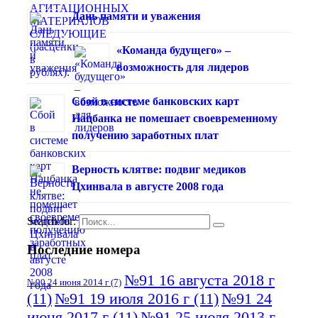
Дань памяти и уважения
«Команда будущего» –
возможность для лидеров
Сбой в системе банковских карт
Нацбанка не помешает своевременному
получению заработных плат
Верность клятве: подвиг медиков
Цхинвала в августе 2008 года
Search for:
Последние номера
№91 16 августа 2018 г
№90 24 июня 2014 г
(7)
(11)
№91 19 июля 2016 г
(11)
№91 24
июня 2017 г
(11)
№91 25 июля 2013 г