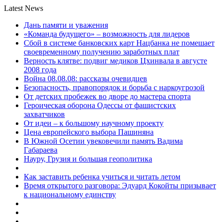
Latest News
Дань памяти и уважения
«Команда будущего» – возможность для лидеров
Сбой в системе банковских карт Нацбанка не помешает
своевременному получению заработных плат
Верность клятве: подвиг медиков Цхинвала в августе
2008 года
Война 08.08.08: рассказы очевидцев
Безопасность, правопорядок и борьба с наркоугрозой
От детских пробежек во дворе до мастера спорта
Героическая оборона Одессы от фашистских
захватчиков
От идеи – к большому научному проекту
Цена европейского выбора Пашиняна
В Южной Осетии увековечили память Вадима
Габараева
Науру, Грузия и большая геополитика
Как заставить ребенка учиться и читать летом
Время открытого разговора: Эдуард Кокойты призывает
к национальному единству