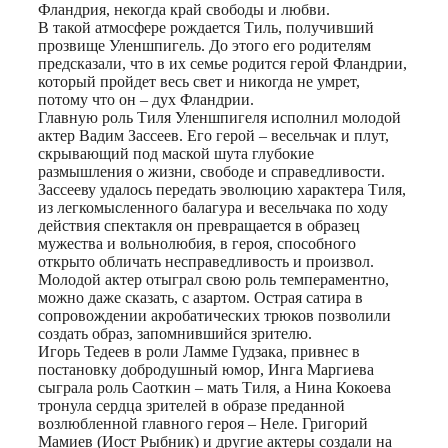
Фландрия, некогда край свободы и любви.
В такой атмосфере рождается Тиль, получивший
прозвище Уленшпигель. До этого его родителям
предсказали, что в их семье родится герой Фландрии,
который пройдет весь свет и никогда не умрет,
потому что он – дух Фландрии.
Главную роль Тиля Уленшпигеля исполнил молодой
актер Вадим Зассеев. Его герой – весельчак и плут,
скрывающий под маской шута глубокие
размышления о жизни, свободе и справедливости.
Зассееву удалось передать эволюцию характера Тиля,
из легкомысленного балагура и весельчака по ходу
действия спектакля он превращается в образец
мужества и вольнолюбия, в героя, способного
открыто обличать несправедливость и произвол.
Молодой актер отыграл свою роль темпераментно,
можно даже сказать, с азартом. Острая сатира в
сопровождении акробатических трюков позволили
создать образ, запомнившийся зрителю.
Игорь Тедеев в роли Ламме Гудзака, привнес в
постановку добродушный юмор, Инга Маргиева
сыграла роль Саоткин – мать Тиля, а Нина Кокоева
тронула сердца зрителей в образе преданной
возлюбленной главного героя – Неле. Григорий
Мамиев (Иост Рыбник) и другие актеры создали на