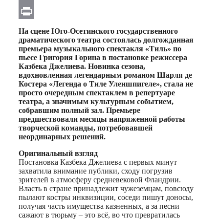
Email
Print
На сцене Юго-Осетинского государственного
драматического театра состоялась долгожданная
премьера музыкального спектакля «Тиль» по
пьесе Григория Горина в постановке режиссера
Казбека Джелиева. Новинка сезона,
вдохновленная легендарным романом Шарля де
Костера «Легенда о Тиле Уленшпигеле», стала не
просто очередным спектаклем в репертуаре
театра, а значимым культурным событием,
собравшим полный зал. Премьере
предшествовали месяцы напряженной работы
творческой команды, потребовавшей
неординарных решений.
Оригинальный
взгляд
Постановка Казбека Джелиева с первых минут
захватила внимание публики, сходу погрузив
зрителей в атмосферу средневековой Фландрии.
Власть в стране принадлежит чужеземцам, повсюду
пылают костры инквизиции, соседи пишут доносы,
получая часть имущества казненных, а за песни
сажают в тюрьму – это всё, во что превратилась