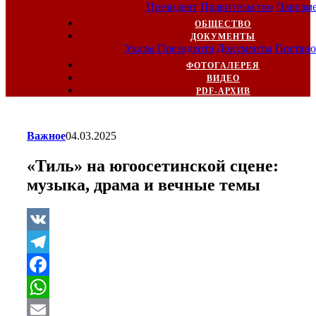
Президент
Правительство
Парлам
ОБЩЕСТВО
ДОКУМЕНТЫ
Указы Президента
Документы
Постано
ФОТОГАЛЕРЕЯ
ВИДЕО
PDF-АРХИВ
Важное
04.03.2025
«Тиль» на югоосетинской сцене:
музыка, драма и вечные темы
VK
Telegram
Facebook
WhatsApp