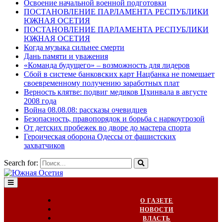
Освоение начальной военной подготовки
ПОСТАНОВЛЕНИЕ ПАРЛАМЕНТА РЕСПУБЛИКИ
ЮЖНАЯ ОСЕТИЯ
ПОСТАНОВЛЕНИЕ ПАРЛАМЕНТА РЕСПУБЛИКИ
ЮЖНАЯ ОСЕТИЯ
Когда музыка сильнее смерти
Дань памяти и уважения
«Команда будущего» – возможность для лидеров
Сбой в системе банковских карт Нацбанка не помешает
своевременному получению заработных плат
Верность клятве: подвиг медиков Цхинвала в августе
2008 года
Война 08.08.08: рассказы очевидцев
Безопасность, правопорядок и борьба с наркоугрозой
От детских пробежек во дворе до мастера спорта
Героическая оборона Одессы от фашистских
захватчиков
Search for:
О ГАЗЕТЕ
НОВОСТИ
ВЛАСТЬ