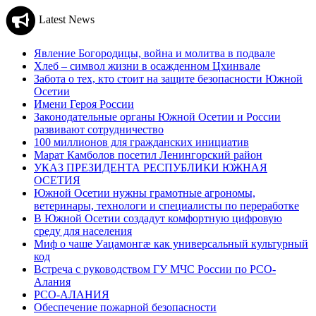
Latest News
Явление Богородицы, война и молитва в подвале
Хлеб – символ жизни в осажденном Цхинвале
Забота о тех, кто стоит на защите безопасности Южной
Осетии
Имени Героя России
Законодательные органы Южной Осетии и России
развивают сотрудничество
100 миллионов для гражданских инициатив
Марат Камболов посетил Ленингорский район
УКАЗ ПРЕЗИДЕНТА РЕСПУБЛИКИ ЮЖНАЯ
ОСЕТИЯ
Южной Осетии нужны грамотные агрономы,
ветеринары, технологи и специалисты по переработке
В Южной Осетии создадут комфортную цифровую
среду для населения
Миф о чаше Уацамонгæ как универсальный культурный
код
Встреча с руководством ГУ МЧС России по РСО-
Алания
РСО-АЛАНИЯ
Обеспечение пожарной безопасности