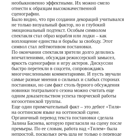
необыкновенно эффектными. Их можно смело
отнести к образцам высококачественной
сценографии.
Было видно, что при создании декораций учитывался
не только визуальный фактор, но и глубокий
эмоциональный подтекст. Особым символом
спектакля стал образ корабля или лодки – как
воплощение единства и борьбы за свободу. Этот
символ стал лейтмотивом постановки.
По окончании спектакля зрители долго делились
впечатлениями, обсуждая режиссерский замысел,
яркость сценографии и игру актеров. Дискуссии
быстро перетекли в соцсети, сопровождаясь
многочисленными комментариями. И пусть звучали
самые разные мнения о сильных и слабых сторонах
постановки, но сам факт столь бурного обсуждения
новинки театрального сезона можно считать еще
одним доказательством успеха творческой работы
югоосетинской труппы.
Еще один примечательный факт – это дебют «Тиля»
на осетинском языке на осетинской сцене.
Органичный перевод текста постановки сделала
Залина Басиева, которую пригласили на сцену после
премьеры. По ее словам, работа над «Тилем» была
непростой, поскольку речь шла не только о переводе