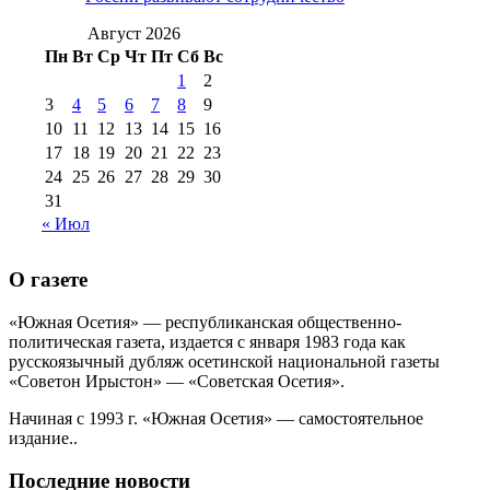
№99 4 августа
2017 г
(9)
№99 4 августа 2015 г
(6)
2016 г
(12)
№99 16
Август 2026
№99 8 июля 2014 г
(9)
Пн
Вт
Ср
Чт
Пт
Сб
Вс
№99+100 10
августа 2012 г
(11)
1
2
августа 2013 г
(12)
3
4
5
6
7
8
9
10
11
12
13
14
15
16
17
18
19
20
21
22
23
24
25
26
27
28
29
30
31
« Июл
О газете
«Южная Осетия» — республиканская общественно-
политическая газета, издается с января 1983 года как
русскоязычный дубляж осетинской национальной газеты
«Советон Ирыстон» — «Советская Осетия».
Начиная с 1993 г. «Южная Осетия» — самостоятельное
издание..
Последние новости