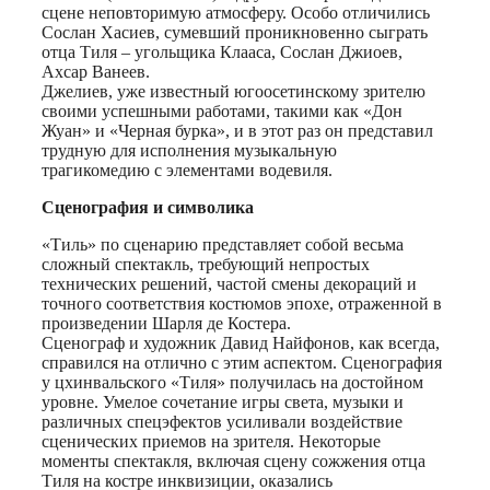
сцене неповторимую атмосферу. Особо отличились
Сослан Хасиев, сумевший проникновенно сыграть
отца Тиля – угольщика Клааса, Сослан Джиоев,
Ахсар Ванеев.
Джелиев, уже известный югоосетинскому зрителю
своими успешными работами, такими как «Дон
Жуан» и «Черная бурка», и в этот раз он представил
трудную для исполнения музыкальную
трагикомедию с элементами водевиля.
Сценография и символика
«Тиль» по сценарию представляет собой весьма
сложный спектакль, требующий непростых
технических решений, частой смены декораций и
точного соответствия костюмов эпохе, отраженной в
произведении Шарля де Костера.
Сценограф и художник Давид Найфонов, как всегда,
справился на отлично с этим аспектом. Сценография
у цхинвальского «Тиля» получилась на достойном
уровне. Умелое сочетание игры света, музыки и
различных спецэфектов усиливали воздействие
сценических приемов на зрителя. Некоторые
моменты спектакля, включая сцену сожжения отца
Тиля на костре инквизиции, оказались