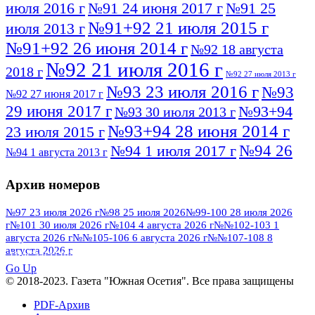
июля 2016 г
№91 24 июня 2017 г
№91 25
№91+92 21 июля 2015 г
июля 2013 г
№91+92 26 июня 2014 г
№92 18 августа
№92 21 июля 2016 г
2018 г
№92 27 июля 2013 г
№93 23 июля 2016 г
№93
№92 27 июня 2017 г
29 июня 2017 г
№93+94
№93 30 июля 2013 г
№93+94 28 июня 2014 г
23 июля 2015 г
№94 26
№94 1 июля 2017 г
№94 1 августа 2013 г
июля 2016 г
№95 4 июля 2017 г
№95 1 июля 2014 г
Архив номеров
№95 7 августа 2012 г
№95 25 июля 2015 г
№95 28 июля 2016 г
№95+96 3 августа
№97 23 июля 2026 г
№98 25 июля 2026
№99-100 28 июля 2026
г
№101 30 июля 2026 г
№104 4 августа 2026 г
№№102-103 1
№96 9 августа
2013 г
№96 6 июля 2017 г
августа 2026 г
№№105-106 6 августа 2026 г
№№107-108 8
2012 г
№96+97 3 июля 2014 г
августа 2026 г
№96 28 июля 2015 г
ПОСМОТРЕТЬ ВСЕ
№96+97 30 июля 2016 г
№97
Go Up
№97 6 августа 2013 г
© 2018-2023. Газета "Южная Осетия". Все права защищены
№97 11 августа 2012 г
8 июля 2017 г
PDF-Архив
№97 30 июля 2015 г