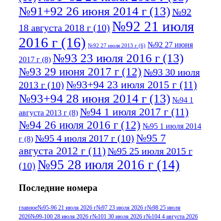
№91+92 26 июня 2014 г
(13)
№92
№92 21 июля
18 августа 2018 г
(10)
2016 г
(16)
№92 27 июня
№92 27 июля 2013 г
(6)
№93 23 июля 2016 г
(13)
2017 г
(8)
№93 29 июня 2017 г
(12)
№93 30 июля
№93+94 23 июля 2015 г
(11)
2013 г
(10)
№93+94 28 июня 2014 г
(13)
№94 1
№94 1 июля 2017 г
(11)
августа 2013 г
(8)
№94 26 июля 2016 г
(12)
№95 1 июля 2014
№95 7
№95 4 июля 2017 г
(10)
г
(8)
августа 2012 г
(11)
№95 25 июля 2015 г
№95 28 июля 2016 г
(14)
(10)
№95+96 3 августа 2013 г
(11)
№96 6
Последние номера
№96 9 августа 2012
июля 2017 г
(11)
г
(13)
№96+97 3
№96 28 июля 2015 г
(9)
главное
№95-96 21 июля 2026 г
№97 23 июля 2026 г
№98 25 июля
2026
№99-100 28 июля 2026 г
№101 30 июля 2026 г
№104 4 августа 2026