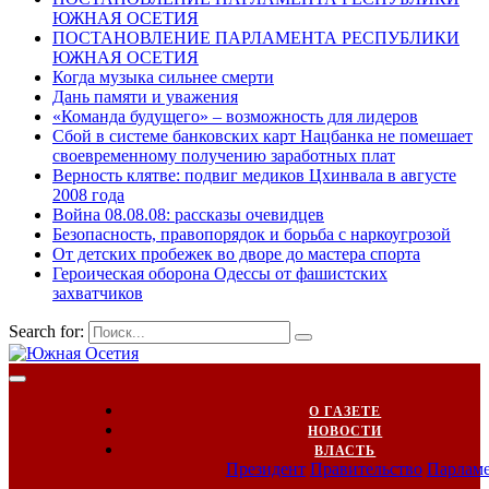
ЮЖНАЯ ОСЕТИЯ
ПОСТАНОВЛЕНИЕ ПАРЛАМЕНТА РЕСПУБЛИКИ
ЮЖНАЯ ОСЕТИЯ
Когда музыка сильнее смерти
Дань памяти и уважения
«Команда будущего» – возможность для лидеров
Сбой в системе банковских карт Нацбанка не помешает
своевременному получению заработных плат
Верность клятве: подвиг медиков Цхинвала в августе
2008 года
Война 08.08.08: рассказы очевидцев
Безопасность, правопорядок и борьба с наркоугрозой
От детских пробежек во дворе до мастера спорта
Героическая оборона Одессы от фашистских
захватчиков
Search for:
О ГАЗЕТЕ
НОВОСТИ
ВЛАСТЬ
Президент
Правительство
Парлам