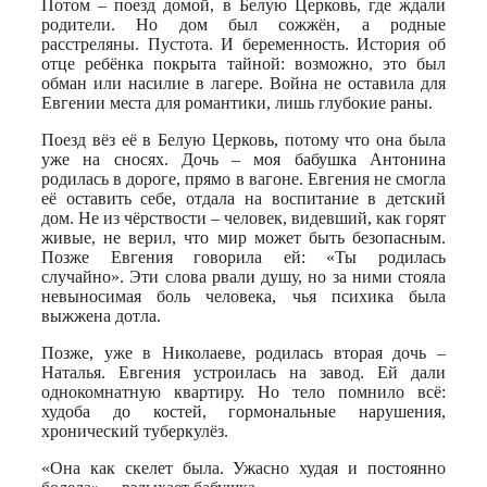
Потом – поезд домой, в Белую Церковь, где ждали
родители. Но дом был сожжён, а родные
расстреляны. Пустота. И беременность. История об
отце ребёнка покрыта тайной: возможно, это был
обман или насилие в лагере. Война не оставила для
Евгении места для романтики, лишь глубокие раны.
Поезд вёз её в Белую Церковь, потому что она была
уже на сносях. Дочь – моя бабушка Антонина
родилась в дороге, прямо в вагоне. Евгения не смогла
её оставить себе, отдала на воспитание в детский
дом. Не из чёрствости – человек, видевший, как горят
живые, не верил, что мир может быть безопасным.
Позже Евгения говорила ей: «Ты родилась
случайно». Эти слова рвали душу, но за ними стояла
невыносимая боль человека, чья психика была
выжжена дотла.
Позже, уже в Николаеве, родилась вторая дочь –
Наталья. Евгения устроилась на завод. Ей дали
однокомнатную квартиру. Но тело помнило всё:
худоба до костей, гормональные нарушения,
хронический туберкулёз.
«Она как скелет была. Ужасно худая и постоянно