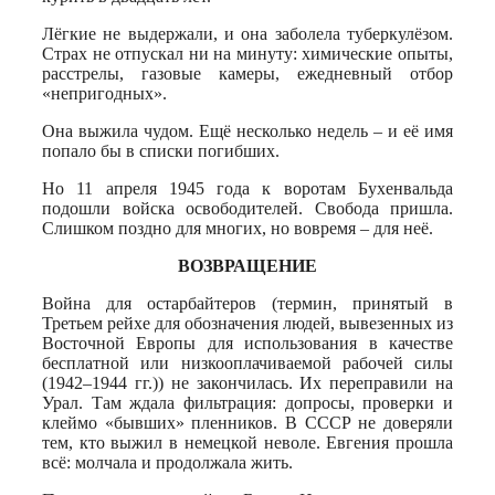
Лёгкие не выдержали, и она заболела туберкулёзом.
Страх не отпускал ни на минуту: химические опыты,
расстрелы, газовые камеры, ежедневный отбор
«непригодных».
Она выжила чудом. Ещё несколько недель – и её имя
попало бы в списки погибших.
Но 11 апреля 1945 года к воротам Бухенвальда
подошли войска освободителей. Свобода пришла.
Слишком поздно для многих, но вовремя – для неё.
ВОЗВРАЩЕНИЕ
Война для остарбайтеров (термин, принятый в
Третьем рейхе для обозначения людей, вывезенных из
Восточной Европы для использования в качестве
бесплатной или низкооплачиваемой рабочей силы
(1942–1944 гг.)) не закончилась. Их переправили на
Урал. Там ждала фильтрация: допросы, проверки и
клеймо «бывших» пленников. В СССР не доверяли
тем, кто выжил в немецкой неволе. Евгения прошла
всё: молчала и продолжала жить.