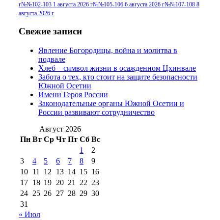
№96+97 30 июля
июля 2014 г
(10)
г
№№102-103 1 августа 2026 г
№№105-106 6 августа 2026 г
№№107-108 8
2016 г
(13)
№97 8
августа 2026 г
№97 6 августа 2013 г
(6)
№97 11 августа
июля 2017 г
(13)
Свежие записи
2012 г
(15)
№97 30 июля 2015 г
Явление Богородицы, война и молитва в
(15)
подвале
№98 1 августа 2015 г
(10)
№98 2
Хлеб – символ жизни в осажденном Цхинвале
августа 2016 г
(10)
№98 5 июля 2014 г
(10)
Забота о тех, кто стоит на защите безопасности
№98 14
Южной Осетии
№98 8 августа 2013 г
(9)
Имени Героя России
августа 2012 г
(14)
Законодательные органы Южной Осетии и
№98+99 11 июля
России развивают сотрудничество
№99 4 августа
2017 г
(9)
№99 4 августа 2015 г
(6)
2016 г
(12)
№99 16
Август 2026
№99 8 июля 2014 г
(9)
Пн
Вт
Ср
Чт
Пт
Сб
Вс
№99+100 10
августа 2012 г
(11)
1
2
августа 2013 г
(12)
3
4
5
6
7
8
9
10
11
12
13
14
15
16
17
18
19
20
21
22
23
24
25
26
27
28
29
30
31
« Июл