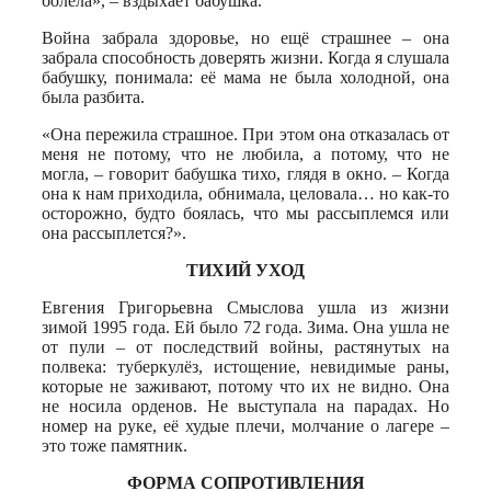
болела», – вздыхает бабушка.
Война забрала здоровье, но ещё страшнее – она
забрала способность доверять жизни. Когда я слушала
бабушку, понимала: её мама не была холодной, она
была разбита.
«Она пережила страшное. При этом она отказалась от
меня не потому, что не любила, а потому, что не
могла, – говорит бабушка тихо, глядя в окно. – Когда
она к нам приходила, обнимала, целовала… но как-то
осторожно, будто боялась, что мы рассыплемся или
она рассыплется?».
ТИХИЙ УХОД
Евгения Григорьевна Смыслова ушла из жизни
зимой 1995 года. Ей было 72 года. Зима. Она ушла не
от пули – от последствий войны, растянутых на
полвека: туберкулёз, истощение, невидимые раны,
которые не заживают, потому что их не видно. Она
не носила орденов. Не выступала на парадах. Но
номер на руке, её худые плечи, молчание о лагере –
это тоже памятник.
ФОРМА СОПРОТИВЛЕНИЯ