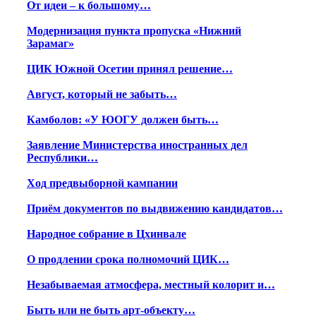
От идеи – к большому…
Модернизация пункта пропуска «Нижний
Зарамаг»
ЦИК Южной Осетии принял решение…
Август, который не забыть…
Камболов: «У ЮОГУ должен быть…
Заявление Министерства иностранных дел
Республики…
Ход предвыборной кампании
Приём документов по выдвижению кандидатов…
Народное собрание в Цхинвале
О продлении срока полномочий ЦИК…
Незабываемая атмосфера, местный колорит и…
Быть или не быть арт-объекту…