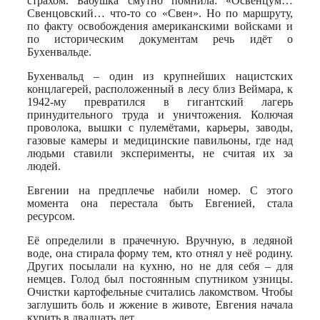
страхом. Бабушка смутно помнила: «Освенцум…
Свенцовский… что-то со «Свен». Но по маршруту,
по факту освобождения американскими войсками и
по историческим документам речь идёт о
Бухенвальде.
Бухенвальд – один из крупнейших нацистских
концлагерей, расположенный в лесу близ Веймара, к
1942-му превратился в гигантский лагерь
принудительного труда и уничтожения. Колючая
проволока, вышки с пулемётами, карьеры, заводы,
газовые камеры и медицинские павильоны, где над
людьми ставили эксперименты, не считая их за
людей.
Евгении на предплечье набили номер. С этого
момента она перестала быть Евгенией, стала
ресурсом.
Её определили в прачечную. Вручную, в ледяной
воде, она стирала форму тем, кто отнял у неё родину.
Других посылали на кухню, но не для себя – для
немцев. Голод был постоянным спутником узницы.
Очистки картофельные считались лакомством. Чтобы
заглушить боль и жжение в животе, Евгения начала
курить в двадцать лет.