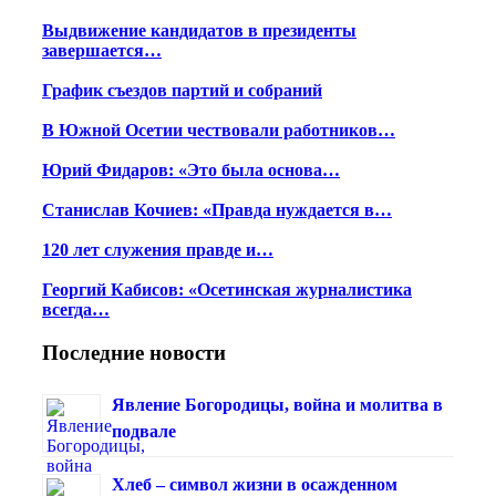
Выдвижение кандидатов в президенты
завершается…
График съездов партий и собраний
В Южной Осетии чествовали работников…
Юрий Фидаров: «Это была основа…
Станислав Кочиев: «Правда нуждается в…
120 лет служения правде и…
Георгий Кабисов: «Осетинская журналистика
всегда…
Последние новости
Явление Богородицы, война и молитва в
подвале
Хлеб – символ жизни в осажденном