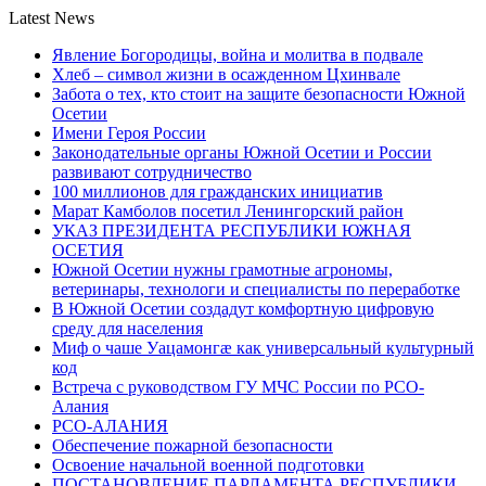
Latest News
Явление Богородицы, война и молитва в подвале
Хлеб – символ жизни в осажденном Цхинвале
Забота о тех, кто стоит на защите безопасности Южной
Осетии
Имени Героя России
Законодательные органы Южной Осетии и России
развивают сотрудничество
100 миллионов для гражданских инициатив
Марат Камболов посетил Ленингорский район
УКАЗ ПРЕЗИДЕНТА РЕСПУБЛИКИ ЮЖНАЯ
ОСЕТИЯ
Южной Осетии нужны грамотные агрономы,
ветеринары, технологи и специалисты по переработке
В Южной Осетии создадут комфортную цифровую
среду для населения
Миф о чаше Уацамонгæ как универсальный культурный
код
Встреча с руководством ГУ МЧС России по РСО-
Алания
РСО-АЛАНИЯ
Обеспечение пожарной безопасности
Освоение начальной военной подготовки
ПОСТАНОВЛЕНИЕ ПАРЛАМЕНТА РЕСПУБЛИКИ