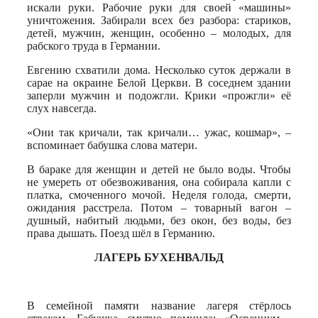
искали руки. Рабочие руки для своей «машины»
уничтожения. Забирали всех без разбора: стариков,
детей, мужчин, женщин, особенно – молодых, для
рабского труда в Германии.
Евгению схватили дома. Несколько суток держали в
сарае на окраине Белой Церкви. В соседнем здании
заперли мужчин и подожгли. Крики «прожгли» её
слух навсегда.
«Они так кричали, так кричали… ужас, кошмар», –
вспоминает бабушка слова матери.
В бараке для женщин и детей не было воды. Чтобы
не умереть от обезвоживания, она собирала капли с
платка, смоченного мочой. Неделя голода, смерти,
ожидания расстрела. Потом – товарный вагон –
душный, набитый людьми, без окон, без воды, без
права дышать. Поезд шёл в Германию.
ЛАГЕРЬ БУХЕНВАЛЬД
В семейной памяти название лагеря стёрлось