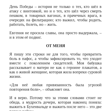
День Победы – история не только о тех, кто шёл в
атаку с винтовкой, но и о тех, кто шёл через смерть
пешком, в товарных вагонах, в прачечных врага, в
очередях на фильтрацию; кто выжил, чтобы родить,
работать, болеть, но – жить.
Евгения не просила славы, она просто выдержала, –
и в этом её подвиг.
ОТ МЕНЯ
Я пишу эти строки не для того, чтобы превратить
боль в пафос, а чтобы зафиксировать то, что уходит
вместе с поколением свидетелей. Моя бабушка
рассказывает о матери не как о героине плакатов, а
как о живой женщине, которая жила вопреки суровой
жизни.
«Для неё любая привязанность была угрозой
повторения боли», – объясняет она.
И я верю. Потому что за этими словами стоит не
обида, а мудрость дочери, которая наконец поняла:
выжить в Бухенвальде и выжить после него – это две