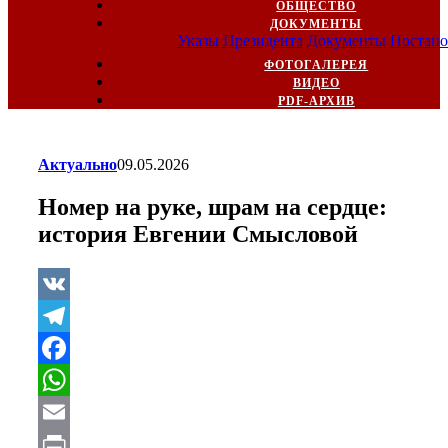
ОБЩЕСТВО
ДОКУМЕНТЫ
Указы Президента
Документы
Постано
ФОТОГАЛЕРЕЯ
ВИДЕО
PDF-АРХИВ
Актуально
09.05.2026
Номер на руке, шрам на сердце:
история Евгении Смысловой
VK
Telegram
Facebook
WhatsApp
Email