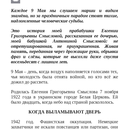
Print
Каждое 9 Мая мы слушаем марши и видим
знамёна, но за праздничным парадом стоят тихие,
надломленные человеческие судьбы.
Это история моей прабабушки Евгении
Григорьевны Смысловой, рассказанная ее дочерью,
моей бабушкой Антониной Смысловой: не
отретушированная, не приукрашенная. Живая
память, переданная через дрожащие руки, обрывки
фраз и слёзы, которые не высохли даже спустя
восемьдесят с лишним лет.
9 Мая – день, когда воздух наполняется голосами тех,
чья молодость была отнята войной, но кто всё же
дожил до рассвета.
Родилась Евгения Григорьевна Смыслова 7 ноября
1922 года в украинском городе Белая Церковь. Ей
было двадцать, когда небо над страной раскололось.
КОГДА ВЫЛАМЫВАЮТ ДВЕРЬ
1942 год. Фашистская оккупация. Немецкие
захватчики не искали повстанцев или партизан, они