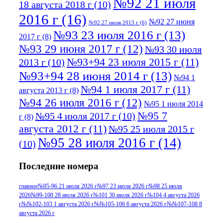
№92 21 июля
18 августа 2018 г
(10)
2016 г
(16)
№92 27 июня
№92 27 июля 2013 г
(6)
№93 23 июля 2016 г
(13)
2017 г
(8)
№93 29 июня 2017 г
(12)
№93 30 июля
№93+94 23 июля 2015 г
(11)
2013 г
(10)
№93+94 28 июня 2014 г
(13)
№94 1
№94 1 июля 2017 г
(11)
августа 2013 г
(8)
№94 26 июля 2016 г
(12)
№95 1 июля 2014
№95 7
№95 4 июля 2017 г
(10)
г
(8)
августа 2012 г
(11)
№95 25 июля 2015 г
№95 28 июля 2016 г
(14)
(10)
№95+96 3 августа 2013 г
(11)
№96 6
Последние номера
№96 9 августа 2012
июля 2017 г
(11)
г
(13)
№96+97 3
№96 28 июля 2015 г
(9)
главное
№95-96 21 июля 2026 г
№97 23 июля 2026 г
№98 25 июля
2026
№99-100 28 июля 2026 г
№101 30 июля 2026 г
№104 4 августа 2026
№96+97 30 июля
июля 2014 г
(10)
г
№№102-103 1 августа 2026 г
№№105-106 6 августа 2026 г
№№107-108 8
2016 г
(13)
№97 8
августа 2026 г
№97 6 августа 2013 г
(6)