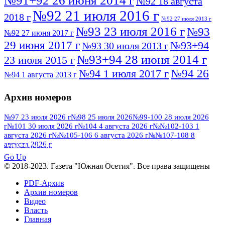
№92 18 августа
№92 21 июля 2016 г
2018 г
№92 27 июля 2013 г
№93 23 июля 2016 г
№93
№92 27 июня 2017 г
29 июня 2017 г
№93+94
№93 30 июля 2013 г
№93+94 28 июня 2014 г
23 июля 2015 г
№94 26
№94 1 июля 2017 г
№94 1 августа 2013 г
июля 2016 г
№95 4 июля 2017 г
№95 1 июля 2014 г
Архив номеров
№95 7 августа 2012 г
№95 25 июля 2015 г
№95 28 июля 2016 г
№95+96 3 августа
№97 23 июля 2026 г
№98 25 июля 2026
№99-100 28 июля 2026
г
№101 30 июля 2026 г
№104 4 августа 2026 г
№№102-103 1
№96 9 августа
2013 г
№96 6 июля 2017 г
августа 2026 г
№№105-106 6 августа 2026 г
№№107-108 8
2012 г
№96+97 3 июля 2014 г
августа 2026 г
№96 28 июля 2015 г
ПОСМОТРЕТЬ ВСЕ
№96+97 30 июля 2016 г
№97
Go Up
№97 6 августа 2013 г
© 2018-2023. Газета "Южная Осетия". Все права защищены
№97 11 августа 2012 г
8 июля 2017 г
PDF-Архив
№97 30 июля 2015 г
№98 1 августа 2015 г
Архив номеров
Видео
№98 2 августа 2016 г
№98 5 июля 2014 г
№98 8
Власть
№98 14 августа 2012 г
августа 2013 г
Главная