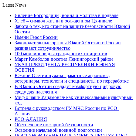
Latest News
Явление Богородицы, война и молитва в подвале
Хлеб – символ жизни в осажденном Цхинвале
Забота о тех, кто стоит на защите безопасности Южной
Осетии
Имени Героя России
Законодательные органы Южной Осетии и России
развивают сотрудничество
100 миллионов для гражданских инициатив
Марат Камболов посетил Ленингорский район
УКАЗ ПРЕЗИДЕНТА РЕСПУБЛИКИ ЮЖНАЯ
ОСЕТИЯ
Южной Осетии нужны грамотные агрономы,
ветеринары, технологи и специалисты по переработке
В Южной Осетии создадут комфортную цифровую
среду для населения
Миф о чаше Уацамонгæ как универсальный культурный
код
Встреча с руководством ГУ МЧС России по РСО-
Алания
РСО-АЛАНИЯ
Обеспечение пожарной безопасности
Освоение начальной военной подготовки
ПОСТАНОВЛЕНИЕ ПАРЛАМЕНТА РЕСПУБЛИКИ