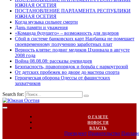
ЮЖНАЯ ОСЕТИЯ
ПОСТАНОВЛЕНИЕ ПАРЛАМЕНТА РЕСПУБЛИКИ
ЮЖНАЯ ОСЕТИЯ
Когда музыка сильнее смерти
Дань памяти и уважения
«Команда будущего» – возможность для лидеров
Сбой в системе банковских карт Нацбанка не помешает
своевременному получению заработных плат
Верность клятве: подвиг медиков Цхинвала в августе
2008 года
Война 08.08.08: рассказы очевидцев
Безопасность, правопорядок и борьба с наркоугрозой
От детских пробежек во дворе до мастера спорта
Героическая оборона Одессы от фашистских
захватчиков
Search for:
О ГАЗЕТЕ
НОВОСТИ
ВЛАСТЬ
Президент
Правительство
Парлам