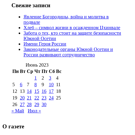
№97 11 августа
июля 2017 г
(13)
Свежие записи
2012 г
(15)
№97 30 июля 2015 г
Явление Богородицы, война и молитва в
(15)
подвале
№98 1 августа 2015 г
(10)
№98 2
Хлеб – символ жизни в осажденном Цхинвале
августа 2016 г
(10)
№98 5 июля 2014 г
(10)
Забота о тех, кто стоит на защите безопасности
№98 14
Южной Осетии
№98 8 августа 2013 г
(9)
Имени Героя России
августа 2012 г
(14)
Законодательные органы Южной Осетии и
№98+99 11 июля
России развивают сотрудничество
№99 4 августа
2017 г
(9)
№99 4 августа 2015 г
(6)
2016 г
(12)
№99 16
Июнь 2023
№99 8 июля 2014 г
(9)
Пн
Вт
Ср
Чт
Пт
Сб
Вс
№99+100 10
августа 2012 г
(11)
1
2
3
4
августа 2013 г
(12)
5
6
7
8
9
10
11
12
13
14
15
16
17
18
19
20
21
22
23
24
25
26
27
28
29
30
« Май
Июл »
О газете