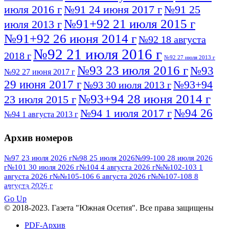
июля 2016 г
№91 24 июня 2017 г
№91 25
№91+92 21 июля 2015 г
июля 2013 г
№91+92 26 июня 2014 г
№92 18 августа
№92 21 июля 2016 г
2018 г
№92 27 июля 2013 г
№93 23 июля 2016 г
№93
№92 27 июня 2017 г
29 июня 2017 г
№93+94
№93 30 июля 2013 г
№93+94 28 июня 2014 г
23 июля 2015 г
№94 26
№94 1 июля 2017 г
№94 1 августа 2013 г
июля 2016 г
№95 4 июля 2017 г
№95 1 июля 2014 г
Архив номеров
№95 7 августа 2012 г
№95 25 июля 2015 г
№95 28 июля 2016 г
№95+96 3 августа
№97 23 июля 2026 г
№98 25 июля 2026
№99-100 28 июля 2026
г
№101 30 июля 2026 г
№104 4 августа 2026 г
№№102-103 1
№96 9 августа
2013 г
№96 6 июля 2017 г
августа 2026 г
№№105-106 6 августа 2026 г
№№107-108 8
2012 г
№96+97 3 июля 2014 г
августа 2026 г
№96 28 июля 2015 г
ПОСМОТРЕТЬ ВСЕ
№96+97 30 июля 2016 г
№97
Go Up
№97 6 августа 2013 г
© 2018-2023. Газета "Южная Осетия". Все права защищены
№97 11 августа 2012 г
8 июля 2017 г
PDF-Архив