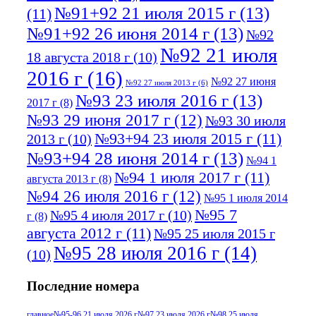
№91+92 21 июля 2015 г
(13)
(11)
№91+92 26 июня 2014 г
(13)
№92
№92 21 июля
18 августа 2018 г
(10)
2016 г
(16)
№92 27 июня
№92 27 июля 2013 г
(6)
№93 23 июля 2016 г
(13)
2017 г
(8)
№93 29 июня 2017 г
(12)
№93 30 июля
№93+94 23 июля 2015 г
(11)
2013 г
(10)
№93+94 28 июня 2014 г
(13)
№94 1
№94 1 июля 2017 г
(11)
августа 2013 г
(8)
№94 26 июля 2016 г
(12)
№95 1 июля 2014
№95 7
№95 4 июля 2017 г
(10)
г
(8)
августа 2012 г
(11)
№95 25 июля 2015 г
№95 28 июля 2016 г
(14)
(10)
№95+96 3 августа 2013 г
(11)
№96 6
Последние номера
№96 9 августа 2012
июля 2017 г
(11)
г
(13)
№96+97 3
№96 28 июля 2015 г
(9)
главное
№95-96 21 июля 2026 г
№97 23 июля 2026 г
№98 25 июля