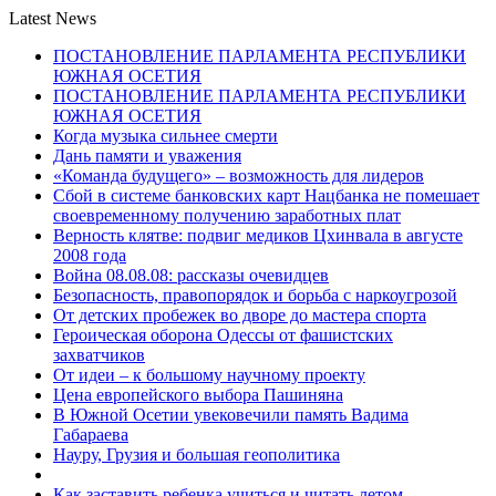
Latest News
ПОСТАНОВЛЕНИЕ ПАРЛАМЕНТА РЕСПУБЛИКИ
ЮЖНАЯ ОСЕТИЯ
ПОСТАНОВЛЕНИЕ ПАРЛАМЕНТА РЕСПУБЛИКИ
ЮЖНАЯ ОСЕТИЯ
Когда музыка сильнее смерти
Дань памяти и уважения
«Команда будущего» – возможность для лидеров
Сбой в системе банковских карт Нацбанка не помешает
своевременному получению заработных плат
Верность клятве: подвиг медиков Цхинвала в августе
2008 года
Война 08.08.08: рассказы очевидцев
Безопасность, правопорядок и борьба с наркоугрозой
От детских пробежек во дворе до мастера спорта
Героическая оборона Одессы от фашистских
захватчиков
От идеи – к большому научному проекту
Цена европейского выбора Пашиняна
В Южной Осетии увековечили память Вадима
Габараева
Науру, Грузия и большая геополитика
Как заставить ребенка учиться и читать летом