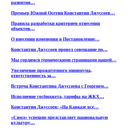
развития…
Премьер Южной Осетии Константин Джуссоев…
Правила разработки критериев отнесения
объектов…
О внесении изменения в Постановление…
Константин Джуссоев провел совещание по…
Мы гордимся героическими страницами нашей…
Увеличение прожиточного минимума,
ответственность за…
Встреча Константина Джуссоева с Георгием…
Исполнение госбюджета, тарифы на ЖКХ…
Константин Джуссоев: «На Кавказе все…
«Симд» успешно представляет национальную
культуру…