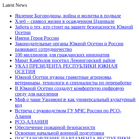
Latest News
Явление Богородицы, война и молитва в подвале
Хлеб – символ жизни в осажденном Цхинвале
Забота о тех, кто стоит на защите безопасности Южной
Осетии
Имени Героя России
Законодательные органы Южной Осетии и России
развивают сотрудничество
100 миллионов для гражданских инициатив
Марат Камболов посетил Ленингорский район
УКАЗ ПРЕЗИДЕНТА РЕСПУБЛИКИ ЮЖНАЯ
ОСЕТИЯ
Южной Осетии нужны грамотные агрономы,
ветеринары, технологи и специалисты по переработке
В Южной Осетии создадут комфортную цифровую
среду для населения
Миф о чаше Уацамонгæ как универсальный культурный
код
Встреча с руководством ГУ МЧС России по РСО-
Алания
РСО-АЛАНИЯ
Обеспечение пожарной безопасности
Освоение начальной военной подготовки
ПОСТАНОВЛЕНИЕ ПАРЛАМЕНТА РЕСПУБЛИКИ