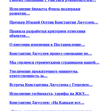
Исполнение бюджета Фонда поддержки
развития…
Премьер Южной Осетии Константин Джуссоев…
Правила разработки критериев отнесения
объектов…
О внесении изменения в Постановление…
Константин Джуссоев провел совещание по…
Мы гордимся героическими страницами нашей…
Увеличение прожиточного минимума,
ответственность за…
Встреча Константина Джуссоева с Георгием…
Исполнение госбюджета, тарифы на ЖКХ…
Константин Джуссоев: «На Кавказе все…