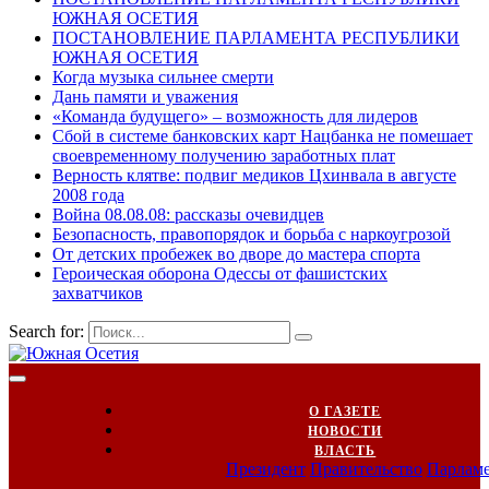
ЮЖНАЯ ОСЕТИЯ
ПОСТАНОВЛЕНИЕ ПАРЛАМЕНТА РЕСПУБЛИКИ
ЮЖНАЯ ОСЕТИЯ
Когда музыка сильнее смерти
Дань памяти и уважения
«Команда будущего» – возможность для лидеров
Сбой в системе банковских карт Нацбанка не помешает
своевременному получению заработных плат
Верность клятве: подвиг медиков Цхинвала в августе
2008 года
Война 08.08.08: рассказы очевидцев
Безопасность, правопорядок и борьба с наркоугрозой
От детских пробежек во дворе до мастера спорта
Героическая оборона Одессы от фашистских
захватчиков
Search for:
О ГАЗЕТЕ
НОВОСТИ
ВЛАСТЬ
Президент
Правительство
Парлам