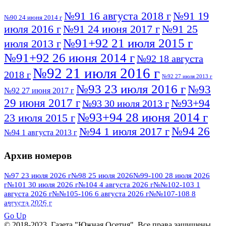
№91 16 августа 2018 г
№91 19
№90 24 июня 2014 г
июля 2016 г
№91 24 июня 2017 г
№91 25
№91+92 21 июля 2015 г
июля 2013 г
№91+92 26 июня 2014 г
№92 18 августа
№92 21 июля 2016 г
2018 г
№92 27 июля 2013 г
№93 23 июля 2016 г
№93
№92 27 июня 2017 г
29 июня 2017 г
№93+94
№93 30 июля 2013 г
№93+94 28 июня 2014 г
23 июля 2015 г
№94 26
№94 1 июля 2017 г
№94 1 августа 2013 г
июля 2016 г
№95 4 июля 2017 г
№95 1 июля 2014 г
Архив номеров
№95 7 августа 2012 г
№95 25 июля 2015 г
№95 28 июля 2016 г
№95+96 3 августа
№97 23 июля 2026 г
№98 25 июля 2026
№99-100 28 июля 2026
г
№101 30 июля 2026 г
№104 4 августа 2026 г
№№102-103 1
№96 9 августа
2013 г
№96 6 июля 2017 г
августа 2026 г
№№105-106 6 августа 2026 г
№№107-108 8
2012 г
№96+97 3 июля 2014 г
августа 2026 г
№96 28 июля 2015 г
ПОСМОТРЕТЬ ВСЕ
№96+97 30 июля 2016 г
№97
Go Up
№97 6 августа 2013 г
© 2018-2023. Газета "Южная Осетия". Все права защищены