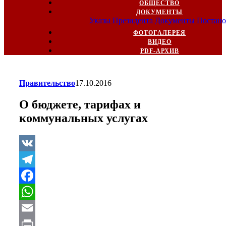
ОБЩЕСТВО
ДОКУМЕНТЫ
Указы Президента
Документы
Постано
ФОТОГАЛЕРЕЯ
ВИДЕО
PDF-АРХИВ
Правительство
17.10.2016
О бюджете, тарифах и
коммунальных услугах
VK
Telegram
Facebook
WhatsApp
Email