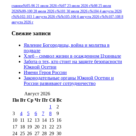
г
(13)
№96+97 3
№96 28 июля 2015 г
(9)
главное
№95-96 21 июля 2026 г
№97 23 июля 2026 г
№98 25 июля
2026
№99-100 28 июля 2026 г
№101 30 июля 2026 г
№104 4 августа 2026
№96+97 30 июля
июля 2014 г
(10)
г
№№102-103 1 августа 2026 г
№№105-106 6 августа 2026 г
№№107-108 8
2016 г
(13)
№97 8
августа 2026 г
№97 6 августа 2013 г
(6)
№97 11 августа
июля 2017 г
(13)
Свежие записи
2012 г
(15)
№97 30 июля 2015 г
Явление Богородицы, война и молитва в
(15)
подвале
№98 1 августа 2015 г
(10)
№98 2
Хлеб – символ жизни в осажденном Цхинвале
августа 2016 г
(10)
№98 5 июля 2014 г
(10)
Забота о тех, кто стоит на защите безопасности
№98 14
Южной Осетии
№98 8 августа 2013 г
(9)
Имени Героя России
августа 2012 г
(14)
Законодательные органы Южной Осетии и
№98+99 11 июля
России развивают сотрудничество
№99 4 августа
2017 г
(9)
№99 4 августа 2015 г
(6)
2016 г
(12)
№99 16
Август 2026
№99 8 июля 2014 г
(9)
Пн
Вт
Ср
Чт
Пт
Сб
Вс
№99+100 10
августа 2012 г
(11)
1
2
августа 2013 г
(12)
3
4
5
6
7
8
9
10
11
12
13
14
15
16
17
18
19
20
21
22
23
24
25
26
27
28
29
30