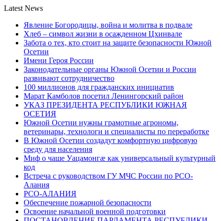
Latest News
Явление Богородицы, война и молитва в подвале
Хлеб – символ жизни в осажденном Цхинвале
Забота о тех, кто стоит на защите безопасности Южной
Осетии
Имени Героя России
Законодательные органы Южной Осетии и России
развивают сотрудничество
100 миллионов для гражданских инициатив
Марат Камболов посетил Ленингорский район
УКАЗ ПРЕЗИДЕНТА РЕСПУБЛИКИ ЮЖНАЯ
ОСЕТИЯ
Южной Осетии нужны грамотные агрономы,
ветеринары, технологи и специалисты по переработке
В Южной Осетии создадут комфортную цифровую
среду для населения
Миф о чаше Уацамонгæ как универсальный культурный
код
Встреча с руководством ГУ МЧС России по РСО-
Алания
РСО-АЛАНИЯ
Обеспечение пожарной безопасности
Освоение начальной военной подготовки
ПОСТАНОВЛЕНИЕ ПАРЛАМЕНТА РЕСПУБЛИКИ