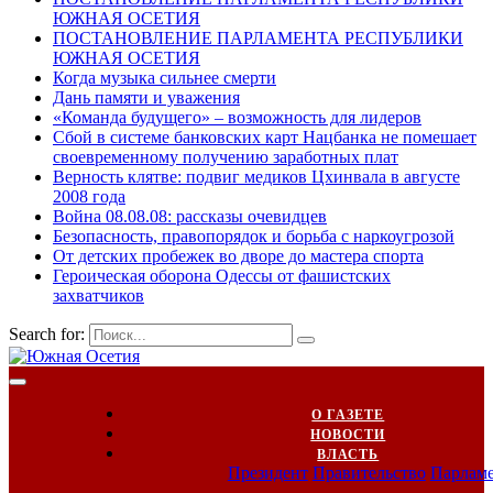
ЮЖНАЯ ОСЕТИЯ
ПОСТАНОВЛЕНИЕ ПАРЛАМЕНТА РЕСПУБЛИКИ
ЮЖНАЯ ОСЕТИЯ
Когда музыка сильнее смерти
Дань памяти и уважения
«Команда будущего» – возможность для лидеров
Сбой в системе банковских карт Нацбанка не помешает
своевременному получению заработных плат
Верность клятве: подвиг медиков Цхинвала в августе
2008 года
Война 08.08.08: рассказы очевидцев
Безопасность, правопорядок и борьба с наркоугрозой
От детских пробежек во дворе до мастера спорта
Героическая оборона Одессы от фашистских
захватчиков
Search for:
О ГАЗЕТЕ
НОВОСТИ
ВЛАСТЬ
Президент
Правительство
Парлам