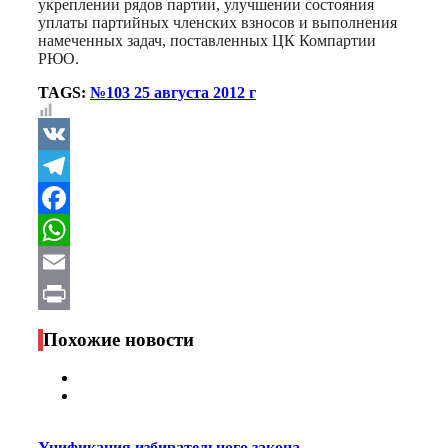
укреплении рядов партии, улучшении состояния
уплаты партийных членских взносов и выполнения
намеченных задач, поставленных ЦК Компартии
РЮО.
TAGS:
№103 25 августа 2012 г
VK
Telegram
Facebook
WhatsApp
Email
Print
Похожие новости
Унификация избирательного закона