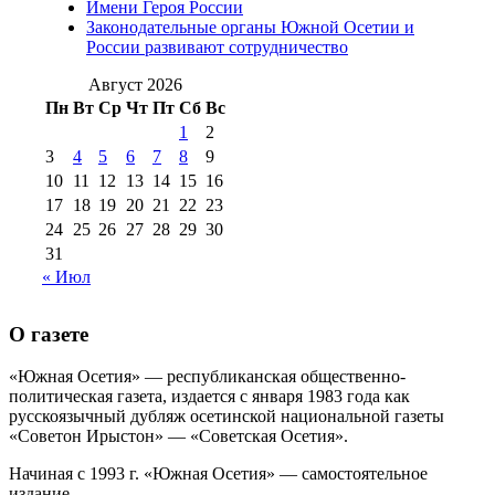
Имени Героя России
августа 2012 г
(14)
Законодательные органы Южной Осетии и
№98+99 11 июля
России развивают сотрудничество
№99 4 августа
2017 г
(9)
№99 4 августа 2015 г
(6)
2016 г
(12)
№99 16
Август 2026
№99 8 июля 2014 г
(9)
Пн
Вт
Ср
Чт
Пт
Сб
Вс
№99+100 10
августа 2012 г
(11)
1
2
августа 2013 г
(12)
3
4
5
6
7
8
9
10
11
12
13
14
15
16
17
18
19
20
21
22
23
24
25
26
27
28
29
30
31
« Июл
О газете
«Южная Осетия» — республиканская общественно-
политическая газета, издается с января 1983 года как
русскоязычный дубляж осетинской национальной газеты
«Советон Ирыстон» — «Советская Осетия».
Начиная с 1993 г. «Южная Осетия» — самостоятельное
издание..