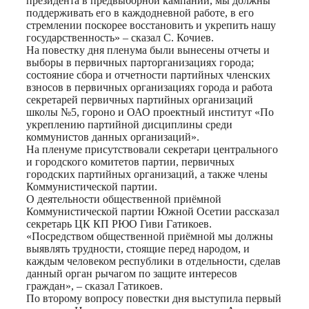
президента в предвыборной кампании, мы должны
поддерживать его в каждодневной работе, в его
стремлении поскорее восстановить и укрепить нашу
государственность» – сказал С. Кочиев.
На повестку дня пленума были вынесены отчеты и
выборы в первичных парторганизациях города;
состояние сбора и отчетности партийных членских
взносов в первичных организациях города и работа
секретарей первичных партийных организаций
школы №5, гороно и ОАО проектный институт «По
укреплению партийной дисциплины среди
коммунистов данных организаций».
На пленуме присутствовали секретари центрального
и городского комитетов партии, первичных
городских партийных организаций, а также члены
Коммунистической партии.
О деятельности общественной приёмной
Коммунистической партии Южной Осетии рассказал
секретарь ЦК КП РЮО Гиви Гатикоев.
«Посредством общественной приёмной мы должны
выявлять трудности, стоящие перед народом, и
каждым человеком республики в отдельности, сделав
данный орган рычагом по защите интересов
граждан», – сказал Гатикоев.
По второму вопросу повестки дня выступила первый