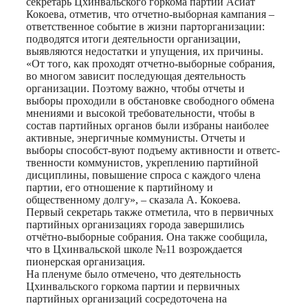
секретарь Цхинвальского горкома партии Асиат
Кокоева, отметив, что отчетно-выборная кампания –
ответственное событие в жизни парторганизации:
подводятся итоги деятельности организации,
выявляются недостатки и упущения, их причины.
«От того, как проходят отчетно-выборные собрания,
во многом зависит последующая деятельность
организации. Поэтому важно, чтобы отчеты и
выборы проходили в обстановке свободного обмена
мнениями и высокой требовательности, чтобы в
состав партийных органов были избраны наиболее
активные, энергичные коммунисты. Отчеты и
выборы способст-вуют подъему активности и ответс-
твенности коммунистов, укреплению партийной
дисциплины, повышение спроса с каждого члена
партии, его отношение к партийному и
общественному долгу», – сказала А. Кокоева.
Первый секретарь также отметила, что в первичных
партийных организациях города завершились
отчётно-выборные собрания. Она также сообщила,
что в Цхинвальской школе №11 возрождается
пионерская организация.
На пленуме было отмечено, что деятельность
Цхинвальского горкома партии и первичных
партийных организаций сосредоточена на