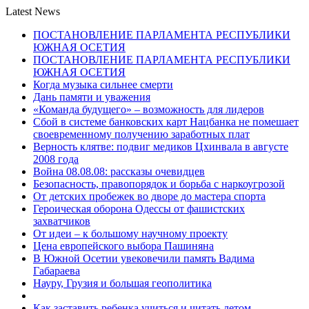
Latest News
ПОСТАНОВЛЕНИЕ ПАРЛАМЕНТА РЕСПУБЛИКИ
ЮЖНАЯ ОСЕТИЯ
ПОСТАНОВЛЕНИЕ ПАРЛАМЕНТА РЕСПУБЛИКИ
ЮЖНАЯ ОСЕТИЯ
Когда музыка сильнее смерти
Дань памяти и уважения
«Команда будущего» – возможность для лидеров
Сбой в системе банковских карт Нацбанка не помешает
своевременному получению заработных плат
Верность клятве: подвиг медиков Цхинвала в августе
2008 года
Война 08.08.08: рассказы очевидцев
Безопасность, правопорядок и борьба с наркоугрозой
От детских пробежек во дворе до мастера спорта
Героическая оборона Одессы от фашистских
захватчиков
От идеи – к большому научному проекту
Цена европейского выбора Пашиняна
В Южной Осетии увековечили память Вадима
Габараева
Науру, Грузия и большая геополитика
Как заставить ребенка учиться и читать летом