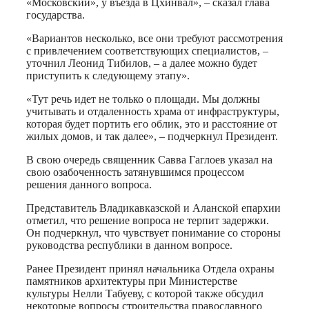
«Московский», у въезда в Цхинвал», – сказал глава
государства.
«Вариантов несколько, все они требуют рассмотрения
с привлечением соответствующих специалистов, –
уточнил Леонид Тибилов, – а далее можно будет
приступить к следующему этапу».
«Тут речь идет не только о площади. Мы должны
учитывать и отдаленность храма от инфраструктуры,
которая будет портить его облик, это и расстояние от
жилых домов, и так далее», – подчеркнул Президент.
В свою очередь священник Савва Гаглоев указал на
свою озабоченность затянувшимся процессом
решения данного вопроса.
Представитель Владикавказской и Аланской епархии
отметил, что решение вопроса не терпит задержки.
Он подчеркнул, что чувствует понимание со стороны
руководства республики в данном вопросе.
Ранее Президент принял начальника Отдела охраны
памятников архитектуры при Министерстве
культуры Нелли Табуеву, с которой также обсудил
некоторые вопросы строительства православного