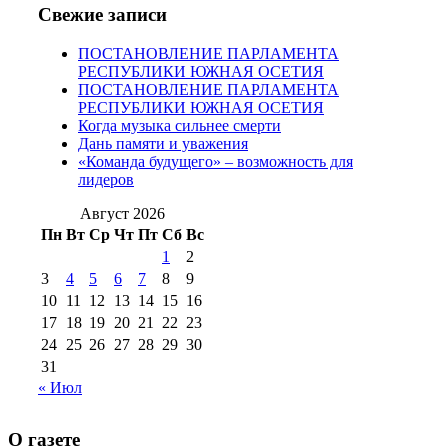
№97 11 августа
июля 2017 г
(13)
Свежие записи
2012 г
(15)
№97 30 июля 2015 г
ПОСТАНОВЛЕНИЕ ПАРЛАМЕНТА
(15)
РЕСПУБЛИКИ ЮЖНАЯ ОСЕТИЯ
№98 1 августа 2015 г
(10)
№98 2
ПОСТАНОВЛЕНИЕ ПАРЛАМЕНТА
августа 2016 г
(10)
№98 5 июля 2014 г
(10)
РЕСПУБЛИКИ ЮЖНАЯ ОСЕТИЯ
№98 14
Когда музыка сильнее смерти
№98 8 августа 2013 г
(9)
Дань памяти и уважения
августа 2012 г
(14)
«Команда будущего» – возможность для
№98+99 11 июля
лидеров
№99 4 августа
2017 г
(9)
№99 4 августа 2015 г
(6)
2016 г
(12)
№99 16
Август 2026
№99 8 июля 2014 г
(9)
Пн
Вт
Ср
Чт
Пт
Сб
Вс
№99+100 10
августа 2012 г
(11)
1
2
августа 2013 г
(12)
3
4
5
6
7
8
9
10
11
12
13
14
15
16
17
18
19
20
21
22
23
24
25
26
27
28
29
30
31
« Июл
О газете