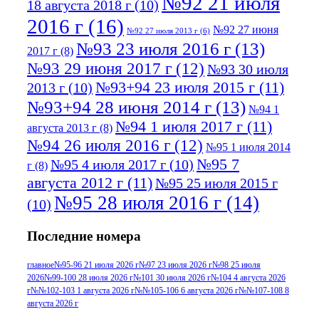
№92 21 июля
18 августа 2018 г
(10)
2016 г
(16)
№92 27 июня
№92 27 июля 2013 г
(6)
№93 23 июля 2016 г
(13)
2017 г
(8)
№93 29 июня 2017 г
(12)
№93 30 июля
№93+94 23 июля 2015 г
(11)
2013 г
(10)
№93+94 28 июня 2014 г
(13)
№94 1
№94 1 июля 2017 г
(11)
августа 2013 г
(8)
№94 26 июля 2016 г
(12)
№95 1 июля 2014
№95 7
№95 4 июля 2017 г
(10)
г
(8)
августа 2012 г
(11)
№95 25 июля 2015 г
№95 28 июля 2016 г
(14)
(10)
№95+96 3 августа 2013 г
(11)
№96 6
Последние номера
№96 9 августа 2012
июля 2017 г
(11)
г
(13)
№96+97 3
№96 28 июля 2015 г
(9)
главное
№95-96 21 июля 2026 г
№97 23 июля 2026 г
№98 25 июля
2026
№99-100 28 июля 2026 г
№101 30 июля 2026 г
№104 4 августа 2026
№96+97 30 июля
июля 2014 г
(10)
г
№№102-103 1 августа 2026 г
№№105-106 6 августа 2026 г
№№107-108 8
2016 г
(13)
№97 8
августа 2026 г
№97 6 августа 2013 г
(6)