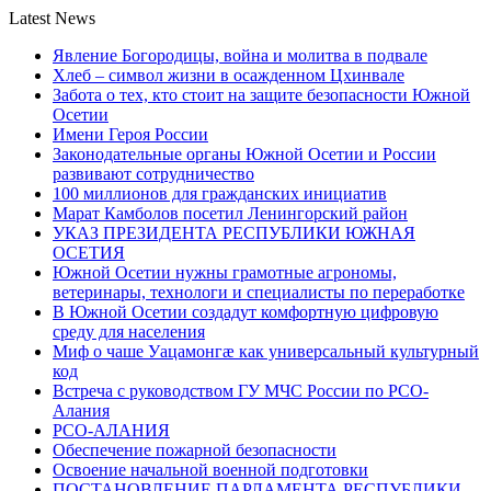
Latest News
Явление Богородицы, война и молитва в подвале
Хлеб – символ жизни в осажденном Цхинвале
Забота о тех, кто стоит на защите безопасности Южной
Осетии
Имени Героя России
Законодательные органы Южной Осетии и России
развивают сотрудничество
100 миллионов для гражданских инициатив
Марат Камболов посетил Ленингорский район
УКАЗ ПРЕЗИДЕНТА РЕСПУБЛИКИ ЮЖНАЯ
ОСЕТИЯ
Южной Осетии нужны грамотные агрономы,
ветеринары, технологи и специалисты по переработке
В Южной Осетии создадут комфортную цифровую
среду для населения
Миф о чаше Уацамонгæ как универсальный культурный
код
Встреча с руководством ГУ МЧС России по РСО-
Алания
РСО-АЛАНИЯ
Обеспечение пожарной безопасности
Освоение начальной военной подготовки
ПОСТАНОВЛЕНИЕ ПАРЛАМЕНТА РЕСПУБЛИКИ