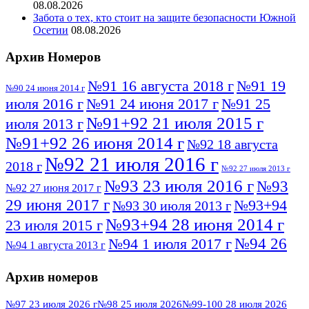
08.08.2026
Забота о тех, кто стоит на защите безопасности Южной
Осетии
08.08.2026
Архив Номеров
№91 16 августа 2018 г
№91 19
№90 24 июня 2014 г
июля 2016 г
№91 24 июня 2017 г
№91 25
№91+92 21 июля 2015 г
июля 2013 г
№91+92 26 июня 2014 г
№92 18 августа
№92 21 июля 2016 г
2018 г
№92 27 июля 2013 г
№93 23 июля 2016 г
№93
№92 27 июня 2017 г
29 июня 2017 г
№93+94
№93 30 июля 2013 г
№93+94 28 июня 2014 г
23 июля 2015 г
№94 26
№94 1 июля 2017 г
№94 1 августа 2013 г
июля 2016 г
№95 4 июля 2017 г
№95 1 июля 2014 г
Архив номеров
№95 7 августа 2012 г
№95 25 июля 2015 г
№95 28 июля 2016 г
№95+96 3 августа
№97 23 июля 2026 г
№98 25 июля 2026
№99-100 28 июля 2026