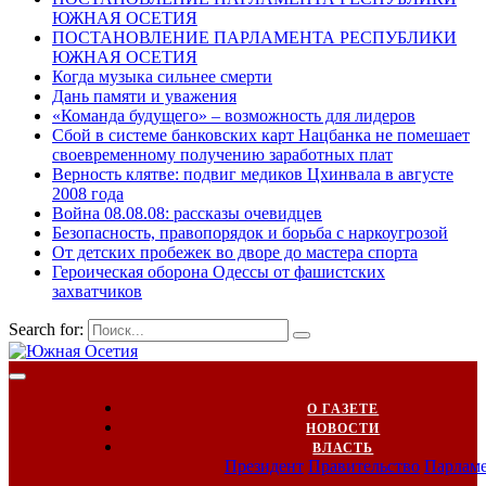
ЮЖНАЯ ОСЕТИЯ
ПОСТАНОВЛЕНИЕ ПАРЛАМЕНТА РЕСПУБЛИКИ
ЮЖНАЯ ОСЕТИЯ
Когда музыка сильнее смерти
Дань памяти и уважения
«Команда будущего» – возможность для лидеров
Сбой в системе банковских карт Нацбанка не помешает
своевременному получению заработных плат
Верность клятве: подвиг медиков Цхинвала в августе
2008 года
Война 08.08.08: рассказы очевидцев
Безопасность, правопорядок и борьба с наркоугрозой
От детских пробежек во дворе до мастера спорта
Героическая оборона Одессы от фашистских
захватчиков
Search for:
О ГАЗЕТЕ
НОВОСТИ
ВЛАСТЬ
Президент
Правительство
Парлам