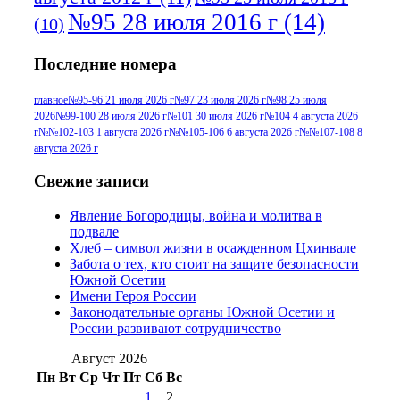
№95 28 июля 2016 г
(14)
(10)
№95+96 3 августа 2013 г
(11)
№96 6
Последние номера
№96 9 августа 2012
июля 2017 г
(11)
г
(13)
№96+97 3
№96 28 июля 2015 г
(9)
главное
№95-96 21 июля 2026 г
№97 23 июля 2026 г
№98 25 июля
2026
№99-100 28 июля 2026 г
№101 30 июля 2026 г
№104 4 августа 2026
№96+97 30 июля
июля 2014 г
(10)
г
№№102-103 1 августа 2026 г
№№105-106 6 августа 2026 г
№№107-108 8
2016 г
(13)
№97 8
августа 2026 г
№97 6 августа 2013 г
(6)
№97 11 августа
июля 2017 г
(13)
Свежие записи
2012 г
(15)
№97 30 июля 2015 г
Явление Богородицы, война и молитва в
(15)
подвале
№98 1 августа 2015 г
(10)
№98 2
Хлеб – символ жизни в осажденном Цхинвале
августа 2016 г
(10)
№98 5 июля 2014 г
(10)
Забота о тех, кто стоит на защите безопасности
№98 14
Южной Осетии
№98 8 августа 2013 г
(9)
Имени Героя России
августа 2012 г
(14)
Законодательные органы Южной Осетии и
№98+99 11 июля
России развивают сотрудничество
№99 4 августа
2017 г
(9)
№99 4 августа 2015 г
(6)
2016 г
(12)
№99 16
Август 2026
№99 8 июля 2014 г
(9)
Пн
Вт
Ср
Чт
Пт
Сб
Вс
№99+100 10
августа 2012 г
(11)
1
2