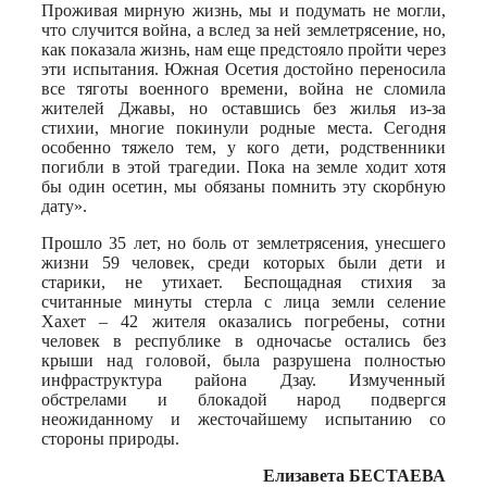
Проживая мирную жизнь, мы и подумать не могли,
что случится война, а вслед за ней землетрясение, но,
как показала жизнь, нам еще предстояло пройти через
эти испытания. Южная Осетия достойно переносила
все тяготы военного времени, война не сломила
жителей Джавы, но оставшись без жилья из-за
стихии, многие покинули родные места. Сегодня
особенно тяжело тем, у кого дети, родственники
погибли в этой трагедии. Пока на земле ходит хотя
бы один осетин, мы обязаны помнить эту скорбную
дату».
Прошло 35 лет, но боль от землетрясения, унесшего
жизни 59 человек, среди которых были дети и
старики, не утихает. Беспощадная стихия за
считанные минуты стерла с лица земли селение
Хахет – 42 жителя оказались погребены, сотни
человек в республике в одночасье остались без
крыши над головой, была разрушена полностью
инфраструктура района Дзау. Измученный
обстрелами и блокадой народ подвергся
неожиданному и жесточайшему испытанию со
стороны природы.
Елизавета БЕСТАЕВА