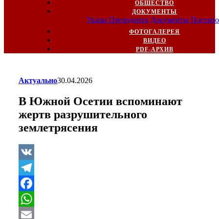
ОБЩЕСТВО
ДОКУМЕНТЫ
Указы Президента
Документы
Постано
ФОТОГАЛЕРЕЯ
ВИДЕО
PDF-АРХИВ
Актуально
30.04.2026
В Южной Осетии вспоминают
жертв разрушительного
землетрясения
VK
Telegram
Facebook
WhatsApp