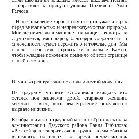
– обратился к присутствующим Президент Алан
Гаглоев.
– Наше поколение хорошо помнит этот ужас и страх
перед внезапностью и непредсказуемостью природы.
Многие ночевали в машинах, на улице. Несмотря на
случившееся, наш народ, благодаря собранности и
сплоченности сумел пережить эти тяжелые дни. Мы
нашли в себе силы строить жизнь дальше. Важно,
чтобы младшее поколение помнило об этой странице
нашей истории».
Память жертв трагедии почтили минутой молчания.
На траурном митинге вспоминали каждого, кто
остался под завалами: детей, стариков, женщин,
мужчин – всех, кого землетрясение безжалостно
вырвало из жизни.
К собравшимся на траурный митинг обратилась глава
администрации Дзауского района Ванда Тибилова:
«В такой день говорить очень трудно, но мы обязаны
вспомнить погибших во время землетрясения.