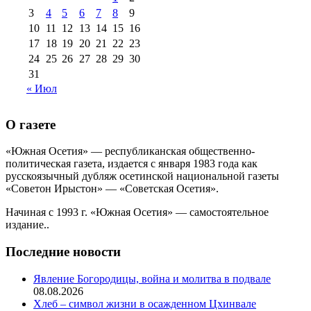
августа 2013 г
(12)
3
4
5
6
7
8
9
10
11
12
13
14
15
16
17
18
19
20
21
22
23
24
25
26
27
28
29
30
31
« Июл
О газете
«Южная Осетия» — республиканская общественно-
политическая газета, издается с января 1983 года как
русскоязычный дубляж осетинской национальной газеты
«Советон Ирыстон» — «Советская Осетия».
Начиная с 1993 г. «Южная Осетия» — самостоятельное
издание..
Последние новости
Явление Богородицы, война и молитва в подвале
08.08.2026
Хлеб – символ жизни в осажденном Цхинвале