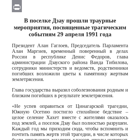
Email
Print
В поселке Дзау прошли траурные
мероприятия, посвященные трагическим
событиям 29 апреля 1991 года
Президент Алан Гаглоев, Председатель Парламента
Алан Маргиев, временный поверенный в делах
России в республике Денис Федоров, глава
администрации Дзауского района Ванда Тибилова,
сотрудники министерств и ведомств, родственники
погибших возложили цветы к памятнику жертвам
землетрясения.
Глава государства выразил соболезнования родным и
близким погибших в результате землетрясения.
«Не успев оправиться от Цинагарской трагедии,
Южную Осетию постигло стихийное бедствие –
целое селение Хахет вместе с жителями оказалось
под землей, а поселок Дзау был полностью разрушен.
Каждый год мы приходим сюда, чтобы вспомнить и
почтить память жертв этой трагедии, в числе которых
были школьники младших классов школы-интернат,