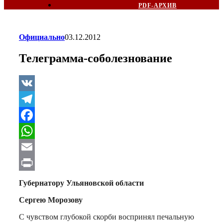
PDF-АРХИВ
Официально
03.12.2012
Телеграмма-соболезнование
VK
Telegram
Facebook
WhatsApp
Email
Print
Губернатору Ульяновской области
Сергею Морозову
С чувством глубокой скорби воспринял печальную