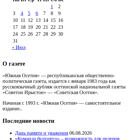
№99+100 10
августа 2012 г
(11)
1
2
августа 2013 г
(12)
3
4
5
6
7
8
9
10
11
12
13
14
15
16
17
18
19
20
21
22
23
24
25
26
27
28
29
30
31
« Июл
О газете
«Южная Осетия» — республиканская общественно-
политическая газета, издается с января 1983 года как
русскоязычный дубляж осетинской национальной газеты
«Советон Ирыстон» — «Советская Осетия».
Начиная с 1993 г. «Южная Осетия» — самостоятельное
издание..
Последние новости
Дань памяти и уважения
06.08.2026
«Команда будущего» – возможность для лидеров