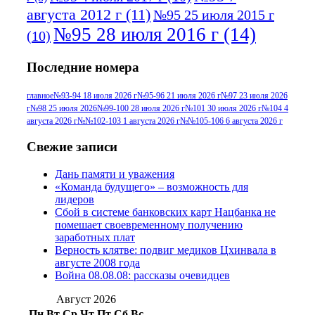
августа 2012 г
(11)
№95 25 июля 2015 г
№95 28 июля 2016 г
(14)
(10)
№95+96 3 августа 2013 г
(11)
№96 6
Последние номера
№96 9 августа 2012
июля 2017 г
(11)
г
(13)
№96+97 3
№96 28 июля 2015 г
(9)
главное
№93-94 18 июля 2026 г
№95-96 21 июля 2026 г
№97 23 июля 2026
г
№98 25 июля 2026
№99-100 28 июля 2026 г
№101 30 июля 2026 г
№104 4
№96+97 30 июля
июля 2014 г
(10)
августа 2026 г
№№102-103 1 августа 2026 г
№№105-106 6 августа 2026 г
2016 г
(13)
№97 8
№97 6 августа 2013 г
(6)
Свежие записи
№97 11 августа
июля 2017 г
(13)
Дань памяти и уважения
2012 г
(15)
№97 30 июля 2015 г
«Команда будущего» – возможность для
(15)
лидеров
№98 1 августа 2015 г
(10)
№98 2
Сбой в системе банковских карт Нацбанка не
августа 2016 г
(10)
№98 5 июля 2014 г
(10)
помешает своевременному получению
№98 14
заработных плат
№98 8 августа 2013 г
(9)
Верность клятве: подвиг медиков Цхинвала в
августа 2012 г
(14)
августе 2008 года
№98+99 11 июля
Война 08.08.08: рассказы очевидцев
№99 4 августа
2017 г
(9)
№99 4 августа 2015 г
(6)
2016 г
(12)
№99 16
Август 2026
№99 8 июля 2014 г
(9)
Пн
Вт
Ср
Чт
Пт
Сб
Вс