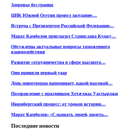
Здоровье без границ
ЦИК Южной Осетии провел заседание…
Встреча с Президентом Российской Федерации…
Марат Камболов пригласил Станислава Куджу…
Обсуждены актуальные вопросы таможенного
взаимодействия
Развитие сотрудничества в сфере высшего…
Они приняли первый удар
День миротворца напоминает, какой высокой…
Поздравление с праздником Хетæджы Уастырджи
Нюрнбергский процесс: от уроков истории…
Марат Камболов: «Слышать людей, видеть…
Последние новости