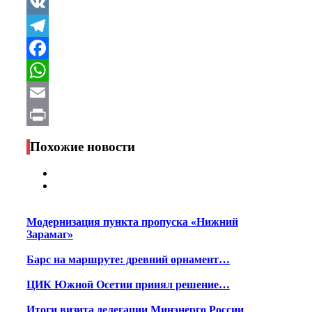
VK
Telegram
Facebook
WhatsApp
Email
Print
Похожие новости
Модернизация пункта пропуска «Нижний
Зарамаг»
Барс на маршруте: древний орнамент…
ЦИК Южной Осетии принял решение…
Итоги визита делегации Минэнерго России