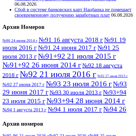
06.08.2026
Сбой в системе банковских карт Нацбанка не помешает
своевременному получению заработных плат
06.08.2026
Архив Номеров
№91 16 августа 2018 г
№91 19
№90 24 июня 2014 г
июля 2016 г
№91 24 июня 2017 г
№91 25
№91+92 21 июля 2015 г
июля 2013 г
№91+92 26 июня 2014 г
№92 18 августа
№92 21 июля 2016 г
2018 г
№92 27 июля 2013 г
№93 23 июля 2016 г
№93
№92 27 июня 2017 г
29 июня 2017 г
№93+94
№93 30 июля 2013 г
№93+94 28 июня 2014 г
23 июля 2015 г
№94 26
№94 1 июля 2017 г
№94 1 августа 2013 г
июля 2016 г
№95 4 июля 2017 г
№95 1 июля 2014 г
Архив номеров
№95 7 августа 2012 г
№95 25 июля 2015 г
№95 28 июля 2016 г
№95+96 3 августа
№95-96 21 июля 2026 г
№97 23 июля 2026 г
№98 25 июля