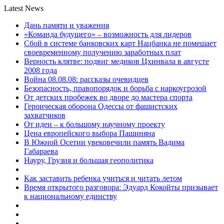
Latest News
Дань памяти и уважения
«Команда будущего» – возможность для лидеров
Сбой в системе банковских карт Нацбанка не помешает
своевременному получению заработных плат
Верность клятве: подвиг медиков Цхинвала в августе
2008 года
Война 08.08.08: рассказы очевидцев
Безопасность, правопорядок и борьба с наркоугрозой
От детских пробежек во дворе до мастера спорта
Героическая оборона Одессы от фашистских
захватчиков
От идеи – к большому научному проекту
Цена европейского выбора Пашиняна
В Южной Осетии увековечили память Вадима
Габараева
Науру, Грузия и большая геополитика
Как заставить ребенка учиться и читать летом
Время открытого разговора: Эдуард Кокойты призывает
к национальному единству