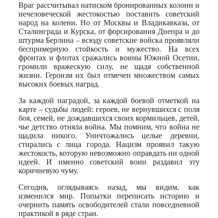
Враг рассчитывал натиском бронированных колонн и
нечеловеческой жестокостью поставить советский
народ на колени. Но от Москвы и Владикавказа, от
Сталинграда и Курска, от форсирования Днепра и до
штурма Берлина – всюду советские войска проявляли
беспримерную стойкость и мужество. На всех
фронтах и флотах сражались воины Южной Осетии,
громили вражескую силу, не щадя собственной
жизни. Героизм их был отмечен множеством самых
высоких боевых наград.
За каждой наградой, за каждой боевой отметкой на
карте – судьбы людей: героев, не вернувшихся с поля
боя, семей, не дождавшихся своих кормильцев, детей,
чье детство отняла война. Мы помним, что война не
щадила никого. Уничтожались целые деревни,
стирались с лица города. Нацизм проявил такую
жестокость, которую невозможно оправдать ни одной
идеей. И именно советский воин раздавил эту
коричневую чуму.
Сегодня, оглядываясь назад, мы видим, как
изменился мир. Попытки переписать историю и
очернить память освободителей стали повседневной
практикой в ряде стран.