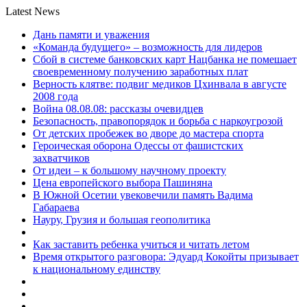
Latest News
Дань памяти и уважения
«Команда будущего» – возможность для лидеров
Сбой в системе банковских карт Нацбанка не помешает
своевременному получению заработных плат
Верность клятве: подвиг медиков Цхинвала в августе
2008 года
Война 08.08.08: рассказы очевидцев
Безопасность, правопорядок и борьба с наркоугрозой
От детских пробежек во дворе до мастера спорта
Героическая оборона Одессы от фашистских
захватчиков
От идеи – к большому научному проекту
Цена европейского выбора Пашиняна
В Южной Осетии увековечили память Вадима
Габараева
Науру, Грузия и большая геополитика
Как заставить ребенка учиться и читать летом
Время открытого разговора: Эдуард Кокойты призывает
к национальному единству