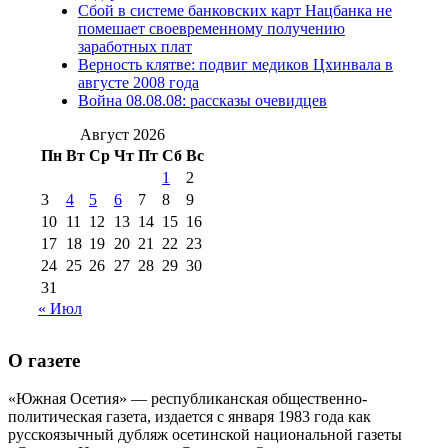
Сбой в системе банковских карт Нацбанка не
августа 2016 г
(10)
№98 5 июля 2014 г
(10)
помешает своевременному получению
№98 14
заработных плат
№98 8 августа 2013 г
(9)
Верность клятве: подвиг медиков Цхинвала в
августа 2012 г
(14)
августе 2008 года
№98+99 11 июля
Война 08.08.08: рассказы очевидцев
№99 4 августа
2017 г
(9)
№99 4 августа 2015 г
(6)
2016 г
(12)
№99 16
Август 2026
№99 8 июля 2014 г
(9)
Пн
Вт
Ср
Чт
Пт
Сб
Вс
№99+100 10
августа 2012 г
(11)
1
2
августа 2013 г
(12)
3
4
5
6
7
8
9
10
11
12
13
14
15
16
17
18
19
20
21
22
23
24
25
26
27
28
29
30
31
« Июл
О газете
«Южная Осетия» — республиканская общественно-
политическая газета, издается с января 1983 года как
русскоязычный дубляж осетинской национальной газеты