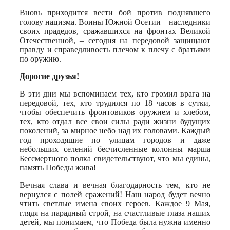
Вновь приходится вести бой против поднявшего
голову нацизма. Воины Южной Осетии – наследники
своих прадедов, сражавшихся на фронтах Великой
Отечественной, – сегодня на передовой защищают
правду и справедливость плечом к плечу с братьями
по оружию.
Дорогие друзья!
В эти дни мы вспоминаем тех, кто громил врага на
передовой, тех, кто трудился по 18 часов в сутки,
чтобы обеспечить фронтовиков оружием и хлебом,
тех, кто отдал все свои силы ради жизни будущих
поколений, за мирное небо над их головами. Каждый
год проходящие по улицам городов и даже
небольших селений бесчисленные колонны марша
Бессмертного полка свидетельствуют, что мы едины,
память Победы жива!
Вечная слава и вечная благодарность тем, кто не
вернулся с полей сражений! Наш народ будет вечно
чтить светлые имена своих героев. Каждое 9 Мая,
глядя на парадный строй, на счастливые глаза наших
детей, мы понимаем, что Победа была нужна именно