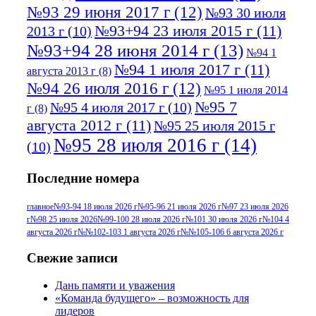
№93 29 июня 2017 г
(12)
№93 30 июля
№93+94 23 июля 2015 г
(11)
2013 г
(10)
№93+94 28 июня 2014 г
(13)
№94 1
№94 1 июля 2017 г
(11)
августа 2013 г
(8)
№94 26 июля 2016 г
(12)
№95 1 июля 2014
№95 7
№95 4 июля 2017 г
(10)
г
(8)
августа 2012 г
(11)
№95 25 июля 2015 г
№95 28 июля 2016 г
(14)
(10)
№95+96 3 августа 2013 г
(11)
№96 6
Последние номера
№96 9 августа 2012
июля 2017 г
(11)
г
(13)
№96+97 3
№96 28 июля 2015 г
(9)
главное
№93-94 18 июля 2026 г
№95-96 21 июля 2026 г
№97 23 июля 2026
г
№98 25 июля 2026
№99-100 28 июля 2026 г
№101 30 июля 2026 г
№104 4
№96+97 30 июля
июля 2014 г
(10)
августа 2026 г
№№102-103 1 августа 2026 г
№№105-106 6 августа 2026 г
2016 г
(13)
№97 8
№97 6 августа 2013 г
(6)
Свежие записи
№97 11 августа
июля 2017 г
(13)
Дань памяти и уважения
2012 г
(15)
№97 30 июля 2015 г
«Команда будущего» – возможность для
(15)
лидеров
№98 1 августа 2015 г
(10)
№98 2