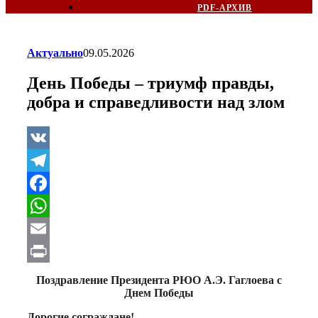
PDF-АРХИВ
Актуально
09.05.2026
День Победы – триумф правды,
добра и справедливости над злом
VK
Telegram
Facebook
WhatsApp
Email
Print
Поздравление Президента РЮО А.Э. Гаглоева с
Днем Победы
Дорогие сограждане!