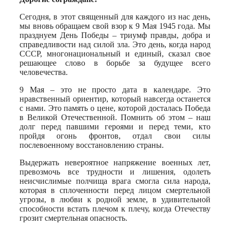
Сегодня, в этот священный для каждого из нас день,
мы вновь обращаем свой взор к 9 Мая 1945 года. Мы
празднуем День Победы – триумф правды, добра и
справедливости над силой зла. Это день, когда народ
СССР, многонациональный и единый, сказал свое
решающее слово в борьбе за будущее всего
человечества.
9 Мая – это не просто дата в календаре. Это
нравственный ориентир, который навсегда останется
с нами. Это память о цене, которой досталась Победа
в Великой Отечественной. Помнить об этом – наш
долг перед павшими героями и перед теми, кто
пройдя огонь фронтов, отдал свои силы
послевоенному восстановлению страны.
Выдержать невероятное напряжение военных лет,
превозмочь все трудности и лишения, одолеть
неисчислимые полчища врага смогла сила народа,
которая в сплоченности перед лицом смертельной
угрозы, в любви к родной земле, в удивительной
способности встать плечом к плечу, когда Отечеству
грозит смертельная опасность.