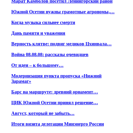
Марат Камболов посетил Ленингорский район
Южной Осетии нужны грамотные агрономы,…
Когда музыка сильнее смерти
Дань памяти и уважения
Верность клятве: подвиг медиков Цхинвала…
Война 08.08.08: рассказы очевидцев
От идеи – к большому…
Модернизация пункта пропуска «Нижний
Зарамаг»
Барс на маршруте: древний орнамент…
ЦИК Южной Осетии принял решение…
Август, который не забыть…
Итоги визита делегации Минэнерго России