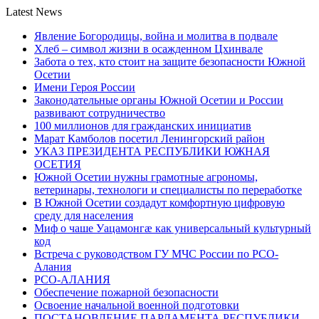
Latest News
Явление Богородицы, война и молитва в подвале
Хлеб – символ жизни в осажденном Цхинвале
Забота о тех, кто стоит на защите безопасности Южной
Осетии
Имени Героя России
Законодательные органы Южной Осетии и России
развивают сотрудничество
100 миллионов для гражданских инициатив
Марат Камболов посетил Ленингорский район
УКАЗ ПРЕЗИДЕНТА РЕСПУБЛИКИ ЮЖНАЯ
ОСЕТИЯ
Южной Осетии нужны грамотные агрономы,
ветеринары, технологи и специалисты по переработке
В Южной Осетии создадут комфортную цифровую
среду для населения
Миф о чаше Уацамонгæ как универсальный культурный
код
Встреча с руководством ГУ МЧС России по РСО-
Алания
РСО-АЛАНИЯ
Обеспечение пожарной безопасности
Освоение начальной военной подготовки
ПОСТАНОВЛЕНИЕ ПАРЛАМЕНТА РЕСПУБЛИКИ