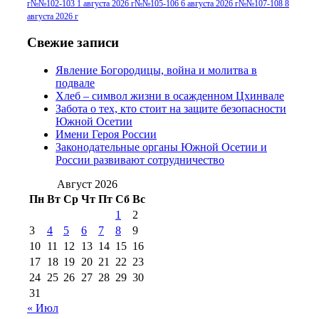
г
№№102-103 1 августа 2026 г
№№105-106 6 августа 2026 г
№№107-108 8
2016 г
(13)
№97 8
августа 2026 г
№97 6 августа 2013 г
(6)
№97 11 августа
июля 2017 г
(13)
Свежие записи
2012 г
(15)
№97 30 июля 2015 г
Явление Богородицы, война и молитва в
(15)
подвале
№98 1 августа 2015 г
(10)
№98 2
Хлеб – символ жизни в осажденном Цхинвале
августа 2016 г
(10)
№98 5 июля 2014 г
(10)
Забота о тех, кто стоит на защите безопасности
№98 14
Южной Осетии
№98 8 августа 2013 г
(9)
Имени Героя России
августа 2012 г
(14)
Законодательные органы Южной Осетии и
№98+99 11 июля
России развивают сотрудничество
№99 4 августа
2017 г
(9)
№99 4 августа 2015 г
(6)
2016 г
(12)
№99 16
Август 2026
№99 8 июля 2014 г
(9)
Пн
Вт
Ср
Чт
Пт
Сб
Вс
№99+100 10
августа 2012 г
(11)
1
2
августа 2013 г
(12)
3
4
5
6
7
8
9
10
11
12
13
14
15
16
17
18
19
20
21
22
23
24
25
26
27
28
29
30
31
« Июл