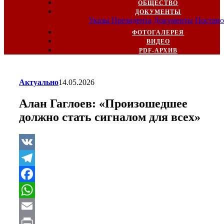
ОБЩЕСТВО
ДОКУМЕНТЫ
Указы Президента
Документы
Постано
ФОТОГАЛЕРЕЯ
ВИДЕО
PDF-АРХИВ
Актуально
14.05.2026
Алан Гаглоев: «Произошедшее
должно стать сигналом для всех»
VK
Telegram
Facebook
WhatsApp
Email