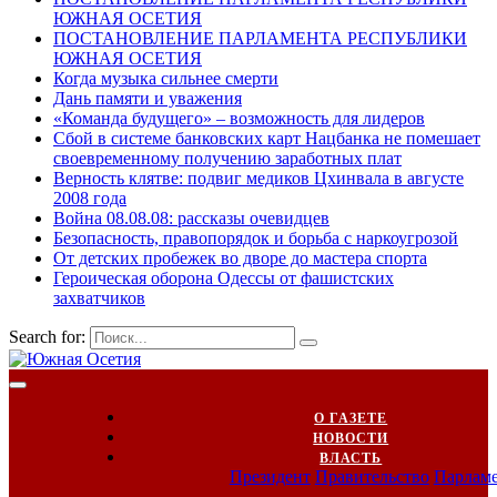
ЮЖНАЯ ОСЕТИЯ
ПОСТАНОВЛЕНИЕ ПАРЛАМЕНТА РЕСПУБЛИКИ
ЮЖНАЯ ОСЕТИЯ
Когда музыка сильнее смерти
Дань памяти и уважения
«Команда будущего» – возможность для лидеров
Сбой в системе банковских карт Нацбанка не помешает
своевременному получению заработных плат
Верность клятве: подвиг медиков Цхинвала в августе
2008 года
Война 08.08.08: рассказы очевидцев
Безопасность, правопорядок и борьба с наркоугрозой
От детских пробежек во дворе до мастера спорта
Героическая оборона Одессы от фашистских
захватчиков
Search for:
О ГАЗЕТЕ
НОВОСТИ
ВЛАСТЬ
Президент
Правительство
Парлам