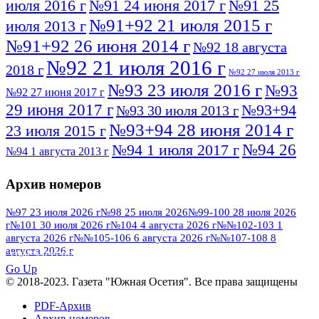
июля 2016 г
№91 24 июня 2017 г
№91 25
№91+92 21 июля 2015 г
июля 2013 г
№91+92 26 июня 2014 г
№92 18 августа
№92 21 июля 2016 г
2018 г
№92 27 июля 2013 г
№93 23 июля 2016 г
№93
№92 27 июня 2017 г
29 июня 2017 г
№93+94
№93 30 июля 2013 г
№93+94 28 июня 2014 г
23 июля 2015 г
№94 26
№94 1 июля 2017 г
№94 1 августа 2013 г
июля 2016 г
№95 4 июля 2017 г
№95 1 июля 2014 г
Архив номеров
№95 7 августа 2012 г
№95 25 июля 2015 г
№95 28 июля 2016 г
№95+96 3 августа
№97 23 июля 2026 г
№98 25 июля 2026
№99-100 28 июля 2026
г
№101 30 июля 2026 г
№104 4 августа 2026 г
№№102-103 1
№96 9 августа
2013 г
№96 6 июля 2017 г
августа 2026 г
№№105-106 6 августа 2026 г
№№107-108 8
2012 г
№96+97 3 июля 2014 г
августа 2026 г
№96 28 июля 2015 г
ПОСМОТРЕТЬ ВСЕ
№96+97 30 июля 2016 г
№97
Go Up
№97 6 августа 2013 г
© 2018-2023. Газета "Южная Осетия". Все права защищены
№97 11 августа 2012 г
8 июля 2017 г
PDF-Архив
№97 30 июля 2015 г
№98 1 августа 2015 г
Архив номеров