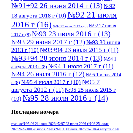
№91+92 26 июня 2014 г
(13)
№92
№92 21 июля
18 августа 2018 г
(10)
2016 г
(16)
№92 27 июня
№92 27 июля 2013 г
(6)
№93 23 июля 2016 г
(13)
2017 г
(8)
№93 29 июня 2017 г
(12)
№93 30 июля
№93+94 23 июля 2015 г
(11)
2013 г
(10)
№93+94 28 июня 2014 г
(13)
№94 1
№94 1 июля 2017 г
(11)
августа 2013 г
(8)
№94 26 июля 2016 г
(12)
№95 1 июля 2014
№95 7
№95 4 июля 2017 г
(10)
г
(8)
августа 2012 г
(11)
№95 25 июля 2015 г
№95 28 июля 2016 г
(14)
(10)
№95+96 3 августа 2013 г
(11)
№96 6
Последние номера
№96 9 августа 2012
июля 2017 г
(11)
г
(13)
№96+97 3
№96 28 июля 2015 г
(9)
главное
№95-96 21 июля 2026 г
№97 23 июля 2026 г
№98 25 июля
2026
№99-100 28 июля 2026 г
№101 30 июля 2026 г
№104 4 августа 2026
№96+97 30 июля
июля 2014 г
(10)