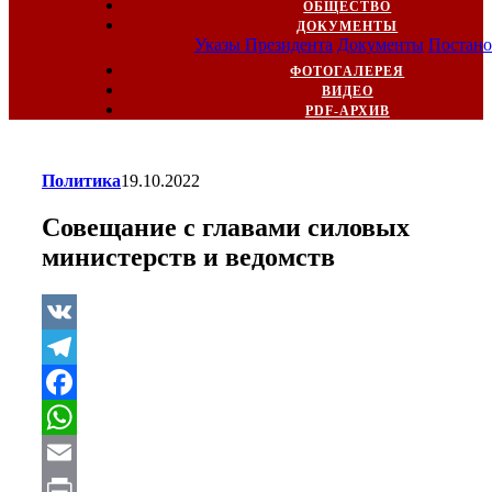
ОБЩЕСТВО
ДОКУМЕНТЫ
Указы Президента
Документы
Постано
ФОТОГАЛЕРЕЯ
ВИДЕО
PDF-АРХИВ
Политика
19.10.2022
Совещание с главами силовых
министерств и ведомств
VK
Telegram
Facebook
WhatsApp
Email