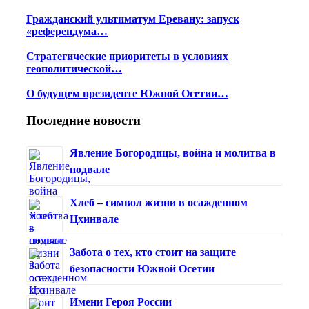
Гражданский ультиматум Еревану: запуск
«референдума…
Стратегические приоритеты в условиях
геополитической…
О будущем президенте Южной Осетии…
Последние новости
Явление Богородицы, война и молитва в
подвале
Хлеб – символ жизни в осажденном
Цхинвале
Забота о тех, кто стоит на защите
безопасности Южной Осетии
Имени Героя России