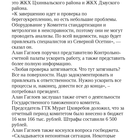
это ЖКХ Цхинвальского района и ЖКХ Дзауского
района.
«К завершению идет и проверка по
берегоукреплению, но есть небольшие проблемы.
Оборудование у Комитета стандартизации и
метрологии в неисправности, поэтому они не могут
проводить анализы. По всей видимости, надо будет
привлекать специалистов из Северной Осетии», —
сказал он.
Алан Гаглоев поручил представителю Контрольно-
счетной палаты ускорить работу, а также представить
более полную информацию.
«Любая проверка затягивается. Что тут затягивать?
Все на поверхности. Надо задокументировать и
привлекать к ответственности. Нужно ускорить все
процессы и, наконец, довести все до конца», –
потребовал президент.
Алан Гаглоев заслушал также отчет о деятельности
Государственного таможенного комитета.
Председатель ГТК Мурат Цховребов доложил, что за
отчетный период комитетом было внесено в бюджет
16 млн 166 тыс. рублей. Штрафы составили 6 500
рублей.
Алан Гаглоев также коснулся вопроса госбюджета.
«Складывается непонятная ситуация. Некоторые