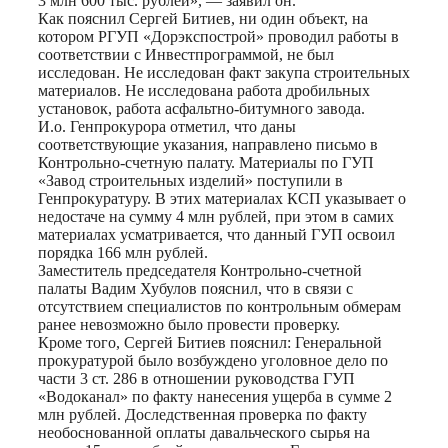
3 млн 600 тыс. рублей», — заявил он.
Как пояснил Сергей Битиев, ни один объект, на
котором РГУП «Дорэкспострой» проводил работы в
соответствии с Инвестпрограммой, не был
исследован. Не исследован факт закупа строительных
материалов. Не исследована работа дробильных
установок, работа асфальтно-битумного завода.
И.о. Генпрокурора отметил, что даны
соответствующие указания, направлено письмо в
Контрольно-счетную палату. Материалы по ГУП
«Завод строительных изделий» поступили в
Генпрокуратуру. В этих материалах КСП указывает о
недостаче на сумму 4 млн рублей, при этом в самих
материалах усматривается, что данный ГУП освоил
порядка 166 млн рублей.
Заместитель председателя Контрольно-счетной
палаты Вадим Хубулов пояснил, что в связи с
отсутствием специалистов по контрольным обмерам
ранее невозможно было провести проверку.
Кроме того, Сергей Битиев пояснил: Генеральной
прокуратурой было возбуждено уголовное дело по
части 3 ст. 286 в отношении руководства ГУП
«Водоканал» по факту нанесения ущерба в сумме 2
млн рублей. Доследственная проверка по факту
необоснованной оплаты давальческого сырья на