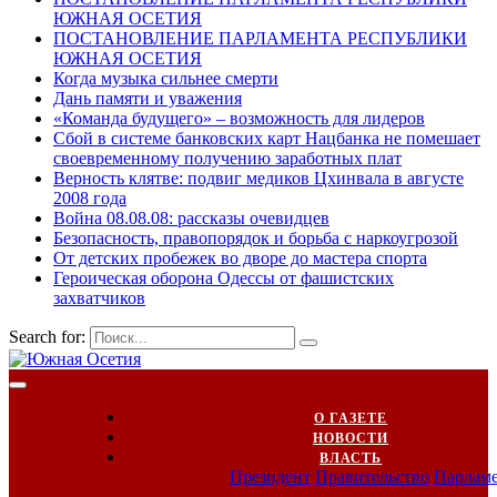
ЮЖНАЯ ОСЕТИЯ
ПОСТАНОВЛЕНИЕ ПАРЛАМЕНТА РЕСПУБЛИКИ
ЮЖНАЯ ОСЕТИЯ
Когда музыка сильнее смерти
Дань памяти и уважения
«Команда будущего» – возможность для лидеров
Сбой в системе банковских карт Нацбанка не помешает
своевременному получению заработных плат
Верность клятве: подвиг медиков Цхинвала в августе
2008 года
Война 08.08.08: рассказы очевидцев
Безопасность, правопорядок и борьба с наркоугрозой
От детских пробежек во дворе до мастера спорта
Героическая оборона Одессы от фашистских
захватчиков
Search for:
О ГАЗЕТЕ
НОВОСТИ
ВЛАСТЬ
Президент
Правительство
Парлам