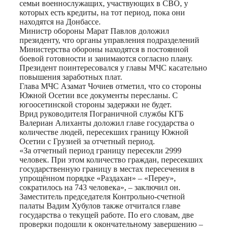
семьи военнослужащих, участвующих в СВО, у
которых есть кредиты, на тот период, пока они
находятся на Донбассе.
Министр обороны Марат Павлов доложил
президенту, что органы управления подразделений
Министерства обороны находятся в постоянной
боевой готовности и занимаются согласно плану.
Президент поинтересовался у главы МЧС касательно
повышения заработных плат.
Глава МЧС Азамат Чочиев отметил, что со стороны
Южной Осетии все документы пересланы. С
югоосетинской стороны задержки не будет.
Врид руководителя Пограничной службы КГБ
Валериан Алиханты доложил главе государства о
количестве людей, пересекших границу Южной
Осетии с Грузией за отчетный период.
«За отчетный период границу пересекли 2999
человек. При этом количество граждан, пересекших
государственную границу в местах пересечения в
упрощённом порядке «Раздахан» – «Переу»,
сократилось на 743 человека», – заключил он.
Заместитель председателя Контрольно-счетной
палаты Вадим Хубулов также отчитался главе
государства о текущей работе. По его словам, две
проверки подошли к окончательному завершению –