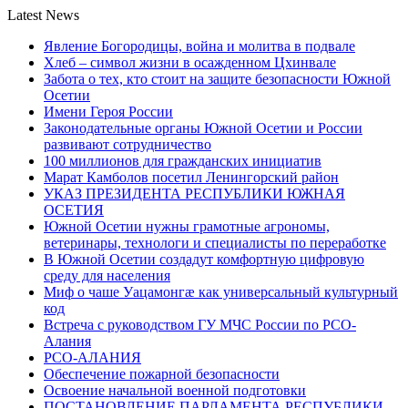
Latest News
Явление Богородицы, война и молитва в подвале
Хлеб – символ жизни в осажденном Цхинвале
Забота о тех, кто стоит на защите безопасности Южной
Осетии
Имени Героя России
Законодательные органы Южной Осетии и России
развивают сотрудничество
100 миллионов для гражданских инициатив
Марат Камболов посетил Ленингорский район
УКАЗ ПРЕЗИДЕНТА РЕСПУБЛИКИ ЮЖНАЯ
ОСЕТИЯ
Южной Осетии нужны грамотные агрономы,
ветеринары, технологи и специалисты по переработке
В Южной Осетии создадут комфортную цифровую
среду для населения
Миф о чаше Уацамонгæ как универсальный культурный
код
Встреча с руководством ГУ МЧС России по РСО-
Алания
РСО-АЛАНИЯ
Обеспечение пожарной безопасности
Освоение начальной военной подготовки
ПОСТАНОВЛЕНИЕ ПАРЛАМЕНТА РЕСПУБЛИКИ