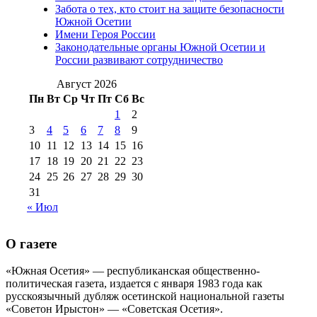
августа 2016 г
(10)
№98 5 июля 2014 г
(10)
Забота о тех, кто стоит на защите безопасности
№98 14
Южной Осетии
№98 8 августа 2013 г
(9)
Имени Героя России
августа 2012 г
(14)
Законодательные органы Южной Осетии и
№98+99 11 июля
России развивают сотрудничество
№99 4 августа
2017 г
(9)
№99 4 августа 2015 г
(6)
2016 г
(12)
№99 16
Август 2026
№99 8 июля 2014 г
(9)
Пн
Вт
Ср
Чт
Пт
Сб
Вс
№99+100 10
августа 2012 г
(11)
1
2
августа 2013 г
(12)
3
4
5
6
7
8
9
10
11
12
13
14
15
16
17
18
19
20
21
22
23
24
25
26
27
28
29
30
31
« Июл
О газете
«Южная Осетия» — республиканская общественно-
политическая газета, издается с января 1983 года как
русскоязычный дубляж осетинской национальной газеты
«Советон Ирыстон» — «Советская Осетия».