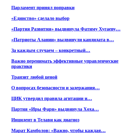
Парламент принял поправки
«Единство» сделало выбор
«Партия Развития» выдвинула Фатиму Хугаеву…
«Патриоты Алании» выдвинули кандидата в…
За каждым случаем – конкретный…
Важно перенимать эффективные управленческие
практики
Транзит любой ценой
О вопросах безопасности и задержания…
ЦИК утвердил правила агитации и…
Партия «Иры Фарн» выдвинула Хоха…
Инцидент в Телави как диагноз
Марат Камболов: «Важно, чтобы каждая…