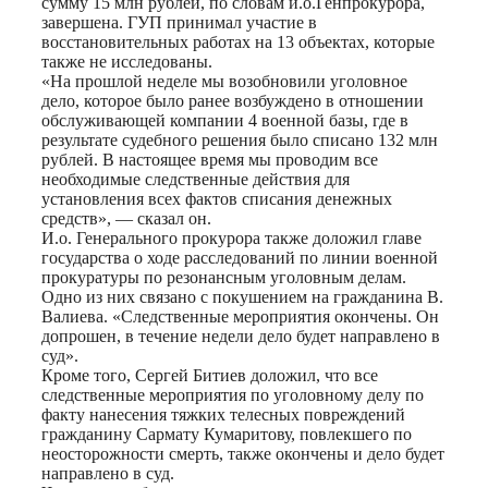
сумму 15 млн рублей, по словам и.о.Генпрокурора,
завершена. ГУП принимал участие в
восстановительных работах на 13 объектах, которые
также не исследованы.
«На прошлой неделе мы возобновили уголовное
дело, которое было ранее возбуждено в отношении
обслуживающей компании 4 военной базы, где в
результате судебного решения было списано 132 млн
рублей. В настоящее время мы проводим все
необходимые следственные действия для
установления всех фактов списания денежных
средств», — сказал он.
И.о. Генерального прокурора также доложил главе
государства о ходе расследований по линии военной
прокуратуры по резонансным уголовным делам.
Одно из них связано с покушением на гражданина В.
Валиева. «Следственные мероприятия окончены. Он
допрошен, в течение недели дело будет направлено в
суд».
Кроме того, Сергей Битиев доложил, что все
следственные мероприятия по уголовному делу по
факту нанесения тяжких телесных повреждений
гражданину Сармату Кумаритову, повлекшего по
неосторожности смерть, также окончены и дело будет
направлено в суд.