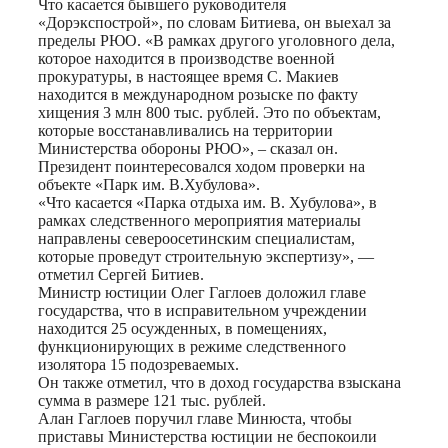
Что касается бывшего руководителя
«Дорэкспострой», по словам Битиева, он выехал за
пределы РЮО. «В рамках другого уголовного дела,
которое находится в производстве военной
прокуратуры, в настоящее время С. Макиев
находится в международном розыске по факту
хищения 3 млн 800 тыс. рублей. Это по объектам,
которые восстанавливались на территории
Министерства обороны РЮО», – сказал он.
Президент поинтересовался ходом проверки на
объекте «Парк им. В.Хубулова».
«Что касается «Парка отдыха им. В. Хубулова», в
рамках следственного мероприятия материалы
направлены североосетинским специалистам,
которые проведут строительную экспертизу», —
отметил Сергей Битиев.
Министр юстиции Олег Гаглоев доложил главе
государства, что в исправительном учреждении
находится 25 осужденных, в помещениях,
функционирующих в режиме следственного
изолятора 15 подозреваемых.
Он также отметил, что в доход государства взыскана
сумма в размере 121 тыс. рублей.
Алан Гаглоев поручил главе Минюста, чтобы
приставы Министерства юстиции не беспокоили