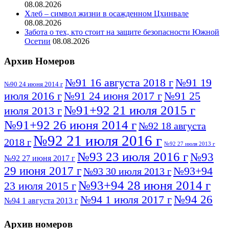
08.08.2026
Хлеб – символ жизни в осажденном Цхинвале
08.08.2026
Забота о тех, кто стоит на защите безопасности Южной
Осетии
08.08.2026
Архив Номеров
№91 16 августа 2018 г
№91 19
№90 24 июня 2014 г
июля 2016 г
№91 24 июня 2017 г
№91 25
№91+92 21 июля 2015 г
июля 2013 г
№91+92 26 июня 2014 г
№92 18 августа
№92 21 июля 2016 г
2018 г
№92 27 июля 2013 г
№93 23 июля 2016 г
№93
№92 27 июня 2017 г
29 июня 2017 г
№93+94
№93 30 июля 2013 г
№93+94 28 июня 2014 г
23 июля 2015 г
№94 26
№94 1 июля 2017 г
№94 1 августа 2013 г
июля 2016 г
№95 4 июля 2017 г
№95 1 июля 2014 г
Архив номеров
№95 7 августа 2012 г
№95 25 июля 2015 г