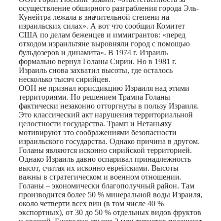
осуществление обширного разграбления города Эль-
Кунейтра лежала в значительной степени на
израильских силах». А вот что сообщил Комитет
США по делам беженцев и иммигрантов: «перед
отходом израильтяне выровняли город с помощью
бульдозеров и динамита». В 1974 г. Израиль
формально вернул Голаны Сирии. Но в 1981 г.
Израиль снова захватил высоты, где осталось
несколько тысяч сирийцев.
ООН не признал юрисдикцию Израиля над этими
территориями. Но решением Трампа Голаны
фактически незаконно отторгнуты в пользу Израиля.
Это классический акт нарушения территориальной
целостности государства. Трамп и Нетаньяху
мотивируют это соображениями безопасности
израильского государства. Однако причина в другом.
Голаны являются исконно сирийской территорией.
Однако Израиль давно оспаривал принадлежность
высот, считая их исконно еврейскими. Высоты
важны в стратегическом и военном отношении.
Голаны – экономически благополучный район. Там
производится более 50 % минеральной воды Израиля,
около четверти всех вин (в том числе 40 %
экспортных), от 30 до 50 % отдельных видов фруктов