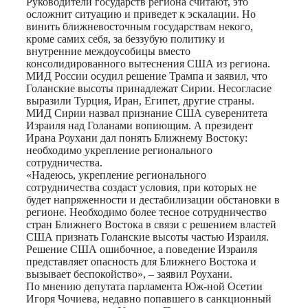
Руководители государств региона считают, это
осложнит ситуацию и приведет к эскалации. Но
винить ближневосточным государствам некого,
кроме самих себя, за беззубую политику и
внутренние междоусобицы вместо
консолидированного вытеснения США из региона.
МИД России осудил решение Трампа и заявил, что
Голанские высоты принадлежат Сирии. Несогласие
выразили Турция, Иран, Египет, другие страны.
МИД Сирии назвал признание США суверенитета
Израиля над Голанами вопиющим. А президент
Ирана Роухани дал понять Ближнему Востоку:
необходимо укрепление регионального
сотрудничества.
«Надеюсь, укрепление регионального
сотрудничества создаст условия, при которых не
будет напряженности и дестабилизации обстановки в
регионе. Необходимо более тесное сотрудничество
стран Ближнего Востока в связи с решением властей
США признать Голанские высоты частью Израиля.
Решение США ошибочное, а поведение Израиля
представляет опасность для Ближнего Востока и
вызывает беспокойство», – заявил Роухани.
По мнению депутата парламента Юж-ной Осетии
Игоря Чочиева, недавно попавшего в санкционный