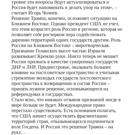
уровне эти вопросы будут актуализироваться и
Россия будет напоминать и делать упор на этом», –
считает Игорь Чочиев.
Решение Трампа, конечно, осложняет ситуацию на
Ближнем Востоке. Однако президент США не учел,
что этим возрастет роль России в регионе, которая не
позволяет себе росчерком пера содействовать
дарению территорий одних государств другим. Роль
России на Ближнем Востоке – миротворческая.
Признание Голанских высот частью Израиля
развязывает Кремлю руки. Никто теперь не мешает
России признать в качестве суверенных государств
ДНР и ЛНР, Приднестровье, оказывать большее
влияние на постсоветское пространство и учитывая
стремление молодых государств постсоветского
пространства к возвращению в состав России –
принять нужное решение, основывающееся на
референдумах в государствах.
Стало ясно, что никаких отзывов признаний нигде в
мире больше не будет. Международное право
перестало существовать. Есть основания полагать,
что США начнет осуществлять фрагментацию
территорий стран, отказывающихся подчиниться
воле Госдепа. И России это решение Трампа – на
руку…