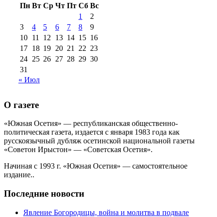
Пн
Вт
Ср
Чт
Пт
Сб
Вс
№99+100 10
августа 2012 г
(11)
1
2
августа 2013 г
(12)
3
4
5
6
7
8
9
10
11
12
13
14
15
16
17
18
19
20
21
22
23
24
25
26
27
28
29
30
31
« Июл
О газете
«Южная Осетия» — республиканская общественно-
политическая газета, издается с января 1983 года как
русскоязычный дубляж осетинской национальной газеты
«Советон Ирыстон» — «Советская Осетия».
Начиная с 1993 г. «Южная Осетия» — самостоятельное
издание..
Последние новости
Явление Богородицы, война и молитва в подвале