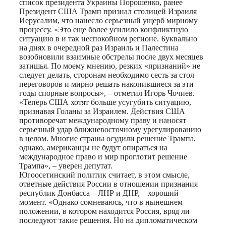
список президента Украины Порошенко, ранее
Президент США Трамп признал столицей Израиля
Иерусалим, что нанесло серьезный ущерб мирному
процессу. «Это еще более усилило конфликтную
ситуацию в и так неспокойном регионе. Буквально
на днях в очередной раз Израиль и Палестина
возобновили взаимные обстрелы после двух месяцев
затишья. По моему мнению, резких «признаний» не
следует делать, сторонам необходимо сесть за стол
переговоров и мирно решать накопившиеся за эти
годы спорные вопросы», – отметил Игорь Чочиев.
«Теперь США хотят больше усугубить ситуацию,
признавая Голаны за Израилем. Действия США
противоречат международному праву и наносят
серьезный удар ближневосточному урегулированию
в целом. Многие страны осудили решение Трампа,
однако, американцы не будут опираться на
международное право и мир проглотит решение
Трампа», – уверен депутат.
Югоосетинский политик считает, в этом смысле,
ответные действия России в отношении признания
республик Донбасса – ЛНР и ДНР, – хороший
момент. «Однако сомневаюсь, что в нынешнем
положении, в котором находится Россия, вряд ли
последуют такие решения. Но на дипломатическом