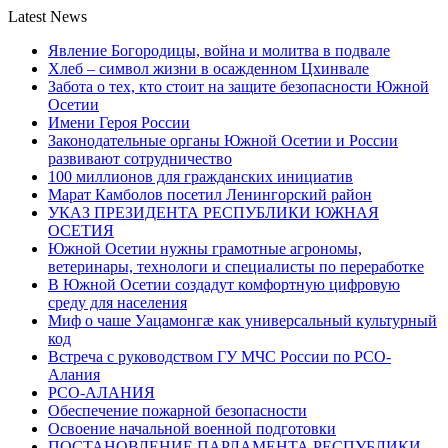
Latest News
Явление Богородицы, война и молитва в подвале
Хлеб – символ жизни в осажденном Цхинвале
Забота о тех, кто стоит на защите безопасности Южной
Осетии
Имени Героя России
Законодательные органы Южной Осетии и России
развивают сотрудничество
100 миллионов для гражданских инициатив
Марат Камболов посетил Ленингорский район
УКАЗ ПРЕЗИДЕНТА РЕСПУБЛИКИ ЮЖНАЯ
ОСЕТИЯ
Южной Осетии нужны грамотные агрономы,
ветеринары, технологи и специалисты по переработке
В Южной Осетии создадут комфортную цифровую
среду для населения
Миф о чаше Уацамонгæ как универсальный культурный
код
Встреча с руководством ГУ МЧС России по РСО-
Алания
РСО-АЛАНИЯ
Обеспечение пожарной безопасности
Освоение начальной военной подготовки
ПОСТАНОВЛЕНИЕ ПАРЛАМЕНТА РЕСПУБЛИКИ