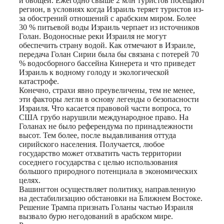
и овощей. Ежегодно свыше 2 млн туристов посещают
регион, в условиях когда Израиль теряет туристов из-
за обострений отношений с арабским миром. Более
30 % питьевой воды Израиль черпает из источников
Голан. Водоносные реки Израиля не могут
обеспечить страну водой. Как отмечают в Израиле,
передача Голан Сирии была бы связана с потерей 70
% водосборного бассейна Кинерета и что приведет
Израиль к водному голоду и экологической
катастрофе.
Конечно, страхи явно преувеличены, тем не менее,
эти факторы легли в основу легенды о безопасности
Израиля. Что касается правовой части вопроса, то
США грубо нарушили международное право. На
Голанах не было референдума по принадлежности
высот. Тем более, после выдавливания оттуда
сирийского населения. Получается, любое
государство может отхватить часть территории
соседнего государства с целью использования
большого природного потенциала в экономических
целях.
Вашингтон осуществляет политику, направленную
на дестабилизацию обстановки на Ближнем Востоке.
Решение Трампа признать Голаны частью Израиля
вызвало бурю негодований в арабском мире.