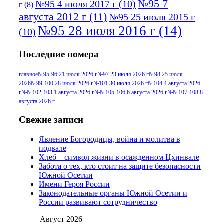
№95 7
№95 4 июля 2017 г
(10)
г
(8)
августа 2012 г
(11)
№95 25 июля 2015 г
№95 28 июля 2016 г
(14)
(10)
№95+96 3 августа 2013 г
(11)
№96 6
Последние номера
№96 9 августа 2012
июля 2017 г
(11)
г
(13)
№96+97 3
№96 28 июля 2015 г
(9)
главное
№95-96 21 июля 2026 г
№97 23 июля 2026 г
№98 25 июля
2026
№99-100 28 июля 2026 г
№101 30 июля 2026 г
№104 4 августа 2026
№96+97 30 июля
июля 2014 г
(10)
г
№№102-103 1 августа 2026 г
№№105-106 6 августа 2026 г
№№107-108 8
2016 г
(13)
№97 8
августа 2026 г
№97 6 августа 2013 г
(6)
№97 11 августа
июля 2017 г
(13)
Свежие записи
2012 г
(15)
№97 30 июля 2015 г
Явление Богородицы, война и молитва в
(15)
подвале
№98 1 августа 2015 г
(10)
№98 2
Хлеб – символ жизни в осажденном Цхинвале
августа 2016 г
(10)
№98 5 июля 2014 г
(10)
Забота о тех, кто стоит на защите безопасности
№98 14
Южной Осетии
№98 8 августа 2013 г
(9)
Имени Героя России
августа 2012 г
(14)
Законодательные органы Южной Осетии и
№98+99 11 июля
России развивают сотрудничество
№99 4 августа
2017 г
(9)
№99 4 августа 2015 г
(6)
2016 г
(12)
№99 16
Август 2026
№99 8 июля 2014 г
(9)