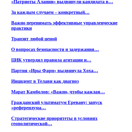
«Патриоты Алании» выдвинули кандидата в…
За каждым случаем – конкретный…
Важно перенимать эффективные управленческие
практики
Транзит любой ценой
О вопросах безопасности и задержания…
ЦИК утвердил правила агитации и…
Партия «Иры Фарн» выдвинула Хоха…
Инцидент в Телави как диагноз
Марат Камболов: «Важно, чтобы каждая…
Гражданский ультиматум Еревану: запуск
«референдума…
Стратегические приоритеты в условиях
геополитической…