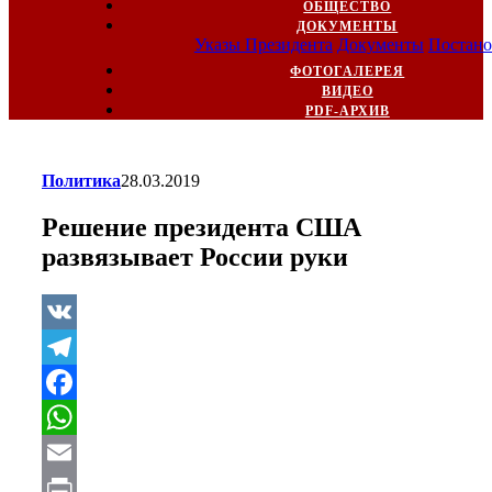
ОБЩЕСТВО
ДОКУМЕНТЫ
Указы Президента
Документы
Постано
ФОТОГАЛЕРЕЯ
ВИДЕО
PDF-АРХИВ
Политика
28.03.2019
Решение президента США
развязывает России руки
VK
Telegram
Facebook
WhatsApp
Email