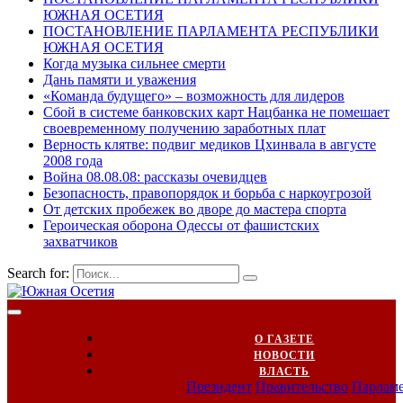
ЮЖНАЯ ОСЕТИЯ
ПОСТАНОВЛЕНИЕ ПАРЛАМЕНТА РЕСПУБЛИКИ
ЮЖНАЯ ОСЕТИЯ
Когда музыка сильнее смерти
Дань памяти и уважения
«Команда будущего» – возможность для лидеров
Сбой в системе банковских карт Нацбанка не помешает
своевременному получению заработных плат
Верность клятве: подвиг медиков Цхинвала в августе
2008 года
Война 08.08.08: рассказы очевидцев
Безопасность, правопорядок и борьба с наркоугрозой
От детских пробежек во дворе до мастера спорта
Героическая оборона Одессы от фашистских
захватчиков
Search for:
О ГАЗЕТЕ
НОВОСТИ
ВЛАСТЬ
Президент
Правительство
Парлам