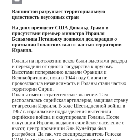
Print
Вашингтон разрушает территориальную
целостность неугодных стран
На днях президент США Дональд Трамп в
присутствии премьер-министра Израиля
Беньямина Нетаньяху подписал декларацию о
признании Голанских высот частью территории
Израиля.
Голаны на протяжении веков были высотами раздора
и переходили от одного государства к другому.
Высотами попеременно владели Франция и
Великобритания, пока в 1944 году Сирия не
провозгласила независимость и Голаны стали частью
территории Сирии.
Голаны имеют стратегическое значение. Там
располагалась сирийская артиллерия, защищая страну
от агрессии Израиля. В ходе Шестидневной войны в
1967 г. израильские подразделения вытеснили
сирийские войска и оккупировали Голаны. После
оккупации Израиль выдавил сирийское население с
высот, центр провинции Эль-Кунейтра был
разграблен. Да так, что спецпредставитель Генсека
ООН Горан Гюссинг заявил: «ответственность за