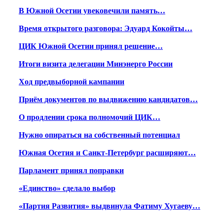
В Южной Осетии увековечили память…
Время открытого разговора: Эдуард Кокойты…
ЦИК Южной Осетии принял решение…
Итоги визита делегации Минэнерго России
Ход предвыборной кампании
Приём документов по выдвижению кандидатов…
О продлении срока полномочий ЦИК…
Нужно опираться на собственный потенциал
Южная Осетия и Санкт-Петербург расширяют…
Парламент принял поправки
«Единство» сделало выбор
«Партия Развития» выдвинула Фатиму Хугаеву…