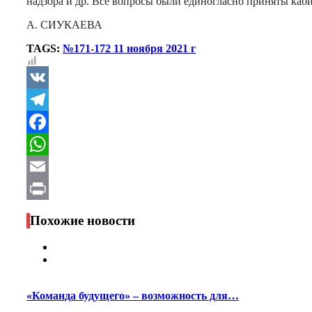
надзора и др. Все вопросы были единогласно приняты каб
А. СИУКАЕВА
TAGS:
№171-172 11 ноября 2021 г
VK
Telegram
Facebook
WhatsApp
Email
Print
Похожие новости
«Команда будущего» – возможность для…