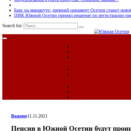
Барс на маршруте: древний орнамент Осетии станет ново
ЦИК Южной Осетии принял решение по регистрации пред
Search for:
Важное
11.11.2021
Пенсии в Южной Осетии будут проинд