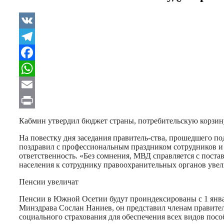
VK
Telegram
Facebook
WhatsApp
Email
Print
Кабмин утвердил бюджет страны, потребительскую корзин
На повестку дня заседания правитель-ства, прошедшего по
поздравил с профессиональным праздником сотрудников и 
ответственность. «Без сомнения, МВД справляется с поста
населения к сотруднику правоохранительных органов увел
Пенсии увеличат
Пенсии в Южной Осетии будут проиндексированы с 1 январ
Минздрава Сослан Наниев, он представил членам правител
социального страхования для обеспечения всех видов пособи