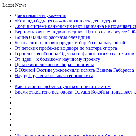
Latest News
Дань памяти и уважения
«Команда будущего» – возможность для лидеров
Сбой в системе банковских карт Нацбанка не помешает 
Верность клятве: подвиг медиков Цхинвала в августе 200
Война 08.08.08: рассказы очевидцев
Безопасность, правопорядок и борьба с наркоугрозой
От детских пробежек во дворе до мастера спорта
Героическая оборона Одессы от фашистских захватчиков
От идеи – к большому научному проекту
Цена европейского выбора Пашиняна
В Южной Осетии увековечили память Вадима Габараева
Науру, Грузия и большая геополитика
Как заставить ребенка учиться и читать летом
Время открытого разговора: Эдуард Кокойты призывает 
Модернизация пункта пропуска «Нижний Зарамаг»