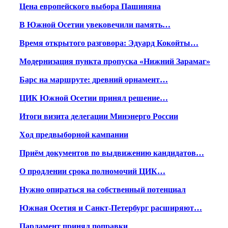
Цена европейского выбора Пашиняна
В Южной Осетии увековечили память…
Время открытого разговора: Эдуард Кокойты…
Модернизация пункта пропуска «Нижний Зарамаг»
Барс на маршруте: древний орнамент…
ЦИК Южной Осетии принял решение…
Итоги визита делегации Минэнерго России
Ход предвыборной кампании
Приём документов по выдвижению кандидатов…
О продлении срока полномочий ЦИК…
Нужно опираться на собственный потенциал
Южная Осетия и Санкт-Петербург расширяют…
Парламент принял поправки