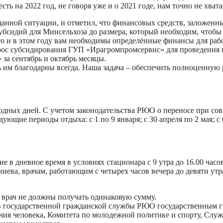
сть на 2022 год, не говоря уже и о 2021 годе, нам точно не хват
нной ситуации, и отметил, что финансовых средств, заложенных 
субсидий для Минсельхоза до размера, который необходим, что
то и в этом году вам необходимы определённые финансы для рабо
ос субсидирования ГУП «Ирагромпромсервис» для проведения вс
за сентябрь и октябрь месяцы.
им благодарны всегда. Наша задача – обеспечить полноценную р
одных дней. С учетом законодательства РЮО о переносе при со
щие периоды отдыха: с 1 по 9 января; с 30 апреля по 2 мая; с 6 п
в дневное время в условиях стационара с 9 утра до 16.00 часов 
иева, врачам, работающим с четырех часов вечера до девяти утр
 врач не должны получать одинаковую сумму.
ов государственной гражданской службы РЮО государственным 
учия человека, Комитета по молодежной политике и спорту, Слу