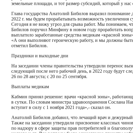
земельные площади, и тот размер субсидий, который у нас е
Глава государства Анатолий Бибилов выразил понимание да
2022 г. мы будем прорабатывать возможность увеличения 
Сегодня я не вижу угроз для срыва работ. Мы понимаем, ч
Бибилов поручил Минфину в новом году проработать вопр
выплатило заработанные средства медикам «красной зоны» 
«А они выполняют героическую работу, и мы должны быть 
отметил Бибилов.
Праздники и выходные дни
На заседании члены правительства утвердили перенос вых
следующий после него рабочий день, в 2022 году будут следую
26 по 28 августа; с 20 по 25 сентября.
Выплаты медикам
Кабмин принял решение: врачи «красной зоны», работающие 
в сутки. По словам министра здравоохранения Сослана Нан
вступит в силу с 1 ноября 2021 года»,- сказал он.
Анатолий Бибилов добавил, что лечащий врач и дежурный
Также на заседании утвердили присвоение классных чин
по надзору в сфере защиты прав потребителей и благопол