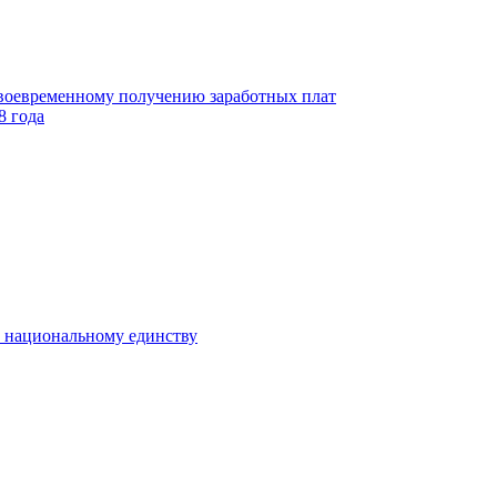
своевременному получению заработных плат
8 года
к национальному единству