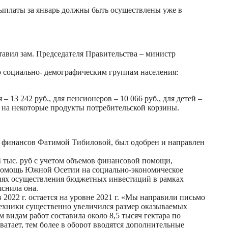
выплаты за январь должны быть осуществлены уже в
авил зам. Председателя Правительства – министр
о социально- демографическим группам населения:
 13 242 руб., для пенсионеров – 10 066 руб., для детей –
н на некоторые продукты потребительской корзины.
а финансов Фатимой Тибиловой, был одобрен и направлен
4 тыс. руб с учетом объемов финансовой помощи,
ая помощь Южной Осетии на социально-экономическое
елях осуществления бюджетных инвестиций в рамках
снила она.
2022 г. остается на уровне 2021 г. «Мы направили письмо
 техники существенно увеличился размер оказываемых
м видам работ составила около 8,5 тысяч гектара по
хватает, тем более в оборот вводятся дополнительные