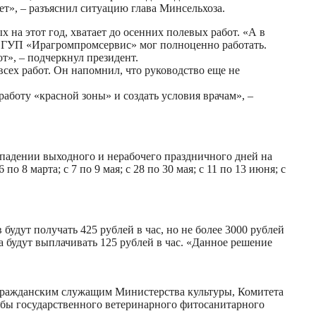
ает», – разъяснил ситуацию глава Минсельхоза.
на этот год, хватает до осенних полевых работ. «А в
бы ГУП «Ирагромпромсервис» мог полноценно работать.
т», – подчеркнул президент.
ех работ. Он напомнил, что руководство еще не
аботу «красной зоны» и создать условия врачам», –
впадении выходного и нерабочего праздничного дней на
о 8 марта; с 7 по 9 мая; с 28 по 30 мая; c 11 по 13 июня; с
будут получать 425 рублей в час, но не более 3000 рублей
а будут выплачивать 125 рублей в час. «Данное решение
гражданским служащим Министерства культуры, Комитета
жбы государственного ветеринарного фитосанитарного