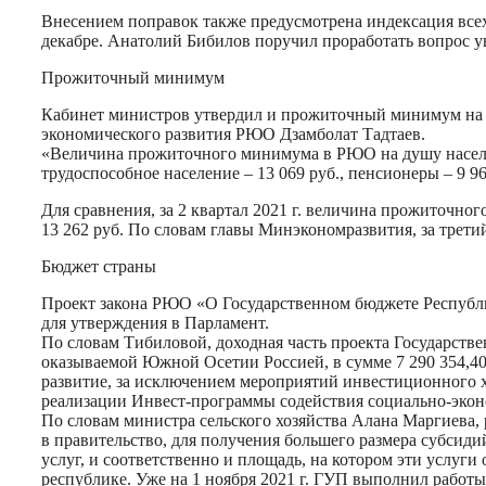
Внесением поправок также предусмотрена индексация всех
декабре. Анатолий Бибилов поручил проработать вопрос у
Прожиточный минимум
Кабинет министров утвердил и прожиточный минимум на тр
экономического развития РЮО Дзамболат Тадтаев.
«Величина прожиточного минимума в РЮО на душу населени
трудоспособное население – 13 069 руб., пенсионеры – 9 964
Для сравнения, за 2 квартал 2021 г. величина прожиточного
13 262 руб. По словам главы Минэкономразвития, за трет
Бюджет страны
Проект закона РЮО «О Государственном бюджете Республи
для утверждения в Парламент.
По словам Тибиловой, доходная часть проекта Государстве
оказываемой Южной Осетии Россией, в сумме 7 290 354,40
развитие, за исключением мероприятий инвестиционного х
реализации Инвест-программы содействия социально-экон
По словам министра сельского хозяйства Алана Маргиева,
в правительство, для получения большего размера субсиди
услуг, и соответственно и площадь, на котором эти услуги
республике. Уже на 1 ноября 2021 г. ГУП выполнил работы н