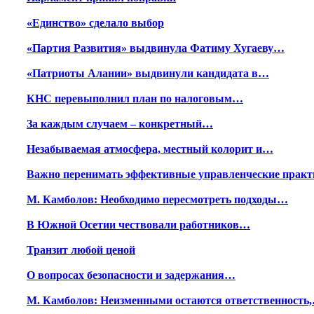
«Единство» сделало выбор
«Партия Развития» выдвинула Фатиму Хугаеву…
«Патриоты Алании» выдвинули кандидата в…
КНС перевыполнил план по налоговым…
За каждым случаем – конкретный…
Незабываемая атмосфера, местный колорит и…
Важно перенимать эффективные управленческие практ
М. Камболов: Необходимо пересмотреть подходы…
В Южной Осетии чествовали работников…
Транзит любой ценой
О вопросах безопасности и задержания…
М. Камболов: Неизменными остаются ответственность