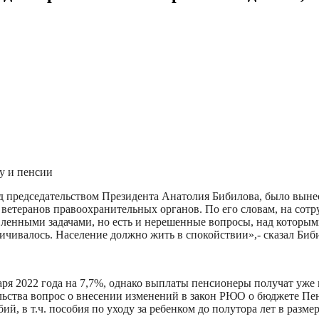
у и пенсии
д председательством Президента Анатолия Бибилова, было вынес
ветеранов правоохранительных органов. По его словам, на сот
вленными задачами, но есть и нерешенные вопросы, над которым
ичивалось. Население должно жить в спокойствии»,- сказал Биб
я 2022 года на 7,7%, однако выплаты пенсионеры получат уже в
ьства вопрос о внесении изменений в закон РЮО о бюджете Пен
й, в т.ч. пособия по уходу за ребенком до полутора лет в разме