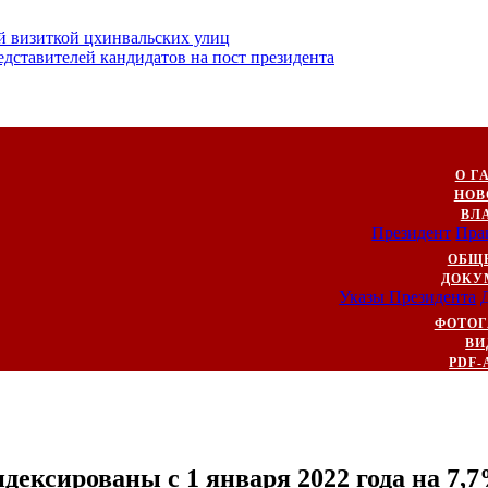
й визиткой цхинвальских улиц
ставителей кандидатов на пост президента
О Г
НОВ
ВЛ
Президент
Пра
ОБЩ
ДОКУ
Указы Президента
ФОТОГ
ВИ
PDF-
ексированы с 1 января 2022 года на 7,