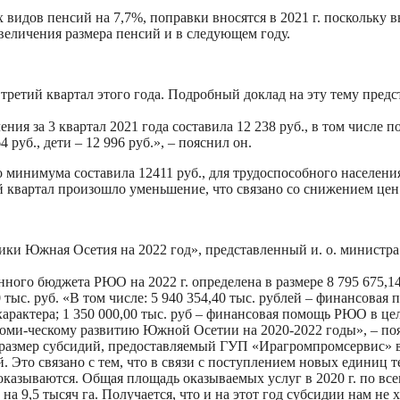
 видов пенсий на 7,7%, поправки вносятся в 2021 г. поскольку 
величения размера пенсий и в следующем году.
етий квартал этого года. Подробный доклад на эту тему предст
я за 3 квартал 2021 года составила 12 238 руб., в том числе п
 руб., дети – 12 996 руб.», – пояснил он.
 минимума составила 12411 руб., для трудоспособного населения –
ий квартал произошло уменьшение, что связано со снижением це
ки Южная Осетия на 2022 год», представленный и. о. министр
нного бюджета РЮО на 2022 г. определена в размере 8 795 675,1
 тыс. руб. «В том числе: 5 940 354,40 тыс. рублей – финансов
арактера; 1 350 000,00 тыс. руб – финансовая помощь РЮО в ц
оми-ческому развитию Южной Осетии на 2020-2022 годы», – поя
 размер субсидий, предоставляемый ГУП «Ирагромпромсервис» в 
й. Это связано с тем, что в связи с поступлением новых единиц
 оказываются. Общая площадь оказываемых услуг в 2020 г. по все
а 9,5 тысяч га. Получается, что и на этот год субсидии нам не 