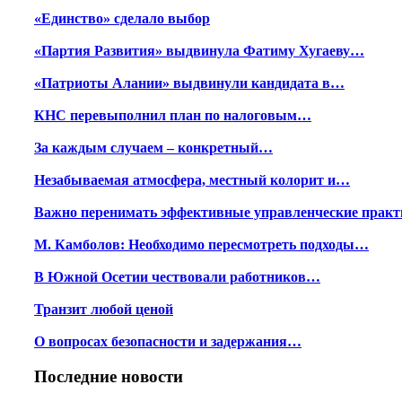
«Единство» сделало выбор
«Партия Развития» выдвинула Фатиму Хугаеву…
«Патриоты Алании» выдвинули кандидата в…
КНС перевыполнил план по налоговым…
За каждым случаем – конкретный…
Незабываемая атмосфера, местный колорит и…
Важно перенимать эффективные управленческие практ
М. Камболов: Необходимо пересмотреть подходы…
В Южной Осетии чествовали работников…
Транзит любой ценой
О вопросах безопасности и задержания…
Последние новости