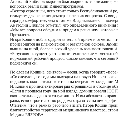
Анатолий Бибилов выразил благодарность за внимание, ко
вопросах реализации Инвестпрограммы.
«Вектор серьезный, чего стоит только Республиканский ро
стимулом для решения демографических вопросов. С вводо
гораздо комфортнее, чем в том же Владикавказе», – подчерк
Анатолий Бибилов отметил, что определенного внимания тр
«Мы все вопросы обсудим и придем к решениям, которые по
Президент.
Игорь Кошин поблагодарил за теплый прием и отметил, 
производится на планомерной и регулярной основе. Замми
вышли на иной, более высокий уровень взаимоотношений.
«Безусловно, существуют разные технические моменты: объ
нормальный рабочий процесс. Самое важное, что сегодня 
подчеркнул он.
По словам Кошина, сентябрь – месяц, когда говорят: «пора
«Со следующего года мы выходим на новую Инвестпрограмм
подводить окончательные итоги на очередном заседании Ме
И. Кошин проинспектировал ряд строящихся в столице объ
«Если в прошлом году, на мой взгляд, доминировали ЮОГУ 
окончательно сдан в эксплуатацию. И вы абсолютно правил
рады, если строительство роддома отразится на демогра
Отметим, что в рамках рабочего визита Игорь Кошин прои
благоустройство территории медицинского кластера, строи
Мадина БЯЗРОВА