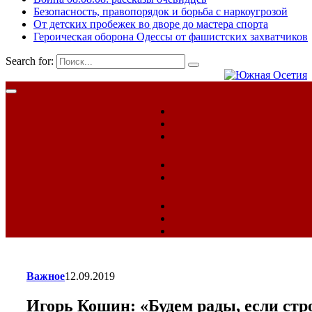
Безопасность, правопорядок и борьба с наркоугрозой
От детских пробежек во дворе до мастера спорта
Героическая оборона Одессы от фашистских захватчиков
Search for:
Важное
12.09.2019
Игорь Кошин: «Будем рады, если ст