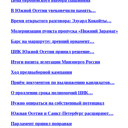
Цена европейского выбора Пашиняна
В Южной Осетии увековечили память…
Время открытого разговора: Эдуард Кокойты…
Модернизация пункта пропуска «Нижний Зарамаг»
Барс на маршруте: древний орнамент…
ЦИК Южной Осетии принял решение…
Итоги визита делегации Минэнерго России
Ход предвыборной кампании
Приём документов по выдвижению кандидатов…
О продлении срока полномочий ЦИК…
Нужно опираться на собственный потенциал
Южная Осетия и Санкт-Петербург расширяют…
Парламент принял поправки