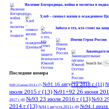
Явление Богородицы, война и молитва в подва
Хлеб – символ жизни в осажденном Ц
Забота о тех, кто стоит на з
Имени Героя России
Законодател
Search for:
Последние номера
№91 16 августа 2018 г
(11)
№
№90 24 июня 2014 г
(7)
июля 2015 г
(13)
№91+92 26 июня 201
№93 23 июля 2016 г
(13)
№93 29
2017 г
(8)
2014 г
(13)
№94 1 июля 
№94 1 августа 2013 г
(8)