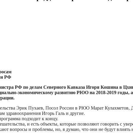
росам
 и РФ
инистра РФ по делам Северного Кавказа Игоря Кошина в Цхин
иально-экономическому развитию РЮО на 2018-2019 годы, а 
грации.
тельства Эрик Пухаев, Посол России в РЮО Марат Кулахметов, 
 здравоохранения Игорь Галь и другие.
программа подходит к концу.
шательства, и есть объекты, которые позволяют говорить с уве
ают вопросы и проблемы, но, я думаю, что они не будут влиять 