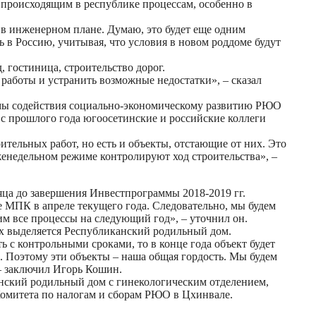
 происходящим в республике процессам, особенно в
 в инженерном плане. Думаю, это будет еще одним
в Россию, учитывая, что условия в новом роддоме будут
 гостиница, строительство дорог.
 работы и устранить возможные недостатки», – сказал
ммы содействия социально-экономическому развитию РЮО
 с прошлого года югоосетинские и российские коллеги
тельных работ, но есть и объекты, отстающие от них. Это
женедельном режиме контролируют ход строительства», –
сяца до завершения Инвестпрограммы 2018-2019 гг.
 МПК в апреле текущего года. Следовательно, мы будем
им все процессы на следующий год», – уточнил он.
их выделяется Республиканский родильный дом.
ь с контрольными сроками, то в конце года объект будет
. Поэтому эти объекты – наша общая гордость. Мы будем
– заключил Игорь Кошин.
анский родильный дом с гинекологическим отделением,
 Комитета по налогам и сборам РЮО в Цхинвале.