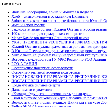
Latest News
Явление Богородицы, война и молитва в подвале
Хлеб – символ жизни в осажденном Цхинвале
Забота о тех, кто стоит на защите безопасности Южной О
Имени Героя России
Законодательные органы Южной Осетии и России развив
100 миллионов для гражданских инициатив
Марат Камболов посетил Ленингорский район
УКАЗ ПРЕЗИДЕНТА РЕСПУБЛИКИ ЮЖНАЯ ОСЕТИ
Южной Осетии нужны грамотные агрономы, ветеринары, 
В Южной Осетии создадут комфортную цифровую среду 
Миф о чаше Уацамонгæ как универсальный культурный 
Встреча с руководством ГУ МЧС России по РСО-Алания
РСО-АЛАНИЯ
Обеспечение пожарной безопасности
Освоение начальной военной подготовки
ПОСТАНОВЛЕНИЕ ПАРЛАМЕНТА РЕСПУБЛИКИ Ю
ПОСТАНОВЛЕНИЕ ПАРЛАМЕНТА РЕСПУБЛИКИ Ю
Когда музыка сильнее смерти
Дань памяти и уважения
«Команда будущего» – возможность для лидеров
Сбой в системе банковских карт Нацбанка не помешает 
Верность клятве: подвиг медиков Цхинвала в августе 200
Война 08.08.08: рассказы очевидцев