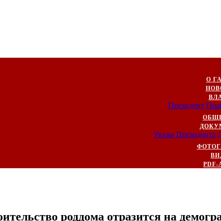
О Г
НОВ
ВЛ
Президент
Пра
ОБЩ
ДОКУ
Указы Президента
ФОТОГ
ВИ
PDF-
роительство роддома отразится на демо