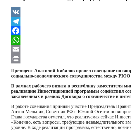
VK
Telegram
Facebook
WhatsApp
Email
Print
Президент Анатолий Бибилов провел совещание по воп
социально-экономического сотрудничества между РЮО
В рамках рабочего визита в республику заместителя м
реализацию Инвестиционной программы содействия соц
заключенных в рамках Договора о союзничестве и инте
В работе совещания приняли участие Председатель Прави
Антон Мельник, Советник РФ в Южной Осетии по вопросам
Глава государства отметил, что реализуемая сейчас Инвест
«Конечно, есть вопросы, требующие незамедлительного вме
уровне. В ходе реализации программы, естественно, возник