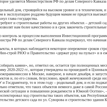
торое уделяется Министерством РФ по делам Северного Кавказа
дильный дом, строящийся на высоком уровне и в техническом, и
м в эксплуатацию роддома будущим мамам не придется выезжать 
нул глава государства.
ебуют и строительные работы на других объектах – детский сад,
зволят нам более качественно и в срок закончить строительные
что контроль за процессом выполнения Инвестиционной програ
нистра РФ по делам Северного Кавказа подчеркнул, что начиная
екты, в которых наблюдается некоторое опережение сроков строи
Мин-строй РЮО и Правительство «держат руку на пульсе» и в е
 собирать камни», но, отметил он, остается три полноценных ме
у 2020-2022 гг., которая утверждена на прошедшей в Цхинвале
жправкомиссии в Москве, наверное, в начале декабря, и запуст
ектов и, по его словам, безусловно, яркой жемчужиной среди н
и Госдрамтеатр, то в этом году – родильный дом, и если поджат
ьно отметили, что таких объектов немного даже в самой России
фической ситуации и повышении рождаемости в Южной Осетии», 
нспектировал ход строительства таких объектов, как Республик
тельство детского сада по ул. Суворова и строительство здания