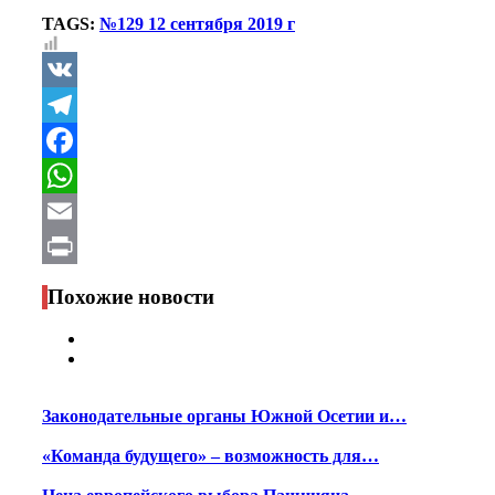
TAGS:
№129 12 сентября 2019 г
VK
Telegram
Facebook
WhatsApp
Email
Print
Похожие новости
Законодательные органы Южной Осетии и…
«Команда будущего» – возможность для…