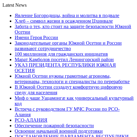
Latest News
Явление Богородицы, война и молитва в подвале
Хлеб – символ жизни в осажденном Цхинвале
Забота о тех, кто стоит на защите безопасности Южной
Осетии
Имени Героя России
Законодательные органы Южной Осетии и России
развивают сотрудничество
100 миллионов для гражданских инициатив
Марат Камболов посетил Ленингорский район
УКАЗ ПРЕЗИДЕНТА РЕСПУБЛИКИ ЮЖНАЯ
ОСЕТИЯ
Южной Осетии нужны грамотные агрономы,
ветеринары, технологи и специалисты по переработке
В Южной Осетии создадут комфортную цифровую
среду для населения
Миф о чаше Уацамонгæ как универсальный культурный
код
Встреча с руководством ГУ МЧС России по РСО-
Алания
РСО-АЛАНИЯ
Обеспечение пожарной безопасности
Освоение начальной военной подготовки
ПОСТАНОВЛЕНИЕ ПАРЛАМЕНТА РЕСПУБЛИКИ