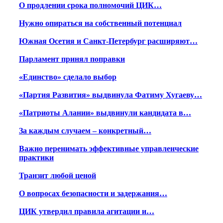
О продлении срока полномочий ЦИК…
Нужно опираться на собственный потенциал
Южная Осетия и Санкт-Петербург расширяют…
Парламент принял поправки
«Единство» сделало выбор
«Партия Развития» выдвинула Фатиму Хугаеву…
«Патриоты Алании» выдвинули кандидата в…
За каждым случаем – конкретный…
Важно перенимать эффективные управленческие
практики
Транзит любой ценой
О вопросах безопасности и задержания…
ЦИК утвердил правила агитации и…