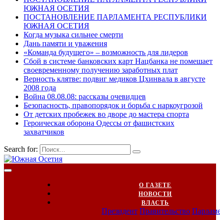
ЮЖНАЯ ОСЕТИЯ
ПОСТАНОВЛЕНИЕ ПАРЛАМЕНТА РЕСПУБЛИКИ
ЮЖНАЯ ОСЕТИЯ
Когда музыка сильнее смерти
Дань памяти и уважения
«Команда будущего» – возможность для лидеров
Сбой в системе банковских карт Нацбанка не помешает
своевременному получению заработных плат
Верность клятве: подвиг медиков Цхинвала в августе
2008 года
Война 08.08.08: рассказы очевидцев
Безопасность, правопорядок и борьба с наркоугрозой
От детских пробежек во дворе до мастера спорта
Героическая оборона Одессы от фашистских
захватчиков
Search for:
О ГАЗЕТЕ
НОВОСТИ
ВЛАСТЬ
Президент
Правительство
Парлам