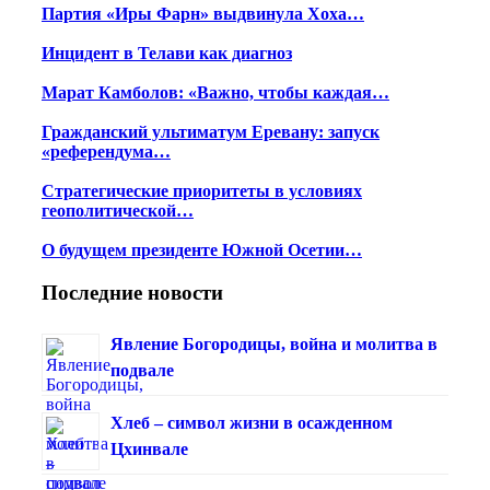
Партия «Иры Фарн» выдвинула Хоха…
Инцидент в Телави как диагноз
Марат Камболов: «Важно, чтобы каждая…
Гражданский ультиматум Еревану: запуск
«референдума…
Стратегические приоритеты в условиях
геополитической…
О будущем президенте Южной Осетии…
Последние новости
Явление Богородицы, война и молитва в
подвале
Хлеб – символ жизни в осажденном
Цхинвале