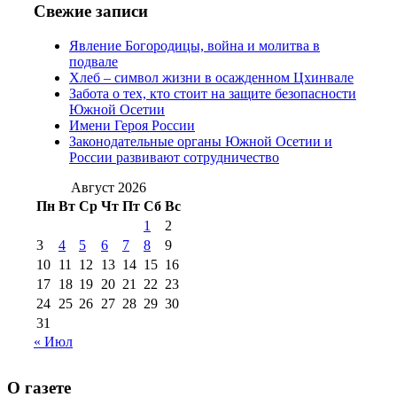
№97 11 августа
июля 2017 г
(13)
Свежие записи
2012 г
(15)
№97 30 июля 2015 г
Явление Богородицы, война и молитва в
(15)
подвале
№98 1 августа 2015 г
(10)
№98 2
Хлеб – символ жизни в осажденном Цхинвале
августа 2016 г
(10)
№98 5 июля 2014 г
(10)
Забота о тех, кто стоит на защите безопасности
№98 14
Южной Осетии
№98 8 августа 2013 г
(9)
Имени Героя России
августа 2012 г
(14)
Законодательные органы Южной Осетии и
№98+99 11 июля
России развивают сотрудничество
№99 4 августа
2017 г
(9)
№99 4 августа 2015 г
(6)
2016 г
(12)
№99 16
Август 2026
№99 8 июля 2014 г
(9)
Пн
Вт
Ср
Чт
Пт
Сб
Вс
№99+100 10
августа 2012 г
(11)
1
2
августа 2013 г
(12)
3
4
5
6
7
8
9
10
11
12
13
14
15
16
17
18
19
20
21
22
23
24
25
26
27
28
29
30
31
« Июл
О газете