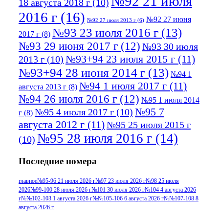
№92 21 июля
18 августа 2018 г
(10)
2016 г
(16)
№92 27 июня
№92 27 июля 2013 г
(6)
№93 23 июля 2016 г
(13)
2017 г
(8)
№93 29 июня 2017 г
(12)
№93 30 июля
№93+94 23 июля 2015 г
(11)
2013 г
(10)
№93+94 28 июня 2014 г
(13)
№94 1
№94 1 июля 2017 г
(11)
августа 2013 г
(8)
№94 26 июля 2016 г
(12)
№95 1 июля 2014
№95 7
№95 4 июля 2017 г
(10)
г
(8)
августа 2012 г
(11)
№95 25 июля 2015 г
№95 28 июля 2016 г
(14)
(10)
№95+96 3 августа 2013 г
(11)
№96 6
Последние номера
№96 9 августа 2012
июля 2017 г
(11)
г
(13)
№96+97 3
№96 28 июля 2015 г
(9)
главное
№95-96 21 июля 2026 г
№97 23 июля 2026 г
№98 25 июля
2026
№99-100 28 июля 2026 г
№101 30 июля 2026 г
№104 4 августа 2026
№96+97 30 июля
июля 2014 г
(10)
г
№№102-103 1 августа 2026 г
№№105-106 6 августа 2026 г
№№107-108 8
2016 г
(13)
№97 8
августа 2026 г
№97 6 августа 2013 г
(6)