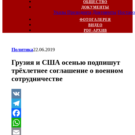
ОБЩЕСТВО
ДОКУМЕНТЫ
Указы Президента
Документы
Постано
ФОТОГАЛЕРЕЯ
ВИДЕО
PDF-АРХИВ
Политика
22.06.2019
Грузия и США осенью подпишут
трёхлетнее соглашение о военном
сотрудничестве
VK
Telegram
Facebook
WhatsApp