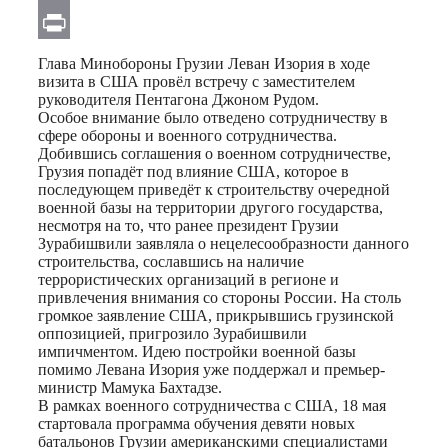
Email
Print
Глава Минобороны Грузии Леван Изория в ходе
визита в США провёл встречу с заместителем
руководителя Пентагона Джоном Рудом.
Особое внимание было отведено сотрудничеству в
сфере обороны и военного сотрудничества.
Добившись соглашения о военном сотрудничестве,
Грузия попадёт под влияние США, которое в
последующем приведёт к строительству очередной
военной базы на территории другого государства,
несмотря на то, что ранее президент Грузии
Зурабишвили заявляла о нецелесообразности данного
строительства, сославшись на наличие
террористических организаций в регионе и
привлечения внимания со стороны России. На столь
громкое заявление США, прикрывшись грузинской
оппозицией, пригрозило Зурабишвили
импичментом. Идею постройки военной базы
помимо Левана Изория уже поддержал и премьер-
министр Мамука Бахтадзе.
В рамках военного сотрудничества с США, 18 мая
стартовала программа обучения девяти новых
батальонов Грузии американскими специалистами