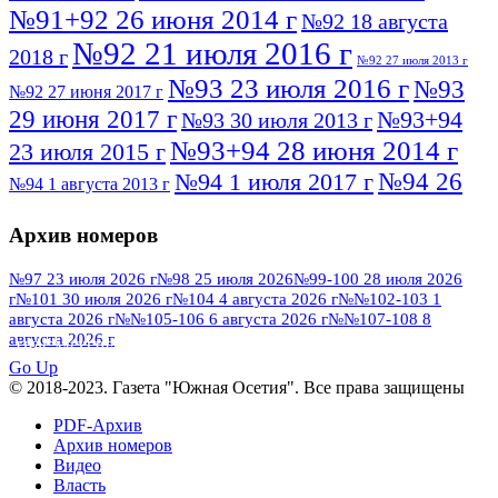
№91+92 26 июня 2014 г
№92 18 августа
№92 21 июля 2016 г
2018 г
№92 27 июля 2013 г
№93 23 июля 2016 г
№93
№92 27 июня 2017 г
29 июня 2017 г
№93+94
№93 30 июля 2013 г
№93+94 28 июня 2014 г
23 июля 2015 г
№94 26
№94 1 июля 2017 г
№94 1 августа 2013 г
июля 2016 г
№95 4 июля 2017 г
№95 1 июля 2014 г
Архив номеров
№95 7 августа 2012 г
№95 25 июля 2015 г
№95 28 июля 2016 г
№95+96 3 августа
№97 23 июля 2026 г
№98 25 июля 2026
№99-100 28 июля 2026
г
№101 30 июля 2026 г
№104 4 августа 2026 г
№№102-103 1
№96 9 августа
2013 г
№96 6 июля 2017 г
августа 2026 г
№№105-106 6 августа 2026 г
№№107-108 8
2012 г
№96+97 3 июля 2014 г
августа 2026 г
№96 28 июля 2015 г
ПОСМОТРЕТЬ ВСЕ
№96+97 30 июля 2016 г
№97
Go Up
№97 6 августа 2013 г
© 2018-2023. Газета "Южная Осетия". Все права защищены
№97 11 августа 2012 г
8 июля 2017 г
PDF-Архив
№97 30 июля 2015 г
№98 1 августа 2015 г
Архив номеров
Видео
№98 2 августа 2016 г
№98 5 июля 2014 г
№98 8
Власть